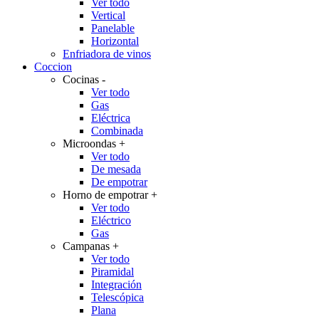
Ver todo
Vertical
Panelable
Horizontal
Enfriadora de vinos
Coccion
Cocinas
-
Ver todo
Gas
Eléctrica
Combinada
Microondas
+
Ver todo
De mesada
De empotrar
Horno de empotrar
+
Ver todo
Eléctrico
Gas
Campanas
+
Ver todo
Piramidal
Integración
Telescópica
Plana