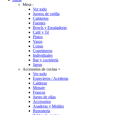
Mesa
-
Ver todo
Juegos de vajilla
Cubiertos
Fuentes
Bowls y Ensaladeras
Café y Té
Platos
Vasos
Copas
Copetineros
Individuales
Bar y coctelería
Jarras
Accesorios de cocina
+
Ver todo
Especieros / Aceiteras
Calderas
Menaje
Frascos
Juego de ollas
Accesorios
Asaderas y Moldes
Repostería