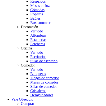
Respaldos
Mesas de luz
Cómodas
Roperos
Baúles
Box sommier
Decoración
+
Ver todo
Alfombras
Estanterias
Percheros
Oficina
+
Ver todo
Escritorios
Sillas de escritorio
Comedor
+
Ver todo
Banquetas
Juegos de comedor
Mesas de comedor
Sillas de comedor
Cristaleros
Desayunadores
Vale Obsequio
Comprar