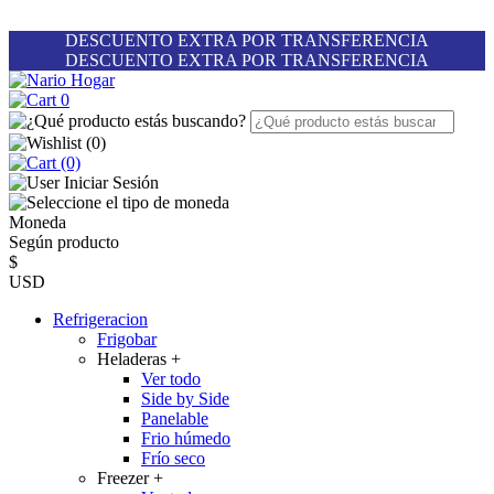
DESCUENTO EXTRA POR TRANSFERENCIA
DESCUENTO EXTRA POR TRANSFERENCIA
0
(
0
)
(0)
Iniciar Sesión
Moneda
Según producto
$
USD
Refrigeracion
Frigobar
Heladeras
+
Ver todo
Side by Side
Panelable
Frio húmedo
Frío seco
Freezer
+