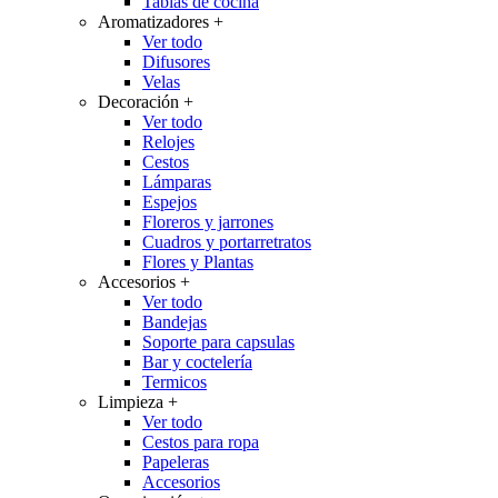
Tablas de cocina
Aromatizadores
+
Ver todo
Difusores
Velas
Decoración
+
Ver todo
Relojes
Cestos
Lámparas
Espejos
Floreros y jarrones
Cuadros y portarretratos
Flores y Plantas
Accesorios
+
Ver todo
Bandejas
Soporte para capsulas
Bar y coctelería
Termicos
Limpieza
+
Ver todo
Cestos para ropa
Papeleras
Accesorios