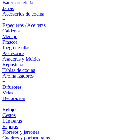
Bar y coctelería
Jarras
Accesorios de cocina
+
Especieros / Aceiteras
Calderas
Menaje
Frascos
Juego de ollas
Accesorios
Asaderas y Moldes
Repostería
Tablas de cocina
Aromatizadores
+
Difusores
Velas
Decoración
+
Relojes
Cestos
Lámparas
Espejos
Floreros y jarrones
Cuadros y portarretratos