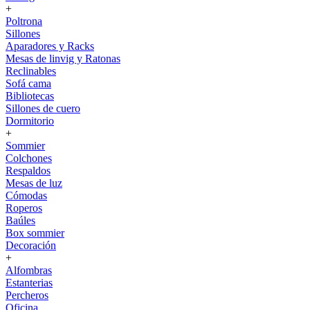
+
Poltrona
Sillones
Aparadores y Racks
Mesas de linvig y Ratonas
Reclinables
Sofá cama
Bibliotecas
Sillones de cuero
Dormitorio
+
Sommier
Colchones
Respaldos
Mesas de luz
Cómodas
Roperos
Baúles
Box sommier
Decoración
+
Alfombras
Estanterias
Percheros
Oficina