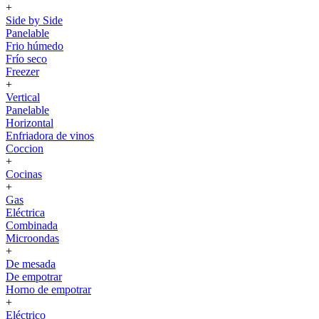
+
Side by Side
Panelable
Frio húmedo
Frío seco
Freezer
+
Vertical
Panelable
Horizontal
Enfriadora de vinos
Coccion
+
Cocinas
+
Gas
Eléctrica
Combinada
Microondas
+
De mesada
De empotrar
Horno de empotrar
+
Eléctrico