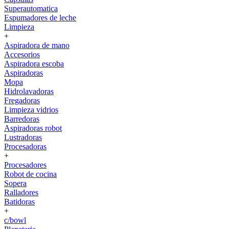
Superautomatica
Espumadores de leche
Limpieza
+
Aspiradora de mano
Accesorios
Aspiradora escoba
Aspiradoras
Mopa
Hidrolavadoras
Fregadoras
Limpieza vidrios
Barredoras
Aspiradoras robot
Lustradoras
Procesadoras
+
Procesadores
Robot de cocina
Sopera
Ralladores
Batidoras
+
c/bowl