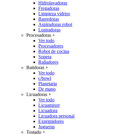
Hidrolavadoras
Fregadoras
Limpieza vidrios
Barredoras
Aspiradoras robot
Lustradoras
Procesadoras
+
Ver todo
Procesadores
Robot de cocina
Sopera
Ralladores
Batidoras
+
Ver todo
c/bowl
Planetaria
De mano
Licuadoras
+
Ver todo
Licuamixer
Licuadora
Licuadora personal
Exprimidores
Jugueras
Tostado
+