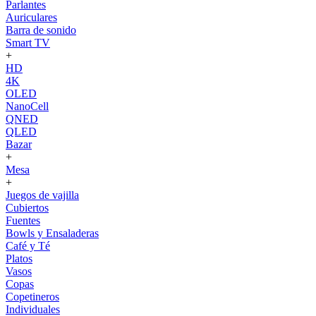
Parlantes
Auriculares
Barra de sonido
Smart TV
+
HD
4K
OLED
NanoCell
QNED
QLED
Bazar
+
Mesa
+
Juegos de vajilla
Cubiertos
Fuentes
Bowls y Ensaladeras
Café y Té
Platos
Vasos
Copas
Copetineros
Individuales