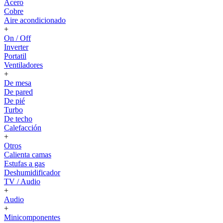
Acero
Cobre
Aire acondicionado
+
On / Off
Inverter
Portatil
Ventiladores
+
De mesa
De pared
De pié
Turbo
De techo
Calefacción
+
Otros
Calienta camas
Estufas a gas
Deshumidificador
TV / Audio
+
Audio
+
Minicomponentes