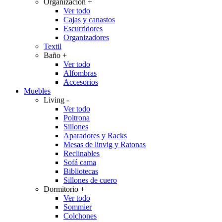
Organización
+
Ver todo
Cajas y canastos
Escurridores
Organizadores
Textil
Baño
+
Ver todo
Alfombras
Accesorios
Muebles
Living
-
Ver todo
Poltrona
Sillones
Aparadores y Racks
Mesas de linvig y Ratonas
Reclinables
Sofá cama
Bibliotecas
Sillones de cuero
Dormitorio
+
Ver todo
Sommier
Colchones