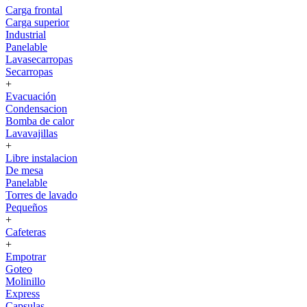
Carga frontal
Carga superior
Industrial
Panelable
Lavasecarropas
Secarropas
+
Evacuación
Condensacion
Bomba de calor
Lavavajillas
+
Libre instalacion
De mesa
Panelable
Torres de lavado
Pequeños
+
Cafeteras
+
Empotrar
Goteo
Molinillo
Express
Capsulas