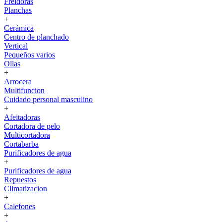
Freidoras
Planchas
+
Cerámica
Centro de planchado
Vertical
Pequeños varios
Ollas
+
Arrocera
Multifuncion
Cuidado personal masculino
+
Afeitadoras
Cortadora de pelo
Multicortadora
Cortabarba
Purificadores de agua
+
Purificadores de agua
Repuestos
Climatizacion
+
Calefones
+