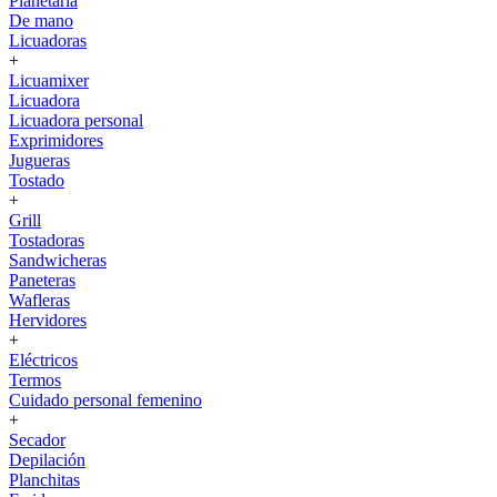
Planetaria
De mano
Licuadoras
+
Licuamixer
Licuadora
Licuadora personal
Exprimidores
Jugueras
Tostado
+
Grill
Tostadoras
Sandwicheras
Paneteras
Wafleras
Hervidores
+
Eléctricos
Termos
Cuidado personal femenino
+
Secador
Depilación
Planchitas