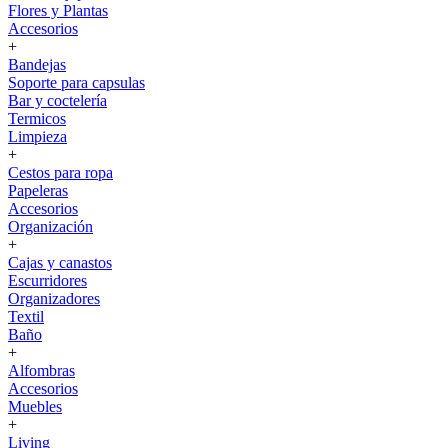
Flores y Plantas
Accesorios
+
Bandejas
Soporte para capsulas
Bar y coctelería
Termicos
Limpieza
+
Cestos para ropa
Papeleras
Accesorios
Organización
+
Cajas y canastos
Escurridores
Organizadores
Textil
Baño
+
Alfombras
Accesorios
Muebles
+
Living