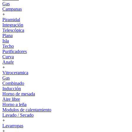
Gas
Campanas
+
Piramidal
Integración
Telescópica
Plana
Isla
Techo
Purificadores
Curva
Anafe
+
Vitroceramica
Gas
Combinado
Inducción
Horno de mesada
Aire libre
Horno a leña
Modulos de calentamiento
Lavado / Secado
+
Lavarropas
+