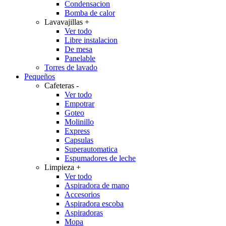
Condensacion
Bomba de calor
Lavavajillas
+
Ver todo
Libre instalacion
De mesa
Panelable
Torres de lavado
Pequeños
Cafeteras
-
Ver todo
Empotrar
Goteo
Molinillo
Express
Capsulas
Superautomatica
Espumadores de leche
Limpieza
+
Ver todo
Aspiradora de mano
Accesorios
Aspiradora escoba
Aspiradoras
Mopa