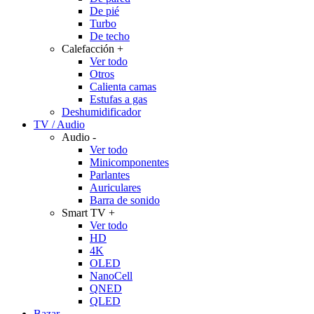
De pié
Turbo
De techo
Calefacción
+
Ver todo
Otros
Calienta camas
Estufas a gas
Deshumidificador
TV / Audio
Audio
-
Ver todo
Minicomponentes
Parlantes
Auriculares
Barra de sonido
Smart TV
+
Ver todo
HD
4K
OLED
NanoCell
QNED
QLED
Bazar