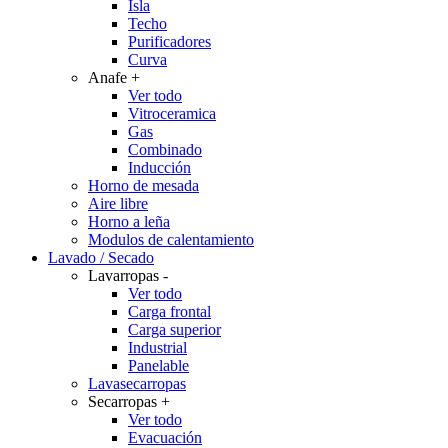
Isla
Techo
Purificadores
Curva
Anafe
+
Ver todo
Vitroceramica
Gas
Combinado
Inducción
Horno de mesada
Aire libre
Horno a leña
Modulos de calentamiento
Lavado / Secado
Lavarropas
-
Ver todo
Carga frontal
Carga superior
Industrial
Panelable
Lavasecarropas
Secarropas
+
Ver todo
Evacuación