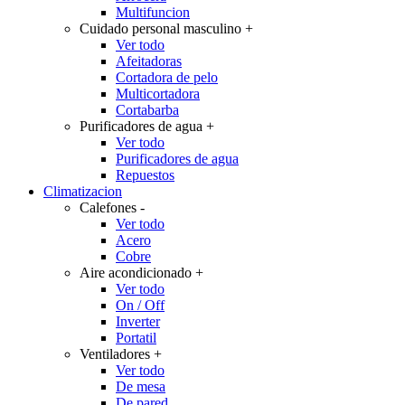
Multifuncion
Cuidado personal masculino
+
Ver todo
Afeitadoras
Cortadora de pelo
Multicortadora
Cortabarba
Purificadores de agua
+
Ver todo
Purificadores de agua
Repuestos
Climatizacion
Calefones
-
Ver todo
Acero
Cobre
Aire acondicionado
+
Ver todo
On / Off
Inverter
Portatil
Ventiladores
+
Ver todo
De mesa
De pared