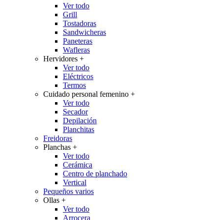
Ver todo
Grill
Tostadoras
Sandwicheras
Paneteras
Wafleras
Hervidores
+
Ver todo
Eléctricos
Termos
Cuidado personal femenino
+
Ver todo
Secador
Depilación
Planchitas
Freidoras
Planchas
+
Ver todo
Cerámica
Centro de planchado
Vertical
Pequeños varios
Ollas
+
Ver todo
Arrocera