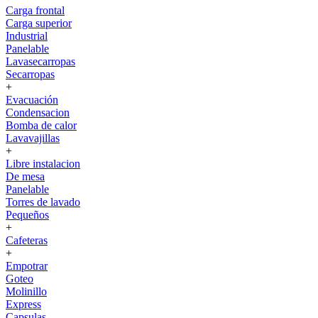
Carga frontal
Carga superior
Industrial
Panelable
Lavasecarropas
Secarropas
+
Evacuación
Condensacion
Bomba de calor
Lavavajillas
+
Libre instalacion
De mesa
Panelable
Torres de lavado
Pequeños
+
Cafeteras
+
Empotrar
Goteo
Molinillo
Express
Capsulas