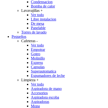
Condensacion
Bomba de calor
Lavavajillas
+
Ver todo
Libre instalacion
De mesa
Panelable
Torres de lavado
Pequeños
Cafeteras
-
Ver todo
Empotrar
Goteo
Molinillo
Express
Capsulas
Superautomatica
Espumadores de leche
Limpieza
+
Ver todo
Aspiradora de mano
Accesorios
Aspiradora escoba
Aspiradoras
Mopa