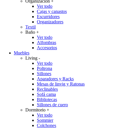
Organización
+
Ver todo
Cajas y canastos
Escurridores
Organizadores
Textil
Baño
+
Ver todo
Alfombras
Accesorios
Muebles
Living
-
Ver todo
Poltrona
Sillones
Aparadores y Racks
Mesas de linvig y Ratonas
Reclinables
Sofá cama
Bibliotecas
Sillones de cuero
Dormitorio
+
Ver todo
Sommier
Colchones