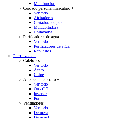
Multifuncion
Cuidado personal masculino
+
Ver todo
Afeitadoras
Cortadora de pelo
Multicortadora
Cortabarba
Purificadores de agua
+
Ver todo
Purificadores de agua
Repuestos
Climatizacion
Calefones
-
Ver todo
Acero
Cobre
Aire acondicionado
+
Ver todo
On / Off
Inverter
Portatil
Ventiladores
+
Ver todo
De mesa
De pared