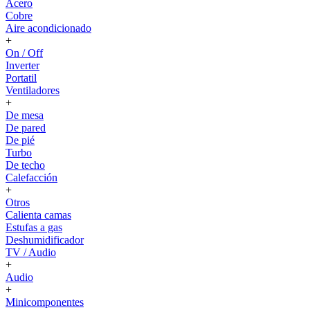
Acero
Cobre
Aire acondicionado
+
On / Off
Inverter
Portatil
Ventiladores
+
De mesa
De pared
De pié
Turbo
De techo
Calefacción
+
Otros
Calienta camas
Estufas a gas
Deshumidificador
TV / Audio
+
Audio
+
Minicomponentes