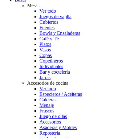
Mesa
-
Ver todo
Juegos de vajilla
Cubiertos
Fuentes
Bowls y Ensaladeras
Café y Té
Platos
Vasos
Copas
Copetineros
Individuales
Bar y coctelería
Jarras
Accesorios de cocina
+
Ver todo
Especieros / Aceiteras
Calderas
Menaje
Frascos
Juego de ollas
Accesorios
Asaderas y Moldes
Repostería