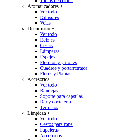
Tablas de cocina
Aromatizadores
+
Ver todo
Difusores
Velas
Decoración
+
Ver todo
Relojes
Cestos
Lámparas
Espejos
Floreros y jarrones
Cuadros y portarretratos
Flores y Plantas
Accesorios
+
Ver todo
Bandejas
Soporte para capsulas
Bar y coctelería
Termicos
Limpieza
+
Ver todo
Cestos para ropa
Papeleras
Accesorios