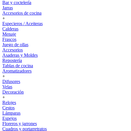
Bar y coctelería
Jarras
Accesorios de cocina
+
Especieros / Aceiteras
Calderas
Menaje
Frascos
Juego de ollas
Accesorios
Asaderas y Moldes
Repostería
Tablas de cocina
Aromatizadores
+
Difusores
Velas
Decoración
+
Relojes
Cestos
Lámparas
Espejos
Floreros y jarrones
Cuadros y portarretratos