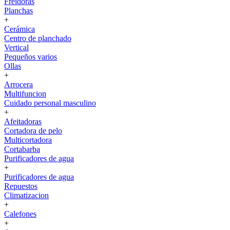
Freidoras
Planchas
+
Cerámica
Centro de planchado
Vertical
Pequeños varios
Ollas
+
Arrocera
Multifuncion
Cuidado personal masculino
+
Afeitadoras
Cortadora de pelo
Multicortadora
Cortabarba
Purificadores de agua
+
Purificadores de agua
Repuestos
Climatizacion
+
Calefones
+