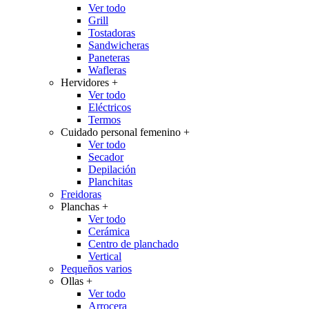
Ver todo
Grill
Tostadoras
Sandwicheras
Paneteras
Wafleras
Hervidores
+
Ver todo
Eléctricos
Termos
Cuidado personal femenino
+
Ver todo
Secador
Depilación
Planchitas
Freidoras
Planchas
+
Ver todo
Cerámica
Centro de planchado
Vertical
Pequeños varios
Ollas
+
Ver todo
Arrocera