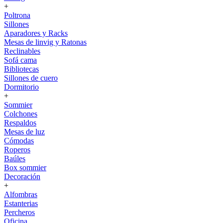
+
Poltrona
Sillones
Aparadores y Racks
Mesas de linvig y Ratonas
Reclinables
Sofá cama
Bibliotecas
Sillones de cuero
Dormitorio
+
Sommier
Colchones
Respaldos
Mesas de luz
Cómodas
Roperos
Baúles
Box sommier
Decoración
+
Alfombras
Estanterias
Percheros
Oficina