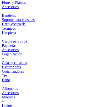
Flores y Plantas
Accesorios
+
Bandejas
Soporte para capsulas
Bar y coctelería
Termicos
Limpieza
+
Cestos para ropa
Papeleras
Accesorios
Organización
+
Cajas y canastos
Escurridores
Organizadores
Textil
Baño
+
Alfombras
Accesorios
Muebles
+
Living