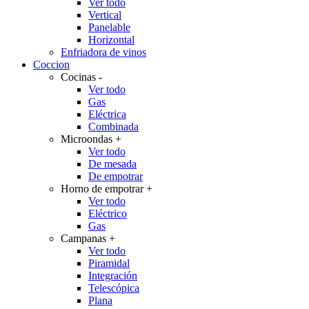
Ver todo
Vertical
Panelable
Horizontal
Enfriadora de vinos
Coccion
Cocinas
-
Ver todo
Gas
Eléctrica
Combinada
Microondas
+
Ver todo
De mesada
De empotrar
Horno de empotrar
+
Ver todo
Eléctrico
Gas
Campanas
+
Ver todo
Piramidal
Integración
Telescópica
Plana