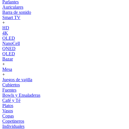
Parlantes
Auriculares
Barra de sonido
Smart TV
+
HD
4K
OLED
NanoCell
QNED
QLED
Bazar
+
Mesa
+
Juegos de vajilla
Cubiertos
Fuentes
Bowls y Ensaladeras
Café y Té
Platos
Vasos
Copas
Copetineros
Individuales