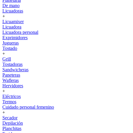
Planetaria
De mano
Licuadoras
+
Licuamixer
Licuadora
Licuadora personal
Exprimidores
Jugueras
Tostado
+
Grill
Tostadoras
Sandwicheras
Paneteras
Wafleras
Hervidores
+
Eléctricos
Termos
Cuidado personal femenino
+
Secador
Depilación
Planchitas