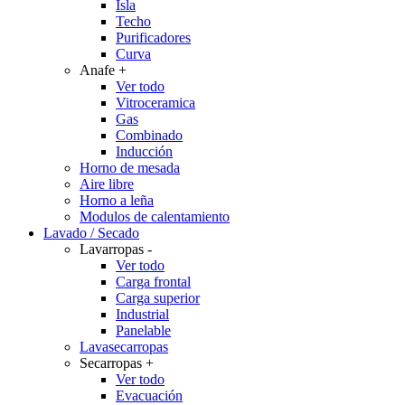
Isla
Techo
Purificadores
Curva
Anafe
+
Ver todo
Vitroceramica
Gas
Combinado
Inducción
Horno de mesada
Aire libre
Horno a leña
Modulos de calentamiento
Lavado / Secado
Lavarropas
-
Ver todo
Carga frontal
Carga superior
Industrial
Panelable
Lavasecarropas
Secarropas
+
Ver todo
Evacuación