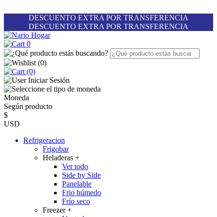
DESCUENTO EXTRA POR TRANSFERENCIA
DESCUENTO EXTRA POR TRANSFERENCIA
0
(
0
)
(0)
Iniciar Sesión
Moneda
Según producto
$
USD
Refrigeracion
Frigobar
Heladeras
+
Ver todo
Side by Side
Panelable
Frio húmedo
Frío seco
Freezer
+