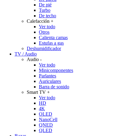
De pié
Turbo
De techo
Calefacción
+
Ver todo
Otros
Calienta camas
Estufas a gas
Deshumidificador
TV / Audio
Audio
-
Ver todo
Minicomponentes
Parlantes
Auriculares
Barra de sonido
Smart TV
+
Ver todo
HD
4K
OLED
NanoCell
QNED
QLED
Bazar