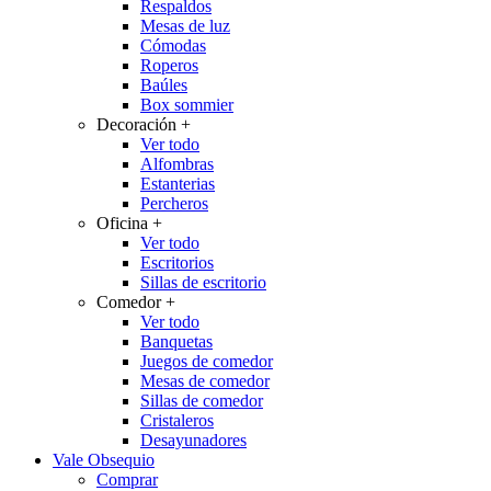
Respaldos
Mesas de luz
Cómodas
Roperos
Baúles
Box sommier
Decoración
+
Ver todo
Alfombras
Estanterias
Percheros
Oficina
+
Ver todo
Escritorios
Sillas de escritorio
Comedor
+
Ver todo
Banquetas
Juegos de comedor
Mesas de comedor
Sillas de comedor
Cristaleros
Desayunadores
Vale Obsequio
Comprar