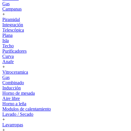
Gas
Campanas
+
Piramidal
Integración
Telescópica
Plana
Isla
Techo
Purificadores
Curva
Anafe
+
Vitroceramica
Gas
Combinado
Inducción
Horno de mesada
Aire libre
Horno a leña
Modulos de calentamiento
Lavado / Secado
+
Lavarropas
+