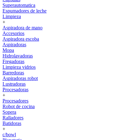
Superautomatica
Espumadores de leche
Limpieza
+
Aspiradora de mano
Accesorios
Aspiradora escoba
Aspiradoras
Mopa
Hidrolavadoras
Fregadoras
Limpieza vidrios
Barredoras
Aspiradoras robot
Lustradoras
Procesadoras
+
Procesadores
Robot de cocina
Sopera
Ralladores
Batidoras
+
c/bowl