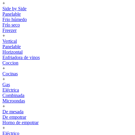
+
Side by Side
Panelable
Frio húmedo
Frío seco
Freezer
+
Vertical
Panelable
Horizontal
Enfriadora de vinos
Coccion
+
Cocinas
+
Gas
Eléctrica
Combinada
Microondas
+
De mesada
De empotrar
Horno de empotrar
+
Eléctrico