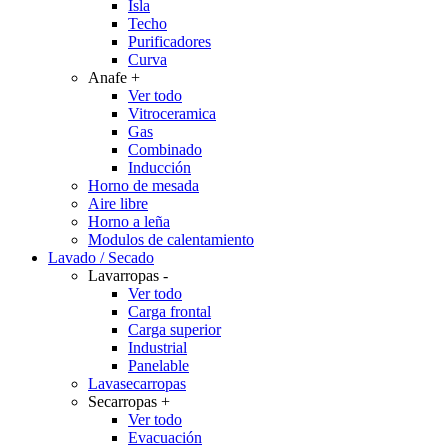
Isla
Techo
Purificadores
Curva
Anafe
+
Ver todo
Vitroceramica
Gas
Combinado
Inducción
Horno de mesada
Aire libre
Horno a leña
Modulos de calentamiento
Lavado / Secado
Lavarropas
-
Ver todo
Carga frontal
Carga superior
Industrial
Panelable
Lavasecarropas
Secarropas
+
Ver todo
Evacuación