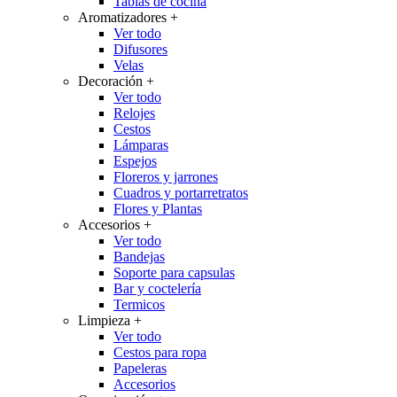
Tablas de cocina
Aromatizadores
+
Ver todo
Difusores
Velas
Decoración
+
Ver todo
Relojes
Cestos
Lámparas
Espejos
Floreros y jarrones
Cuadros y portarretratos
Flores y Plantas
Accesorios
+
Ver todo
Bandejas
Soporte para capsulas
Bar y coctelería
Termicos
Limpieza
+
Ver todo
Cestos para ropa
Papeleras
Accesorios