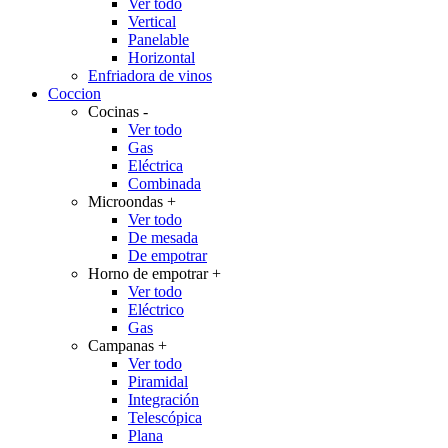
Ver todo
Vertical
Panelable
Horizontal
Enfriadora de vinos
Coccion
Cocinas
-
Ver todo
Gas
Eléctrica
Combinada
Microondas
+
Ver todo
De mesada
De empotrar
Horno de empotrar
+
Ver todo
Eléctrico
Gas
Campanas
+
Ver todo
Piramidal
Integración
Telescópica
Plana