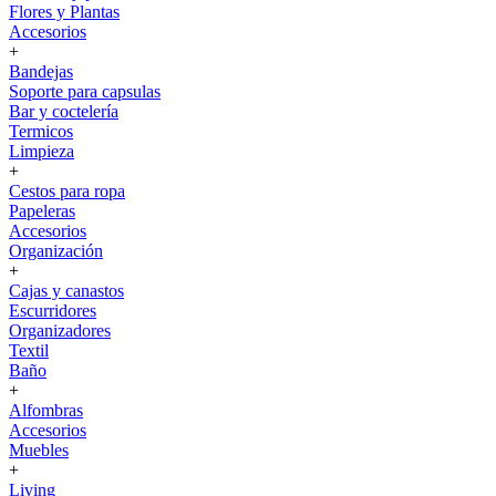
Flores y Plantas
Accesorios
+
Bandejas
Soporte para capsulas
Bar y coctelería
Termicos
Limpieza
+
Cestos para ropa
Papeleras
Accesorios
Organización
+
Cajas y canastos
Escurridores
Organizadores
Textil
Baño
+
Alfombras
Accesorios
Muebles
+
Living