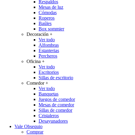
Respaldos
Mesas de luz
Cómodas
Roperos
Baúles
Box sommier
Decoración
+
Ver todo
Alfombras
Estanterias
Percheros
Oficina
+
Ver todo
Escritorios
Sillas de escritorio
Comedor
+
Ver todo
Banquetas
Juegos de comedor
Mesas de comedor
Sillas de comedor
Cristaleros
Desayunadores
Vale Obsequio
Comprar