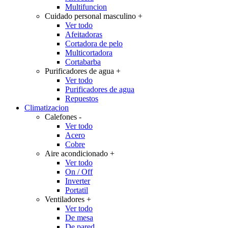
Multifuncion
Cuidado personal masculino
+
Ver todo
Afeitadoras
Cortadora de pelo
Multicortadora
Cortabarba
Purificadores de agua
+
Ver todo
Purificadores de agua
Repuestos
Climatizacion
Calefones
-
Ver todo
Acero
Cobre
Aire acondicionado
+
Ver todo
On / Off
Inverter
Portatil
Ventiladores
+
Ver todo
De mesa
De pared