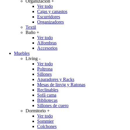
Organización
+
Ver todo
Cajas y canastos
Escurridores
Organizadores
Textil
Baño
+
Ver todo
Alfombras
Accesorios
Muebles
Living
-
Ver todo
Poltrona
Sillones
Aparadores y Racks
Mesas de linvig y Ratonas
Reclinables
Sofá cama
Bibliotecas
Sillones de cuero
Dormitorio
+
Ver todo
Sommier
Colchones