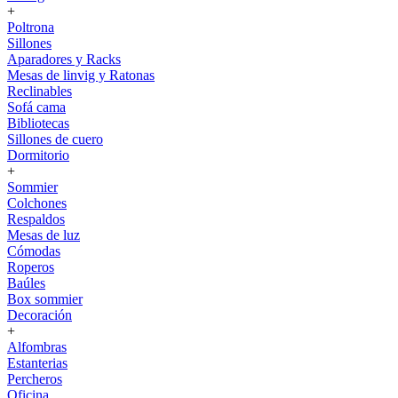
+
Poltrona
Sillones
Aparadores y Racks
Mesas de linvig y Ratonas
Reclinables
Sofá cama
Bibliotecas
Sillones de cuero
Dormitorio
+
Sommier
Colchones
Respaldos
Mesas de luz
Cómodas
Roperos
Baúles
Box sommier
Decoración
+
Alfombras
Estanterias
Percheros
Oficina