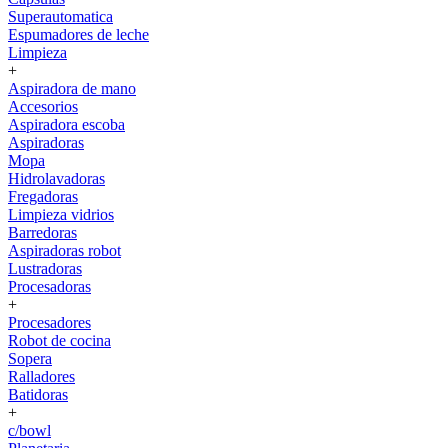
Superautomatica
Espumadores de leche
Limpieza
+
Aspiradora de mano
Accesorios
Aspiradora escoba
Aspiradoras
Mopa
Hidrolavadoras
Fregadoras
Limpieza vidrios
Barredoras
Aspiradoras robot
Lustradoras
Procesadoras
+
Procesadores
Robot de cocina
Sopera
Ralladores
Batidoras
+
c/bowl