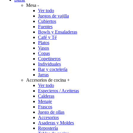
Mesa
-
Ver todo
Juegos de vajilla
Cubiertos
Fuentes
Bowls y Ensaladeras
Café y Té
Platos
Vasos
Copas
Copetineros
Individuales
Bar y coctelería
Jarras
Accesorios de cocina
+
Ver todo
Especieros / Aceiteras
Calderas
Menaje
Frascos
Juego de ollas
Accesorios
Asaderas y Moldes
Repostería