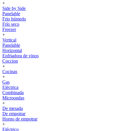
+
Side by Side
Panelable
Frio húmedo
Frío seco
Freezer
+
Vertical
Panelable
Horizontal
Enfriadora de vinos
Coccion
+
Cocinas
+
Gas
Eléctrica
Combinada
Microondas
+
De mesada
De empotrar
Horno de empotrar
+
Eléctrico