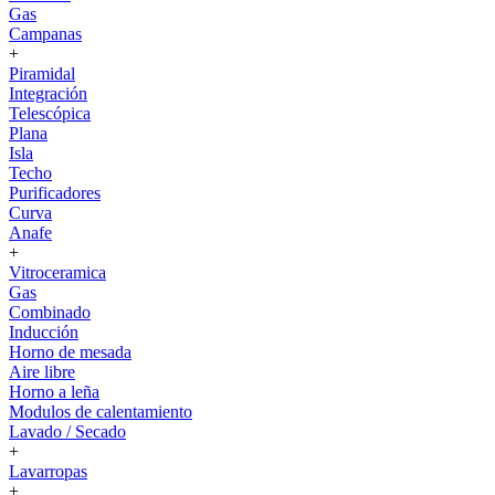
Gas
Campanas
+
Piramidal
Integración
Telescópica
Plana
Isla
Techo
Purificadores
Curva
Anafe
+
Vitroceramica
Gas
Combinado
Inducción
Horno de mesada
Aire libre
Horno a leña
Modulos de calentamiento
Lavado / Secado
+
Lavarropas
+