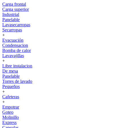
Carga frontal
Carga superior
Industrial
Panelable
Lavasecarropas
Secarropas
+
Evacuación
Condensacion
Bomba de calor
Lavavajillas
+
Libre instalacion
De mesa
Panelable
Torres de lavado
Pequeños
+
Cafeteras
+
Empotrar
Goteo
Molinillo
Express
Capsulas