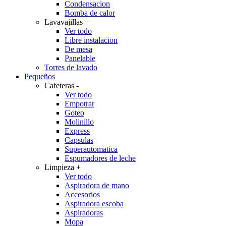
Condensacion
Bomba de calor
Lavavajillas
+
Ver todo
Libre instalacion
De mesa
Panelable
Torres de lavado
Pequeños
Cafeteras
-
Ver todo
Empotrar
Goteo
Molinillo
Express
Capsulas
Superautomatica
Espumadores de leche
Limpieza
+
Ver todo
Aspiradora de mano
Accesorios
Aspiradora escoba
Aspiradoras
Mopa