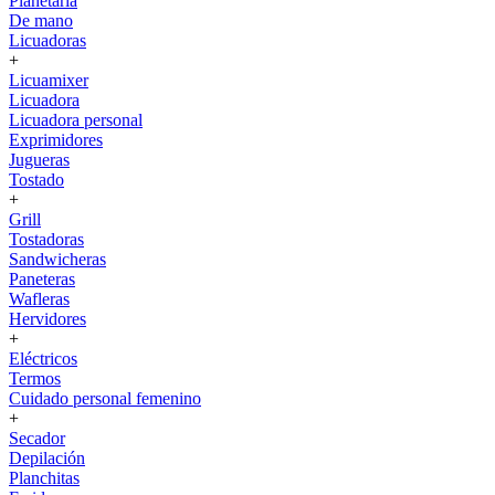
Planetaria
De mano
Licuadoras
+
Licuamixer
Licuadora
Licuadora personal
Exprimidores
Jugueras
Tostado
+
Grill
Tostadoras
Sandwicheras
Paneteras
Wafleras
Hervidores
+
Eléctricos
Termos
Cuidado personal femenino
+
Secador
Depilación
Planchitas