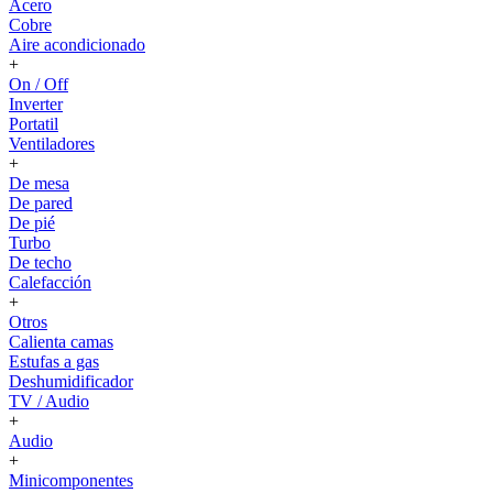
Acero
Cobre
Aire acondicionado
+
On / Off
Inverter
Portatil
Ventiladores
+
De mesa
De pared
De pié
Turbo
De techo
Calefacción
+
Otros
Calienta camas
Estufas a gas
Deshumidificador
TV / Audio
+
Audio
+
Minicomponentes