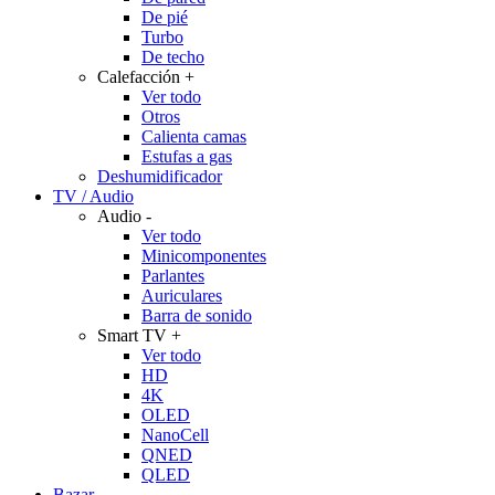
De pié
Turbo
De techo
Calefacción
+
Ver todo
Otros
Calienta camas
Estufas a gas
Deshumidificador
TV / Audio
Audio
-
Ver todo
Minicomponentes
Parlantes
Auriculares
Barra de sonido
Smart TV
+
Ver todo
HD
4K
OLED
NanoCell
QNED
QLED
Bazar