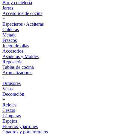
Bar y coctelería
Jarras
Accesorios de cocina
+
Especieros / Aceiteras
Calderas
Menaje
Frascos
Juego de ollas
Accesorios
Asaderas y Moldes
Repostería
Tablas de cocina
Aromatizadores
+
Difusores
Velas
Decoración
+
Relojes
Cestos
Lámparas
Espejos
Floreros y jarrones
Cuadros y portarretratos