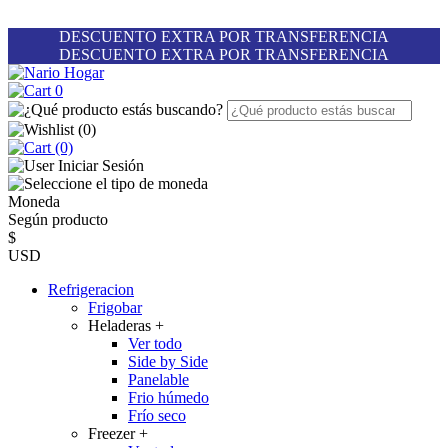
DESCUENTO EXTRA POR TRANSFERENCIA
DESCUENTO EXTRA POR TRANSFERENCIA
0
(
0
)
(0)
Iniciar Sesión
Moneda
Según producto
$
USD
Refrigeracion
Frigobar
Heladeras
+
Ver todo
Side by Side
Panelable
Frio húmedo
Frío seco
Freezer
+