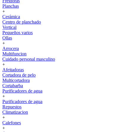
Freidoras
Planchas
+
Cerámica
Centro de planchado
Vertical
Pequeños varios
Ollas
+
Arrocera
Multifuncion
Cuidado personal masculino
+
Afeitadoras
Cortadora de pelo
Multicortadora
Cortabarba
Purificadores de agua
+
Purificadores de agua
Repuestos
Climatizacion
+
Calefones
+