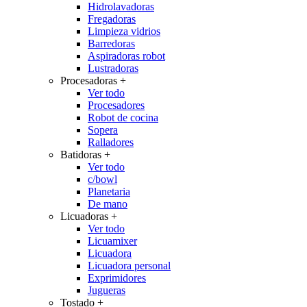
Hidrolavadoras
Fregadoras
Limpieza vidrios
Barredoras
Aspiradoras robot
Lustradoras
Procesadoras
+
Ver todo
Procesadores
Robot de cocina
Sopera
Ralladores
Batidoras
+
Ver todo
c/bowl
Planetaria
De mano
Licuadoras
+
Ver todo
Licuamixer
Licuadora
Licuadora personal
Exprimidores
Jugueras
Tostado
+