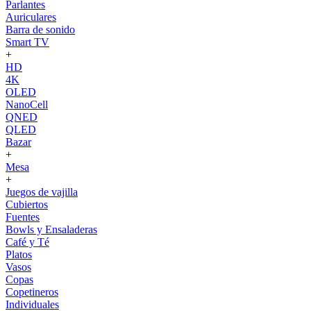
Parlantes
Auriculares
Barra de sonido
Smart TV
+
HD
4K
OLED
NanoCell
QNED
QLED
Bazar
+
Mesa
+
Juegos de vajilla
Cubiertos
Fuentes
Bowls y Ensaladeras
Café y Té
Platos
Vasos
Copas
Copetineros
Individuales