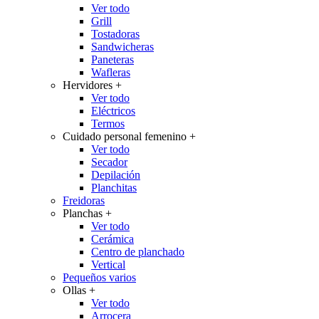
Ver todo
Grill
Tostadoras
Sandwicheras
Paneteras
Wafleras
Hervidores
+
Ver todo
Eléctricos
Termos
Cuidado personal femenino
+
Ver todo
Secador
Depilación
Planchitas
Freidoras
Planchas
+
Ver todo
Cerámica
Centro de planchado
Vertical
Pequeños varios
Ollas
+
Ver todo
Arrocera