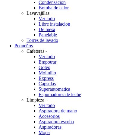
Condensacion
Bomba de calor
Lavavajillas
+
Ver todo
Libre instalacion
De mesa
Panelable
Torres de lavado
Pequeños
Cafeteras
-
Ver todo
Empotrar
Goteo
Molinillo
Express
Capsulas
Superautomatica
Espumadores de leche
Limpieza
+
Ver todo
Aspiradora de mano
Accesorios
Aspiradora escoba
Aspiradoras
Mopa