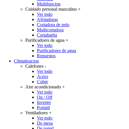
Multifuncion
Cuidado personal masculino
+
Ver todo
Afeitadoras
Cortadora de pelo
Multicortadora
Cortabarba
Purificadores de agua
+
Ver todo
Purificadores de agua
Repuestos
Climatizacion
Calefones
-
Ver todo
Acero
Cobre
Aire acondicionado
+
Ver todo
On / Off
Inverter
Portatil
Ventiladores
+
Ver todo
De mesa
De pared