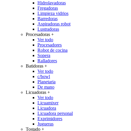
Hidrolavadoras
Fregadoras
Limpieza vidrios
Barredoras
Aspiradoras robot
Lustradoras
Procesadoras
+
Ver todo
Procesadores
Robot de cocina
Sopera
Ralladores
Batidoras
+
Ver todo
c/bowl
Planetaria
De mano
Licuadoras
+
Ver todo
Licuamixer
Licuadora
Licuadora personal
Exprimidores
Jugueras
Tostado
+