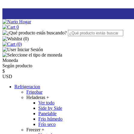
0
(
0
)
(0)
Iniciar Sesión
Moneda
Según producto
$
USD
Refrigeracion
Frigobar
Heladeras
+
Ver todo
Side by Side
Panelable
Frio húmedo
Frío seco
Freezer
+