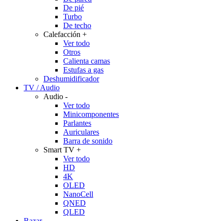
De pié
Turbo
De techo
Calefacción
+
Ver todo
Otros
Calienta camas
Estufas a gas
Deshumidificador
TV / Audio
Audio
-
Ver todo
Minicomponentes
Parlantes
Auriculares
Barra de sonido
Smart TV
+
Ver todo
HD
4K
OLED
NanoCell
QNED
QLED
Bazar