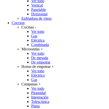
Ver todo
Vertical
Panelable
Horizontal
Enfriadora de vinos
Coccion
Cocinas
-
Ver todo
Gas
Eléctrica
Combinada
Microondas
+
Ver todo
De mesada
De empotrar
Horno de empotrar
+
Ver todo
Eléctrico
Gas
Campanas
+
Ver todo
Piramidal
Integración
Telescópica
Plana