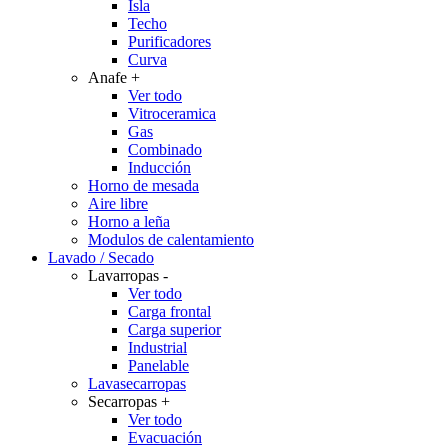
Isla
Techo
Purificadores
Curva
Anafe
+
Ver todo
Vitroceramica
Gas
Combinado
Inducción
Horno de mesada
Aire libre
Horno a leña
Modulos de calentamiento
Lavado / Secado
Lavarropas
-
Ver todo
Carga frontal
Carga superior
Industrial
Panelable
Lavasecarropas
Secarropas
+
Ver todo
Evacuación