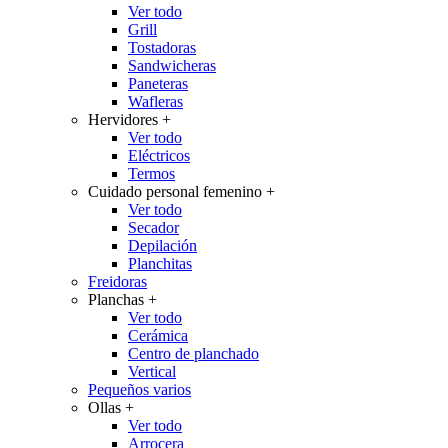
Ver todo
Grill
Tostadoras
Sandwicheras
Paneteras
Wafleras
Hervidores
+
Ver todo
Eléctricos
Termos
Cuidado personal femenino
+
Ver todo
Secador
Depilación
Planchitas
Freidoras
Planchas
+
Ver todo
Cerámica
Centro de planchado
Vertical
Pequeños varios
Ollas
+
Ver todo
Arrocera