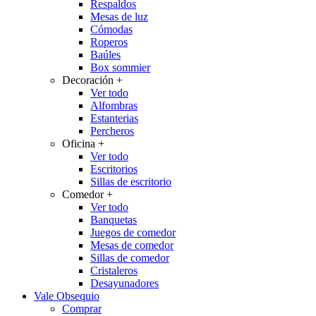
Respaldos
Mesas de luz
Cómodas
Roperos
Baúles
Box sommier
Decoración
+
Ver todo
Alfombras
Estanterias
Percheros
Oficina
+
Ver todo
Escritorios
Sillas de escritorio
Comedor
+
Ver todo
Banquetas
Juegos de comedor
Mesas de comedor
Sillas de comedor
Cristaleros
Desayunadores
Vale Obsequio
Comprar