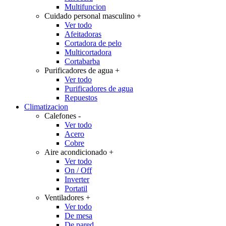
Multifuncion
Cuidado personal masculino
+
Ver todo
Afeitadoras
Cortadora de pelo
Multicortadora
Cortabarba
Purificadores de agua
+
Ver todo
Purificadores de agua
Repuestos
Climatizacion
Calefones
-
Ver todo
Acero
Cobre
Aire acondicionado
+
Ver todo
On / Off
Inverter
Portatil
Ventiladores
+
Ver todo
De mesa
De pared