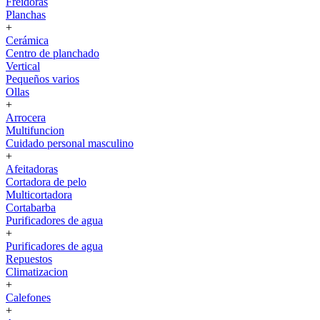
Freidoras
Planchas
+
Cerámica
Centro de planchado
Vertical
Pequeños varios
Ollas
+
Arrocera
Multifuncion
Cuidado personal masculino
+
Afeitadoras
Cortadora de pelo
Multicortadora
Cortabarba
Purificadores de agua
+
Purificadores de agua
Repuestos
Climatizacion
+
Calefones
+