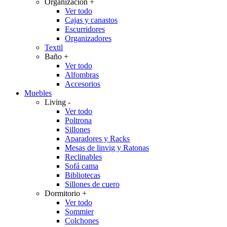
Organización
+
Ver todo
Cajas y canastos
Escurridores
Organizadores
Textil
Baño
+
Ver todo
Alfombras
Accesorios
Muebles
Living
-
Ver todo
Poltrona
Sillones
Aparadores y Racks
Mesas de linvig y Ratonas
Reclinables
Sofá cama
Bibliotecas
Sillones de cuero
Dormitorio
+
Ver todo
Sommier
Colchones