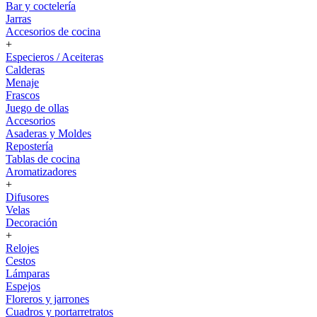
Bar y coctelería
Jarras
Accesorios de cocina
+
Especieros / Aceiteras
Calderas
Menaje
Frascos
Juego de ollas
Accesorios
Asaderas y Moldes
Repostería
Tablas de cocina
Aromatizadores
+
Difusores
Velas
Decoración
+
Relojes
Cestos
Lámparas
Espejos
Floreros y jarrones
Cuadros y portarretratos