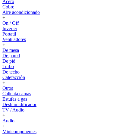
Acero
Cobre
Aire acondicionado
+
On / Off
Inverter
Portatil
Ventiladores
+
De mesa
De pared
De pié
Turbo
De techo
Calefacción
+
Otros
Calienta camas
Estufas a gas
Deshumidificador
TV / Audio
+
Audio
+
Minicomponentes