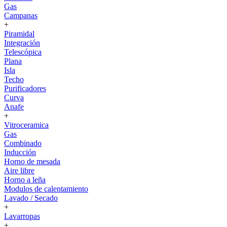
Gas
Campanas
+
Piramidal
Integración
Telescópica
Plana
Isla
Techo
Purificadores
Curva
Anafe
+
Vitroceramica
Gas
Combinado
Inducción
Horno de mesada
Aire libre
Horno a leña
Modulos de calentamiento
Lavado / Secado
+
Lavarropas
+