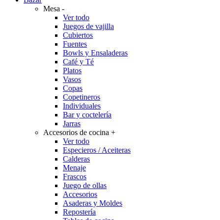
Mesa
-
Ver todo
Juegos de vajilla
Cubiertos
Fuentes
Bowls y Ensaladeras
Café y Té
Platos
Vasos
Copas
Copetineros
Individuales
Bar y coctelería
Jarras
Accesorios de cocina
+
Ver todo
Especieros / Aceiteras
Calderas
Menaje
Frascos
Juego de ollas
Accesorios
Asaderas y Moldes
Repostería