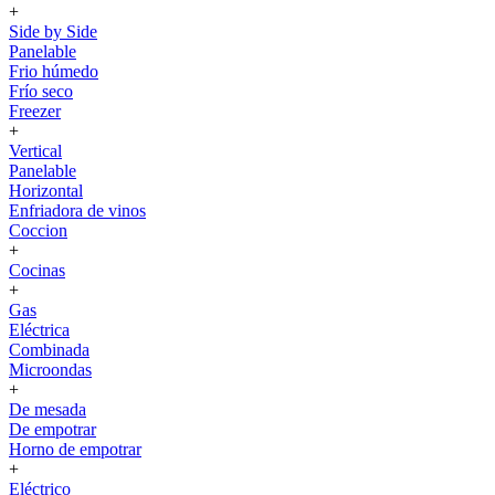
+
Side by Side
Panelable
Frio húmedo
Frío seco
Freezer
+
Vertical
Panelable
Horizontal
Enfriadora de vinos
Coccion
+
Cocinas
+
Gas
Eléctrica
Combinada
Microondas
+
De mesada
De empotrar
Horno de empotrar
+
Eléctrico