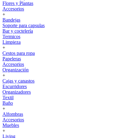
Flores y Plantas
Accesorios
+
Bandejas
Soporte para capsulas
Bar y coctelería
Termicos
Limpieza
+
Cestos para ropa
Papeleras
Accesorios
Organización
+
Cajas y canastos
Escurridores
Organizadores
Textil
Baño
+
Alfombras
Accesorios
Muebles
+
Living