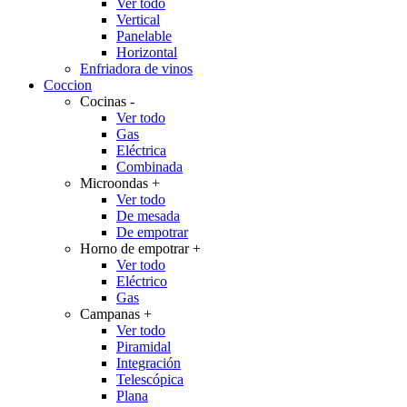
Ver todo
Vertical
Panelable
Horizontal
Enfriadora de vinos
Coccion
Cocinas
-
Ver todo
Gas
Eléctrica
Combinada
Microondas
+
Ver todo
De mesada
De empotrar
Horno de empotrar
+
Ver todo
Eléctrico
Gas
Campanas
+
Ver todo
Piramidal
Integración
Telescópica
Plana