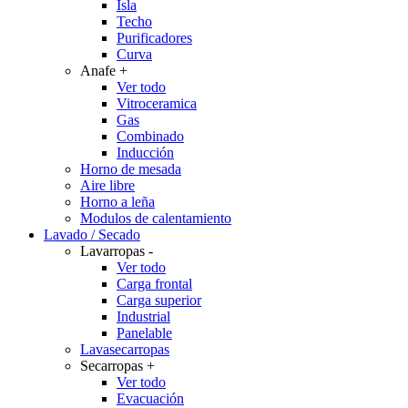
Isla
Techo
Purificadores
Curva
Anafe
+
Ver todo
Vitroceramica
Gas
Combinado
Inducción
Horno de mesada
Aire libre
Horno a leña
Modulos de calentamiento
Lavado / Secado
Lavarropas
-
Ver todo
Carga frontal
Carga superior
Industrial
Panelable
Lavasecarropas
Secarropas
+
Ver todo
Evacuación