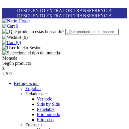
DESCUENTO EXTRA POR TRANSFERENCIA
DESCUENTO EXTRA POR TRANSFERENCIA
0
(
0
)
(0)
Iniciar Sesión
Moneda
Según producto
$
USD
Refrigeracion
Frigobar
Heladeras
+
Ver todo
Side by Side
Panelable
Frio húmedo
Frío seco
Freezer
+