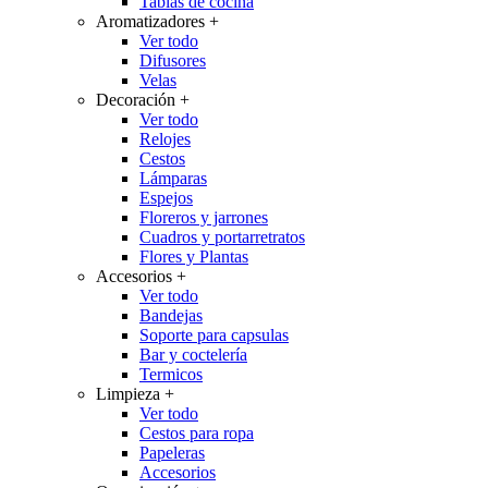
Tablas de cocina
Aromatizadores
+
Ver todo
Difusores
Velas
Decoración
+
Ver todo
Relojes
Cestos
Lámparas
Espejos
Floreros y jarrones
Cuadros y portarretratos
Flores y Plantas
Accesorios
+
Ver todo
Bandejas
Soporte para capsulas
Bar y coctelería
Termicos
Limpieza
+
Ver todo
Cestos para ropa
Papeleras
Accesorios