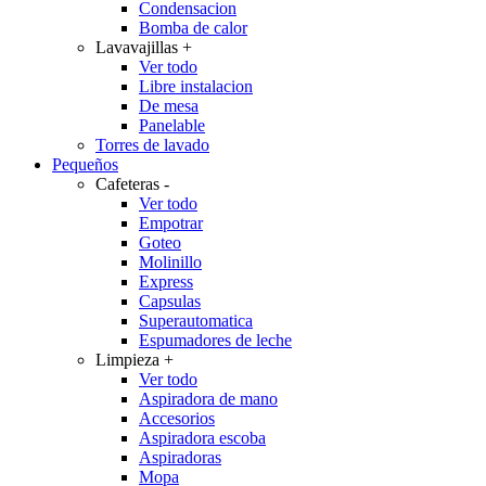
Condensacion
Bomba de calor
Lavavajillas
+
Ver todo
Libre instalacion
De mesa
Panelable
Torres de lavado
Pequeños
Cafeteras
-
Ver todo
Empotrar
Goteo
Molinillo
Express
Capsulas
Superautomatica
Espumadores de leche
Limpieza
+
Ver todo
Aspiradora de mano
Accesorios
Aspiradora escoba
Aspiradoras
Mopa