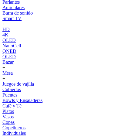
Parlantes
Auriculares
Barra de sonido
Smart TV
+
HD
4K
OLED
NanoCell
QNED
QLED
Bazar
+
Mesa
+
Juegos de vajilla
Cubiertos
Fuentes
Bowls y Ensaladeras
Café y Té
Platos
Vasos
Copas
Copetineros
Individuales