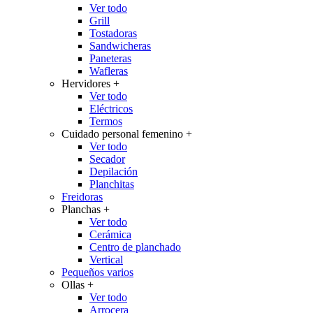
Ver todo
Grill
Tostadoras
Sandwicheras
Paneteras
Wafleras
Hervidores
+
Ver todo
Eléctricos
Termos
Cuidado personal femenino
+
Ver todo
Secador
Depilación
Planchitas
Freidoras
Planchas
+
Ver todo
Cerámica
Centro de planchado
Vertical
Pequeños varios
Ollas
+
Ver todo
Arrocera