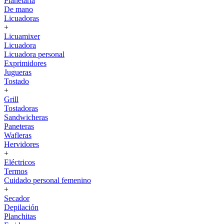
Planetaria
De mano
Licuadoras
+
Licuamixer
Licuadora
Licuadora personal
Exprimidores
Jugueras
Tostado
+
Grill
Tostadoras
Sandwicheras
Paneteras
Wafleras
Hervidores
+
Eléctricos
Termos
Cuidado personal femenino
+
Secador
Depilación
Planchitas