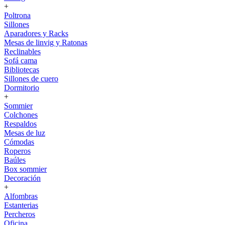
+
Poltrona
Sillones
Aparadores y Racks
Mesas de linvig y Ratonas
Reclinables
Sofá cama
Bibliotecas
Sillones de cuero
Dormitorio
+
Sommier
Colchones
Respaldos
Mesas de luz
Cómodas
Roperos
Baúles
Box sommier
Decoración
+
Alfombras
Estanterias
Percheros
Oficina