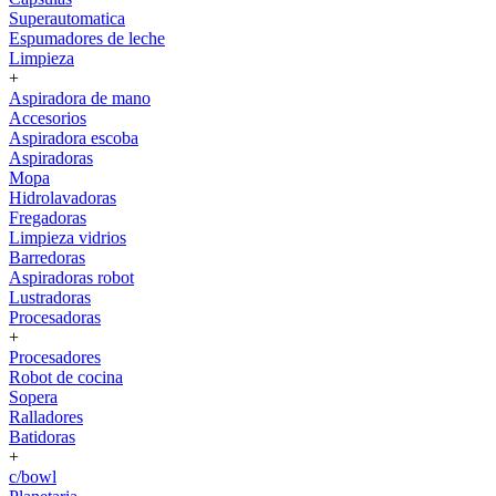
Superautomatica
Espumadores de leche
Limpieza
+
Aspiradora de mano
Accesorios
Aspiradora escoba
Aspiradoras
Mopa
Hidrolavadoras
Fregadoras
Limpieza vidrios
Barredoras
Aspiradoras robot
Lustradoras
Procesadoras
+
Procesadores
Robot de cocina
Sopera
Ralladores
Batidoras
+
c/bowl