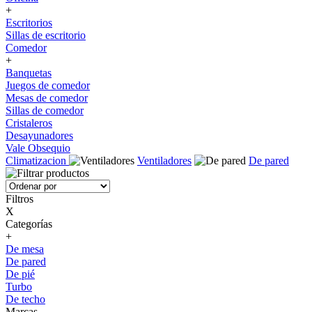
+
Escritorios
Sillas de escritorio
Comedor
+
Banquetas
Juegos de comedor
Mesas de comedor
Sillas de comedor
Cristaleros
Desayunadores
Vale Obsequio
Climatizacion
Ventiladores
De pared
Filtros
X
Categorías
+
De mesa
De pared
De pié
Turbo
De techo
Marcas