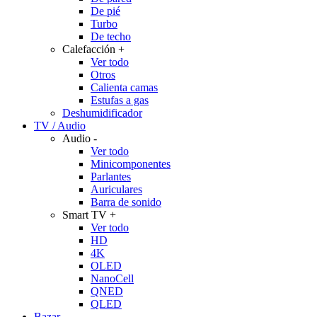
De pié
Turbo
De techo
Calefacción
+
Ver todo
Otros
Calienta camas
Estufas a gas
Deshumidificador
TV / Audio
Audio
-
Ver todo
Minicomponentes
Parlantes
Auriculares
Barra de sonido
Smart TV
+
Ver todo
HD
4K
OLED
NanoCell
QNED
QLED
Bazar