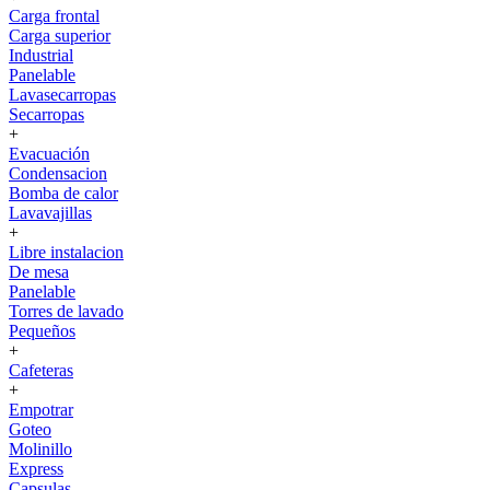
Carga frontal
Carga superior
Industrial
Panelable
Lavasecarropas
Secarropas
+
Evacuación
Condensacion
Bomba de calor
Lavavajillas
+
Libre instalacion
De mesa
Panelable
Torres de lavado
Pequeños
+
Cafeteras
+
Empotrar
Goteo
Molinillo
Express
Capsulas