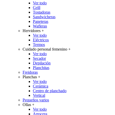
Ver todo
Grill
Tostadoras
Sandwicheras
Paneteras
Wafleras
Hervidores
+
Ver todo
Eléctricos
Termos
Cuidado personal femenino
+
Ver todo
Secador
Depilación
Planchitas
Freidoras
Planchas
+
Ver todo
Cerámica
Centro de planchado
Vertical
Pequeños varios
Ollas
+
Ver todo
Arrocera