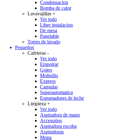
Condensacion
Bomba de calor
Lavavajillas
+
Ver todo
Libre instalacion
De mesa
Panelable
Torres de lavado
Pequeños
Cafeteras
-
Ver todo
Empotrar
Goteo
Molinillo
Express
Capsulas
Superautomatica
Espumadores de leche
Limpieza
+
Ver todo
Aspiradora de mano
Accesorios
Aspiradora escoba
Aspiradoras
Mopa