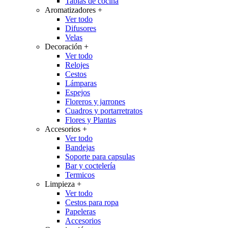
Tablas de cocina
Aromatizadores
+
Ver todo
Difusores
Velas
Decoración
+
Ver todo
Relojes
Cestos
Lámparas
Espejos
Floreros y jarrones
Cuadros y portarretratos
Flores y Plantas
Accesorios
+
Ver todo
Bandejas
Soporte para capsulas
Bar y coctelería
Termicos
Limpieza
+
Ver todo
Cestos para ropa
Papeleras
Accesorios