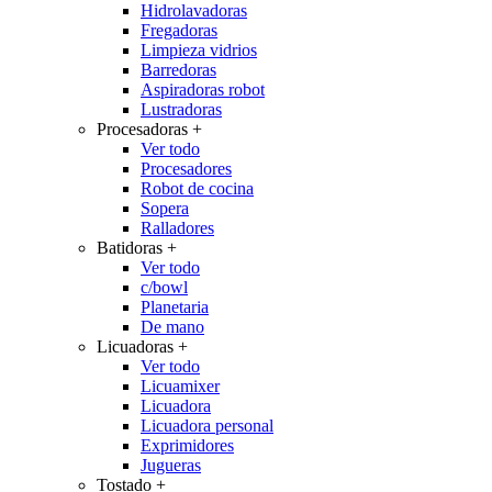
Hidrolavadoras
Fregadoras
Limpieza vidrios
Barredoras
Aspiradoras robot
Lustradoras
Procesadoras
+
Ver todo
Procesadores
Robot de cocina
Sopera
Ralladores
Batidoras
+
Ver todo
c/bowl
Planetaria
De mano
Licuadoras
+
Ver todo
Licuamixer
Licuadora
Licuadora personal
Exprimidores
Jugueras
Tostado
+