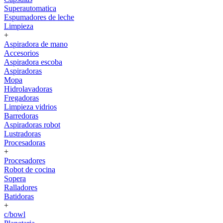
Superautomatica
Espumadores de leche
Limpieza
+
Aspiradora de mano
Accesorios
Aspiradora escoba
Aspiradoras
Mopa
Hidrolavadoras
Fregadoras
Limpieza vidrios
Barredoras
Aspiradoras robot
Lustradoras
Procesadoras
+
Procesadores
Robot de cocina
Sopera
Ralladores
Batidoras
+
c/bowl