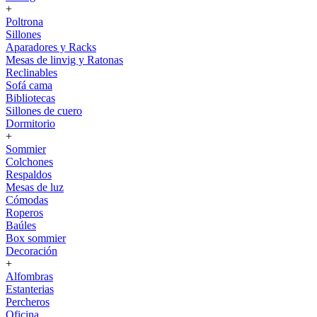
+
Poltrona
Sillones
Aparadores y Racks
Mesas de linvig y Ratonas
Reclinables
Sofá cama
Bibliotecas
Sillones de cuero
Dormitorio
+
Sommier
Colchones
Respaldos
Mesas de luz
Cómodas
Roperos
Baúles
Box sommier
Decoración
+
Alfombras
Estanterias
Percheros
Oficina