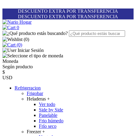
DESCUENTO EXTRA POR TRANSFERENCIA
DESCUENTO EXTRA POR TRANSFERENCIA
0
(
0
)
(0)
Iniciar Sesión
Moneda
Según producto
$
USD
Refrigeracion
Frigobar
Heladeras
+
Ver todo
Side by Side
Panelable
Frio húmedo
Frío seco
Freezer
+