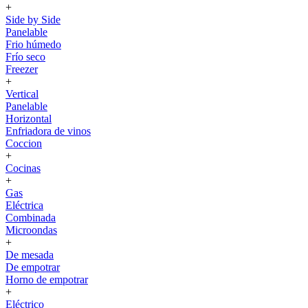
+
Side by Side
Panelable
Frio húmedo
Frío seco
Freezer
+
Vertical
Panelable
Horizontal
Enfriadora de vinos
Coccion
+
Cocinas
+
Gas
Eléctrica
Combinada
Microondas
+
De mesada
De empotrar
Horno de empotrar
+
Eléctrico