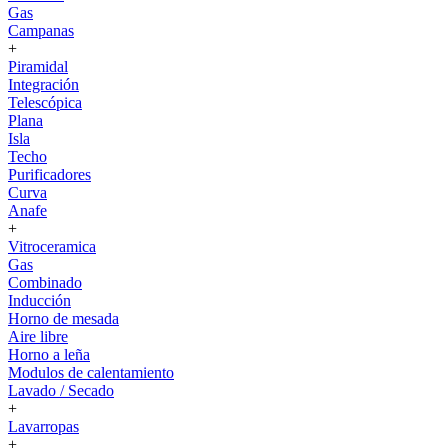
Gas
Campanas
+
Piramidal
Integración
Telescópica
Plana
Isla
Techo
Purificadores
Curva
Anafe
+
Vitroceramica
Gas
Combinado
Inducción
Horno de mesada
Aire libre
Horno a leña
Modulos de calentamiento
Lavado / Secado
+
Lavarropas
+