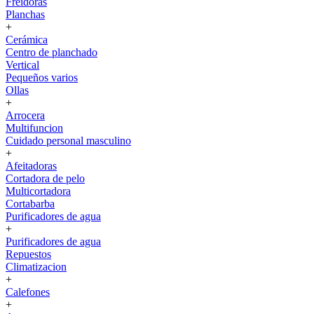
Freidoras
Planchas
+
Cerámica
Centro de planchado
Vertical
Pequeños varios
Ollas
+
Arrocera
Multifuncion
Cuidado personal masculino
+
Afeitadoras
Cortadora de pelo
Multicortadora
Cortabarba
Purificadores de agua
+
Purificadores de agua
Repuestos
Climatizacion
+
Calefones
+