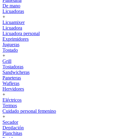
Planetaria
De mano
Licuadoras
+
Licuamixer
Licuadora
Licuadora personal
Exprimidores
Jugueras
Tostado
+
Grill
Tostadoras
Sandwicheras
Paneteras
Wafleras
Hervidores
+
Eléctricos
Termos
Cuidado personal femenino
+
Secador
Depilación
Planchitas