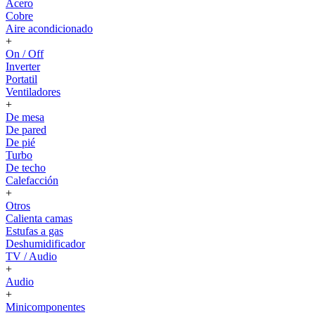
Acero
Cobre
Aire acondicionado
+
On / Off
Inverter
Portatil
Ventiladores
+
De mesa
De pared
De pié
Turbo
De techo
Calefacción
+
Otros
Calienta camas
Estufas a gas
Deshumidificador
TV / Audio
+
Audio
+
Minicomponentes