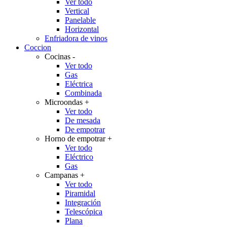
Ver todo
Vertical
Panelable
Horizontal
Enfriadora de vinos
Coccion
Cocinas
-
Ver todo
Gas
Eléctrica
Combinada
Microondas
+
Ver todo
De mesada
De empotrar
Horno de empotrar
+
Ver todo
Eléctrico
Gas
Campanas
+
Ver todo
Piramidal
Integración
Telescópica
Plana