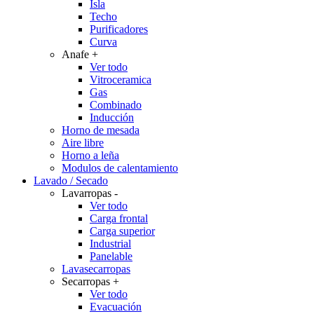
Isla
Techo
Purificadores
Curva
Anafe
+
Ver todo
Vitroceramica
Gas
Combinado
Inducción
Horno de mesada
Aire libre
Horno a leña
Modulos de calentamiento
Lavado / Secado
Lavarropas
-
Ver todo
Carga frontal
Carga superior
Industrial
Panelable
Lavasecarropas
Secarropas
+
Ver todo
Evacuación