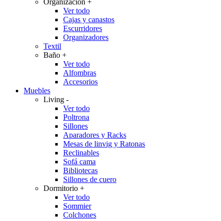
Organización
+
Ver todo
Cajas y canastos
Escurridores
Organizadores
Textil
Baño
+
Ver todo
Alfombras
Accesorios
Muebles
Living
-
Ver todo
Poltrona
Sillones
Aparadores y Racks
Mesas de linvig y Ratonas
Reclinables
Sofá cama
Bibliotecas
Sillones de cuero
Dormitorio
+
Ver todo
Sommier
Colchones