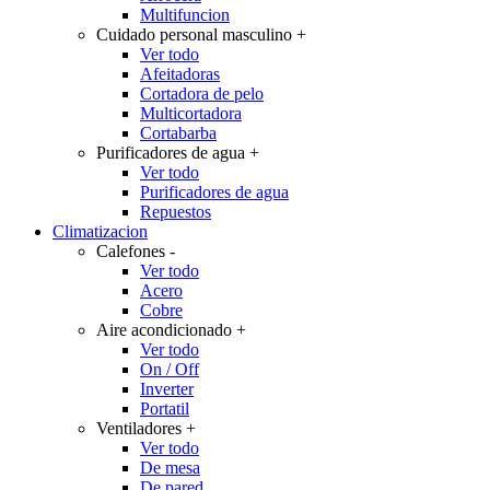
Multifuncion
Cuidado personal masculino
+
Ver todo
Afeitadoras
Cortadora de pelo
Multicortadora
Cortabarba
Purificadores de agua
+
Ver todo
Purificadores de agua
Repuestos
Climatizacion
Calefones
-
Ver todo
Acero
Cobre
Aire acondicionado
+
Ver todo
On / Off
Inverter
Portatil
Ventiladores
+
Ver todo
De mesa
De pared