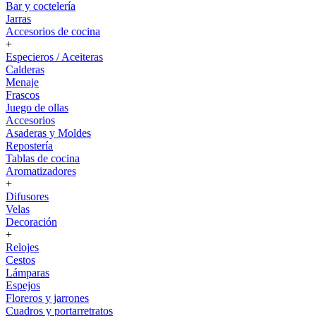
Bar y coctelería
Jarras
Accesorios de cocina
+
Especieros / Aceiteras
Calderas
Menaje
Frascos
Juego de ollas
Accesorios
Asaderas y Moldes
Repostería
Tablas de cocina
Aromatizadores
+
Difusores
Velas
Decoración
+
Relojes
Cestos
Lámparas
Espejos
Floreros y jarrones
Cuadros y portarretratos