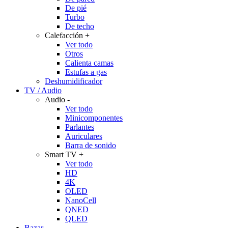
De pié
Turbo
De techo
Calefacción
+
Ver todo
Otros
Calienta camas
Estufas a gas
Deshumidificador
TV / Audio
Audio
-
Ver todo
Minicomponentes
Parlantes
Auriculares
Barra de sonido
Smart TV
+
Ver todo
HD
4K
OLED
NanoCell
QNED
QLED
Bazar