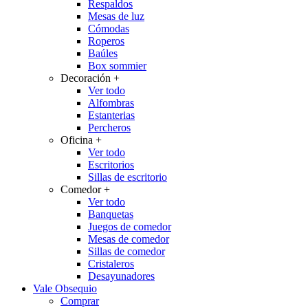
Respaldos
Mesas de luz
Cómodas
Roperos
Baúles
Box sommier
Decoración
+
Ver todo
Alfombras
Estanterias
Percheros
Oficina
+
Ver todo
Escritorios
Sillas de escritorio
Comedor
+
Ver todo
Banquetas
Juegos de comedor
Mesas de comedor
Sillas de comedor
Cristaleros
Desayunadores
Vale Obsequio
Comprar