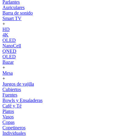
Parlantes
Auriculares
Barra de sonido
Smart TV
+
HD
4K
OLED
NanoCell
QNED
QLED
Bazar
+
Mesa
+
Juegos de vajilla
Cubiertos
Fuentes
Bowls y Ensaladeras
Café y Té
Platos
Vasos
Copas
Copetineros
Individuales