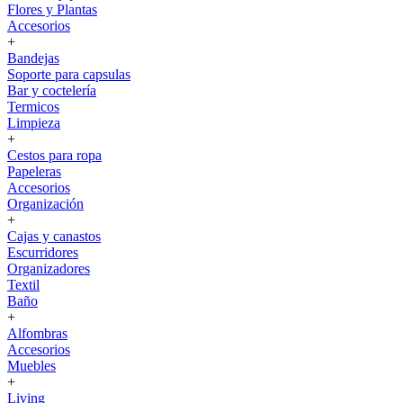
Flores y Plantas
Accesorios
+
Bandejas
Soporte para capsulas
Bar y coctelería
Termicos
Limpieza
+
Cestos para ropa
Papeleras
Accesorios
Organización
+
Cajas y canastos
Escurridores
Organizadores
Textil
Baño
+
Alfombras
Accesorios
Muebles
+
Living