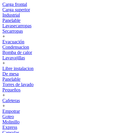
Carga frontal
Carga superior
Industrial
Panelable
Lavasecarropas
Secarropas
+
Evacuación
Condensacion
Bomba de calor
Lavavajillas
+
Libre instalacion
De mesa
Panelable
Torres de lavado
Pequeños
+
Cafeteras
+
Empotrar
Goteo
Molinillo
Express
Capsulas