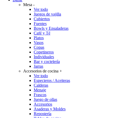
Mesa
-
Ver todo
Juegos de vajilla
Cubiertos
Fuentes
Bowls y Ensaladeras
Café y Té
Platos
Vasos
Copas
Copetineros
Individuales
Bar y coctelería
Jarras
Accesorios de cocina
+
Ver todo
Especieros / Aceiteras
Calderas
Menaje
Frascos
Juego de ollas
Accesorios
Asaderas y Moldes
Repostería