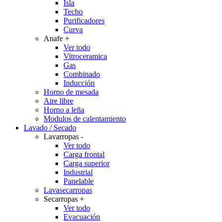
Isla
Techo
Purificadores
Curva
Anafe
+
Ver todo
Vitroceramica
Gas
Combinado
Inducción
Horno de mesada
Aire libre
Horno a leña
Modulos de calentamiento
Lavado / Secado
Lavarropas
-
Ver todo
Carga frontal
Carga superior
Industrial
Panelable
Lavasecarropas
Secarropas
+
Ver todo
Evacuación