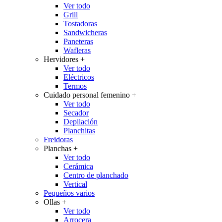
Ver todo
Grill
Tostadoras
Sandwicheras
Paneteras
Wafleras
Hervidores
+
Ver todo
Eléctricos
Termos
Cuidado personal femenino
+
Ver todo
Secador
Depilación
Planchitas
Freidoras
Planchas
+
Ver todo
Cerámica
Centro de planchado
Vertical
Pequeños varios
Ollas
+
Ver todo
Arrocera