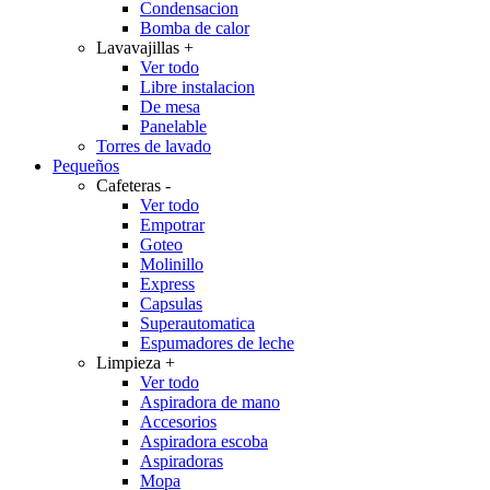
Condensacion
Bomba de calor
Lavavajillas
+
Ver todo
Libre instalacion
De mesa
Panelable
Torres de lavado
Pequeños
Cafeteras
-
Ver todo
Empotrar
Goteo
Molinillo
Express
Capsulas
Superautomatica
Espumadores de leche
Limpieza
+
Ver todo
Aspiradora de mano
Accesorios
Aspiradora escoba
Aspiradoras
Mopa