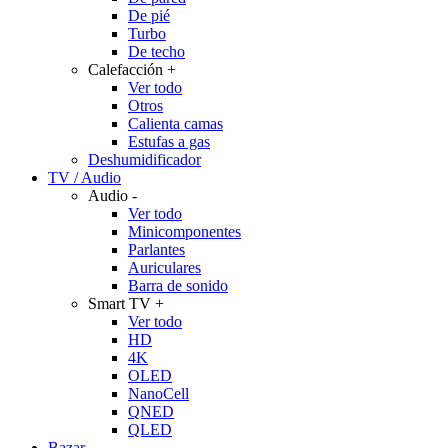
De pié
Turbo
De techo
Calefacción
+
Ver todo
Otros
Calienta camas
Estufas a gas
Deshumidificador
TV / Audio
Audio
-
Ver todo
Minicomponentes
Parlantes
Auriculares
Barra de sonido
Smart TV
+
Ver todo
HD
4K
OLED
NanoCell
QNED
QLED
Bazar