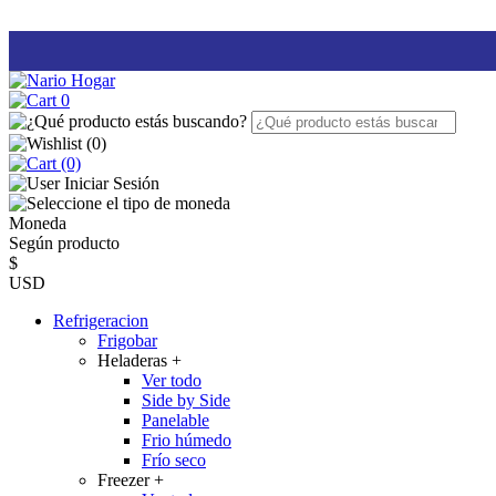
0
(
0
)
(0)
Iniciar Sesión
Moneda
Según producto
$
USD
Refrigeracion
Frigobar
Heladeras
+
Ver todo
Side by Side
Panelable
Frio húmedo
Frío seco
Freezer
+