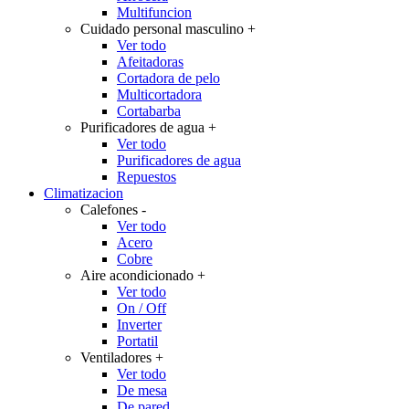
Multifuncion
Cuidado personal masculino
+
Ver todo
Afeitadoras
Cortadora de pelo
Multicortadora
Cortabarba
Purificadores de agua
+
Ver todo
Purificadores de agua
Repuestos
Climatizacion
Calefones
-
Ver todo
Acero
Cobre
Aire acondicionado
+
Ver todo
On / Off
Inverter
Portatil
Ventiladores
+
Ver todo
De mesa
De pared