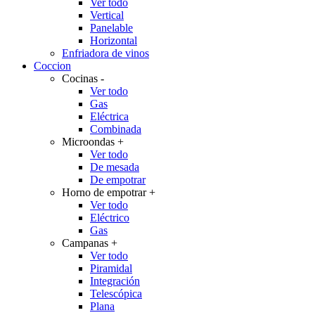
Ver todo
Vertical
Panelable
Horizontal
Enfriadora de vinos
Coccion
Cocinas
-
Ver todo
Gas
Eléctrica
Combinada
Microondas
+
Ver todo
De mesada
De empotrar
Horno de empotrar
+
Ver todo
Eléctrico
Gas
Campanas
+
Ver todo
Piramidal
Integración
Telescópica
Plana