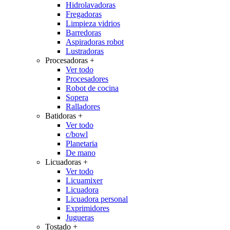
Hidrolavadoras
Fregadoras
Limpieza vidrios
Barredoras
Aspiradoras robot
Lustradoras
Procesadoras
+
Ver todo
Procesadores
Robot de cocina
Sopera
Ralladores
Batidoras
+
Ver todo
c/bowl
Planetaria
De mano
Licuadoras
+
Ver todo
Licuamixer
Licuadora
Licuadora personal
Exprimidores
Jugueras
Tostado
+