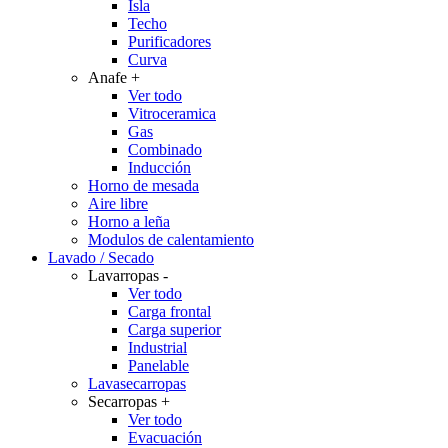
Isla
Techo
Purificadores
Curva
Anafe
+
Ver todo
Vitroceramica
Gas
Combinado
Inducción
Horno de mesada
Aire libre
Horno a leña
Modulos de calentamiento
Lavado / Secado
Lavarropas
-
Ver todo
Carga frontal
Carga superior
Industrial
Panelable
Lavasecarropas
Secarropas
+
Ver todo
Evacuación