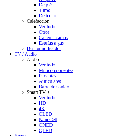
De pié
Turbo
De techo
Calefacción
+
Ver todo
Otros
Calienta camas
Estufas a gas
Deshumidificador
TV / Audio
Audio
-
Ver todo
Minicomponentes
Parlantes
Auriculares
Barra de sonido
Smart TV
+
Ver todo
HD
4K
OLED
NanoCell
QNED
QLED
Bazar