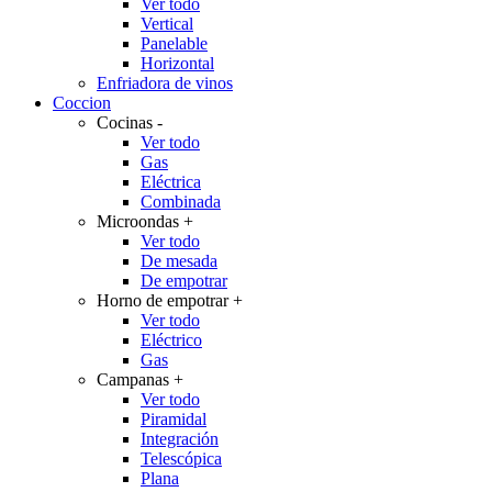
Ver todo
Vertical
Panelable
Horizontal
Enfriadora de vinos
Coccion
Cocinas
-
Ver todo
Gas
Eléctrica
Combinada
Microondas
+
Ver todo
De mesada
De empotrar
Horno de empotrar
+
Ver todo
Eléctrico
Gas
Campanas
+
Ver todo
Piramidal
Integración
Telescópica
Plana