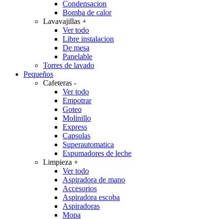
Condensacion
Bomba de calor
Lavavajillas
+
Ver todo
Libre instalacion
De mesa
Panelable
Torres de lavado
Pequeños
Cafeteras
-
Ver todo
Empotrar
Goteo
Molinillo
Express
Capsulas
Superautomatica
Espumadores de leche
Limpieza
+
Ver todo
Aspiradora de mano
Accesorios
Aspiradora escoba
Aspiradoras
Mopa