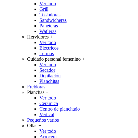
Ver todo
Grill
Tostadoras
Sandwicheras
Paneteras
Wafleras
Hervidores
+
Ver todo
Eléctricos
Termos
Cuidado personal femenino
+
Ver todo
Secador
Depilación
Planchitas
Freidoras
Planchas
+
Ver todo
Cerámica
Centro de planchado
Vertical
Pequeños varios
Ollas
+
Ver todo
Arrocera