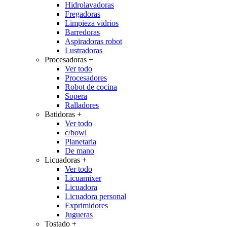
Hidrolavadoras
Fregadoras
Limpieza vidrios
Barredoras
Aspiradoras robot
Lustradoras
Procesadoras
+
Ver todo
Procesadores
Robot de cocina
Sopera
Ralladores
Batidoras
+
Ver todo
c/bowl
Planetaria
De mano
Licuadoras
+
Ver todo
Licuamixer
Licuadora
Licuadora personal
Exprimidores
Jugueras
Tostado
+