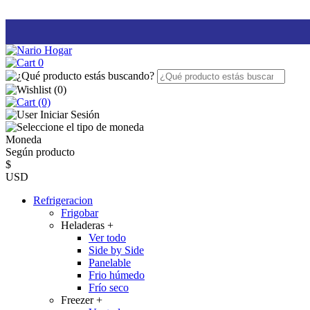
0
(
0
)
(0)
Iniciar Sesión
Moneda
Según producto
$
USD
Refrigeracion
Frigobar
Heladeras
+
Ver todo
Side by Side
Panelable
Frio húmedo
Frío seco
Freezer
+