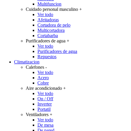
Multifuncion
Cuidado personal masculino
+
Ver todo
Afeitadoras
Cortadora de pelo
Multicortadora
Cortabarba
Purificadores de agua
+
Ver todo
Purificadores de agua
Repuestos
Climatizacion
Calefones
-
Ver todo
Acero
Cobre
Aire acondicionado
+
Ver todo
On / Off
Inverter
Portatil
Ventiladores
+
Ver todo
De mesa
De pared