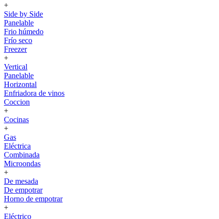
+
Side by Side
Panelable
Frio húmedo
Frío seco
Freezer
+
Vertical
Panelable
Horizontal
Enfriadora de vinos
Coccion
+
Cocinas
+
Gas
Eléctrica
Combinada
Microondas
+
De mesada
De empotrar
Horno de empotrar
+
Eléctrico