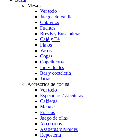
Mesa
-
Ver todo
Juegos de vajilla
Cubiertos
Fuentes
Bowls y Ensaladeras
Café y Té
Platos
Vasos
Copas
Copetineros
Individuales
Bar y coctelería
Jarras
Accesorios de cocina
+
Ver todo
Especieros / Aceiteras
Calderas
Menaje
Frascos
Juego de ollas
Accesorios
Asaderas y Moldes
Repostería