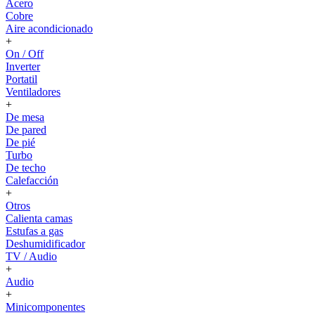
Acero
Cobre
Aire acondicionado
+
On / Off
Inverter
Portatil
Ventiladores
+
De mesa
De pared
De pié
Turbo
De techo
Calefacción
+
Otros
Calienta camas
Estufas a gas
Deshumidificador
TV / Audio
+
Audio
+
Minicomponentes