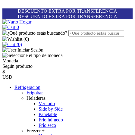
DESCUENTO EXTRA POR TRANSFERENCIA
DESCUENTO EXTRA POR TRANSFERENCIA
0
(
0
)
(0)
Iniciar Sesión
Moneda
Según producto
$
USD
Refrigeracion
Frigobar
Heladeras
+
Ver todo
Side by Side
Panelable
Frio húmedo
Frío seco
Freezer
+