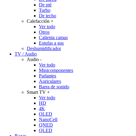
De pié
Turbo
De techo
Calefacción
+
Ver todo
Otros
Calienta camas
Estufas a gas
Deshumidificador
TV / Audio
Audio
-
Ver todo
Minicomponentes
Parlantes
Auriculares
Barra de sonido
Smart TV
+
Ver todo
HD
4K
OLED
NanoCell
QNED
QLED
Bazar