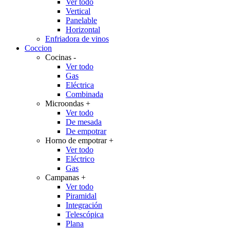
Ver todo
Vertical
Panelable
Horizontal
Enfriadora de vinos
Coccion
Cocinas
-
Ver todo
Gas
Eléctrica
Combinada
Microondas
+
Ver todo
De mesada
De empotrar
Horno de empotrar
+
Ver todo
Eléctrico
Gas
Campanas
+
Ver todo
Piramidal
Integración
Telescópica
Plana