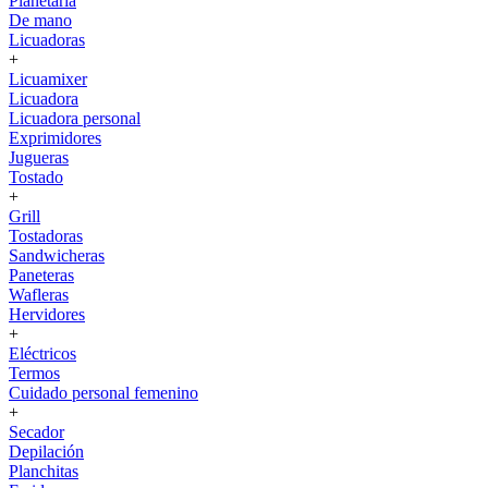
Planetaria
De mano
Licuadoras
+
Licuamixer
Licuadora
Licuadora personal
Exprimidores
Jugueras
Tostado
+
Grill
Tostadoras
Sandwicheras
Paneteras
Wafleras
Hervidores
+
Eléctricos
Termos
Cuidado personal femenino
+
Secador
Depilación
Planchitas