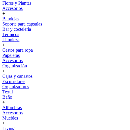
Flores y Plantas
Accesorios
+
Bandejas
Soporte para capsulas
Bar y coctelería
Termicos
Limpieza
+
Cestos para ropa
Papeleras
Accesorios
Organización
+
Cajas y canastos
Escurridores
Organizadores
Textil
Baño
+
Alfombras
Accesorios
Muebles
+
Living