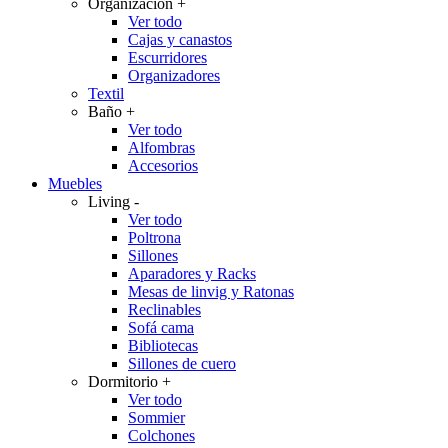
Organización
+
Ver todo
Cajas y canastos
Escurridores
Organizadores
Textil
Baño
+
Ver todo
Alfombras
Accesorios
Muebles
Living
-
Ver todo
Poltrona
Sillones
Aparadores y Racks
Mesas de linvig y Ratonas
Reclinables
Sofá cama
Bibliotecas
Sillones de cuero
Dormitorio
+
Ver todo
Sommier
Colchones