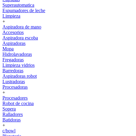
Superautomatica
Espumadores de leche
Limpieza
+
Aspiradora de mano
Accesorios
Aspiradora escoba
Aspiradoras
Mopa
Hidrolavadoras
Fregadoras
Limpieza vidrios
Barredoras
Aspiradoras robot
Lustradoras
Procesadoras
+
Procesadores
Robot de cocina
Sopera
Ralladores
Batidoras
+
c/bowl