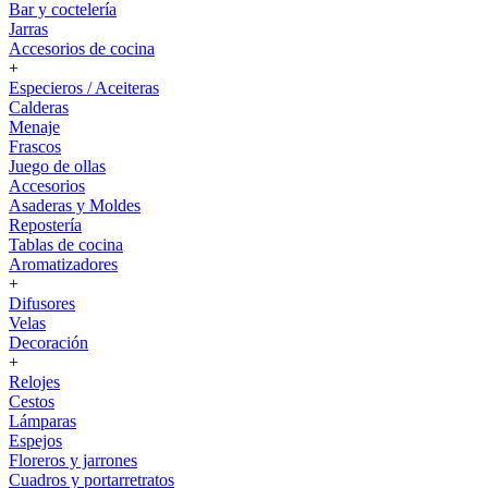
Bar y coctelería
Jarras
Accesorios de cocina
+
Especieros / Aceiteras
Calderas
Menaje
Frascos
Juego de ollas
Accesorios
Asaderas y Moldes
Repostería
Tablas de cocina
Aromatizadores
+
Difusores
Velas
Decoración
+
Relojes
Cestos
Lámparas
Espejos
Floreros y jarrones
Cuadros y portarretratos