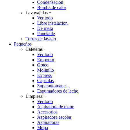
Condensacion
Bomba de calor
Lavavajillas
+
Ver todo
Libre instalacion
De mesa
Panelable
Torres de lavado
Pequeños
Cafeteras
-
Ver todo
Empotrar
Goteo
Molinillo
Express
Capsulas
Superautomatica
Espumadores de leche
Limpieza
+
Ver todo
Aspiradora de mano
Accesorios
Aspiradora escoba
Aspiradoras
Mopa