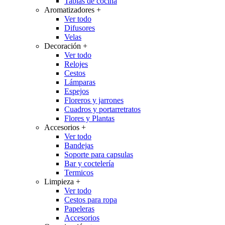
Tablas de cocina
Aromatizadores
+
Ver todo
Difusores
Velas
Decoración
+
Ver todo
Relojes
Cestos
Lámparas
Espejos
Floreros y jarrones
Cuadros y portarretratos
Flores y Plantas
Accesorios
+
Ver todo
Bandejas
Soporte para capsulas
Bar y coctelería
Termicos
Limpieza
+
Ver todo
Cestos para ropa
Papeleras
Accesorios