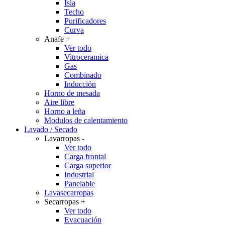
Isla
Techo
Purificadores
Curva
Anafe
+
Ver todo
Vitroceramica
Gas
Combinado
Inducción
Horno de mesada
Aire libre
Horno a leña
Modulos de calentamiento
Lavado / Secado
Lavarropas
-
Ver todo
Carga frontal
Carga superior
Industrial
Panelable
Lavasecarropas
Secarropas
+
Ver todo
Evacuación