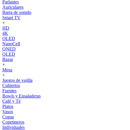
Parlantes
Auriculares
Barra de sonido
Smart TV
+
HD
4K
OLED
NanoCell
QNED
QLED
Bazar
+
Mesa
+
Juegos de vajilla
Cubiertos
Fuentes
Bowls y Ensaladeras
Café y Té
Platos
Vasos
Copas
Copetineros
Individuales