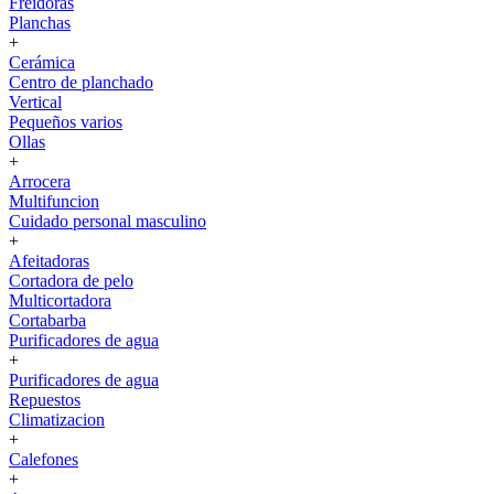
Freidoras
Planchas
+
Cerámica
Centro de planchado
Vertical
Pequeños varios
Ollas
+
Arrocera
Multifuncion
Cuidado personal masculino
+
Afeitadoras
Cortadora de pelo
Multicortadora
Cortabarba
Purificadores de agua
+
Purificadores de agua
Repuestos
Climatizacion
+
Calefones
+