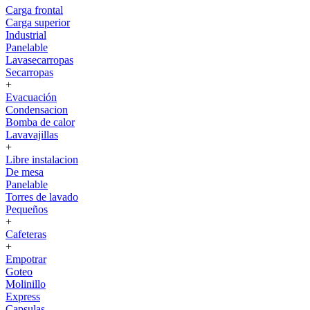
Carga frontal
Carga superior
Industrial
Panelable
Lavasecarropas
Secarropas
+
Evacuación
Condensacion
Bomba de calor
Lavavajillas
+
Libre instalacion
De mesa
Panelable
Torres de lavado
Pequeños
+
Cafeteras
+
Empotrar
Goteo
Molinillo
Express
Capsulas