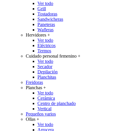
Ver todo
Grill
Tostadoras
Sandwicheras
Paneteras
Wafleras
Hervidores
+
Ver todo
Eléctricos
Termos
Cuidado personal femenino
+
Ver todo
Secador
Depilación
Planchitas
Freidoras
Planchas
+
Ver todo
Cerámica
Centro de planchado
Vertical
Pequeños varios
Ollas
+
Ver todo
Arrocera