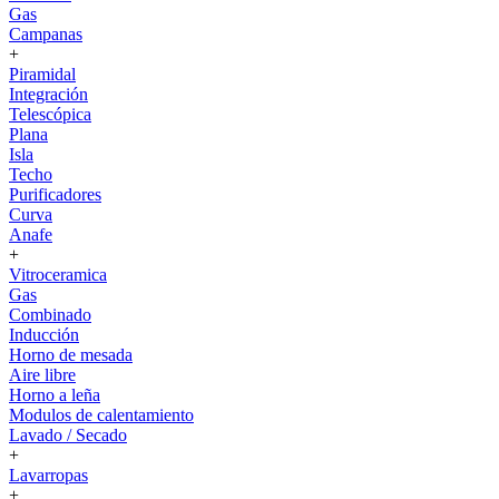
Gas
Campanas
+
Piramidal
Integración
Telescópica
Plana
Isla
Techo
Purificadores
Curva
Anafe
+
Vitroceramica
Gas
Combinado
Inducción
Horno de mesada
Aire libre
Horno a leña
Modulos de calentamiento
Lavado / Secado
+
Lavarropas
+