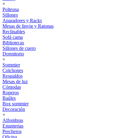
+
Poltrona
Sillones
Aparadores y Racks
Mesas de linvig y Ratonas
Reclinables
Sofá cama
Bibliotecas
Sillones de cuero
Dormitorio
+
Sommier
Colchones
Respaldos
Mesas de luz
Cómodas
Roperos
Baúles
Box sommier
Decoración
+
Alfombras
Estanterias
Percheros
Oficina