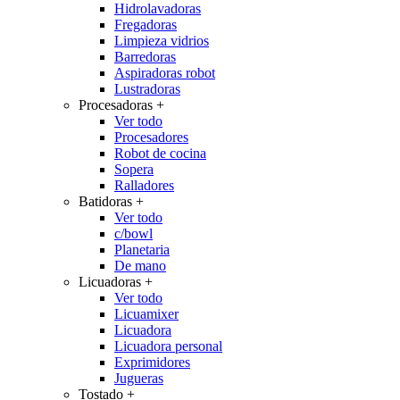
Hidrolavadoras
Fregadoras
Limpieza vidrios
Barredoras
Aspiradoras robot
Lustradoras
Procesadoras
+
Ver todo
Procesadores
Robot de cocina
Sopera
Ralladores
Batidoras
+
Ver todo
c/bowl
Planetaria
De mano
Licuadoras
+
Ver todo
Licuamixer
Licuadora
Licuadora personal
Exprimidores
Jugueras
Tostado
+