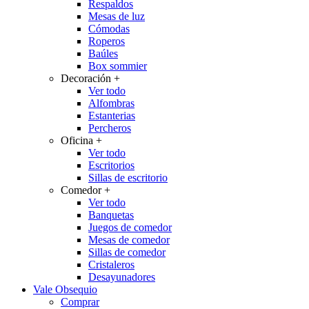
Respaldos
Mesas de luz
Cómodas
Roperos
Baúles
Box sommier
Decoración
+
Ver todo
Alfombras
Estanterias
Percheros
Oficina
+
Ver todo
Escritorios
Sillas de escritorio
Comedor
+
Ver todo
Banquetas
Juegos de comedor
Mesas de comedor
Sillas de comedor
Cristaleros
Desayunadores
Vale Obsequio
Comprar