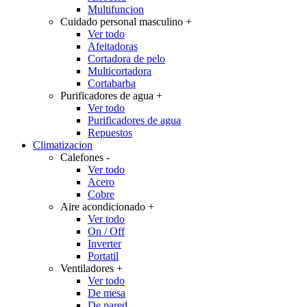
Multifuncion
Cuidado personal masculino
+
Ver todo
Afeitadoras
Cortadora de pelo
Multicortadora
Cortabarba
Purificadores de agua
+
Ver todo
Purificadores de agua
Repuestos
Climatizacion
Calefones
-
Ver todo
Acero
Cobre
Aire acondicionado
+
Ver todo
On / Off
Inverter
Portatil
Ventiladores
+
Ver todo
De mesa
De pared