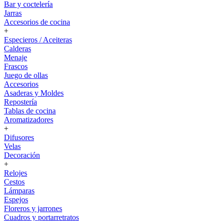
Bar y coctelería
Jarras
Accesorios de cocina
+
Especieros / Aceiteras
Calderas
Menaje
Frascos
Juego de ollas
Accesorios
Asaderas y Moldes
Repostería
Tablas de cocina
Aromatizadores
+
Difusores
Velas
Decoración
+
Relojes
Cestos
Lámparas
Espejos
Floreros y jarrones
Cuadros y portarretratos