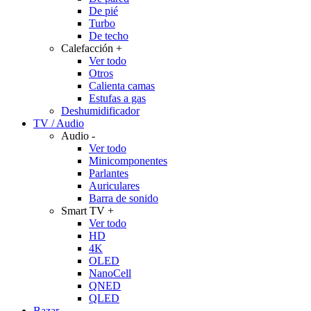
De pié
Turbo
De techo
Calefacción
+
Ver todo
Otros
Calienta camas
Estufas a gas
Deshumidificador
TV / Audio
Audio
-
Ver todo
Minicomponentes
Parlantes
Auriculares
Barra de sonido
Smart TV
+
Ver todo
HD
4K
OLED
NanoCell
QNED
QLED
Bazar