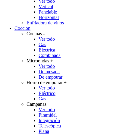
Ver todo
Vertical
Panelable
Horizontal
Enfriadora de vinos
Coccion
Cocinas
-
Ver todo
Gas
Eléctrica
Combinada
Microondas
+
Ver todo
De mesada
De empotrar
Horno de empotrar
+
Ver todo
Eléctrico
Gas
Campanas
+
Ver todo
Piramidal
Integración
Telescópica
Plana