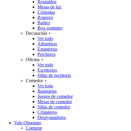
Respaldos
Mesas de luz
Cómodas
Roperos
Baúles
Box sommier
Decoración
+
Ver todo
Alfombras
Estanterias
Percheros
Oficina
+
Ver todo
Escritorios
Sillas de escritorio
Comedor
+
Ver todo
Banquetas
Juegos de comedor
Mesas de comedor
Sillas de comedor
Cristaleros
Desayunadores
Vale Obsequio
Comprar