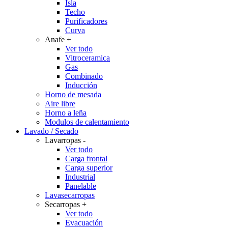
Isla
Techo
Purificadores
Curva
Anafe
+
Ver todo
Vitroceramica
Gas
Combinado
Inducción
Horno de mesada
Aire libre
Horno a leña
Modulos de calentamiento
Lavado / Secado
Lavarropas
-
Ver todo
Carga frontal
Carga superior
Industrial
Panelable
Lavasecarropas
Secarropas
+
Ver todo
Evacuación