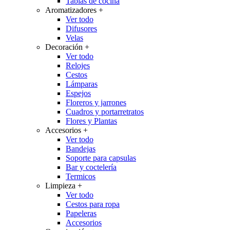
Tablas de cocina
Aromatizadores
+
Ver todo
Difusores
Velas
Decoración
+
Ver todo
Relojes
Cestos
Lámparas
Espejos
Floreros y jarrones
Cuadros y portarretratos
Flores y Plantas
Accesorios
+
Ver todo
Bandejas
Soporte para capsulas
Bar y coctelería
Termicos
Limpieza
+
Ver todo
Cestos para ropa
Papeleras
Accesorios