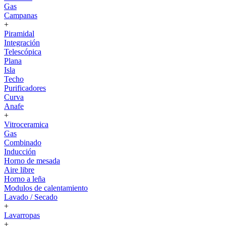
Gas
Campanas
+
Piramidal
Integración
Telescópica
Plana
Isla
Techo
Purificadores
Curva
Anafe
+
Vitroceramica
Gas
Combinado
Inducción
Horno de mesada
Aire libre
Horno a leña
Modulos de calentamiento
Lavado / Secado
+
Lavarropas
+