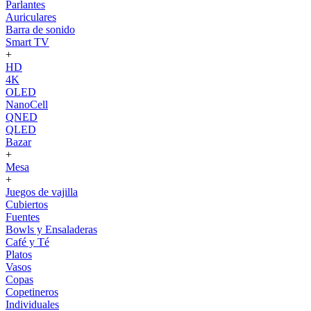
Parlantes
Auriculares
Barra de sonido
Smart TV
+
HD
4K
OLED
NanoCell
QNED
QLED
Bazar
+
Mesa
+
Juegos de vajilla
Cubiertos
Fuentes
Bowls y Ensaladeras
Café y Té
Platos
Vasos
Copas
Copetineros
Individuales