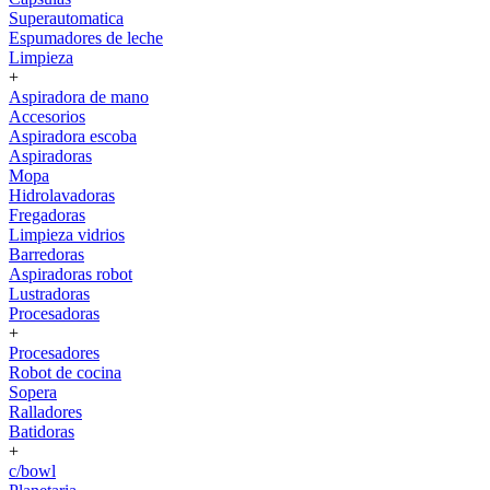
Superautomatica
Espumadores de leche
Limpieza
+
Aspiradora de mano
Accesorios
Aspiradora escoba
Aspiradoras
Mopa
Hidrolavadoras
Fregadoras
Limpieza vidrios
Barredoras
Aspiradoras robot
Lustradoras
Procesadoras
+
Procesadores
Robot de cocina
Sopera
Ralladores
Batidoras
+
c/bowl