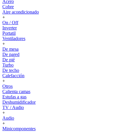
Acero
Cobre
Aire acondicionado
+
On / Off
Inverter
Portatil
Ventiladores
+
De mesa
De pared
De pié
Turbo
De techo
Calefacción
+
Otros
Calienta camas
Estufas a gas
Deshumidificador
TV / Audio
+
Audio
+
Minicomponentes