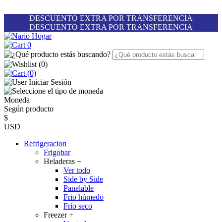
DESCUENTO EXTRA POR TRANSFERENCIA
DESCUENTO EXTRA POR TRANSFERENCIA
0
(
0
)
(0)
Iniciar Sesión
Moneda
Según producto
$
USD
Refrigeracion
Frigobar
Heladeras
+
Ver todo
Side by Side
Panelable
Frio húmedo
Frío seco
Freezer
+