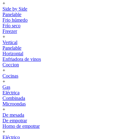
+
Side by Side
Panelable
Frio húmedo
Frío seco
Freezer
+
Vertical
Panelable
Horizontal
Enfriadora de vinos
Coccion
+
Cocinas
+
Gas
Eléctrica
Combinada
Microondas
+
De mesada
De empotrar
Horno de empotrar
+
Eléctrico