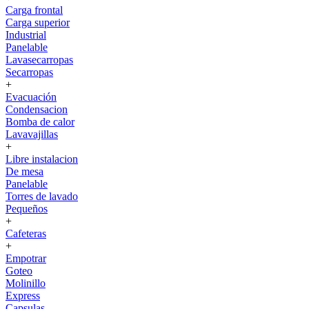
Carga frontal
Carga superior
Industrial
Panelable
Lavasecarropas
Secarropas
+
Evacuación
Condensacion
Bomba de calor
Lavavajillas
+
Libre instalacion
De mesa
Panelable
Torres de lavado
Pequeños
+
Cafeteras
+
Empotrar
Goteo
Molinillo
Express
Capsulas