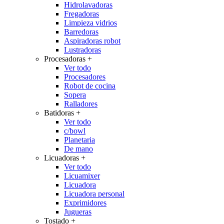
Hidrolavadoras
Fregadoras
Limpieza vidrios
Barredoras
Aspiradoras robot
Lustradoras
Procesadoras
+
Ver todo
Procesadores
Robot de cocina
Sopera
Ralladores
Batidoras
+
Ver todo
c/bowl
Planetaria
De mano
Licuadoras
+
Ver todo
Licuamixer
Licuadora
Licuadora personal
Exprimidores
Jugueras
Tostado
+