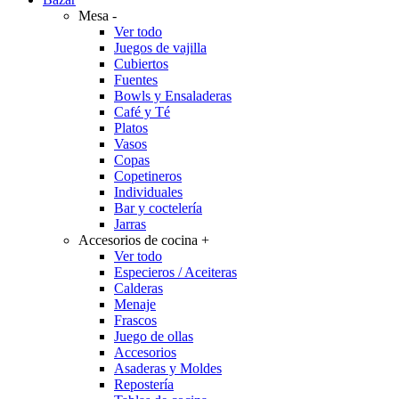
Mesa
-
Ver todo
Juegos de vajilla
Cubiertos
Fuentes
Bowls y Ensaladeras
Café y Té
Platos
Vasos
Copas
Copetineros
Individuales
Bar y coctelería
Jarras
Accesorios de cocina
+
Ver todo
Especieros / Aceiteras
Calderas
Menaje
Frascos
Juego de ollas
Accesorios
Asaderas y Moldes
Repostería