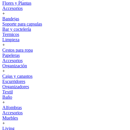
Flores y Plantas
Accesorios
+
Bandejas
Soporte para capsulas
Bar y coctelería
Termicos
Limpieza
+
Cestos para ropa
Papeleras
Accesorios
Organización
+
Cajas y canastos
Escurridores
Organizadores
Textil
Baño
+
Alfombras
Accesorios
Muebles
+
Living