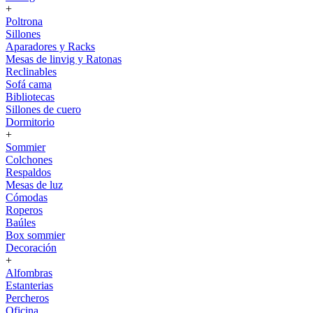
+
Poltrona
Sillones
Aparadores y Racks
Mesas de linvig y Ratonas
Reclinables
Sofá cama
Bibliotecas
Sillones de cuero
Dormitorio
+
Sommier
Colchones
Respaldos
Mesas de luz
Cómodas
Roperos
Baúles
Box sommier
Decoración
+
Alfombras
Estanterias
Percheros
Oficina