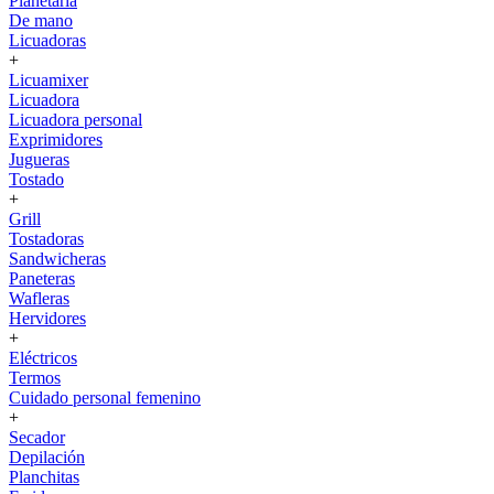
Planetaria
De mano
Licuadoras
+
Licuamixer
Licuadora
Licuadora personal
Exprimidores
Jugueras
Tostado
+
Grill
Tostadoras
Sandwicheras
Paneteras
Wafleras
Hervidores
+
Eléctricos
Termos
Cuidado personal femenino
+
Secador
Depilación
Planchitas