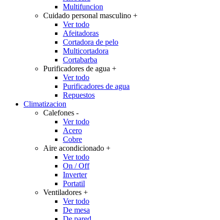
Multifuncion
Cuidado personal masculino
+
Ver todo
Afeitadoras
Cortadora de pelo
Multicortadora
Cortabarba
Purificadores de agua
+
Ver todo
Purificadores de agua
Repuestos
Climatizacion
Calefones
-
Ver todo
Acero
Cobre
Aire acondicionado
+
Ver todo
On / Off
Inverter
Portatil
Ventiladores
+
Ver todo
De mesa
De pared