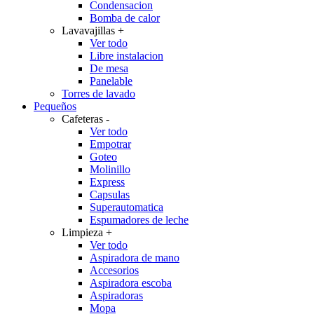
Condensacion
Bomba de calor
Lavavajillas
+
Ver todo
Libre instalacion
De mesa
Panelable
Torres de lavado
Pequeños
Cafeteras
-
Ver todo
Empotrar
Goteo
Molinillo
Express
Capsulas
Superautomatica
Espumadores de leche
Limpieza
+
Ver todo
Aspiradora de mano
Accesorios
Aspiradora escoba
Aspiradoras
Mopa