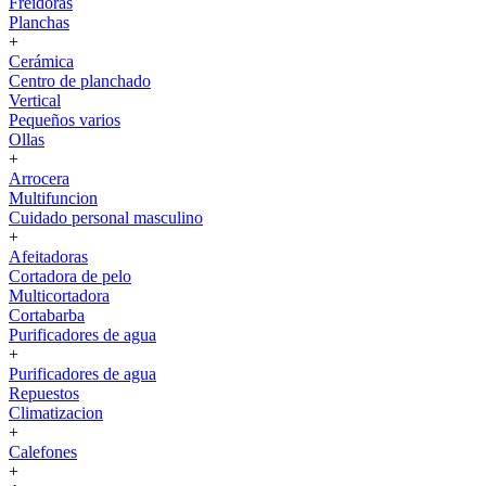
Freidoras
Planchas
+
Cerámica
Centro de planchado
Vertical
Pequeños varios
Ollas
+
Arrocera
Multifuncion
Cuidado personal masculino
+
Afeitadoras
Cortadora de pelo
Multicortadora
Cortabarba
Purificadores de agua
+
Purificadores de agua
Repuestos
Climatizacion
+
Calefones
+