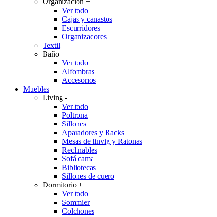
Organización
+
Ver todo
Cajas y canastos
Escurridores
Organizadores
Textil
Baño
+
Ver todo
Alfombras
Accesorios
Muebles
Living
-
Ver todo
Poltrona
Sillones
Aparadores y Racks
Mesas de linvig y Ratonas
Reclinables
Sofá cama
Bibliotecas
Sillones de cuero
Dormitorio
+
Ver todo
Sommier
Colchones