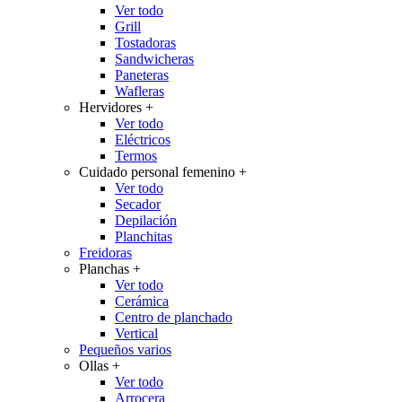
Ver todo
Grill
Tostadoras
Sandwicheras
Paneteras
Wafleras
Hervidores
+
Ver todo
Eléctricos
Termos
Cuidado personal femenino
+
Ver todo
Secador
Depilación
Planchitas
Freidoras
Planchas
+
Ver todo
Cerámica
Centro de planchado
Vertical
Pequeños varios
Ollas
+
Ver todo
Arrocera