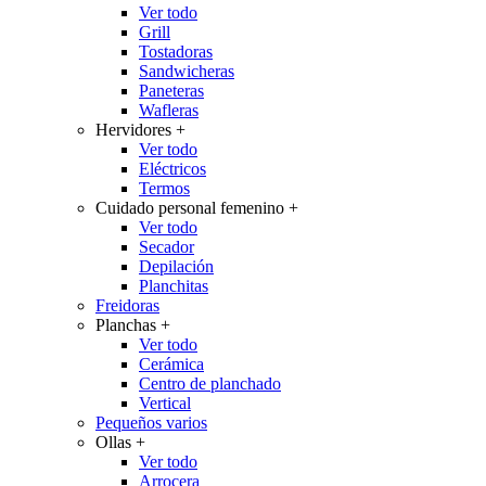
Ver todo
Grill
Tostadoras
Sandwicheras
Paneteras
Wafleras
Hervidores
+
Ver todo
Eléctricos
Termos
Cuidado personal femenino
+
Ver todo
Secador
Depilación
Planchitas
Freidoras
Planchas
+
Ver todo
Cerámica
Centro de planchado
Vertical
Pequeños varios
Ollas
+
Ver todo
Arrocera