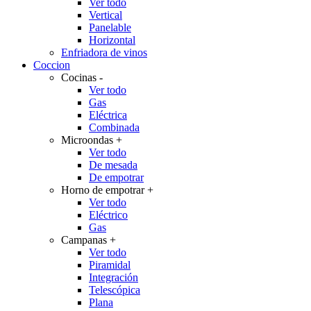
Ver todo
Vertical
Panelable
Horizontal
Enfriadora de vinos
Coccion
Cocinas
-
Ver todo
Gas
Eléctrica
Combinada
Microondas
+
Ver todo
De mesada
De empotrar
Horno de empotrar
+
Ver todo
Eléctrico
Gas
Campanas
+
Ver todo
Piramidal
Integración
Telescópica
Plana