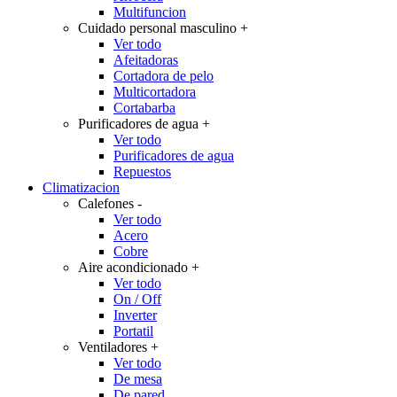
Multifuncion
Cuidado personal masculino
+
Ver todo
Afeitadoras
Cortadora de pelo
Multicortadora
Cortabarba
Purificadores de agua
+
Ver todo
Purificadores de agua
Repuestos
Climatizacion
Calefones
-
Ver todo
Acero
Cobre
Aire acondicionado
+
Ver todo
On / Off
Inverter
Portatil
Ventiladores
+
Ver todo
De mesa
De pared