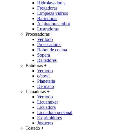
Hidrolavadoras
Fregadoras
Limpieza vidrios
Barredoras
Aspiradoras robot
Lustradoras
Procesadoras
+
Ver todo
Procesadores
Robot de cocina
Sopera
Ralladores
Batidoras
+
Ver todo
c/bowl
Planetaria
De mano
Licuadoras
+
Ver todo
Licuamixer
Licuadora
Licuadora personal
Exprimidores
Jugueras
Tostado
+