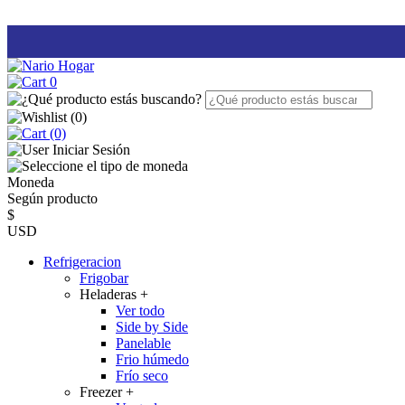
0
(
0
)
(0)
Iniciar Sesión
Moneda
Según producto
$
USD
Refrigeracion
Frigobar
Heladeras
+
Ver todo
Side by Side
Panelable
Frio húmedo
Frío seco
Freezer
+