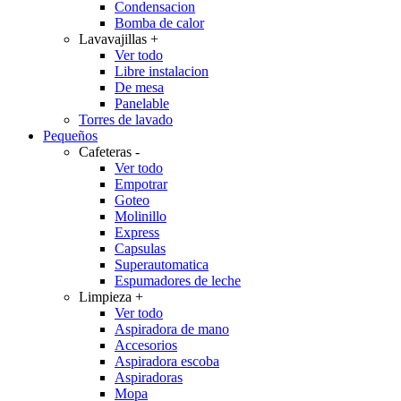
Condensacion
Bomba de calor
Lavavajillas
+
Ver todo
Libre instalacion
De mesa
Panelable
Torres de lavado
Pequeños
Cafeteras
-
Ver todo
Empotrar
Goteo
Molinillo
Express
Capsulas
Superautomatica
Espumadores de leche
Limpieza
+
Ver todo
Aspiradora de mano
Accesorios
Aspiradora escoba
Aspiradoras
Mopa