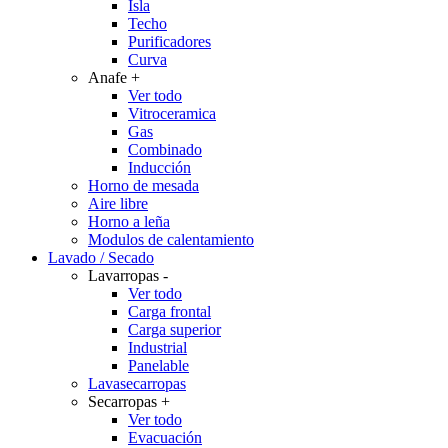
Isla
Techo
Purificadores
Curva
Anafe
+
Ver todo
Vitroceramica
Gas
Combinado
Inducción
Horno de mesada
Aire libre
Horno a leña
Modulos de calentamiento
Lavado / Secado
Lavarropas
-
Ver todo
Carga frontal
Carga superior
Industrial
Panelable
Lavasecarropas
Secarropas
+
Ver todo
Evacuación