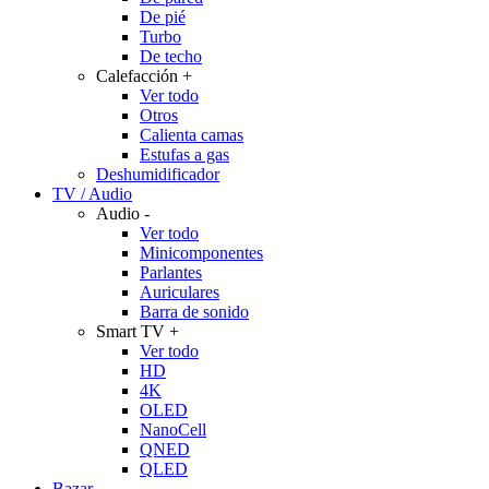
De pié
Turbo
De techo
Calefacción
+
Ver todo
Otros
Calienta camas
Estufas a gas
Deshumidificador
TV / Audio
Audio
-
Ver todo
Minicomponentes
Parlantes
Auriculares
Barra de sonido
Smart TV
+
Ver todo
HD
4K
OLED
NanoCell
QNED
QLED
Bazar