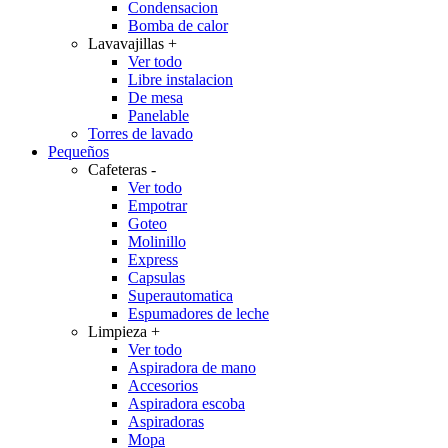
Condensacion
Bomba de calor
Lavavajillas
+
Ver todo
Libre instalacion
De mesa
Panelable
Torres de lavado
Pequeños
Cafeteras
-
Ver todo
Empotrar
Goteo
Molinillo
Express
Capsulas
Superautomatica
Espumadores de leche
Limpieza
+
Ver todo
Aspiradora de mano
Accesorios
Aspiradora escoba
Aspiradoras
Mopa