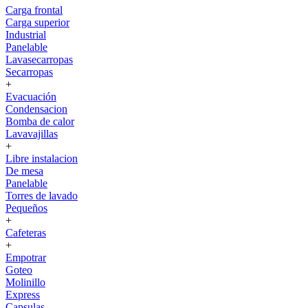
Carga frontal
Carga superior
Industrial
Panelable
Lavasecarropas
Secarropas
+
Evacuación
Condensacion
Bomba de calor
Lavavajillas
+
Libre instalacion
De mesa
Panelable
Torres de lavado
Pequeños
+
Cafeteras
+
Empotrar
Goteo
Molinillo
Express
Capsulas