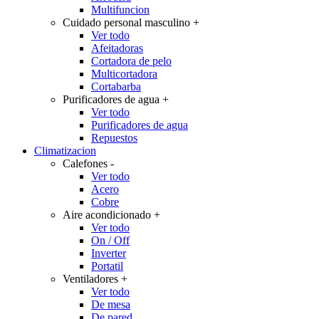
Multifuncion
Cuidado personal masculino
+
Ver todo
Afeitadoras
Cortadora de pelo
Multicortadora
Cortabarba
Purificadores de agua
+
Ver todo
Purificadores de agua
Repuestos
Climatizacion
Calefones
-
Ver todo
Acero
Cobre
Aire acondicionado
+
Ver todo
On / Off
Inverter
Portatil
Ventiladores
+
Ver todo
De mesa
De pared