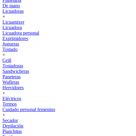
Planetaria
De mano
Licuadoras
+
Licuamixer
Licuadora
Licuadora personal
Exprimidores
Jugueras
Tostado
+
Grill
Tostadoras
Sandwicheras
Paneteras
Wafleras
Hervidores
+
Eléctricos
Termos
Cuidado personal femenino
+
Secador
Depilación
Planchitas