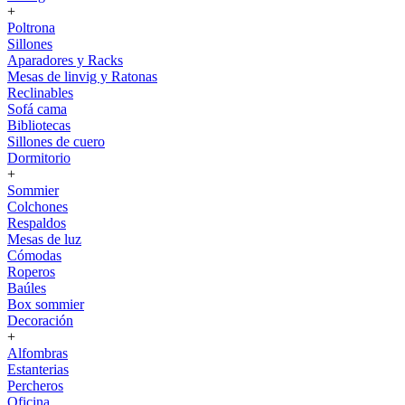
+
Poltrona
Sillones
Aparadores y Racks
Mesas de linvig y Ratonas
Reclinables
Sofá cama
Bibliotecas
Sillones de cuero
Dormitorio
+
Sommier
Colchones
Respaldos
Mesas de luz
Cómodas
Roperos
Baúles
Box sommier
Decoración
+
Alfombras
Estanterias
Percheros
Oficina