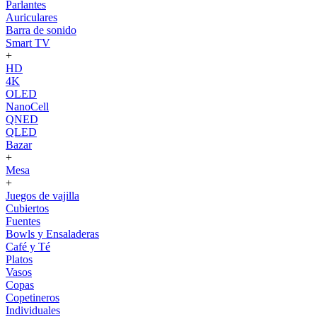
Parlantes
Auriculares
Barra de sonido
Smart TV
+
HD
4K
OLED
NanoCell
QNED
QLED
Bazar
+
Mesa
+
Juegos de vajilla
Cubiertos
Fuentes
Bowls y Ensaladeras
Café y Té
Platos
Vasos
Copas
Copetineros
Individuales