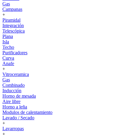
Gas
Campanas
+
Piramidal
Integración
Telescópica
Plana
Isla
Techo
Purificadores
Curva
Anafe
+
Vitroceramica
Gas
Combinado
Inducción
Horno de mesada
Aire libre
Horno a leña
Modulos de calentamiento
Lavado / Secado
+
Lavarropas
+