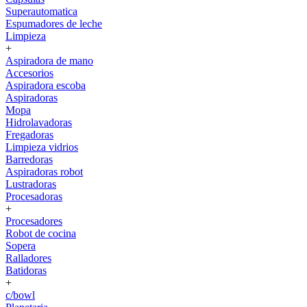
Superautomatica
Espumadores de leche
Limpieza
+
Aspiradora de mano
Accesorios
Aspiradora escoba
Aspiradoras
Mopa
Hidrolavadoras
Fregadoras
Limpieza vidrios
Barredoras
Aspiradoras robot
Lustradoras
Procesadoras
+
Procesadores
Robot de cocina
Sopera
Ralladores
Batidoras
+
c/bowl