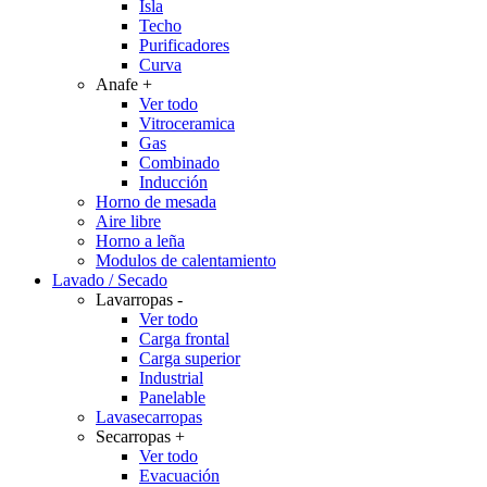
Isla
Techo
Purificadores
Curva
Anafe
+
Ver todo
Vitroceramica
Gas
Combinado
Inducción
Horno de mesada
Aire libre
Horno a leña
Modulos de calentamiento
Lavado / Secado
Lavarropas
-
Ver todo
Carga frontal
Carga superior
Industrial
Panelable
Lavasecarropas
Secarropas
+
Ver todo
Evacuación