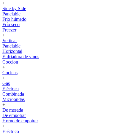
+
Side by Side
Panelable
Frio húmedo
Frío seco
Freezer
+
Vertical
Panelable
Horizontal
Enfriadora de vinos
Coccion
+
Cocinas
+
Gas
Eléctrica
Combinada
Microondas
+
De mesada
De empotrar
Horno de empotrar
+
Eléctrico