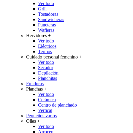
Ver todo
Grill
Tostadoras
Sandwicheras
Paneteras
Wafleras
Hervidores
+
Ver todo
Eléctricos
Termos
Cuidado personal femenino
+
Ver todo
Secador
Depilación
Planchitas
Freidoras
Planchas
+
Ver todo
Cerámica
Centro de planchado
Vertical
Pequeños varios
Ollas
+
Ver todo
Arrocera