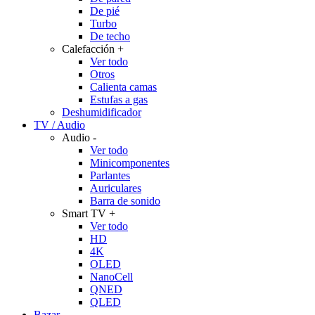
De pié
Turbo
De techo
Calefacción
+
Ver todo
Otros
Calienta camas
Estufas a gas
Deshumidificador
TV / Audio
Audio
-
Ver todo
Minicomponentes
Parlantes
Auriculares
Barra de sonido
Smart TV
+
Ver todo
HD
4K
OLED
NanoCell
QNED
QLED
Bazar