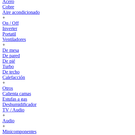
Acero
Cobre
Aire acondicionado
+
On / Off
Inverter
Portatil
Ventiladores
+
De mesa
De pared
De pié
Turbo
De techo
Calefacción
+
Otros
Calienta camas
Estufas a gas
Deshumidificador
TV / Audio
+
Audio
+
Minicomponentes