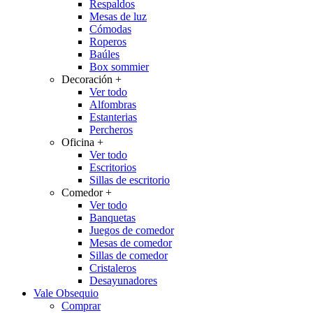
Respaldos
Mesas de luz
Cómodas
Roperos
Baúles
Box sommier
Decoración
+
Ver todo
Alfombras
Estanterias
Percheros
Oficina
+
Ver todo
Escritorios
Sillas de escritorio
Comedor
+
Ver todo
Banquetas
Juegos de comedor
Mesas de comedor
Sillas de comedor
Cristaleros
Desayunadores
Vale Obsequio
Comprar