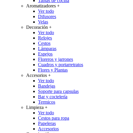
Tablas de cocina
Aromatizadores
+
Ver todo
Difusores
Velas
Decoración
+
Ver todo
Relojes
Cestos
Lámparas
Espejos
Floreros y jarrones
Cuadros y portarretratos
Flores y Plantas
Accesorios
+
Ver todo
Bandejas
Soporte para capsulas
Bar y coctelería
Termicos
Limpieza
+
Ver todo
Cestos para ropa
Papeleras
Accesorios