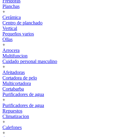
Freidoras
Planchas
+
Cerámica
Centro de planchado
Vertical
Pequeños varios
Ollas
+
Arrocera
Multifuncion
Cuidado personal masculino
+
Afeitadoras
Cortadora de pelo
Multicortadora
Cortabarba
Purificadores de agua
+
Purificadores de agua
Repuestos
Climatizacion
+
Calefones
+