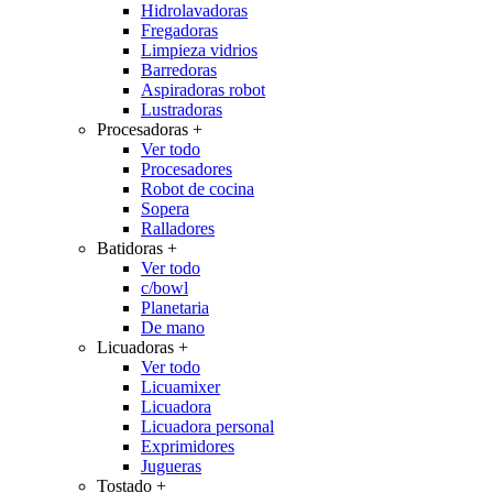
Hidrolavadoras
Fregadoras
Limpieza vidrios
Barredoras
Aspiradoras robot
Lustradoras
Procesadoras
+
Ver todo
Procesadores
Robot de cocina
Sopera
Ralladores
Batidoras
+
Ver todo
c/bowl
Planetaria
De mano
Licuadoras
+
Ver todo
Licuamixer
Licuadora
Licuadora personal
Exprimidores
Jugueras
Tostado
+