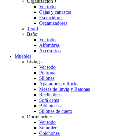
Organización
+
Ver todo
Cajas y canastos
Escurridores
Organizadores
Textil
Baño
+
Ver todo
Alfombras
Accesorios
Muebles
Living
-
Ver todo
Poltrona
Sillones
Aparadores y Racks
Mesas de linvig y Ratonas
Reclinables
Sofá cama
Bibliotecas
Sillones de cuero
Dormitorio
+
Ver todo
Sommier
Colchones