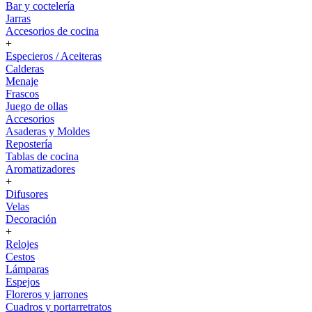
Bar y coctelería
Jarras
Accesorios de cocina
+
Especieros / Aceiteras
Calderas
Menaje
Frascos
Juego de ollas
Accesorios
Asaderas y Moldes
Repostería
Tablas de cocina
Aromatizadores
+
Difusores
Velas
Decoración
+
Relojes
Cestos
Lámparas
Espejos
Floreros y jarrones
Cuadros y portarretratos