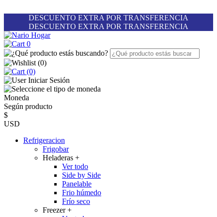
DESCUENTO EXTRA POR TRANSFERENCIA
DESCUENTO EXTRA POR TRANSFERENCIA
0
(
0
)
(0)
Iniciar Sesión
Moneda
Según producto
$
USD
Refrigeracion
Frigobar
Heladeras
+
Ver todo
Side by Side
Panelable
Frio húmedo
Frío seco
Freezer
+