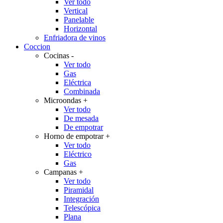
Ver todo
Vertical
Panelable
Horizontal
Enfriadora de vinos
Coccion
Cocinas
-
Ver todo
Gas
Eléctrica
Combinada
Microondas
+
Ver todo
De mesada
De empotrar
Horno de empotrar
+
Ver todo
Eléctrico
Gas
Campanas
+
Ver todo
Piramidal
Integración
Telescópica
Plana