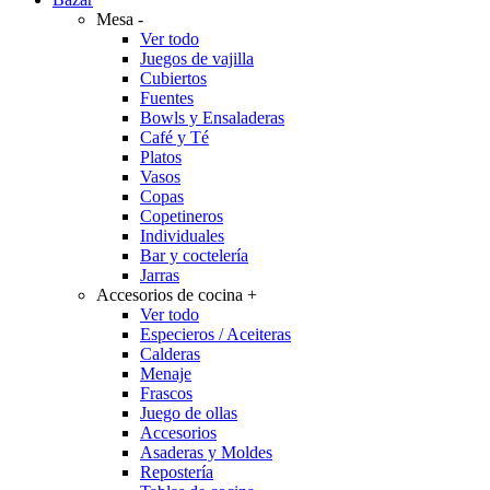
Mesa
-
Ver todo
Juegos de vajilla
Cubiertos
Fuentes
Bowls y Ensaladeras
Café y Té
Platos
Vasos
Copas
Copetineros
Individuales
Bar y coctelería
Jarras
Accesorios de cocina
+
Ver todo
Especieros / Aceiteras
Calderas
Menaje
Frascos
Juego de ollas
Accesorios
Asaderas y Moldes
Repostería