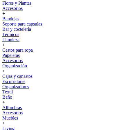
Flores y Plantas
Accesorios
+
Bandejas
Soporte para capsulas
Bar y coctelería
Termicos
Limpieza
+
Cestos para ropa
Papeleras
Accesorios
Organización
+
Cajas y canastos
Escurridores
Organizadores
Textil
Baño
+
Alfombras
Accesorios
Muebles
+
Living