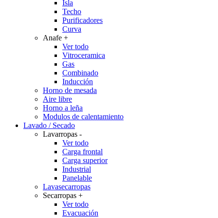
Isla
Techo
Purificadores
Curva
Anafe
+
Ver todo
Vitroceramica
Gas
Combinado
Inducción
Horno de mesada
Aire libre
Horno a leña
Modulos de calentamiento
Lavado / Secado
Lavarropas
-
Ver todo
Carga frontal
Carga superior
Industrial
Panelable
Lavasecarropas
Secarropas
+
Ver todo
Evacuación