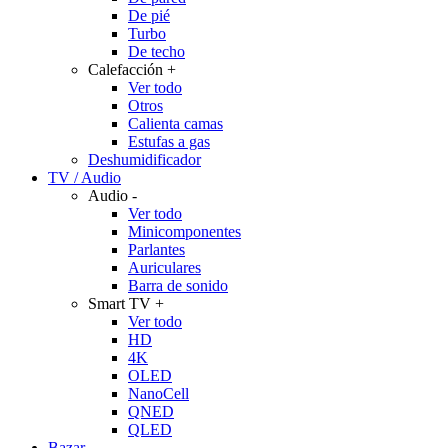
De pié
Turbo
De techo
Calefacción
+
Ver todo
Otros
Calienta camas
Estufas a gas
Deshumidificador
TV / Audio
Audio
-
Ver todo
Minicomponentes
Parlantes
Auriculares
Barra de sonido
Smart TV
+
Ver todo
HD
4K
OLED
NanoCell
QNED
QLED
Bazar