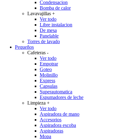
Condensacion
Bomba de calor
Lavavajillas
+
Ver todo
Libre instalacion
De mesa
Panelable
Torres de lavado
Pequeños
Cafeteras
-
Ver todo
Empotrar
Goteo
Molinillo
Express
Capsulas
Superautomatica
Espumadores de leche
Limpieza
+
Ver todo
Aspiradora de mano
Accesorios
Aspiradora escoba
Aspiradoras
Mopa