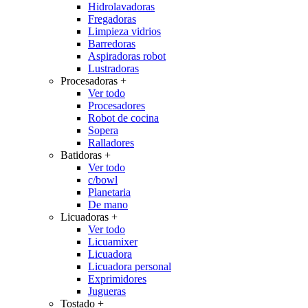
Hidrolavadoras
Fregadoras
Limpieza vidrios
Barredoras
Aspiradoras robot
Lustradoras
Procesadoras
+
Ver todo
Procesadores
Robot de cocina
Sopera
Ralladores
Batidoras
+
Ver todo
c/bowl
Planetaria
De mano
Licuadoras
+
Ver todo
Licuamixer
Licuadora
Licuadora personal
Exprimidores
Jugueras
Tostado
+