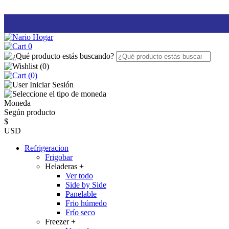
0
(
0
)
(0)
Iniciar Sesión
Moneda
Según producto
$
USD
Refrigeracion
Frigobar
Heladeras
+
Ver todo
Side by Side
Panelable
Frio húmedo
Frío seco
Freezer
+