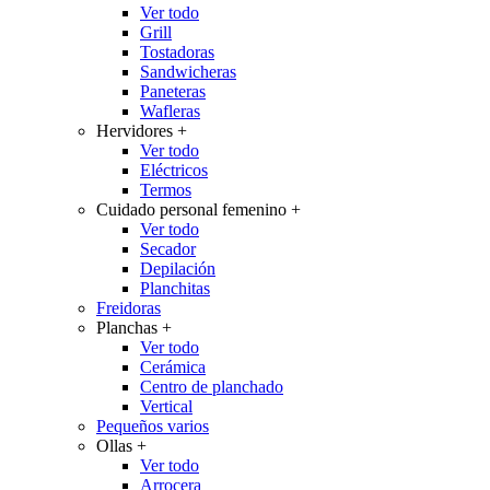
Ver todo
Grill
Tostadoras
Sandwicheras
Paneteras
Wafleras
Hervidores
+
Ver todo
Eléctricos
Termos
Cuidado personal femenino
+
Ver todo
Secador
Depilación
Planchitas
Freidoras
Planchas
+
Ver todo
Cerámica
Centro de planchado
Vertical
Pequeños varios
Ollas
+
Ver todo
Arrocera