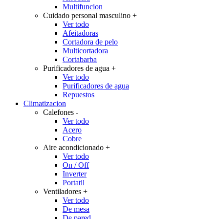
Multifuncion
Cuidado personal masculino
+
Ver todo
Afeitadoras
Cortadora de pelo
Multicortadora
Cortabarba
Purificadores de agua
+
Ver todo
Purificadores de agua
Repuestos
Climatizacion
Calefones
-
Ver todo
Acero
Cobre
Aire acondicionado
+
Ver todo
On / Off
Inverter
Portatil
Ventiladores
+
Ver todo
De mesa
De pared