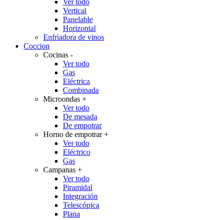
Ver todo
Vertical
Panelable
Horizontal
Enfriadora de vinos
Coccion
Cocinas
-
Ver todo
Gas
Eléctrica
Combinada
Microondas
+
Ver todo
De mesada
De empotrar
Horno de empotrar
+
Ver todo
Eléctrico
Gas
Campanas
+
Ver todo
Piramidal
Integración
Telescópica
Plana