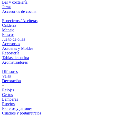
Bar y coctelería
Jarras
Accesorios de cocina
+
Especieros / Aceiteras
Calderas
Menaje
Frascos
Juego de ollas
Accesorios
Asaderas y Moldes
Repostería
Tablas de cocina
Aromatizadores
+
Difusores
Velas
Decoración
+
Relojes
Cestos
Lámparas
Espejos
Floreros y jarrones
Cuadros y portarretratos