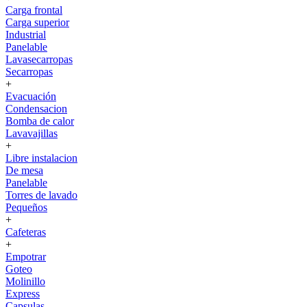
Carga frontal
Carga superior
Industrial
Panelable
Lavasecarropas
Secarropas
+
Evacuación
Condensacion
Bomba de calor
Lavavajillas
+
Libre instalacion
De mesa
Panelable
Torres de lavado
Pequeños
+
Cafeteras
+
Empotrar
Goteo
Molinillo
Express
Capsulas