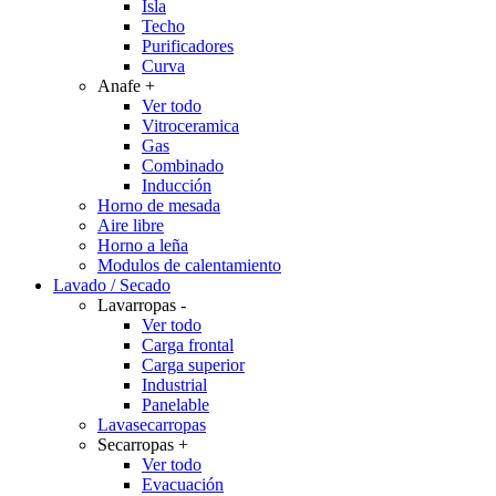
Isla
Techo
Purificadores
Curva
Anafe
+
Ver todo
Vitroceramica
Gas
Combinado
Inducción
Horno de mesada
Aire libre
Horno a leña
Modulos de calentamiento
Lavado / Secado
Lavarropas
-
Ver todo
Carga frontal
Carga superior
Industrial
Panelable
Lavasecarropas
Secarropas
+
Ver todo
Evacuación