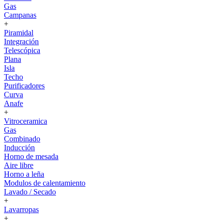
Gas
Campanas
+
Piramidal
Integración
Telescópica
Plana
Isla
Techo
Purificadores
Curva
Anafe
+
Vitroceramica
Gas
Combinado
Inducción
Horno de mesada
Aire libre
Horno a leña
Modulos de calentamiento
Lavado / Secado
+
Lavarropas
+