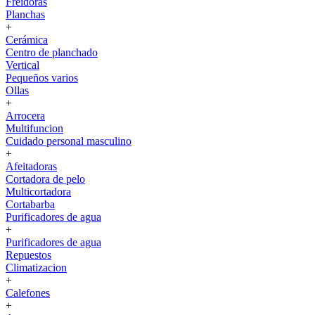
Freidoras
Planchas
+
Cerámica
Centro de planchado
Vertical
Pequeños varios
Ollas
+
Arrocera
Multifuncion
Cuidado personal masculino
+
Afeitadoras
Cortadora de pelo
Multicortadora
Cortabarba
Purificadores de agua
+
Purificadores de agua
Repuestos
Climatizacion
+
Calefones
+