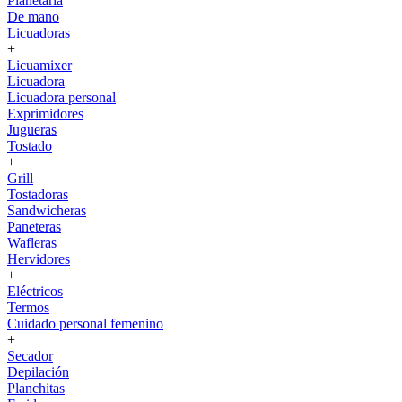
Planetaria
De mano
Licuadoras
+
Licuamixer
Licuadora
Licuadora personal
Exprimidores
Jugueras
Tostado
+
Grill
Tostadoras
Sandwicheras
Paneteras
Wafleras
Hervidores
+
Eléctricos
Termos
Cuidado personal femenino
+
Secador
Depilación
Planchitas