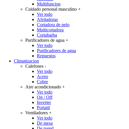
Multifuncion
Cuidado personal masculino
+
Ver todo
Afeitadoras
Cortadora de pelo
Multicortadora
Cortabarba
Purificadores de agua
+
Ver todo
Purificadores de agua
Repuestos
Climatizacion
Calefones
-
Ver todo
Acero
Cobre
Aire acondicionado
+
Ver todo
On / Off
Inverter
Portatil
Ventiladores
+
Ver todo
De mesa
De pared