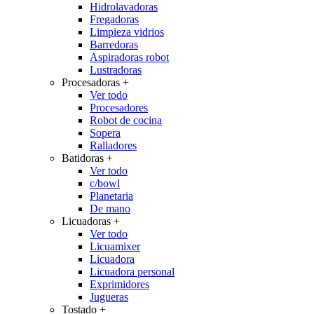
Hidrolavadoras
Fregadoras
Limpieza vidrios
Barredoras
Aspiradoras robot
Lustradoras
Procesadoras
+
Ver todo
Procesadores
Robot de cocina
Sopera
Ralladores
Batidoras
+
Ver todo
c/bowl
Planetaria
De mano
Licuadoras
+
Ver todo
Licuamixer
Licuadora
Licuadora personal
Exprimidores
Jugueras
Tostado
+