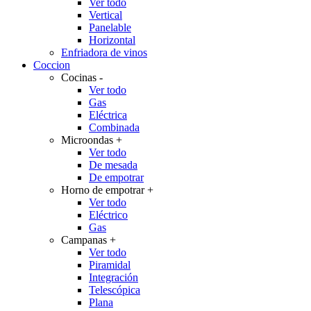
Ver todo
Vertical
Panelable
Horizontal
Enfriadora de vinos
Coccion
Cocinas
-
Ver todo
Gas
Eléctrica
Combinada
Microondas
+
Ver todo
De mesada
De empotrar
Horno de empotrar
+
Ver todo
Eléctrico
Gas
Campanas
+
Ver todo
Piramidal
Integración
Telescópica
Plana