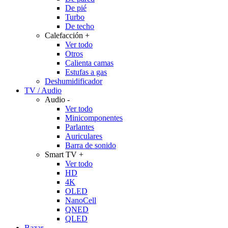
De pié
Turbo
De techo
Calefacción
+
Ver todo
Otros
Calienta camas
Estufas a gas
Deshumidificador
TV / Audio
Audio
-
Ver todo
Minicomponentes
Parlantes
Auriculares
Barra de sonido
Smart TV
+
Ver todo
HD
4K
OLED
NanoCell
QNED
QLED
Bazar