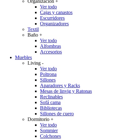
Organización
+
Ver todo
Cajas y canastos
Escurridores
Organizadores
Textil
Baño
+
Ver todo
Alfombras
Accesorios
Muebles
Living
-
Ver todo
Poltrona
Sillones
Aparadores y Racks
Mesas de linvig y Ratonas
Reclinables
Sofá cama
Bibliotecas
Sillones de cuero
Dormitorio
+
Ver todo
Sommier
Colchones