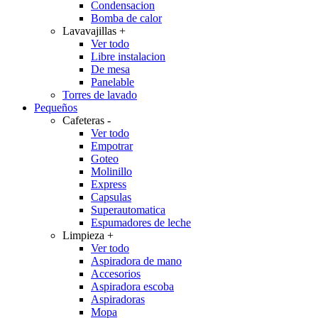
Condensacion
Bomba de calor
Lavavajillas
+
Ver todo
Libre instalacion
De mesa
Panelable
Torres de lavado
Pequeños
Cafeteras
-
Ver todo
Empotrar
Goteo
Molinillo
Express
Capsulas
Superautomatica
Espumadores de leche
Limpieza
+
Ver todo
Aspiradora de mano
Accesorios
Aspiradora escoba
Aspiradoras
Mopa