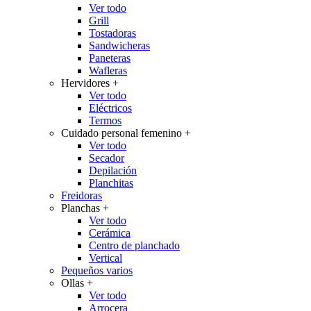
Ver todo
Grill
Tostadoras
Sandwicheras
Paneteras
Wafleras
Hervidores
+
Ver todo
Eléctricos
Termos
Cuidado personal femenino
+
Ver todo
Secador
Depilación
Planchitas
Freidoras
Planchas
+
Ver todo
Cerámica
Centro de planchado
Vertical
Pequeños varios
Ollas
+
Ver todo
Arrocera