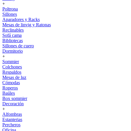
+
Poltrona
Sillones
Aparadores y Racks
Mesas de linvig y Ratonas
Reclinables
Sofá cama
Bibliotecas
Sillones de cuero
Dormitorio
+
Sommier
Colchones
Respaldos
Mesas de luz
Cómodas
Roperos
Baúles
Box sommier
Decoración
+
Alfombras
Estanterias
Percheros
Oficina