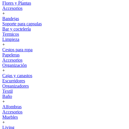
Flores y Plantas
Accesorios
+
Bandejas
Soporte para capsulas
Bar y coctelería
Termicos
Limpieza
+
Cestos para ropa
Papeleras
Accesorios
Organización
+
Cajas y canastos
Escurridores
Organizadores
Textil
Baño
+
Alfombras
Accesorios
Muebles
+
Living