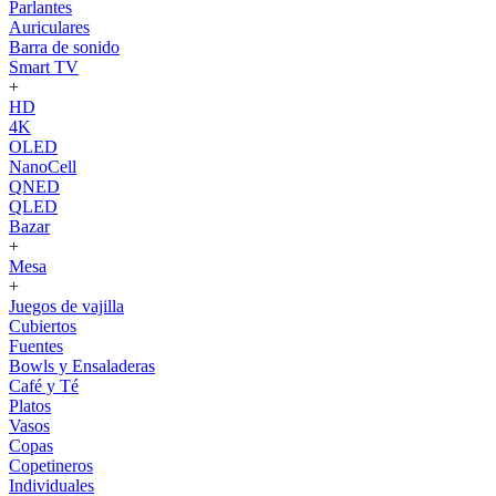
Parlantes
Auriculares
Barra de sonido
Smart TV
+
HD
4K
OLED
NanoCell
QNED
QLED
Bazar
+
Mesa
+
Juegos de vajilla
Cubiertos
Fuentes
Bowls y Ensaladeras
Café y Té
Platos
Vasos
Copas
Copetineros
Individuales