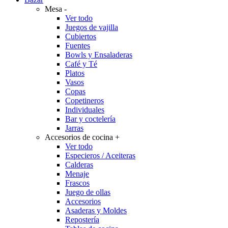
Mesa
-
Ver todo
Juegos de vajilla
Cubiertos
Fuentes
Bowls y Ensaladeras
Café y Té
Platos
Vasos
Copas
Copetineros
Individuales
Bar y coctelería
Jarras
Accesorios de cocina
+
Ver todo
Especieros / Aceiteras
Calderas
Menaje
Frascos
Juego de ollas
Accesorios
Asaderas y Moldes
Repostería