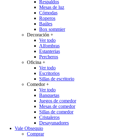
Respaldos
Mesas de luz
Cómodas
Roperos
Baúles
Box sommier
Decoración
+
Ver todo
Alfombras
Estanterias
Percheros
Oficina
+
Ver todo
Escritorios
Sillas de escritorio
Comedor
+
Ver todo
Banquetas
Juegos de comedor
Mesas de comedor
Sillas de comedor
Cristaleros
Desayunadores
Vale Obsequio
Comprar