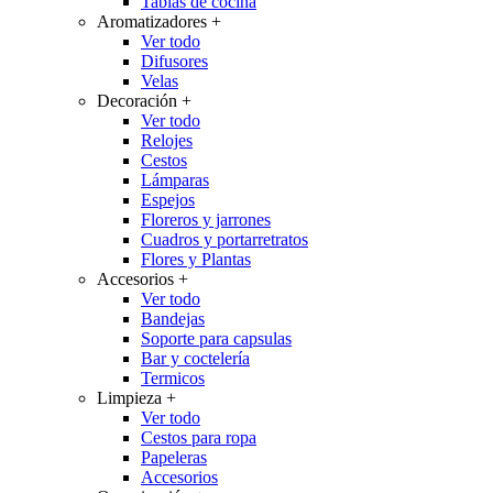
Tablas de cocina
Aromatizadores
+
Ver todo
Difusores
Velas
Decoración
+
Ver todo
Relojes
Cestos
Lámparas
Espejos
Floreros y jarrones
Cuadros y portarretratos
Flores y Plantas
Accesorios
+
Ver todo
Bandejas
Soporte para capsulas
Bar y coctelería
Termicos
Limpieza
+
Ver todo
Cestos para ropa
Papeleras
Accesorios