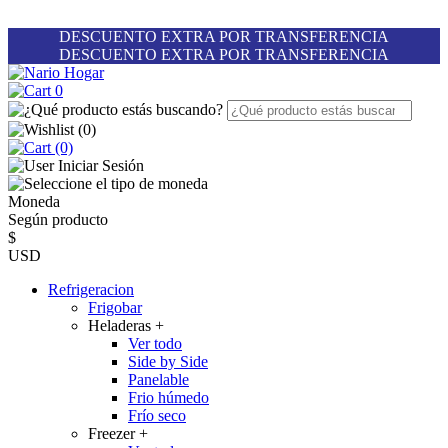
DESCUENTO EXTRA POR TRANSFERENCIA
DESCUENTO EXTRA POR TRANSFERENCIA
0
(
0
)
(0)
Iniciar Sesión
Moneda
Según producto
$
USD
Refrigeracion
Frigobar
Heladeras
+
Ver todo
Side by Side
Panelable
Frio húmedo
Frío seco
Freezer
+