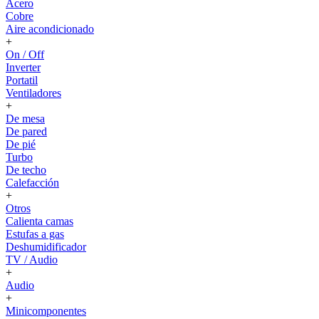
Acero
Cobre
Aire acondicionado
+
On / Off
Inverter
Portatil
Ventiladores
+
De mesa
De pared
De pié
Turbo
De techo
Calefacción
+
Otros
Calienta camas
Estufas a gas
Deshumidificador
TV / Audio
+
Audio
+
Minicomponentes