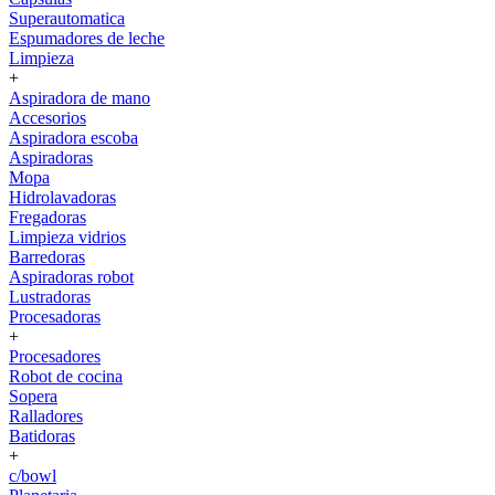
Superautomatica
Espumadores de leche
Limpieza
+
Aspiradora de mano
Accesorios
Aspiradora escoba
Aspiradoras
Mopa
Hidrolavadoras
Fregadoras
Limpieza vidrios
Barredoras
Aspiradoras robot
Lustradoras
Procesadoras
+
Procesadores
Robot de cocina
Sopera
Ralladores
Batidoras
+
c/bowl