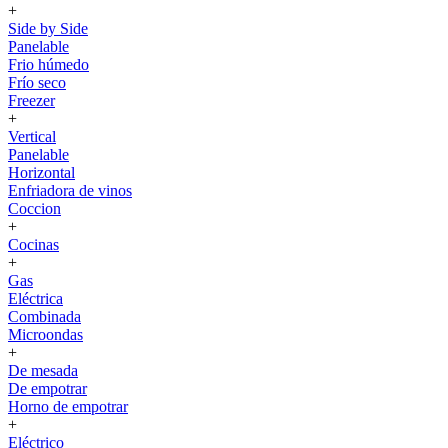
+
Side by Side
Panelable
Frio húmedo
Frío seco
Freezer
+
Vertical
Panelable
Horizontal
Enfriadora de vinos
Coccion
+
Cocinas
+
Gas
Eléctrica
Combinada
Microondas
+
De mesada
De empotrar
Horno de empotrar
+
Eléctrico