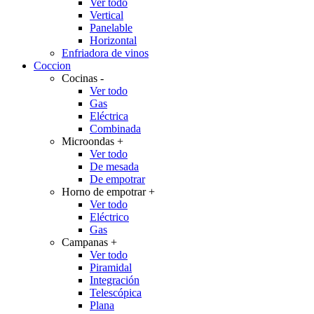
Ver todo
Vertical
Panelable
Horizontal
Enfriadora de vinos
Coccion
Cocinas
-
Ver todo
Gas
Eléctrica
Combinada
Microondas
+
Ver todo
De mesada
De empotrar
Horno de empotrar
+
Ver todo
Eléctrico
Gas
Campanas
+
Ver todo
Piramidal
Integración
Telescópica
Plana