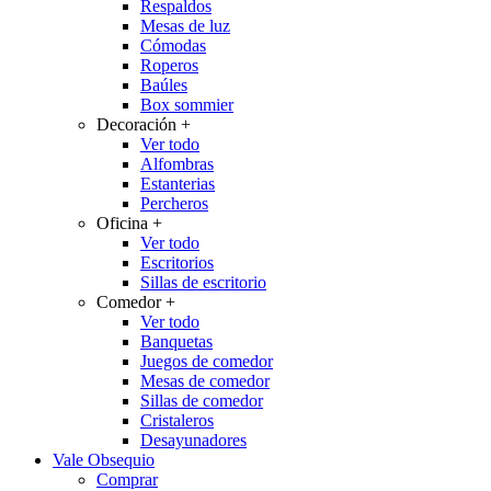
Respaldos
Mesas de luz
Cómodas
Roperos
Baúles
Box sommier
Decoración
+
Ver todo
Alfombras
Estanterias
Percheros
Oficina
+
Ver todo
Escritorios
Sillas de escritorio
Comedor
+
Ver todo
Banquetas
Juegos de comedor
Mesas de comedor
Sillas de comedor
Cristaleros
Desayunadores
Vale Obsequio
Comprar