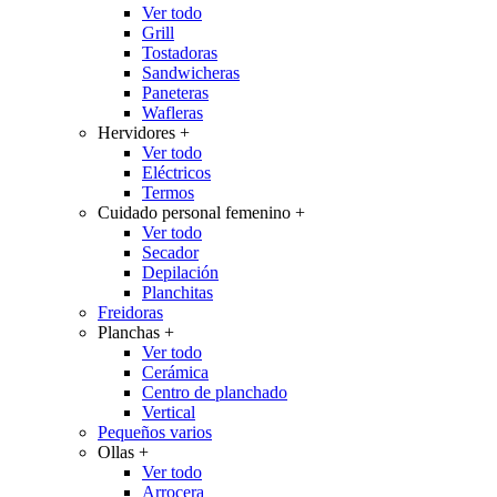
Ver todo
Grill
Tostadoras
Sandwicheras
Paneteras
Wafleras
Hervidores
+
Ver todo
Eléctricos
Termos
Cuidado personal femenino
+
Ver todo
Secador
Depilación
Planchitas
Freidoras
Planchas
+
Ver todo
Cerámica
Centro de planchado
Vertical
Pequeños varios
Ollas
+
Ver todo
Arrocera