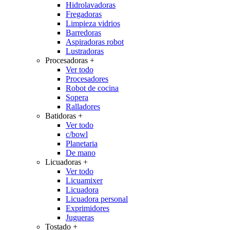
Hidrolavadoras
Fregadoras
Limpieza vidrios
Barredoras
Aspiradoras robot
Lustradoras
Procesadoras
+
Ver todo
Procesadores
Robot de cocina
Sopera
Ralladores
Batidoras
+
Ver todo
c/bowl
Planetaria
De mano
Licuadoras
+
Ver todo
Licuamixer
Licuadora
Licuadora personal
Exprimidores
Jugueras
Tostado
+