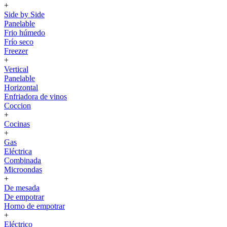
+
Side by Side
Panelable
Frio húmedo
Frío seco
Freezer
+
Vertical
Panelable
Horizontal
Enfriadora de vinos
Coccion
+
Cocinas
+
Gas
Eléctrica
Combinada
Microondas
+
De mesada
De empotrar
Horno de empotrar
+
Eléctrico