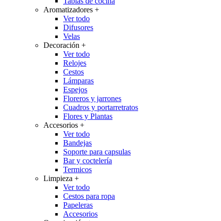
Tablas de cocina
Aromatizadores
+
Ver todo
Difusores
Velas
Decoración
+
Ver todo
Relojes
Cestos
Lámparas
Espejos
Floreros y jarrones
Cuadros y portarretratos
Flores y Plantas
Accesorios
+
Ver todo
Bandejas
Soporte para capsulas
Bar y coctelería
Termicos
Limpieza
+
Ver todo
Cestos para ropa
Papeleras
Accesorios