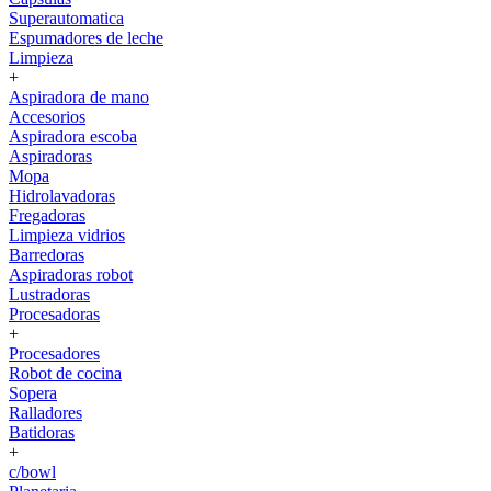
Superautomatica
Espumadores de leche
Limpieza
+
Aspiradora de mano
Accesorios
Aspiradora escoba
Aspiradoras
Mopa
Hidrolavadoras
Fregadoras
Limpieza vidrios
Barredoras
Aspiradoras robot
Lustradoras
Procesadoras
+
Procesadores
Robot de cocina
Sopera
Ralladores
Batidoras
+
c/bowl