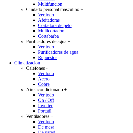
Multifuncion
Cuidado personal masculino
+
Ver todo
Afeitadoras
Cortadora de pelo
Multicortadora
Cortabarba
Purificadores de agua
+
Ver todo
Purificadores de agua
Repuestos
Climatizacion
Calefones
-
Ver todo
Acero
Cobre
Aire acondicionado
+
Ver todo
On / Off
Inverter
Portatil
Ventiladores
+
Ver todo
De mesa
De pared