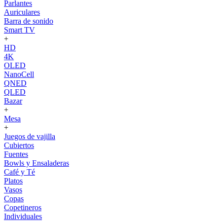
Parlantes
Auriculares
Barra de sonido
Smart TV
+
HD
4K
OLED
NanoCell
QNED
QLED
Bazar
+
Mesa
+
Juegos de vajilla
Cubiertos
Fuentes
Bowls y Ensaladeras
Café y Té
Platos
Vasos
Copas
Copetineros
Individuales