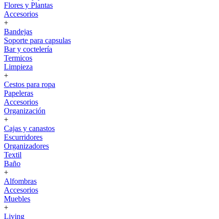
Flores y Plantas
Accesorios
+
Bandejas
Soporte para capsulas
Bar y coctelería
Termicos
Limpieza
+
Cestos para ropa
Papeleras
Accesorios
Organización
+
Cajas y canastos
Escurridores
Organizadores
Textil
Baño
+
Alfombras
Accesorios
Muebles
+
Living