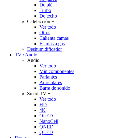
De pié
Turbo
De techo
Calefacción
+
Ver todo
Otros
Calienta camas
Estufas a gas
Deshumidificador
TV / Audio
Audio
-
Ver todo
Minicomponentes
Parlantes
Auriculares
Barra de sonido
Smart TV
+
Ver todo
HD
4K
OLED
NanoCell
QNED
QLED
Bazar