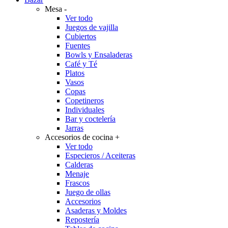
Mesa
-
Ver todo
Juegos de vajilla
Cubiertos
Fuentes
Bowls y Ensaladeras
Café y Té
Platos
Vasos
Copas
Copetineros
Individuales
Bar y coctelería
Jarras
Accesorios de cocina
+
Ver todo
Especieros / Aceiteras
Calderas
Menaje
Frascos
Juego de ollas
Accesorios
Asaderas y Moldes
Repostería