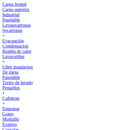
Carga frontal
Carga superior
Industrial
Panelable
Lavasecarropas
Secarropas
+
Evacuación
Condensacion
Bomba de calor
Lavavajillas
+
Libre instalacion
De mesa
Panelable
Torres de lavado
Pequeños
+
Cafeteras
+
Empotrar
Goteo
Molinillo
Express
Capsulas