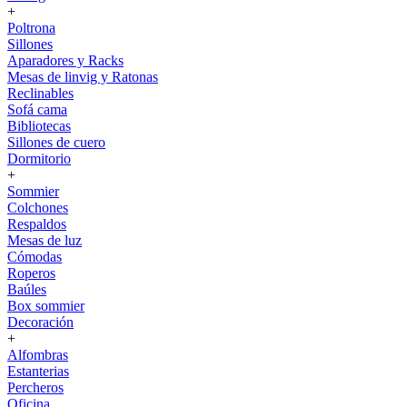
+
Poltrona
Sillones
Aparadores y Racks
Mesas de linvig y Ratonas
Reclinables
Sofá cama
Bibliotecas
Sillones de cuero
Dormitorio
+
Sommier
Colchones
Respaldos
Mesas de luz
Cómodas
Roperos
Baúles
Box sommier
Decoración
+
Alfombras
Estanterias
Percheros
Oficina