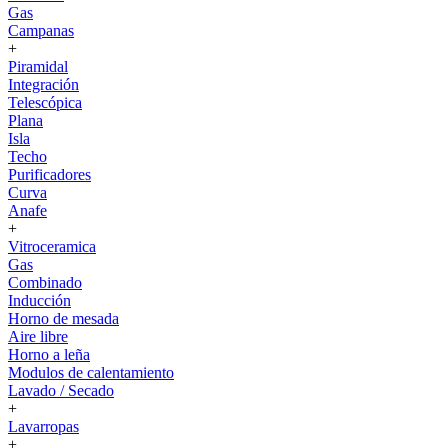
Gas
Campanas
+
Piramidal
Integración
Telescópica
Plana
Isla
Techo
Purificadores
Curva
Anafe
+
Vitroceramica
Gas
Combinado
Inducción
Horno de mesada
Aire libre
Horno a leña
Modulos de calentamiento
Lavado / Secado
+
Lavarropas
+