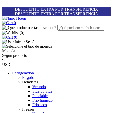
DESCUENTO EXTRA POR TRANSFERENCIA
DESCUENTO EXTRA POR TRANSFERENCIA
0
(
0
)
(0)
Iniciar Sesión
Moneda
Según producto
$
USD
Refrigeracion
Frigobar
Heladeras
+
Ver todo
Side by Side
Panelable
Frio húmedo
Frío seco
Freezer
+