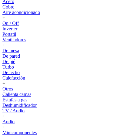
Acero
Cobre
Aire acondicionado
+
On / Off
Inverter
Portatil
Ventiladores
+
De mesa
De pared
De pié
Turbo
De techo
Calefacción
+
Otros
Calienta camas
Estufas a gas
Deshumidificador
TV / Audio
+
Audio
+
Minicomponentes