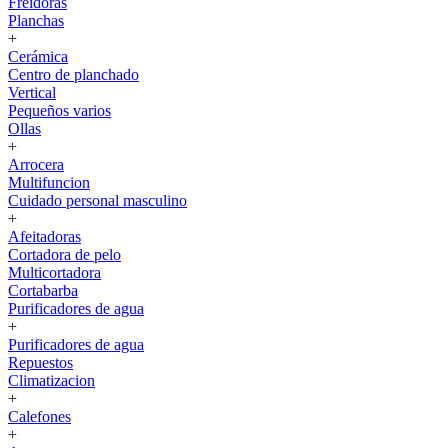
Freidoras
Planchas
+
Cerámica
Centro de planchado
Vertical
Pequeños varios
Ollas
+
Arrocera
Multifuncion
Cuidado personal masculino
+
Afeitadoras
Cortadora de pelo
Multicortadora
Cortabarba
Purificadores de agua
+
Purificadores de agua
Repuestos
Climatizacion
+
Calefones
+