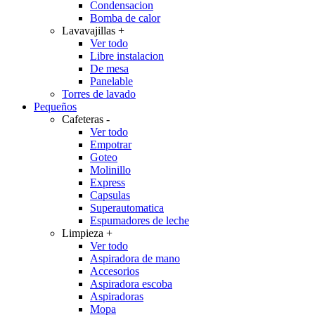
Condensacion
Bomba de calor
Lavavajillas
+
Ver todo
Libre instalacion
De mesa
Panelable
Torres de lavado
Pequeños
Cafeteras
-
Ver todo
Empotrar
Goteo
Molinillo
Express
Capsulas
Superautomatica
Espumadores de leche
Limpieza
+
Ver todo
Aspiradora de mano
Accesorios
Aspiradora escoba
Aspiradoras
Mopa