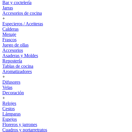
Bar y coctelería
Jarras
Accesorios de cocina
+
Especieros / Aceiteras
Calderas
Menaje
Frascos
Juego de ollas
Accesorios
Asaderas y Moldes
Repostería
Tablas de cocina
Aromatizadores
+
Difusores
Velas
Decoración
+
Relojes
Cestos
Lámparas
Espejos
Floreros y jarrones
Cuadros y portarretratos