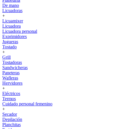
Planetaria
De mano
Licuadoras
+
Licuamixer
Licuadora
Licuadora personal
Exprimidores
Jugueras
Tostado
+
Grill
Tostadoras
Sandwicheras
Paneteras
Wafleras
Hervidores
+
Eléctricos
Termos
Cuidado personal femenino
+
Secador
Depilación
Planchitas