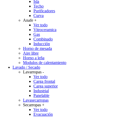
Isla
Techo
Purificadores
Curva
Anafe
+
Ver todo
Vitroceramica
Gas
Combinado
Inducción
Horno de mesada
Aire libre
Horno a leña
Modulos de calentamiento
Lavado / Secado
Lavarropas
-
Ver todo
Carga frontal
Carga superior
Industrial
Panelable
Lavasecarropas
Secarropas
+
Ver todo
Evacuación