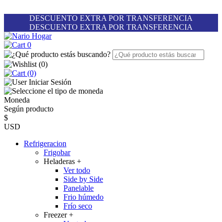
DESCUENTO EXTRA POR TRANSFERENCIA
DESCUENTO EXTRA POR TRANSFERENCIA
0
(
0
)
(0)
Iniciar Sesión
Moneda
Según producto
$
USD
Refrigeracion
Frigobar
Heladeras
+
Ver todo
Side by Side
Panelable
Frio húmedo
Frío seco
Freezer
+