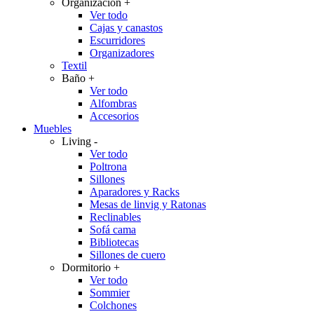
Organización
+
Ver todo
Cajas y canastos
Escurridores
Organizadores
Textil
Baño
+
Ver todo
Alfombras
Accesorios
Muebles
Living
-
Ver todo
Poltrona
Sillones
Aparadores y Racks
Mesas de linvig y Ratonas
Reclinables
Sofá cama
Bibliotecas
Sillones de cuero
Dormitorio
+
Ver todo
Sommier
Colchones