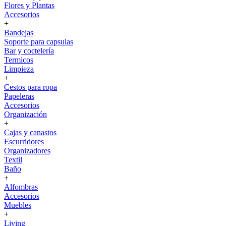
Flores y Plantas
Accesorios
+
Bandejas
Soporte para capsulas
Bar y coctelería
Termicos
Limpieza
+
Cestos para ropa
Papeleras
Accesorios
Organización
+
Cajas y canastos
Escurridores
Organizadores
Textil
Baño
+
Alfombras
Accesorios
Muebles
+
Living