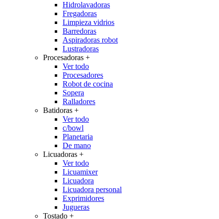
Hidrolavadoras
Fregadoras
Limpieza vidrios
Barredoras
Aspiradoras robot
Lustradoras
Procesadoras
+
Ver todo
Procesadores
Robot de cocina
Sopera
Ralladores
Batidoras
+
Ver todo
c/bowl
Planetaria
De mano
Licuadoras
+
Ver todo
Licuamixer
Licuadora
Licuadora personal
Exprimidores
Jugueras
Tostado
+