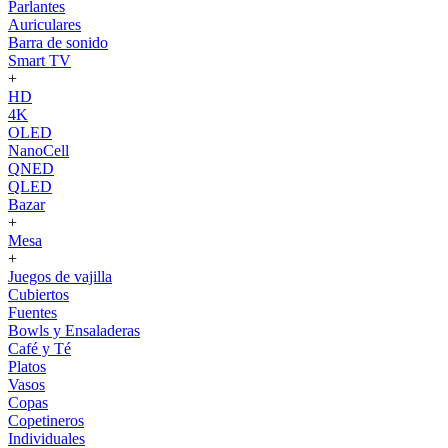
Parlantes
Auriculares
Barra de sonido
Smart TV
+
HD
4K
OLED
NanoCell
QNED
QLED
Bazar
+
Mesa
+
Juegos de vajilla
Cubiertos
Fuentes
Bowls y Ensaladeras
Café y Té
Platos
Vasos
Copas
Copetineros
Individuales