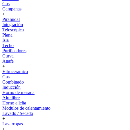
Gas
Campanas
+
Piramidal
Integración
Telescópica
Plana
Isla
Techo
Purificadores
Curva
Anafe
+
Vitroceramica
Gas
Combinado
Inducción
Horno de mesada
Aire libre
Horno a leña
Modulos de calentamiento
Lavado / Secado
+
Lavarropas
+