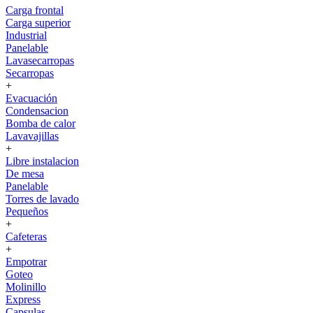
Carga frontal
Carga superior
Industrial
Panelable
Lavasecarropas
Secarropas
+
Evacuación
Condensacion
Bomba de calor
Lavavajillas
+
Libre instalacion
De mesa
Panelable
Torres de lavado
Pequeños
+
Cafeteras
+
Empotrar
Goteo
Molinillo
Express
Capsulas