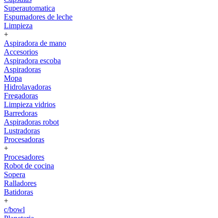
Superautomatica
Espumadores de leche
Limpieza
+
Aspiradora de mano
Accesorios
Aspiradora escoba
Aspiradoras
Mopa
Hidrolavadoras
Fregadoras
Limpieza vidrios
Barredoras
Aspiradoras robot
Lustradoras
Procesadoras
+
Procesadores
Robot de cocina
Sopera
Ralladores
Batidoras
+
c/bowl