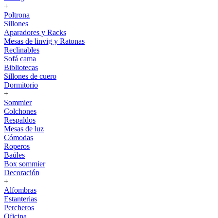
+
Poltrona
Sillones
Aparadores y Racks
Mesas de linvig y Ratonas
Reclinables
Sofá cama
Bibliotecas
Sillones de cuero
Dormitorio
+
Sommier
Colchones
Respaldos
Mesas de luz
Cómodas
Roperos
Baúles
Box sommier
Decoración
+
Alfombras
Estanterias
Percheros
Oficina