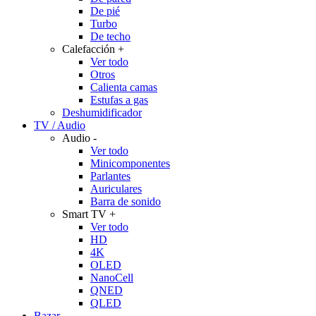
De pié
Turbo
De techo
Calefacción
+
Ver todo
Otros
Calienta camas
Estufas a gas
Deshumidificador
TV / Audio
Audio
-
Ver todo
Minicomponentes
Parlantes
Auriculares
Barra de sonido
Smart TV
+
Ver todo
HD
4K
OLED
NanoCell
QNED
QLED
Bazar