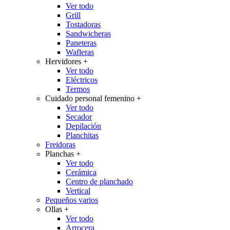
Ver todo
Grill
Tostadoras
Sandwicheras
Paneteras
Wafleras
Hervidores
+
Ver todo
Eléctricos
Termos
Cuidado personal femenino
+
Ver todo
Secador
Depilación
Planchitas
Freidoras
Planchas
+
Ver todo
Cerámica
Centro de planchado
Vertical
Pequeños varios
Ollas
+
Ver todo
Arrocera