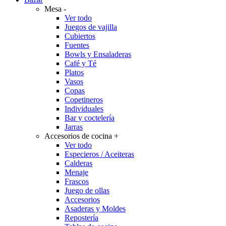
Mesa
-
Ver todo
Juegos de vajilla
Cubiertos
Fuentes
Bowls y Ensaladeras
Café y Té
Platos
Vasos
Copas
Copetineros
Individuales
Bar y coctelería
Jarras
Accesorios de cocina
+
Ver todo
Especieros / Aceiteras
Calderas
Menaje
Frascos
Juego de ollas
Accesorios
Asaderas y Moldes
Repostería