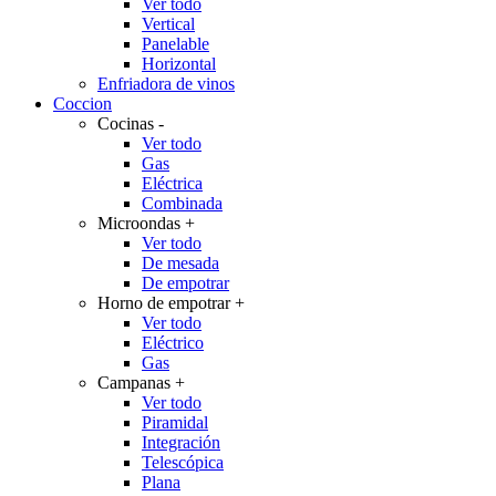
Ver todo
Vertical
Panelable
Horizontal
Enfriadora de vinos
Coccion
Cocinas
-
Ver todo
Gas
Eléctrica
Combinada
Microondas
+
Ver todo
De mesada
De empotrar
Horno de empotrar
+
Ver todo
Eléctrico
Gas
Campanas
+
Ver todo
Piramidal
Integración
Telescópica
Plana