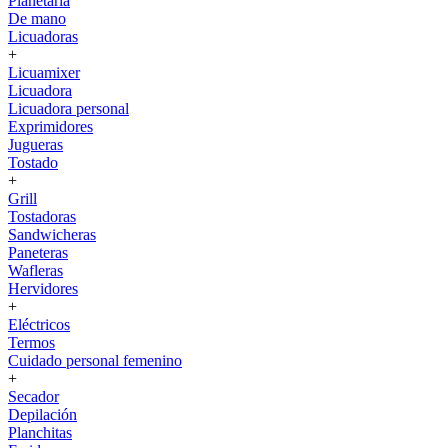
Planetaria
De mano
Licuadoras
+
Licuamixer
Licuadora
Licuadora personal
Exprimidores
Jugueras
Tostado
+
Grill
Tostadoras
Sandwicheras
Paneteras
Wafleras
Hervidores
+
Eléctricos
Termos
Cuidado personal femenino
+
Secador
Depilación
Planchitas