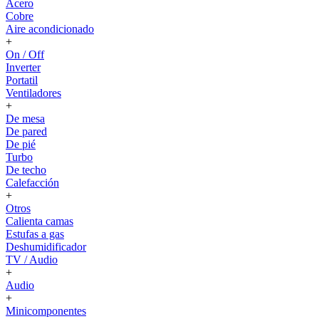
Acero
Cobre
Aire acondicionado
+
On / Off
Inverter
Portatil
Ventiladores
+
De mesa
De pared
De pié
Turbo
De techo
Calefacción
+
Otros
Calienta camas
Estufas a gas
Deshumidificador
TV / Audio
+
Audio
+
Minicomponentes