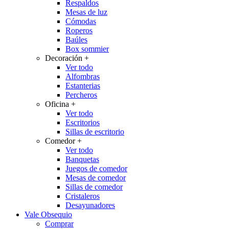
Respaldos
Mesas de luz
Cómodas
Roperos
Baúles
Box sommier
Decoración
+
Ver todo
Alfombras
Estanterias
Percheros
Oficina
+
Ver todo
Escritorios
Sillas de escritorio
Comedor
+
Ver todo
Banquetas
Juegos de comedor
Mesas de comedor
Sillas de comedor
Cristaleros
Desayunadores
Vale Obsequio
Comprar