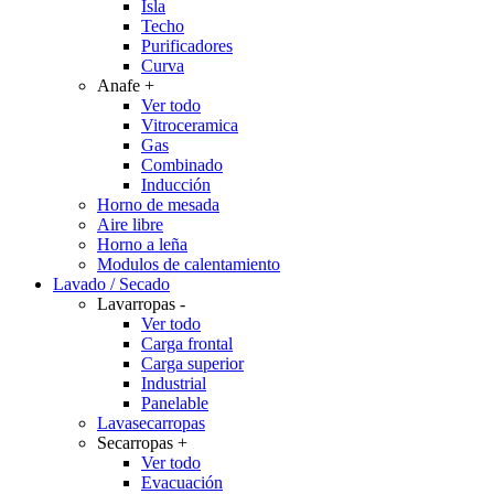
Isla
Techo
Purificadores
Curva
Anafe
+
Ver todo
Vitroceramica
Gas
Combinado
Inducción
Horno de mesada
Aire libre
Horno a leña
Modulos de calentamiento
Lavado / Secado
Lavarropas
-
Ver todo
Carga frontal
Carga superior
Industrial
Panelable
Lavasecarropas
Secarropas
+
Ver todo
Evacuación