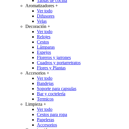
Tablas de cocina
Aromatizadores
+
Ver todo
Difusores
Velas
Decoración
+
Ver todo
Relojes
Cestos
Lámparas
Espejos
Floreros y jarrones
Cuadros y portarretratos
Flores y Plantas
Accesorios
+
Ver todo
Bandejas
Soporte para capsulas
Bar y coctelería
Termicos
Limpieza
+
Ver todo
Cestos para ropa
Papeleras
Accesorios