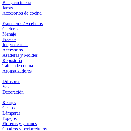
Bar y coctelería
Jarras
Accesorios de cocina
+
Especieros / Aceiteras
Calderas
Menaje
Frascos
Juego de ollas
Accesorios
Asaderas y Moldes
Repostería
Tablas de cocina
Aromatizadores
+
Difusores
Velas
Decoración
+
Relojes
Cestos
Lámparas
Espejos
Floreros y jarrones
Cuadros y portarretratos