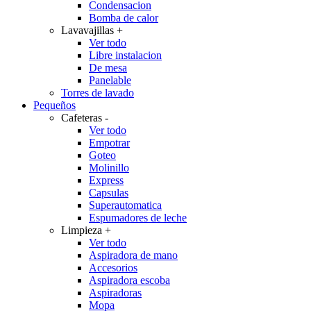
Condensacion
Bomba de calor
Lavavajillas
+
Ver todo
Libre instalacion
De mesa
Panelable
Torres de lavado
Pequeños
Cafeteras
-
Ver todo
Empotrar
Goteo
Molinillo
Express
Capsulas
Superautomatica
Espumadores de leche
Limpieza
+
Ver todo
Aspiradora de mano
Accesorios
Aspiradora escoba
Aspiradoras
Mopa