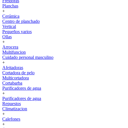
Freidoras
Planchas
+
Cerámica
Centro de planchado
Vertical
Pequeños varios
Ollas
+
Arrocera
Multifuncion
Cuidado personal masculino
+
Afeitadoras
Cortadora de pelo
Multicortadora
Cortabarba
Purificadores de agua
+
Purificadores de agua
Repuestos
Climatizacion
+
Calefones
+