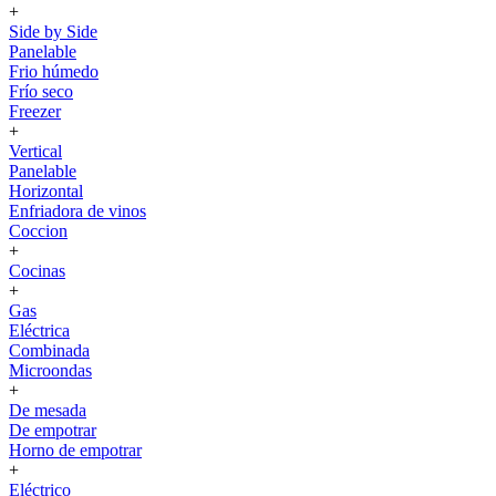
+
Side by Side
Panelable
Frio húmedo
Frío seco
Freezer
+
Vertical
Panelable
Horizontal
Enfriadora de vinos
Coccion
+
Cocinas
+
Gas
Eléctrica
Combinada
Microondas
+
De mesada
De empotrar
Horno de empotrar
+
Eléctrico