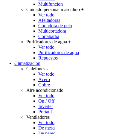
Multifuncion
Cuidado personal masculino
+
Ver todo
Afeitadoras
Cortadora de pelo
Multicortadora
Cortabarba
Purificadores de agua
+
Ver todo
Purificadores de agua
Repuestos
Climatizacion
Calefones
-
Ver todo
Acero
Cobre
Aire acondicionado
+
Ver todo
On / Off
Inverter
Portatil
Ventiladores
+
Ver todo
De mesa
De pared