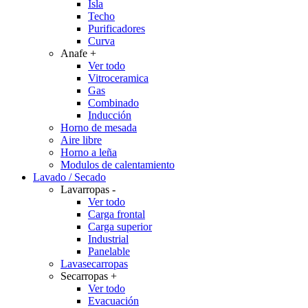
Isla
Techo
Purificadores
Curva
Anafe
+
Ver todo
Vitroceramica
Gas
Combinado
Inducción
Horno de mesada
Aire libre
Horno a leña
Modulos de calentamiento
Lavado / Secado
Lavarropas
-
Ver todo
Carga frontal
Carga superior
Industrial
Panelable
Lavasecarropas
Secarropas
+
Ver todo
Evacuación