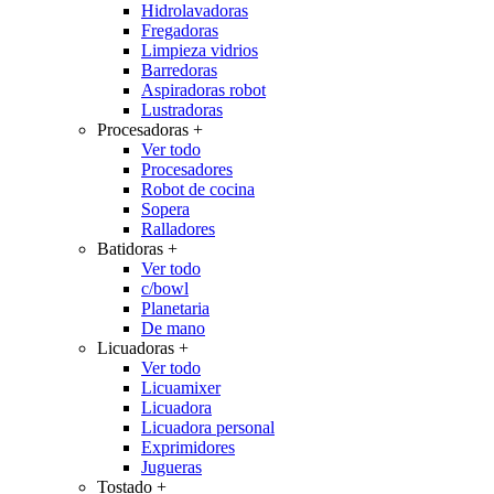
Hidrolavadoras
Fregadoras
Limpieza vidrios
Barredoras
Aspiradoras robot
Lustradoras
Procesadoras
+
Ver todo
Procesadores
Robot de cocina
Sopera
Ralladores
Batidoras
+
Ver todo
c/bowl
Planetaria
De mano
Licuadoras
+
Ver todo
Licuamixer
Licuadora
Licuadora personal
Exprimidores
Jugueras
Tostado
+