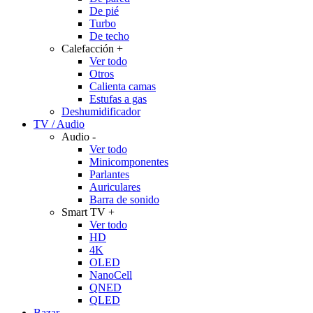
De pié
Turbo
De techo
Calefacción
+
Ver todo
Otros
Calienta camas
Estufas a gas
Deshumidificador
TV / Audio
Audio
-
Ver todo
Minicomponentes
Parlantes
Auriculares
Barra de sonido
Smart TV
+
Ver todo
HD
4K
OLED
NanoCell
QNED
QLED
Bazar