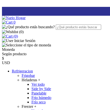
0
(
0
)
(0)
Iniciar Sesión
Moneda
Según producto
$
USD
Refrigeracion
Frigobar
Heladeras
+
Ver todo
Side by Side
Panelable
Frio húmedo
Frío seco
Freezer
+