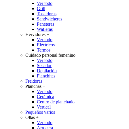
Ver todo
Grill
Tostadoras
Sandwicheras
Paneteras
Wafleras
Hervidores
+
Ver todo
Eléctricos
Termos
Cuidado personal femenino
+
Ver todo
Secador
Depilación
Planchitas
Freidoras
Planchas
+
Ver todo
Cerámica
Centro de planchado
Vertical
Pequeños varios
Ollas
+
Ver todo
Arrocera