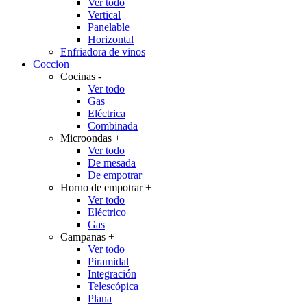
Ver todo
Vertical
Panelable
Horizontal
Enfriadora de vinos
Coccion
Cocinas
-
Ver todo
Gas
Eléctrica
Combinada
Microondas
+
Ver todo
De mesada
De empotrar
Horno de empotrar
+
Ver todo
Eléctrico
Gas
Campanas
+
Ver todo
Piramidal
Integración
Telescópica
Plana