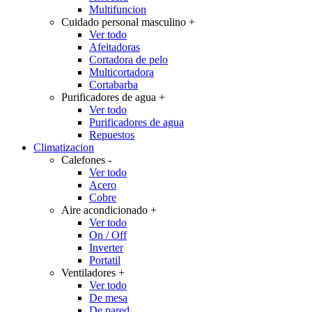
Multifuncion
Cuidado personal masculino
+
Ver todo
Afeitadoras
Cortadora de pelo
Multicortadora
Cortabarba
Purificadores de agua
+
Ver todo
Purificadores de agua
Repuestos
Climatizacion
Calefones
-
Ver todo
Acero
Cobre
Aire acondicionado
+
Ver todo
On / Off
Inverter
Portatil
Ventiladores
+
Ver todo
De mesa
De pared