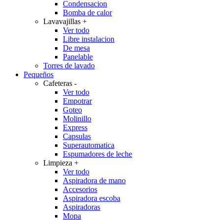
Condensacion
Bomba de calor
Lavavajillas
+
Ver todo
Libre instalacion
De mesa
Panelable
Torres de lavado
Pequeños
Cafeteras
-
Ver todo
Empotrar
Goteo
Molinillo
Express
Capsulas
Superautomatica
Espumadores de leche
Limpieza
+
Ver todo
Aspiradora de mano
Accesorios
Aspiradora escoba
Aspiradoras
Mopa