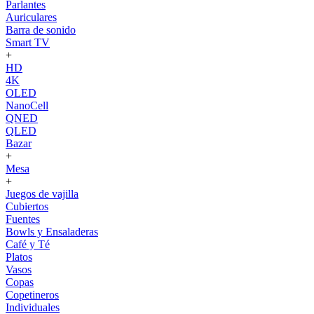
Parlantes
Auriculares
Barra de sonido
Smart TV
+
HD
4K
OLED
NanoCell
QNED
QLED
Bazar
+
Mesa
+
Juegos de vajilla
Cubiertos
Fuentes
Bowls y Ensaladeras
Café y Té
Platos
Vasos
Copas
Copetineros
Individuales