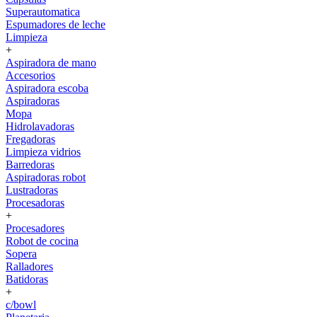
Superautomatica
Espumadores de leche
Limpieza
+
Aspiradora de mano
Accesorios
Aspiradora escoba
Aspiradoras
Mopa
Hidrolavadoras
Fregadoras
Limpieza vidrios
Barredoras
Aspiradoras robot
Lustradoras
Procesadoras
+
Procesadores
Robot de cocina
Sopera
Ralladores
Batidoras
+
c/bowl