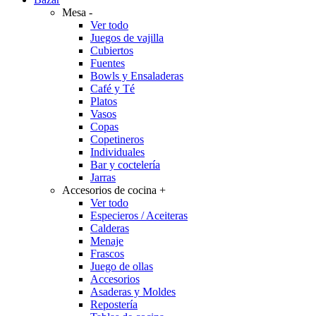
Mesa
-
Ver todo
Juegos de vajilla
Cubiertos
Fuentes
Bowls y Ensaladeras
Café y Té
Platos
Vasos
Copas
Copetineros
Individuales
Bar y coctelería
Jarras
Accesorios de cocina
+
Ver todo
Especieros / Aceiteras
Calderas
Menaje
Frascos
Juego de ollas
Accesorios
Asaderas y Moldes
Repostería