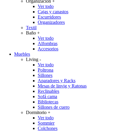
Organización
+
Ver todo
Cajas y canastos
Escurridores
Organizadores
Textil
Baño
+
Ver todo
Alfombras
Accesorios
Muebles
Living
-
Ver todo
Poltrona
Sillones
Aparadores y Racks
Mesas de linvig y Ratonas
Reclinables
Sofá cama
Bibliotecas
Sillones de cuero
Dormitorio
+
Ver todo
Sommier
Colchones