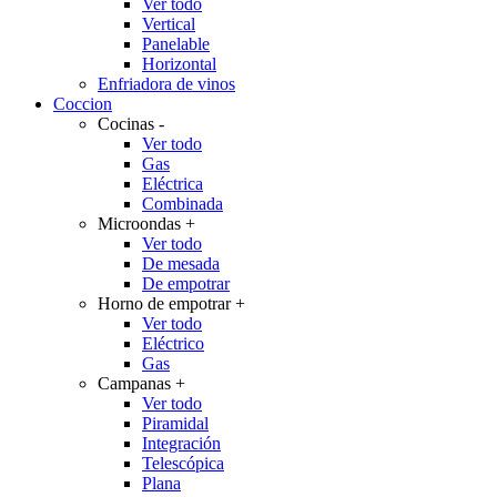
Ver todo
Vertical
Panelable
Horizontal
Enfriadora de vinos
Coccion
Cocinas
-
Ver todo
Gas
Eléctrica
Combinada
Microondas
+
Ver todo
De mesada
De empotrar
Horno de empotrar
+
Ver todo
Eléctrico
Gas
Campanas
+
Ver todo
Piramidal
Integración
Telescópica
Plana