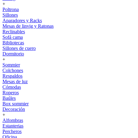
+
Poltrona
Sillones
Aparadores y Racks
Mesas de linvig y Ratonas
Reclinables
Sofá cama
Bibliotecas
Sillones de cuero
Dormitorio
+
Sommier
Colchones
Respaldos
Mesas de luz
Cómodas
Roperos
Baúles
Box sommier
Decoración
+
Alfombras
Estanterias
Percheros
Oficina