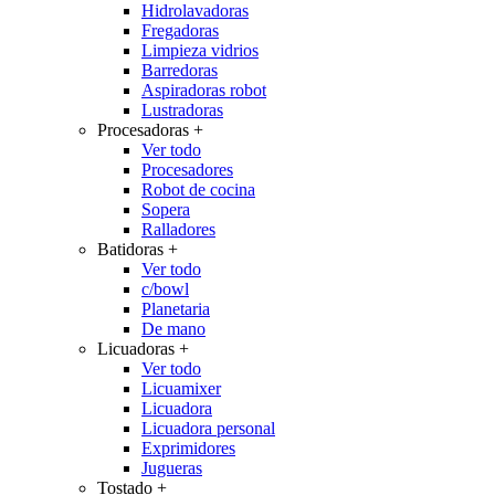
Hidrolavadoras
Fregadoras
Limpieza vidrios
Barredoras
Aspiradoras robot
Lustradoras
Procesadoras
+
Ver todo
Procesadores
Robot de cocina
Sopera
Ralladores
Batidoras
+
Ver todo
c/bowl
Planetaria
De mano
Licuadoras
+
Ver todo
Licuamixer
Licuadora
Licuadora personal
Exprimidores
Jugueras
Tostado
+