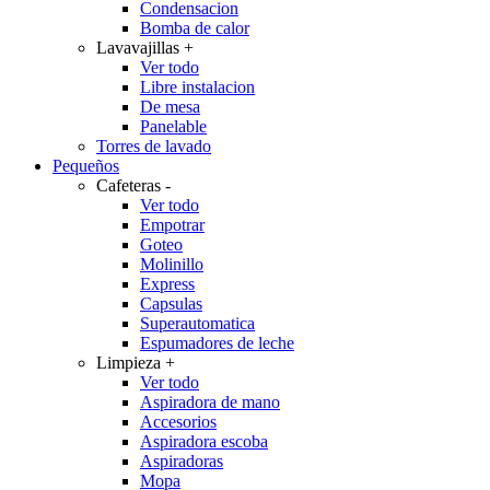
Condensacion
Bomba de calor
Lavavajillas
+
Ver todo
Libre instalacion
De mesa
Panelable
Torres de lavado
Pequeños
Cafeteras
-
Ver todo
Empotrar
Goteo
Molinillo
Express
Capsulas
Superautomatica
Espumadores de leche
Limpieza
+
Ver todo
Aspiradora de mano
Accesorios
Aspiradora escoba
Aspiradoras
Mopa