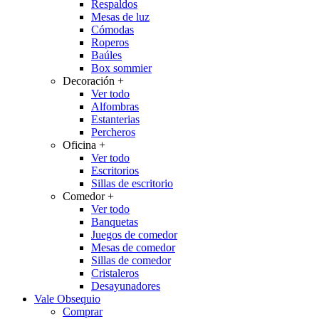
Respaldos
Mesas de luz
Cómodas
Roperos
Baúles
Box sommier
Decoración
+
Ver todo
Alfombras
Estanterias
Percheros
Oficina
+
Ver todo
Escritorios
Sillas de escritorio
Comedor
+
Ver todo
Banquetas
Juegos de comedor
Mesas de comedor
Sillas de comedor
Cristaleros
Desayunadores
Vale Obsequio
Comprar