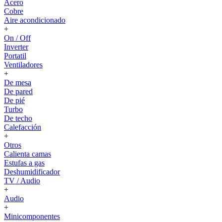
Acero
Cobre
Aire acondicionado
+
On / Off
Inverter
Portatil
Ventiladores
+
De mesa
De pared
De pié
Turbo
De techo
Calefacción
+
Otros
Calienta camas
Estufas a gas
Deshumidificador
TV / Audio
+
Audio
+
Minicomponentes