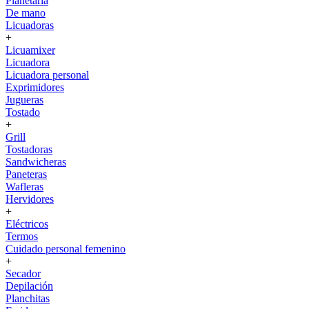
Planetaria
De mano
Licuadoras
+
Licuamixer
Licuadora
Licuadora personal
Exprimidores
Jugueras
Tostado
+
Grill
Tostadoras
Sandwicheras
Paneteras
Wafleras
Hervidores
+
Eléctricos
Termos
Cuidado personal femenino
+
Secador
Depilación
Planchitas