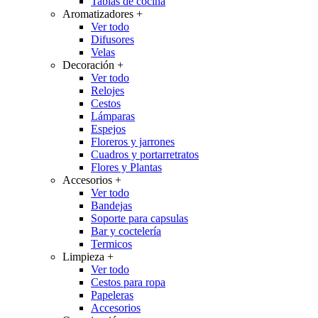
Tablas de cocina
Aromatizadores
+
Ver todo
Difusores
Velas
Decoración
+
Ver todo
Relojes
Cestos
Lámparas
Espejos
Floreros y jarrones
Cuadros y portarretratos
Flores y Plantas
Accesorios
+
Ver todo
Bandejas
Soporte para capsulas
Bar y coctelería
Termicos
Limpieza
+
Ver todo
Cestos para ropa
Papeleras
Accesorios