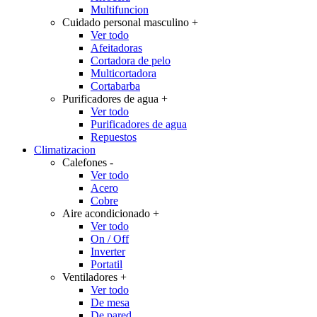
Multifuncion
Cuidado personal masculino
+
Ver todo
Afeitadoras
Cortadora de pelo
Multicortadora
Cortabarba
Purificadores de agua
+
Ver todo
Purificadores de agua
Repuestos
Climatizacion
Calefones
-
Ver todo
Acero
Cobre
Aire acondicionado
+
Ver todo
On / Off
Inverter
Portatil
Ventiladores
+
Ver todo
De mesa
De pared