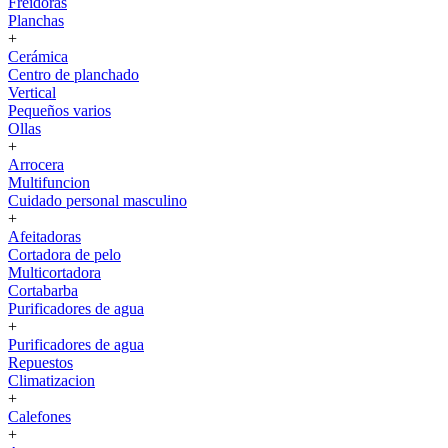
Freidoras
Planchas
+
Cerámica
Centro de planchado
Vertical
Pequeños varios
Ollas
+
Arrocera
Multifuncion
Cuidado personal masculino
+
Afeitadoras
Cortadora de pelo
Multicortadora
Cortabarba
Purificadores de agua
+
Purificadores de agua
Repuestos
Climatizacion
+
Calefones
+