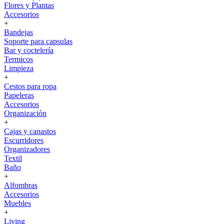
Flores y Plantas
Accesorios
+
Bandejas
Soporte para capsulas
Bar y coctelería
Termicos
Limpieza
+
Cestos para ropa
Papeleras
Accesorios
Organización
+
Cajas y canastos
Escurridores
Organizadores
Textil
Baño
+
Alfombras
Accesorios
Muebles
+
Living