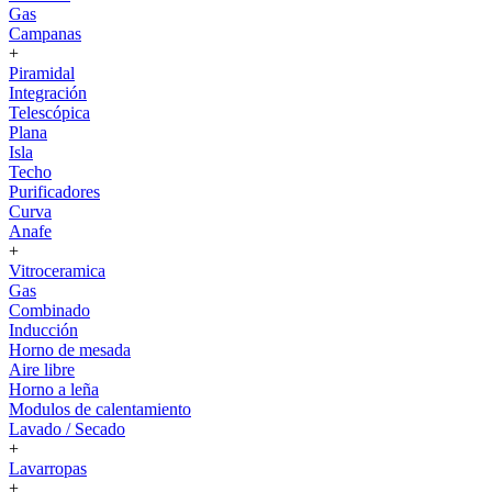
Gas
Campanas
+
Piramidal
Integración
Telescópica
Plana
Isla
Techo
Purificadores
Curva
Anafe
+
Vitroceramica
Gas
Combinado
Inducción
Horno de mesada
Aire libre
Horno a leña
Modulos de calentamiento
Lavado / Secado
+
Lavarropas
+