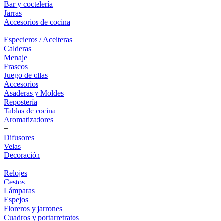
Bar y coctelería
Jarras
Accesorios de cocina
+
Especieros / Aceiteras
Calderas
Menaje
Frascos
Juego de ollas
Accesorios
Asaderas y Moldes
Repostería
Tablas de cocina
Aromatizadores
+
Difusores
Velas
Decoración
+
Relojes
Cestos
Lámparas
Espejos
Floreros y jarrones
Cuadros y portarretratos