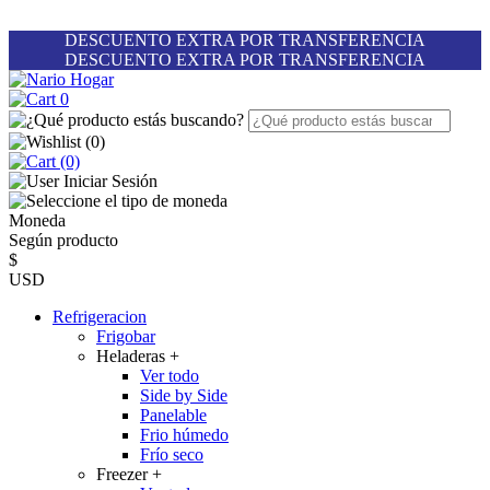
DESCUENTO EXTRA POR TRANSFERENCIA
DESCUENTO EXTRA POR TRANSFERENCIA
0
(
0
)
(0)
Iniciar Sesión
Moneda
Según producto
$
USD
Refrigeracion
Frigobar
Heladeras
+
Ver todo
Side by Side
Panelable
Frio húmedo
Frío seco
Freezer
+