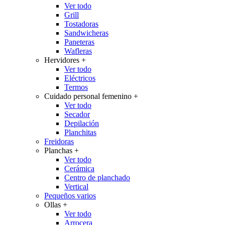
Ver todo
Grill
Tostadoras
Sandwicheras
Paneteras
Wafleras
Hervidores
+
Ver todo
Eléctricos
Termos
Cuidado personal femenino
+
Ver todo
Secador
Depilación
Planchitas
Freidoras
Planchas
+
Ver todo
Cerámica
Centro de planchado
Vertical
Pequeños varios
Ollas
+
Ver todo
Arrocera