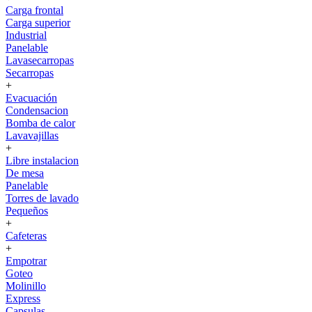
Carga frontal
Carga superior
Industrial
Panelable
Lavasecarropas
Secarropas
+
Evacuación
Condensacion
Bomba de calor
Lavavajillas
+
Libre instalacion
De mesa
Panelable
Torres de lavado
Pequeños
+
Cafeteras
+
Empotrar
Goteo
Molinillo
Express
Capsulas