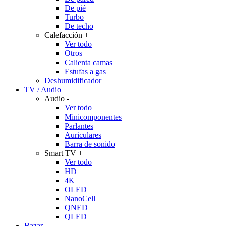
De pié
Turbo
De techo
Calefacción
+
Ver todo
Otros
Calienta camas
Estufas a gas
Deshumidificador
TV / Audio
Audio
-
Ver todo
Minicomponentes
Parlantes
Auriculares
Barra de sonido
Smart TV
+
Ver todo
HD
4K
OLED
NanoCell
QNED
QLED
Bazar