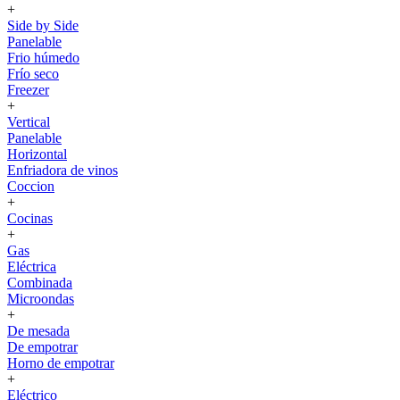
+
Side by Side
Panelable
Frio húmedo
Frío seco
Freezer
+
Vertical
Panelable
Horizontal
Enfriadora de vinos
Coccion
+
Cocinas
+
Gas
Eléctrica
Combinada
Microondas
+
De mesada
De empotrar
Horno de empotrar
+
Eléctrico