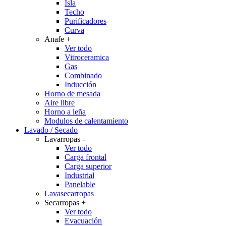
Isla
Techo
Purificadores
Curva
Anafe
+
Ver todo
Vitroceramica
Gas
Combinado
Inducción
Horno de mesada
Aire libre
Horno a leña
Modulos de calentamiento
Lavado / Secado
Lavarropas
-
Ver todo
Carga frontal
Carga superior
Industrial
Panelable
Lavasecarropas
Secarropas
+
Ver todo
Evacuación