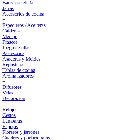
Bar y coctelería
Jarras
Accesorios de cocina
+
Especieros / Aceiteras
Calderas
Menaje
Frascos
Juego de ollas
Accesorios
Asaderas y Moldes
Repostería
Tablas de cocina
Aromatizadores
+
Difusores
Velas
Decoración
+
Relojes
Cestos
Lámparas
Espejos
Floreros y jarrones
Cuadros y portarretratos