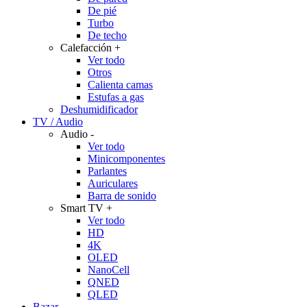
De pié
Turbo
De techo
Calefacción
+
Ver todo
Otros
Calienta camas
Estufas a gas
Deshumidificador
TV / Audio
Audio
-
Ver todo
Minicomponentes
Parlantes
Auriculares
Barra de sonido
Smart TV
+
Ver todo
HD
4K
OLED
NanoCell
QNED
QLED
Bazar