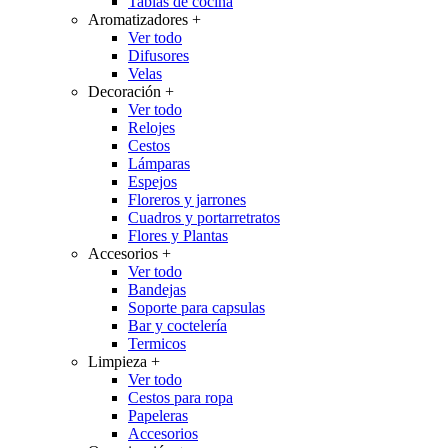
Tablas de cocina
Aromatizadores
+
Ver todo
Difusores
Velas
Decoración
+
Ver todo
Relojes
Cestos
Lámparas
Espejos
Floreros y jarrones
Cuadros y portarretratos
Flores y Plantas
Accesorios
+
Ver todo
Bandejas
Soporte para capsulas
Bar y coctelería
Termicos
Limpieza
+
Ver todo
Cestos para ropa
Papeleras
Accesorios