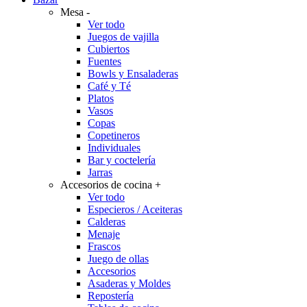
Mesa
-
Ver todo
Juegos de vajilla
Cubiertos
Fuentes
Bowls y Ensaladeras
Café y Té
Platos
Vasos
Copas
Copetineros
Individuales
Bar y coctelería
Jarras
Accesorios de cocina
+
Ver todo
Especieros / Aceiteras
Calderas
Menaje
Frascos
Juego de ollas
Accesorios
Asaderas y Moldes
Repostería