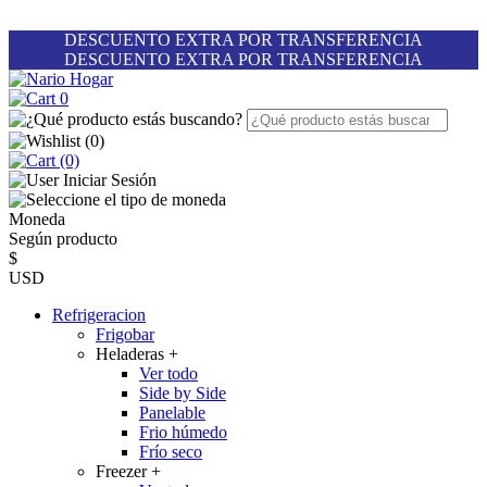
DESCUENTO EXTRA POR TRANSFERENCIA
DESCUENTO EXTRA POR TRANSFERENCIA
0
(
0
)
(0)
Iniciar Sesión
Moneda
Según producto
$
USD
Refrigeracion
Frigobar
Heladeras
+
Ver todo
Side by Side
Panelable
Frio húmedo
Frío seco
Freezer
+