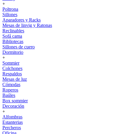
+
Poltrona
Sillones
Aparadores y Racks
Mesas de linvig y Ratonas
Reclinables
Sofá cama
Bibliotecas
Sillones de cuero
Dormitorio
+
Sommier
Colchones
Respaldos
Mesas de luz
Cómodas
Roperos
Baúles
Box sommier
Decoración
+
Alfombras
Estanterias
Percheros
Oficina