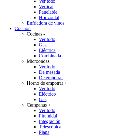
Ver todo
Vertical
Panelable
Horizontal
Enfriadora de vinos
Coccion
Cocinas
-
Ver todo
Gas
Eléctrica
Combinada
Microondas
+
Ver todo
De mesada
De empotrar
Horno de empotrar
+
Ver todo
Eléctrico
Gas
Campanas
+
Ver todo
Piramidal
Integración
Telescópica
Plana