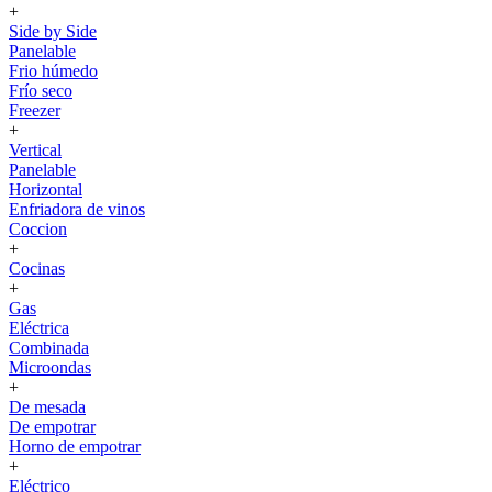
+
Side by Side
Panelable
Frio húmedo
Frío seco
Freezer
+
Vertical
Panelable
Horizontal
Enfriadora de vinos
Coccion
+
Cocinas
+
Gas
Eléctrica
Combinada
Microondas
+
De mesada
De empotrar
Horno de empotrar
+
Eléctrico