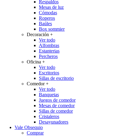
Respaldos
Mesas de luz
Cómodas
Roperos
Baúles
Box sommier
Decoración
+
Ver todo
Alfombras
Estanterias
Percheros
Oficina
+
Ver todo
Escritorios
Sillas de escritorio
Comedor
+
Ver todo
Banquetas
Juegos de comedor
Mesas de comedor
Sillas de comedor
Cristaleros
Desayunadores
Vale Obsequio
Comprar