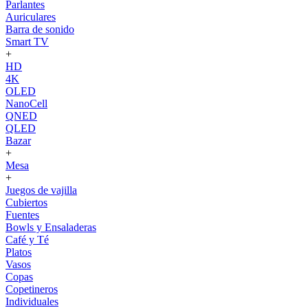
Parlantes
Auriculares
Barra de sonido
Smart TV
+
HD
4K
OLED
NanoCell
QNED
QLED
Bazar
+
Mesa
+
Juegos de vajilla
Cubiertos
Fuentes
Bowls y Ensaladeras
Café y Té
Platos
Vasos
Copas
Copetineros
Individuales