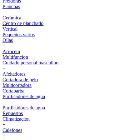
Freidoras
Planchas
+
Cerámica
Centro de planchado
Vertical
Pequeños varios
Ollas
+
Arrocera
Multifuncion
Cuidado personal masculino
+
Afeitadoras
Cortadora de pelo
Multicortadora
Cortabarba
Purificadores de agua
+
Purificadores de agua
Repuestos
Climatizacion
+
Calefones
+