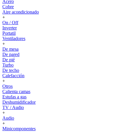
Acero
Cobre
Aire acondicionado
+
On / Off
Inverter
Portatil
Ventiladores
+
De mesa
De pared
De pié
Turbo
De techo
Calefacción
+
Otros
Calienta camas
Estufas a gas
Deshumidificador
TV / Audio
+
Audio
+
Minicomponentes