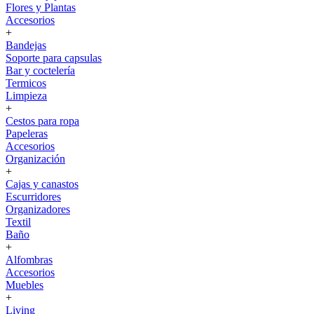
Flores y Plantas
Accesorios
+
Bandejas
Soporte para capsulas
Bar y coctelería
Termicos
Limpieza
+
Cestos para ropa
Papeleras
Accesorios
Organización
+
Cajas y canastos
Escurridores
Organizadores
Textil
Baño
+
Alfombras
Accesorios
Muebles
+
Living