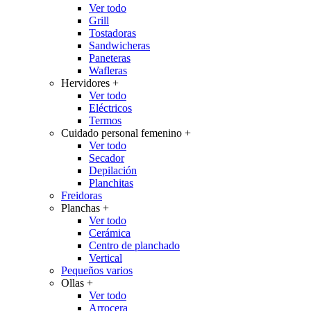
Ver todo
Grill
Tostadoras
Sandwicheras
Paneteras
Wafleras
Hervidores
+
Ver todo
Eléctricos
Termos
Cuidado personal femenino
+
Ver todo
Secador
Depilación
Planchitas
Freidoras
Planchas
+
Ver todo
Cerámica
Centro de planchado
Vertical
Pequeños varios
Ollas
+
Ver todo
Arrocera