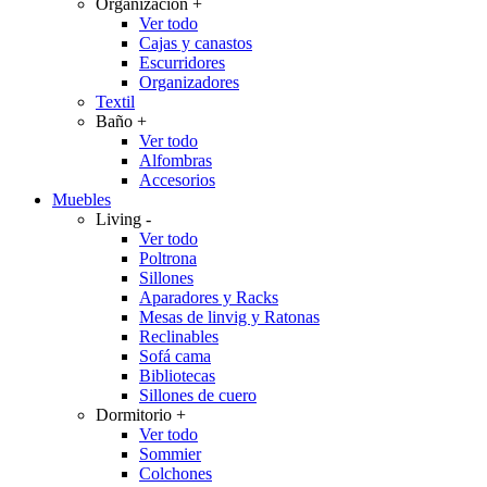
Organización
+
Ver todo
Cajas y canastos
Escurridores
Organizadores
Textil
Baño
+
Ver todo
Alfombras
Accesorios
Muebles
Living
-
Ver todo
Poltrona
Sillones
Aparadores y Racks
Mesas de linvig y Ratonas
Reclinables
Sofá cama
Bibliotecas
Sillones de cuero
Dormitorio
+
Ver todo
Sommier
Colchones