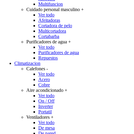
Multifuncion
Cuidado personal masculino
+
Ver todo
Afeitadoras
Cortadora de pelo
Multicortadora
Cortabarba
Purificadores de agua
+
Ver todo
Purificadores de agua
Repuestos
Climatizacion
Calefones
-
Ver todo
Acero
Cobre
Aire acondicionado
+
Ver todo
On / Off
Inverter
Portatil
Ventiladores
+
Ver todo
De mesa
De pared