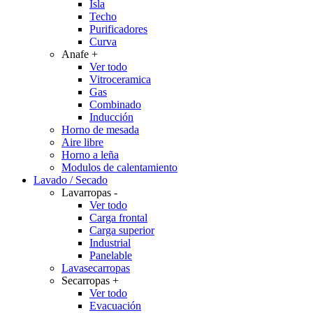
Isla
Techo
Purificadores
Curva
Anafe
+
Ver todo
Vitroceramica
Gas
Combinado
Inducción
Horno de mesada
Aire libre
Horno a leña
Modulos de calentamiento
Lavado / Secado
Lavarropas
-
Ver todo
Carga frontal
Carga superior
Industrial
Panelable
Lavasecarropas
Secarropas
+
Ver todo
Evacuación