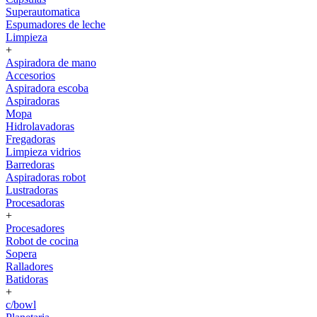
Superautomatica
Espumadores de leche
Limpieza
+
Aspiradora de mano
Accesorios
Aspiradora escoba
Aspiradoras
Mopa
Hidrolavadoras
Fregadoras
Limpieza vidrios
Barredoras
Aspiradoras robot
Lustradoras
Procesadoras
+
Procesadores
Robot de cocina
Sopera
Ralladores
Batidoras
+
c/bowl