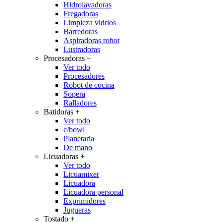
Hidrolavadoras
Fregadoras
Limpieza vidrios
Barredoras
Aspiradoras robot
Lustradoras
Procesadoras
+
Ver todo
Procesadores
Robot de cocina
Sopera
Ralladores
Batidoras
+
Ver todo
c/bowl
Planetaria
De mano
Licuadoras
+
Ver todo
Licuamixer
Licuadora
Licuadora personal
Exprimidores
Jugueras
Tostado
+