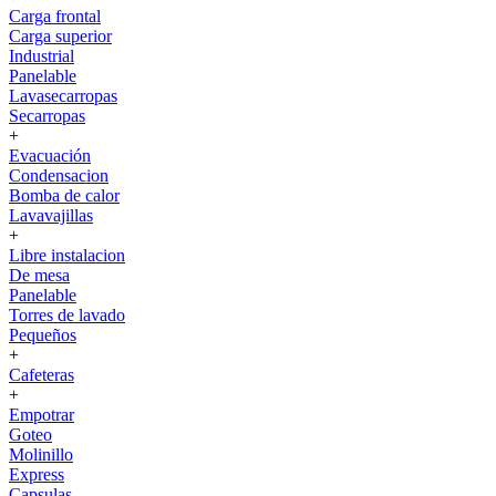
Carga frontal
Carga superior
Industrial
Panelable
Lavasecarropas
Secarropas
+
Evacuación
Condensacion
Bomba de calor
Lavavajillas
+
Libre instalacion
De mesa
Panelable
Torres de lavado
Pequeños
+
Cafeteras
+
Empotrar
Goteo
Molinillo
Express
Capsulas