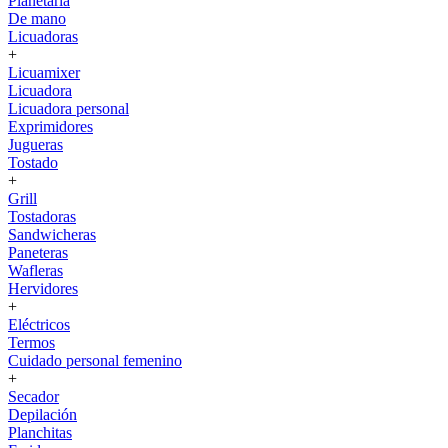
Planetaria
De mano
Licuadoras
+
Licuamixer
Licuadora
Licuadora personal
Exprimidores
Jugueras
Tostado
+
Grill
Tostadoras
Sandwicheras
Paneteras
Wafleras
Hervidores
+
Eléctricos
Termos
Cuidado personal femenino
+
Secador
Depilación
Planchitas