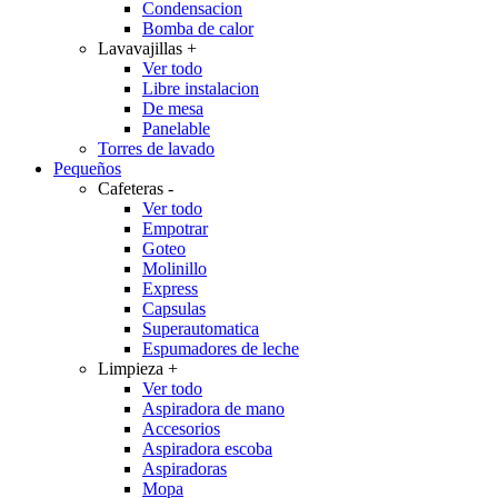
Condensacion
Bomba de calor
Lavavajillas
+
Ver todo
Libre instalacion
De mesa
Panelable
Torres de lavado
Pequeños
Cafeteras
-
Ver todo
Empotrar
Goteo
Molinillo
Express
Capsulas
Superautomatica
Espumadores de leche
Limpieza
+
Ver todo
Aspiradora de mano
Accesorios
Aspiradora escoba
Aspiradoras
Mopa