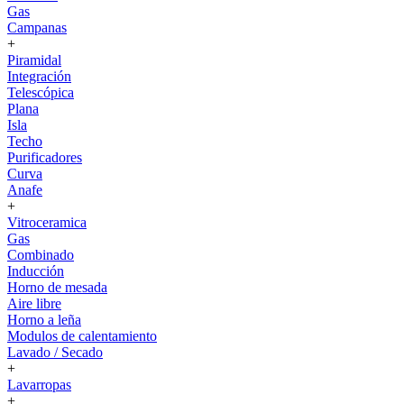
Gas
Campanas
+
Piramidal
Integración
Telescópica
Plana
Isla
Techo
Purificadores
Curva
Anafe
+
Vitroceramica
Gas
Combinado
Inducción
Horno de mesada
Aire libre
Horno a leña
Modulos de calentamiento
Lavado / Secado
+
Lavarropas
+