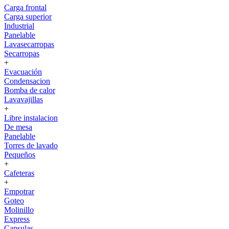
Carga frontal
Carga superior
Industrial
Panelable
Lavasecarropas
Secarropas
+
Evacuación
Condensacion
Bomba de calor
Lavavajillas
+
Libre instalacion
De mesa
Panelable
Torres de lavado
Pequeños
+
Cafeteras
+
Empotrar
Goteo
Molinillo
Express
Capsulas