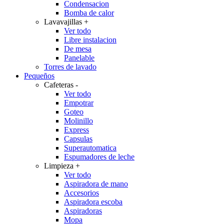
Condensacion
Bomba de calor
Lavavajillas
+
Ver todo
Libre instalacion
De mesa
Panelable
Torres de lavado
Pequeños
Cafeteras
-
Ver todo
Empotrar
Goteo
Molinillo
Express
Capsulas
Superautomatica
Espumadores de leche
Limpieza
+
Ver todo
Aspiradora de mano
Accesorios
Aspiradora escoba
Aspiradoras
Mopa