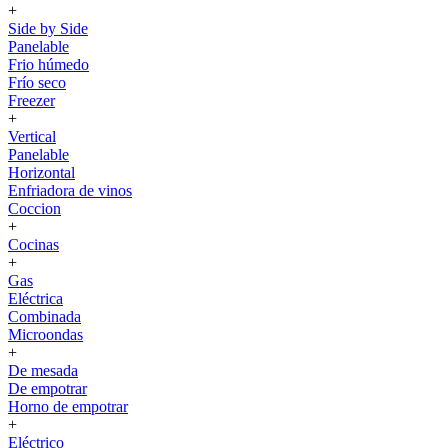
+
Side by Side
Panelable
Frio húmedo
Frío seco
Freezer
+
Vertical
Panelable
Horizontal
Enfriadora de vinos
Coccion
+
Cocinas
+
Gas
Eléctrica
Combinada
Microondas
+
De mesada
De empotrar
Horno de empotrar
+
Eléctrico