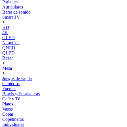
Parlantes
Auriculares
Barra de sonido
Smart TV
+
HD
4K
OLED
NanoCell
QNED
QLED
Bazar
+
Mesa
+
Juegos de vajilla
Cubiertos
Fuentes
Bowls y Ensaladeras
Café y Té
Platos
Vasos
Copas
Copetineros
Individuales