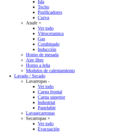
Isla
Techo
Purificadores
Curva
Anafe
+
Ver todo
Vitroceramica
Gas
Combinado
Inducción
Horno de mesada
Aire libre
Horno a leña
Modulos de calentamiento
Lavado / Secado
Lavarropas
-
Ver todo
Carga frontal
Carga superior
Industrial
Panelable
Lavasecarropas
Secarropas
+
Ver todo
Evacuación