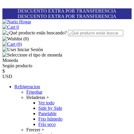
DESCUENTO EXTRA POR TRANSFERENCIA
DESCUENTO EXTRA POR TRANSFERENCIA
0
(
0
)
(0)
Iniciar Sesión
Moneda
Según producto
$
USD
Refrigeracion
Frigobar
Heladeras
+
Ver todo
Side by Side
Panelable
Frio húmedo
Frío seco
Freezer
+