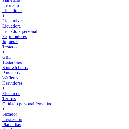
Planetaria
De mano
Licuadoras
+
Licuamixer
Licuadora
Licuadora personal
Exprimidores
Jugueras
Tostado
+
Grill
Tostadoras
Sandwicheras
Paneteras
Wafleras
Hervidores
+
Eléctricos
Termos
Cuidado personal femenino
+
Secador
Depilación
Planchitas