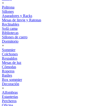
+
Poltrona
Sillones
Aparadores y Racks
Mesas de linvig y Ratonas
Reclinables
Sofá cama
Bibliotecas
Sillones de cuero
Dormitorio
+
Sommier
Colchones
Respaldos
Mesas de luz
Cómodas
Roperos
Baúles
Box sommier
Decoración
+
Alfombras
Estanterias
Percheros
Oficina