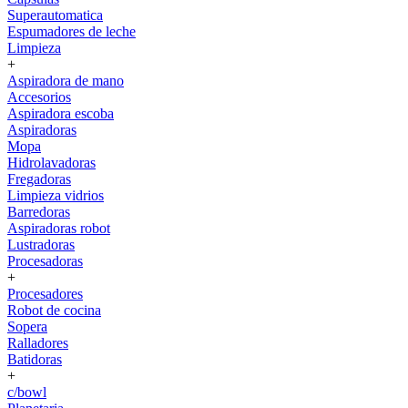
Superautomatica
Espumadores de leche
Limpieza
+
Aspiradora de mano
Accesorios
Aspiradora escoba
Aspiradoras
Mopa
Hidrolavadoras
Fregadoras
Limpieza vidrios
Barredoras
Aspiradoras robot
Lustradoras
Procesadoras
+
Procesadores
Robot de cocina
Sopera
Ralladores
Batidoras
+
c/bowl