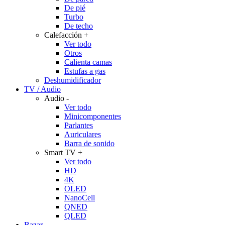
De pié
Turbo
De techo
Calefacción
+
Ver todo
Otros
Calienta camas
Estufas a gas
Deshumidificador
TV / Audio
Audio
-
Ver todo
Minicomponentes
Parlantes
Auriculares
Barra de sonido
Smart TV
+
Ver todo
HD
4K
OLED
NanoCell
QNED
QLED
Bazar