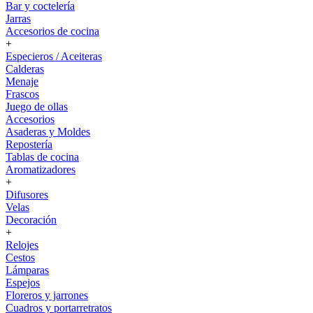
Bar y coctelería
Jarras
Accesorios de cocina
+
Especieros / Aceiteras
Calderas
Menaje
Frascos
Juego de ollas
Accesorios
Asaderas y Moldes
Repostería
Tablas de cocina
Aromatizadores
+
Difusores
Velas
Decoración
+
Relojes
Cestos
Lámparas
Espejos
Floreros y jarrones
Cuadros y portarretratos