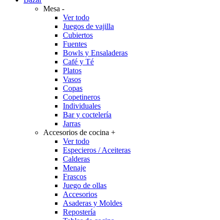
Mesa
-
Ver todo
Juegos de vajilla
Cubiertos
Fuentes
Bowls y Ensaladeras
Café y Té
Platos
Vasos
Copas
Copetineros
Individuales
Bar y coctelería
Jarras
Accesorios de cocina
+
Ver todo
Especieros / Aceiteras
Calderas
Menaje
Frascos
Juego de ollas
Accesorios
Asaderas y Moldes
Repostería