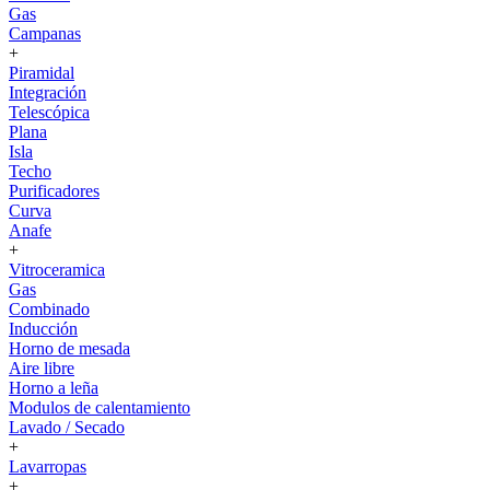
Gas
Campanas
+
Piramidal
Integración
Telescópica
Plana
Isla
Techo
Purificadores
Curva
Anafe
+
Vitroceramica
Gas
Combinado
Inducción
Horno de mesada
Aire libre
Horno a leña
Modulos de calentamiento
Lavado / Secado
+
Lavarropas
+