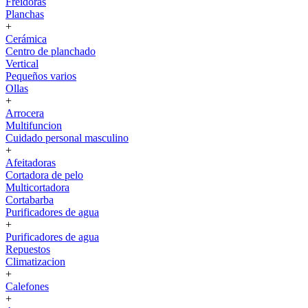
Freidoras
Planchas
+
Cerámica
Centro de planchado
Vertical
Pequeños varios
Ollas
+
Arrocera
Multifuncion
Cuidado personal masculino
+
Afeitadoras
Cortadora de pelo
Multicortadora
Cortabarba
Purificadores de agua
+
Purificadores de agua
Repuestos
Climatizacion
+
Calefones
+