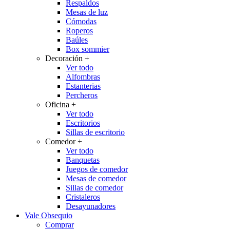
Respaldos
Mesas de luz
Cómodas
Roperos
Baúles
Box sommier
Decoración
+
Ver todo
Alfombras
Estanterias
Percheros
Oficina
+
Ver todo
Escritorios
Sillas de escritorio
Comedor
+
Ver todo
Banquetas
Juegos de comedor
Mesas de comedor
Sillas de comedor
Cristaleros
Desayunadores
Vale Obsequio
Comprar