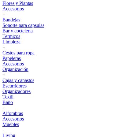
Flores y Plantas
Accesorios
+
Bandejas
Soporte para capsulas
Bar y coctelería
Termicos
Limpieza
+
Cestos para ropa
Papeleras
Accesorios
Organización
+
Cajas y canastos
Escurridores
Organizadores
Textil
Baño
+
Alfombras
Accesorios
Muebles
+
Living