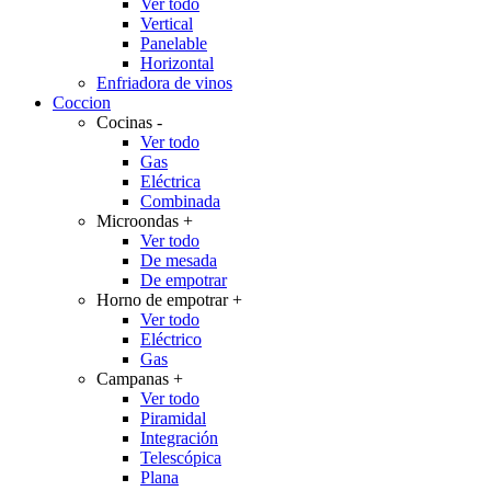
Ver todo
Vertical
Panelable
Horizontal
Enfriadora de vinos
Coccion
Cocinas
-
Ver todo
Gas
Eléctrica
Combinada
Microondas
+
Ver todo
De mesada
De empotrar
Horno de empotrar
+
Ver todo
Eléctrico
Gas
Campanas
+
Ver todo
Piramidal
Integración
Telescópica
Plana