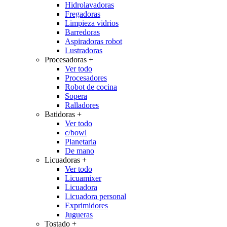
Hidrolavadoras
Fregadoras
Limpieza vidrios
Barredoras
Aspiradoras robot
Lustradoras
Procesadoras
+
Ver todo
Procesadores
Robot de cocina
Sopera
Ralladores
Batidoras
+
Ver todo
c/bowl
Planetaria
De mano
Licuadoras
+
Ver todo
Licuamixer
Licuadora
Licuadora personal
Exprimidores
Jugueras
Tostado
+