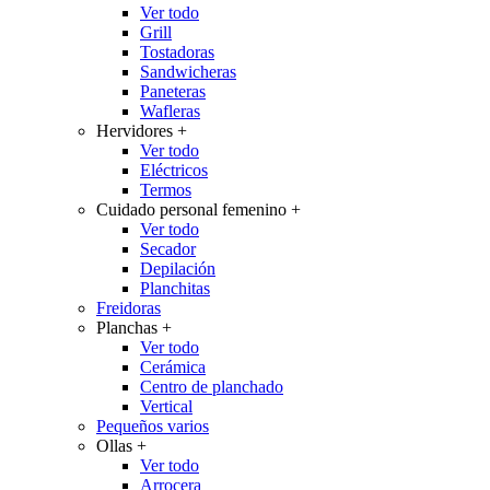
Ver todo
Grill
Tostadoras
Sandwicheras
Paneteras
Wafleras
Hervidores
+
Ver todo
Eléctricos
Termos
Cuidado personal femenino
+
Ver todo
Secador
Depilación
Planchitas
Freidoras
Planchas
+
Ver todo
Cerámica
Centro de planchado
Vertical
Pequeños varios
Ollas
+
Ver todo
Arrocera