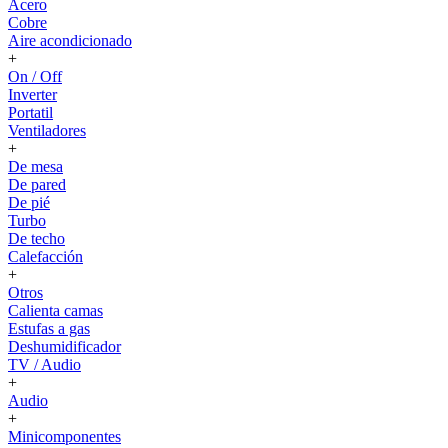
Acero
Cobre
Aire acondicionado
+
On / Off
Inverter
Portatil
Ventiladores
+
De mesa
De pared
De pié
Turbo
De techo
Calefacción
+
Otros
Calienta camas
Estufas a gas
Deshumidificador
TV / Audio
+
Audio
+
Minicomponentes