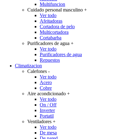
Multifuncion
Cuidado personal masculino
+
Ver todo
Afeitadoras
Cortadora de pelo
Multicortadora
Cortabarba
Purificadores de agua
+
Ver todo
Purificadores de agua
Repuestos
Climatizacion
Calefones
-
Ver todo
Acero
Cobre
Aire acondicionado
+
Ver todo
On / Off
Inverter
Portatil
Ventiladores
+
Ver todo
De mesa
De pared