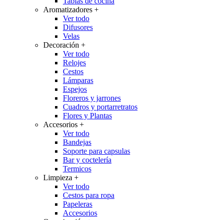
Tablas de cocina
Aromatizadores
+
Ver todo
Difusores
Velas
Decoración
+
Ver todo
Relojes
Cestos
Lámparas
Espejos
Floreros y jarrones
Cuadros y portarretratos
Flores y Plantas
Accesorios
+
Ver todo
Bandejas
Soporte para capsulas
Bar y coctelería
Termicos
Limpieza
+
Ver todo
Cestos para ropa
Papeleras
Accesorios