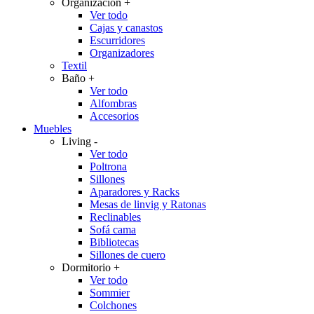
Organización
+
Ver todo
Cajas y canastos
Escurridores
Organizadores
Textil
Baño
+
Ver todo
Alfombras
Accesorios
Muebles
Living
-
Ver todo
Poltrona
Sillones
Aparadores y Racks
Mesas de linvig y Ratonas
Reclinables
Sofá cama
Bibliotecas
Sillones de cuero
Dormitorio
+
Ver todo
Sommier
Colchones