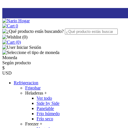
0
(
0
)
(0)
Iniciar Sesión
Moneda
Según producto
$
USD
Refrigeracion
Frigobar
Heladeras
+
Ver todo
Side by Side
Panelable
Frio húmedo
Frío seco
Freezer
+