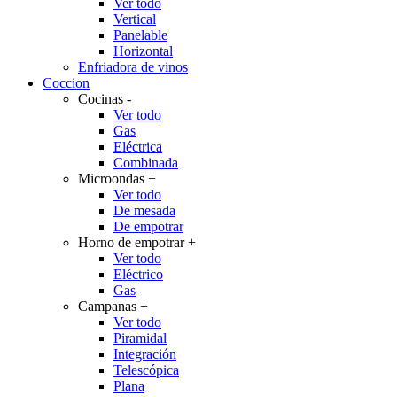
Ver todo
Vertical
Panelable
Horizontal
Enfriadora de vinos
Coccion
Cocinas
-
Ver todo
Gas
Eléctrica
Combinada
Microondas
+
Ver todo
De mesada
De empotrar
Horno de empotrar
+
Ver todo
Eléctrico
Gas
Campanas
+
Ver todo
Piramidal
Integración
Telescópica
Plana