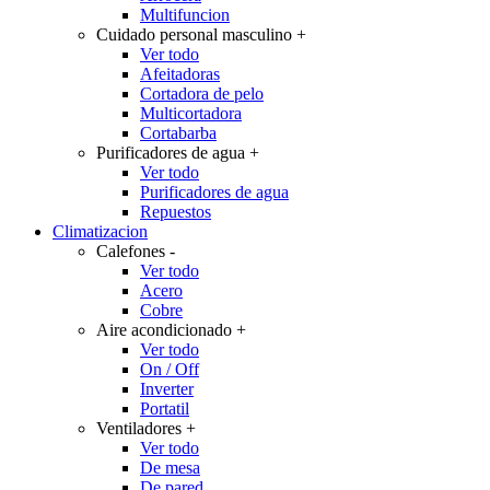
Multifuncion
Cuidado personal masculino
+
Ver todo
Afeitadoras
Cortadora de pelo
Multicortadora
Cortabarba
Purificadores de agua
+
Ver todo
Purificadores de agua
Repuestos
Climatizacion
Calefones
-
Ver todo
Acero
Cobre
Aire acondicionado
+
Ver todo
On / Off
Inverter
Portatil
Ventiladores
+
Ver todo
De mesa
De pared