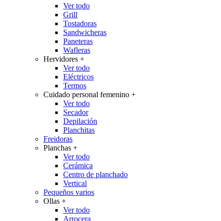
Ver todo
Grill
Tostadoras
Sandwicheras
Paneteras
Wafleras
Hervidores
+
Ver todo
Eléctricos
Termos
Cuidado personal femenino
+
Ver todo
Secador
Depilación
Planchitas
Freidoras
Planchas
+
Ver todo
Cerámica
Centro de planchado
Vertical
Pequeños varios
Ollas
+
Ver todo
Arrocera