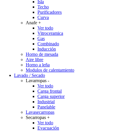
Isla
Techo
Purificadores
Curva
Anafe
+
Ver todo
Vitroceramica
Gas
Combinado
Inducción
Horno de mesada
Aire libre
Horno a leña
Modulos de calentamiento
Lavado / Secado
Lavarropas
-
Ver todo
Carga frontal
Carga superior
Industrial
Panelable
Lavasecarropas
Secarropas
+
Ver todo
Evacuación