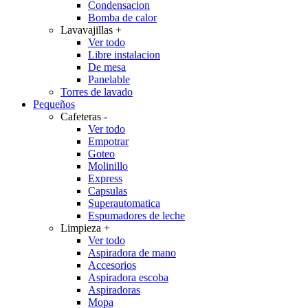
Condensacion
Bomba de calor
Lavavajillas
+
Ver todo
Libre instalacion
De mesa
Panelable
Torres de lavado
Pequeños
Cafeteras
-
Ver todo
Empotrar
Goteo
Molinillo
Express
Capsulas
Superautomatica
Espumadores de leche
Limpieza
+
Ver todo
Aspiradora de mano
Accesorios
Aspiradora escoba
Aspiradoras
Mopa