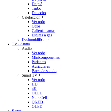
De pié
Turbo
De techo
Calefacción
+
Ver todo
Otros
Calienta camas
Estufas a gas
Deshumidificador
TV / Audio
Audio
-
Ver todo
Minicomponentes
Parlantes
Auriculares
Barra de sonido
Smart TV
+
Ver todo
HD
4K
OLED
NanoCell
QNED
QLED
Bazar