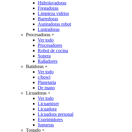
Hidrolavadoras
Fregadoras
Limpieza vidrios
Barredoras
Aspiradoras robot
Lustradoras
Procesadoras
+
Ver todo
Procesadores
Robot de cocina
Sopera
Ralladores
Batidoras
+
Ver todo
c/bowl
Planetaria
De mano
Licuadoras
+
Ver todo
Licuamixer
Licuadora
Licuadora personal
Exprimidores
Jugueras
Tostado
+