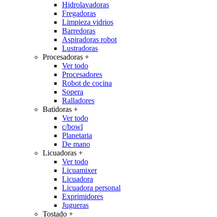
Hidrolavadoras
Fregadoras
Limpieza vidrios
Barredoras
Aspiradoras robot
Lustradoras
Procesadoras
+
Ver todo
Procesadores
Robot de cocina
Sopera
Ralladores
Batidoras
+
Ver todo
c/bowl
Planetaria
De mano
Licuadoras
+
Ver todo
Licuamixer
Licuadora
Licuadora personal
Exprimidores
Jugueras
Tostado
+