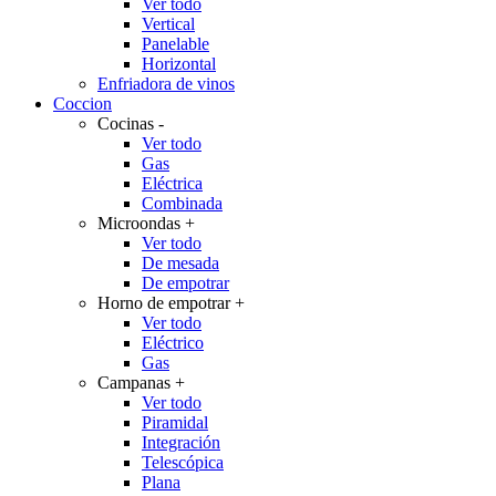
Ver todo
Vertical
Panelable
Horizontal
Enfriadora de vinos
Coccion
Cocinas
-
Ver todo
Gas
Eléctrica
Combinada
Microondas
+
Ver todo
De mesada
De empotrar
Horno de empotrar
+
Ver todo
Eléctrico
Gas
Campanas
+
Ver todo
Piramidal
Integración
Telescópica
Plana