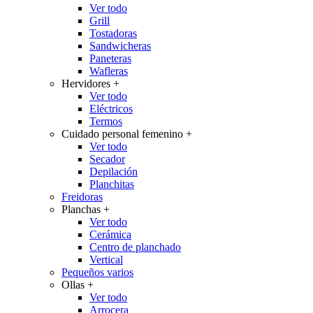
Ver todo
Grill
Tostadoras
Sandwicheras
Paneteras
Wafleras
Hervidores
+
Ver todo
Eléctricos
Termos
Cuidado personal femenino
+
Ver todo
Secador
Depilación
Planchitas
Freidoras
Planchas
+
Ver todo
Cerámica
Centro de planchado
Vertical
Pequeños varios
Ollas
+
Ver todo
Arrocera