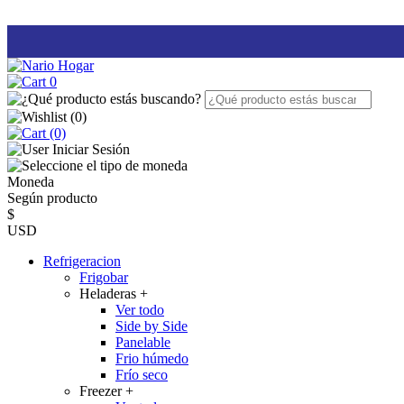
0
(
0
)
(0)
Iniciar Sesión
Moneda
Según producto
$
USD
Refrigeracion
Frigobar
Heladeras
+
Ver todo
Side by Side
Panelable
Frio húmedo
Frío seco
Freezer
+