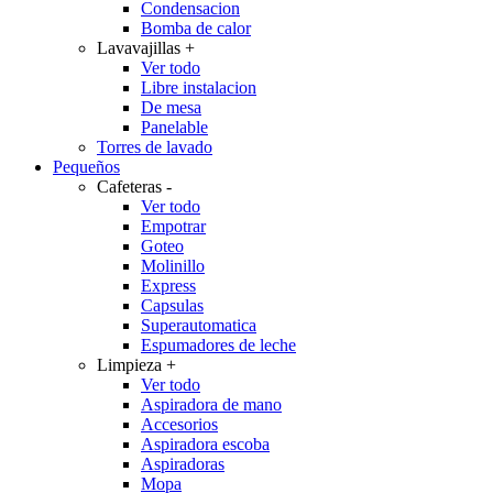
Condensacion
Bomba de calor
Lavavajillas
+
Ver todo
Libre instalacion
De mesa
Panelable
Torres de lavado
Pequeños
Cafeteras
-
Ver todo
Empotrar
Goteo
Molinillo
Express
Capsulas
Superautomatica
Espumadores de leche
Limpieza
+
Ver todo
Aspiradora de mano
Accesorios
Aspiradora escoba
Aspiradoras
Mopa