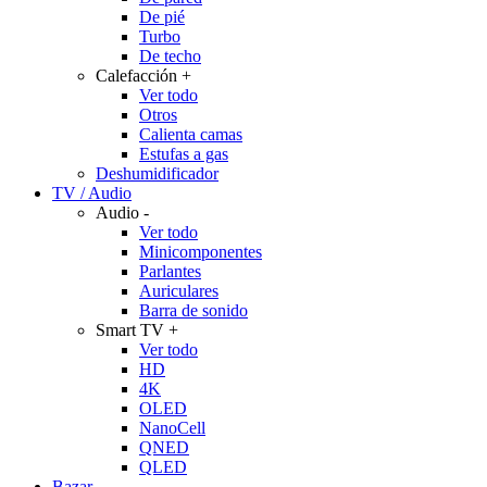
De pié
Turbo
De techo
Calefacción
+
Ver todo
Otros
Calienta camas
Estufas a gas
Deshumidificador
TV / Audio
Audio
-
Ver todo
Minicomponentes
Parlantes
Auriculares
Barra de sonido
Smart TV
+
Ver todo
HD
4K
OLED
NanoCell
QNED
QLED
Bazar