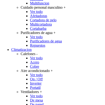
Multifuncion
Cuidado personal masculino
+
Ver todo
Afeitadoras
Cortadora de pelo
Multicortadora
Cortabarba
Purificadores de agua
+
Ver todo
Purificadores de agua
Repuestos
Climatizacion
Calefones
-
Ver todo
Acero
Cobre
Aire acondicionado
+
Ver todo
On / Off
Inverter
Portatil
Ventiladores
+
Ver todo
De mesa
De pared