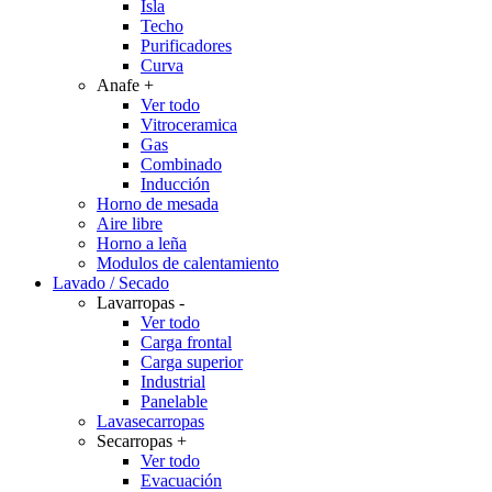
Isla
Techo
Purificadores
Curva
Anafe
+
Ver todo
Vitroceramica
Gas
Combinado
Inducción
Horno de mesada
Aire libre
Horno a leña
Modulos de calentamiento
Lavado / Secado
Lavarropas
-
Ver todo
Carga frontal
Carga superior
Industrial
Panelable
Lavasecarropas
Secarropas
+
Ver todo
Evacuación