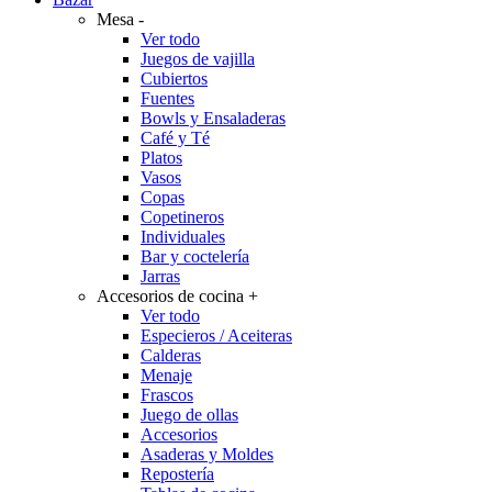
Mesa
-
Ver todo
Juegos de vajilla
Cubiertos
Fuentes
Bowls y Ensaladeras
Café y Té
Platos
Vasos
Copas
Copetineros
Individuales
Bar y coctelería
Jarras
Accesorios de cocina
+
Ver todo
Especieros / Aceiteras
Calderas
Menaje
Frascos
Juego de ollas
Accesorios
Asaderas y Moldes
Repostería