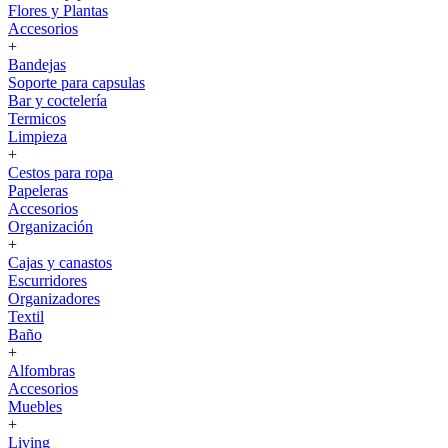
Flores y Plantas
Accesorios
+
Bandejas
Soporte para capsulas
Bar y coctelería
Termicos
Limpieza
+
Cestos para ropa
Papeleras
Accesorios
Organización
+
Cajas y canastos
Escurridores
Organizadores
Textil
Baño
+
Alfombras
Accesorios
Muebles
+
Living