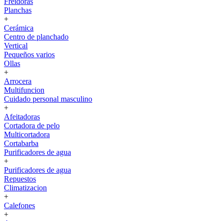
Freidoras
Planchas
+
Cerámica
Centro de planchado
Vertical
Pequeños varios
Ollas
+
Arrocera
Multifuncion
Cuidado personal masculino
+
Afeitadoras
Cortadora de pelo
Multicortadora
Cortabarba
Purificadores de agua
+
Purificadores de agua
Repuestos
Climatizacion
+
Calefones
+