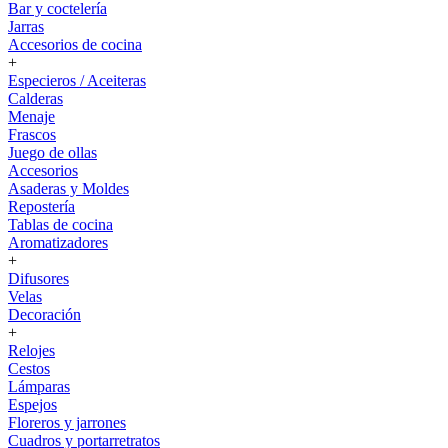
Bar y coctelería
Jarras
Accesorios de cocina
+
Especieros / Aceiteras
Calderas
Menaje
Frascos
Juego de ollas
Accesorios
Asaderas y Moldes
Repostería
Tablas de cocina
Aromatizadores
+
Difusores
Velas
Decoración
+
Relojes
Cestos
Lámparas
Espejos
Floreros y jarrones
Cuadros y portarretratos