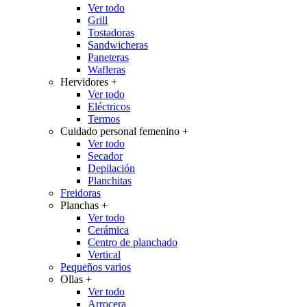
Ver todo
Grill
Tostadoras
Sandwicheras
Paneteras
Wafleras
Hervidores
+
Ver todo
Eléctricos
Termos
Cuidado personal femenino
+
Ver todo
Secador
Depilación
Planchitas
Freidoras
Planchas
+
Ver todo
Cerámica
Centro de planchado
Vertical
Pequeños varios
Ollas
+
Ver todo
Arrocera