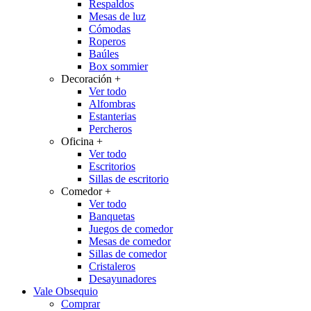
Respaldos
Mesas de luz
Cómodas
Roperos
Baúles
Box sommier
Decoración
+
Ver todo
Alfombras
Estanterias
Percheros
Oficina
+
Ver todo
Escritorios
Sillas de escritorio
Comedor
+
Ver todo
Banquetas
Juegos de comedor
Mesas de comedor
Sillas de comedor
Cristaleros
Desayunadores
Vale Obsequio
Comprar