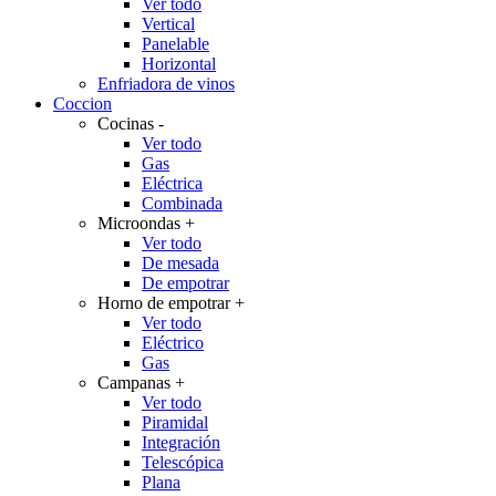
Ver todo
Vertical
Panelable
Horizontal
Enfriadora de vinos
Coccion
Cocinas
-
Ver todo
Gas
Eléctrica
Combinada
Microondas
+
Ver todo
De mesada
De empotrar
Horno de empotrar
+
Ver todo
Eléctrico
Gas
Campanas
+
Ver todo
Piramidal
Integración
Telescópica
Plana