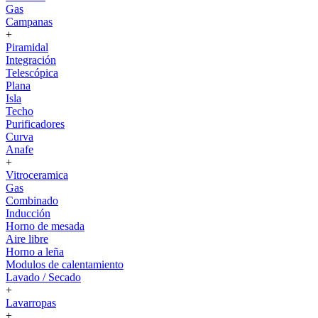
Gas
Campanas
+
Piramidal
Integración
Telescópica
Plana
Isla
Techo
Purificadores
Curva
Anafe
+
Vitroceramica
Gas
Combinado
Inducción
Horno de mesada
Aire libre
Horno a leña
Modulos de calentamiento
Lavado / Secado
+
Lavarropas
+