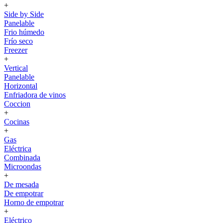
+
Side by Side
Panelable
Frio húmedo
Frío seco
Freezer
+
Vertical
Panelable
Horizontal
Enfriadora de vinos
Coccion
+
Cocinas
+
Gas
Eléctrica
Combinada
Microondas
+
De mesada
De empotrar
Horno de empotrar
+
Eléctrico