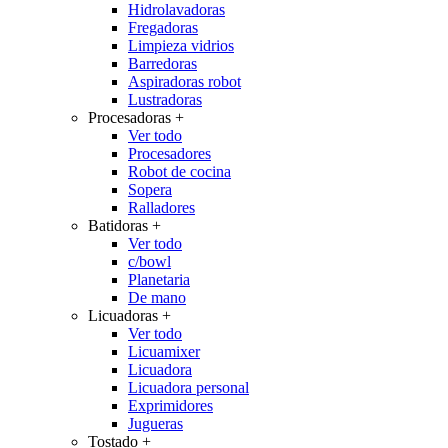
Hidrolavadoras
Fregadoras
Limpieza vidrios
Barredoras
Aspiradoras robot
Lustradoras
Procesadoras
+
Ver todo
Procesadores
Robot de cocina
Sopera
Ralladores
Batidoras
+
Ver todo
c/bowl
Planetaria
De mano
Licuadoras
+
Ver todo
Licuamixer
Licuadora
Licuadora personal
Exprimidores
Jugueras
Tostado
+