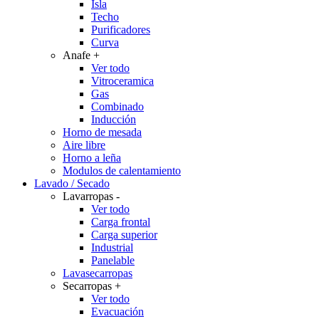
Isla
Techo
Purificadores
Curva
Anafe
+
Ver todo
Vitroceramica
Gas
Combinado
Inducción
Horno de mesada
Aire libre
Horno a leña
Modulos de calentamiento
Lavado / Secado
Lavarropas
-
Ver todo
Carga frontal
Carga superior
Industrial
Panelable
Lavasecarropas
Secarropas
+
Ver todo
Evacuación