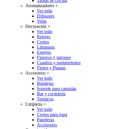
Tablas de cocina
Aromatizadores
+
Ver todo
Difusores
Velas
Decoración
+
Ver todo
Relojes
Cestos
Lámparas
Espejos
Floreros y jarrones
Cuadros y portarretratos
Flores y Plantas
Accesorios
+
Ver todo
Bandejas
Soporte para capsulas
Bar y coctelería
Termicos
Limpieza
+
Ver todo
Cestos para ropa
Papeleras
Accesorios