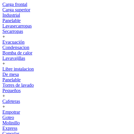
Carga frontal
Carga superior
Industrial
Panelable
Lavasecarropas
Secarropas
+
Evacuación
Condensacion
Bomba de calor
Lavavajillas
+
Libre instalacion
De mesa
Panelable
Torres de lavado
Pequeños
+
Cafeteras
+
Empotrar
Goteo
Molinillo
Express
Capsulas