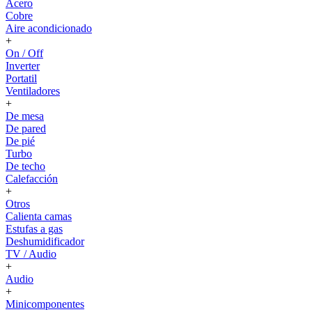
Acero
Cobre
Aire acondicionado
+
On / Off
Inverter
Portatil
Ventiladores
+
De mesa
De pared
De pié
Turbo
De techo
Calefacción
+
Otros
Calienta camas
Estufas a gas
Deshumidificador
TV / Audio
+
Audio
+
Minicomponentes