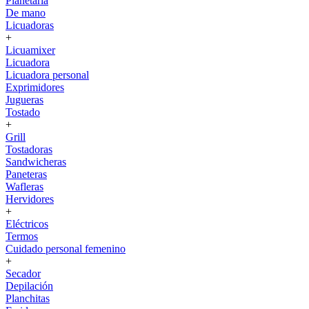
Planetaria
De mano
Licuadoras
+
Licuamixer
Licuadora
Licuadora personal
Exprimidores
Jugueras
Tostado
+
Grill
Tostadoras
Sandwicheras
Paneteras
Wafleras
Hervidores
+
Eléctricos
Termos
Cuidado personal femenino
+
Secador
Depilación
Planchitas