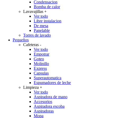
Condensacion
Bomba de calor
Lavavajillas
+
Ver todo
Libre instalacion
De mesa
Panelable
Torres de lavado
Pequeños
Cafeteras
-
Ver todo
Empotrar
Goteo
Molinillo
Express
Capsulas
Superautomatica
Espumadores de leche
Limpieza
+
Ver todo
Aspiradora de mano
Accesorios
Aspiradora escoba
Aspiradoras
Mopa