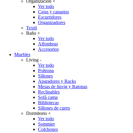
Organización
+
Ver todo
Cajas y canastos
Escurridores
Organizadores
Textil
Baño
+
Ver todo
Alfombras
Accesorios
Muebles
Living
-
Ver todo
Poltrona
Sillones
Aparadores y Racks
Mesas de linvig y Ratonas
Reclinables
Sofá cama
Bibliotecas
Sillones de cuero
Dormitorio
+
Ver todo
Sommier
Colchones