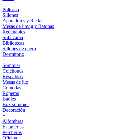
+
Poltrona
Sillones
Aparadores y Racks
Mesas de linvig y Ratonas
Reclinables
Sofá cama
Bibliotecas
Sillones de cuero
Dormitorio
+
Sommier
Colchones
Respaldos
Mesas de luz
Cómodas
Roperos
Baúles
Box sommier
Decoración
+
Alfombras
Estanterias
Percheros
Oficina