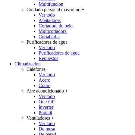
Multifuncion
Cuidado personal masculino
+
Ver todo
Afeitadoras
Cortadora de pelo
Multicortadora
Cortabarba
Purificadores de agua
+
Ver todo
Purificadores de agua
Repuestos
Climatizacion
Calefones
-
Ver todo
Acero
Cobre
Aire acondicionado
+
Ver todo
On / Off
Inverter
Portatil
Ventiladores
+
Ver todo
De mesa
De pared