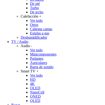
De pié
Turbo
De techo
Calefacción
+
Ver todo
Otros
Calienta camas
Estufas a gas
Deshumidificador
TV / Audio
Audio
-
Ver todo
Minicomponentes
Parlantes
Auriculares
Barra de sonido
Smart TV
+
Ver todo
HD
4K
OLED
NanoCell
QNED
QLED
Bazar