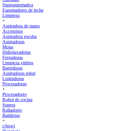
Superautomatica
Espumadores de leche
Limpieza
+
Aspiradora de mano
Accesorios
Aspiradora escoba
Aspiradoras
Mopa
Hidrolavadoras
Fregadoras
Limpieza vidrios
Barredoras
Aspiradoras robot
Lustradoras
Procesadoras
+
Procesadores
Robot de cocina
Sopera
Ralladores
Batidoras
+
c/bowl