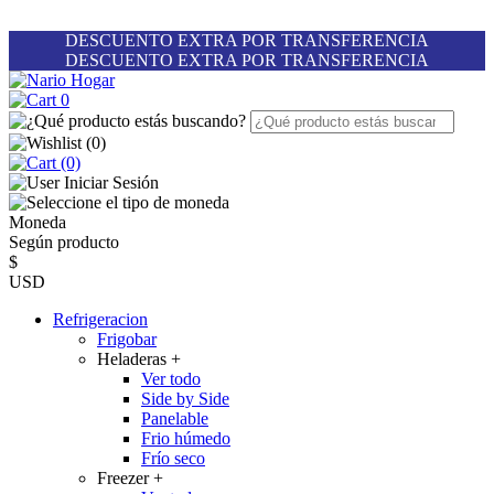
DESCUENTO EXTRA POR TRANSFERENCIA
DESCUENTO EXTRA POR TRANSFERENCIA
0
(
0
)
(0)
Iniciar Sesión
Moneda
Según producto
$
USD
Refrigeracion
Frigobar
Heladeras
+
Ver todo
Side by Side
Panelable
Frio húmedo
Frío seco
Freezer
+