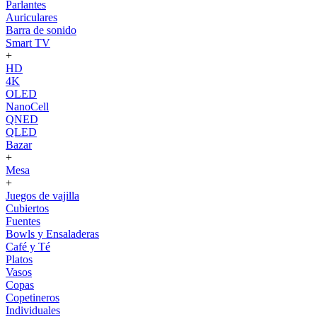
Parlantes
Auriculares
Barra de sonido
Smart TV
+
HD
4K
OLED
NanoCell
QNED
QLED
Bazar
+
Mesa
+
Juegos de vajilla
Cubiertos
Fuentes
Bowls y Ensaladeras
Café y Té
Platos
Vasos
Copas
Copetineros
Individuales