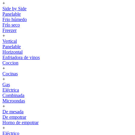
+
Side by Side
Panelable
Frio húmedo
Frío seco
Freezer
+
Vertical
Panelable
Horizontal
Enfriadora de vinos
Coccion
+
Cocinas
+
Gas
Eléctrica
Combinada
Microondas
+
De mesada
De empotrar
Horno de empotrar
+
Eléctrico