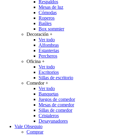
Respaldos
Mesas de luz
Cómodas
Roperos
Baúles
Box sommier
Decoración
+
Ver todo
Alfombras
Estanterias
Percheros
Oficina
+
Ver todo
Escritorios
Sillas de escritorio
Comedor
+
Ver todo
Banquetas
Juegos de comedor
Mesas de comedor
Sillas de comedor
Cristaleros
Desayunadores
Vale Obsequio
Comprar