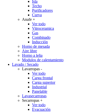
Isla
Techo
Purificadores
Curva
Anafe
+
Ver todo
Vitroceramica
Gas
Combinado
Inducción
Horno de mesada
Aire libre
Horno a leña
Modulos de calentamiento
Lavado / Secado
Lavarropas
-
Ver todo
Carga frontal
Carga superior
Industrial
Panelable
Lavasecarropas
Secarropas
+
Ver todo
Evacuación