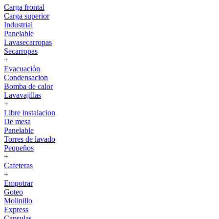
Carga frontal
Carga superior
Industrial
Panelable
Lavasecarropas
Secarropas
+
Evacuación
Condensacion
Bomba de calor
Lavavajillas
+
Libre instalacion
De mesa
Panelable
Torres de lavado
Pequeños
+
Cafeteras
+
Empotrar
Goteo
Molinillo
Express
Capsulas