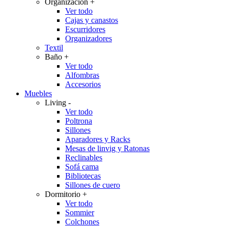
Organización
+
Ver todo
Cajas y canastos
Escurridores
Organizadores
Textil
Baño
+
Ver todo
Alfombras
Accesorios
Muebles
Living
-
Ver todo
Poltrona
Sillones
Aparadores y Racks
Mesas de linvig y Ratonas
Reclinables
Sofá cama
Bibliotecas
Sillones de cuero
Dormitorio
+
Ver todo
Sommier
Colchones