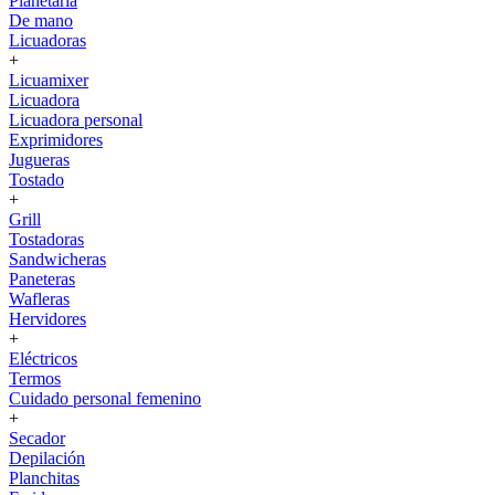
Planetaria
De mano
Licuadoras
+
Licuamixer
Licuadora
Licuadora personal
Exprimidores
Jugueras
Tostado
+
Grill
Tostadoras
Sandwicheras
Paneteras
Wafleras
Hervidores
+
Eléctricos
Termos
Cuidado personal femenino
+
Secador
Depilación
Planchitas