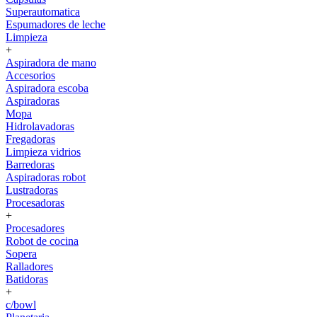
Superautomatica
Espumadores de leche
Limpieza
+
Aspiradora de mano
Accesorios
Aspiradora escoba
Aspiradoras
Mopa
Hidrolavadoras
Fregadoras
Limpieza vidrios
Barredoras
Aspiradoras robot
Lustradoras
Procesadoras
+
Procesadores
Robot de cocina
Sopera
Ralladores
Batidoras
+
c/bowl