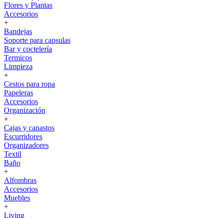
Flores y Plantas
Accesorios
+
Bandejas
Soporte para capsulas
Bar y coctelería
Termicos
Limpieza
+
Cestos para ropa
Papeleras
Accesorios
Organización
+
Cajas y canastos
Escurridores
Organizadores
Textil
Baño
+
Alfombras
Accesorios
Muebles
+
Living