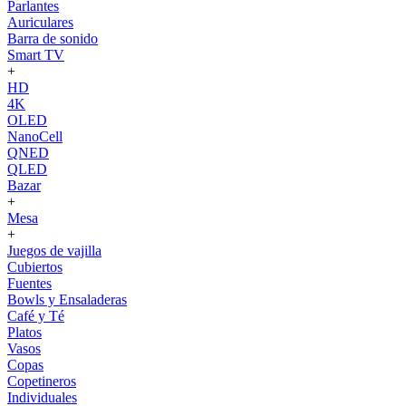
Parlantes
Auriculares
Barra de sonido
Smart TV
+
HD
4K
OLED
NanoCell
QNED
QLED
Bazar
+
Mesa
+
Juegos de vajilla
Cubiertos
Fuentes
Bowls y Ensaladeras
Café y Té
Platos
Vasos
Copas
Copetineros
Individuales