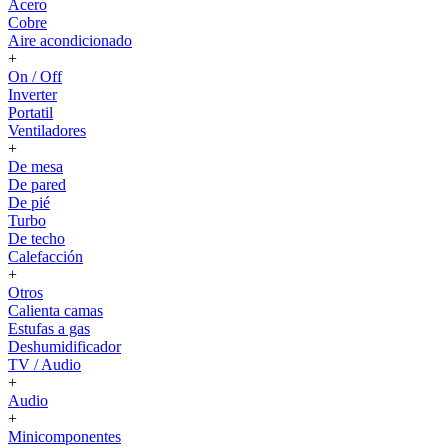
Acero
Cobre
Aire acondicionado
+
On / Off
Inverter
Portatil
Ventiladores
+
De mesa
De pared
De pié
Turbo
De techo
Calefacción
+
Otros
Calienta camas
Estufas a gas
Deshumidificador
TV / Audio
+
Audio
+
Minicomponentes