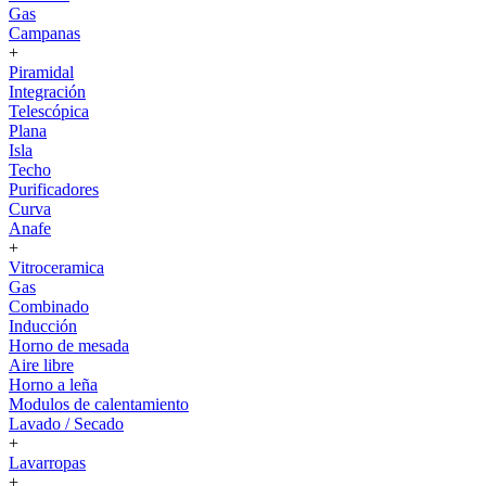
Gas
Campanas
+
Piramidal
Integración
Telescópica
Plana
Isla
Techo
Purificadores
Curva
Anafe
+
Vitroceramica
Gas
Combinado
Inducción
Horno de mesada
Aire libre
Horno a leña
Modulos de calentamiento
Lavado / Secado
+
Lavarropas
+