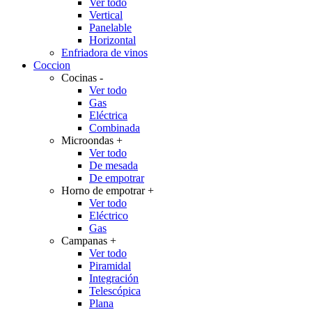
Ver todo
Vertical
Panelable
Horizontal
Enfriadora de vinos
Coccion
Cocinas
-
Ver todo
Gas
Eléctrica
Combinada
Microondas
+
Ver todo
De mesada
De empotrar
Horno de empotrar
+
Ver todo
Eléctrico
Gas
Campanas
+
Ver todo
Piramidal
Integración
Telescópica
Plana