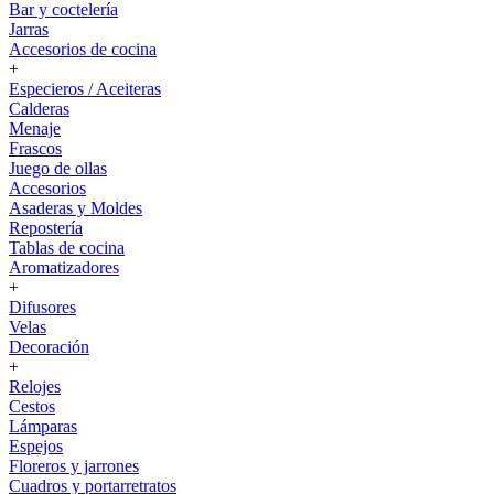
Bar y coctelería
Jarras
Accesorios de cocina
+
Especieros / Aceiteras
Calderas
Menaje
Frascos
Juego de ollas
Accesorios
Asaderas y Moldes
Repostería
Tablas de cocina
Aromatizadores
+
Difusores
Velas
Decoración
+
Relojes
Cestos
Lámparas
Espejos
Floreros y jarrones
Cuadros y portarretratos