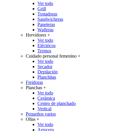
Ver todo
Grill
Tostadoras
Sandwicheras
Paneteras
Wafleras
Hervidores
+
Ver todo
Eléctricos
Termos
Cuidado personal femenino
+
Ver todo
Secador
Depilación
Planchitas
Freidoras
Planchas
+
Ver todo
Cerámica
Centro de planchado
Vertical
Pequeños varios
Ollas
+
Ver todo
Arrocera