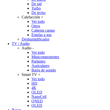
De pié
Turbo
De techo
Calefacción
+
Ver todo
Otros
Calienta camas
Estufas a gas
Deshumidificador
TV / Audio
Audio
-
Ver todo
Minicomponentes
Parlantes
Auriculares
Barra de sonido
Smart TV
+
Ver todo
HD
4K
OLED
NanoCell
QNED
QLED
Bazar