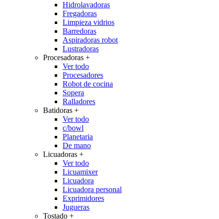
Hidrolavadoras
Fregadoras
Limpieza vidrios
Barredoras
Aspiradoras robot
Lustradoras
Procesadoras
+
Ver todo
Procesadores
Robot de cocina
Sopera
Ralladores
Batidoras
+
Ver todo
c/bowl
Planetaria
De mano
Licuadoras
+
Ver todo
Licuamixer
Licuadora
Licuadora personal
Exprimidores
Jugueras
Tostado
+