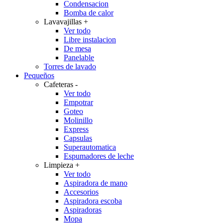
Condensacion
Bomba de calor
Lavavajillas
+
Ver todo
Libre instalacion
De mesa
Panelable
Torres de lavado
Pequeños
Cafeteras
-
Ver todo
Empotrar
Goteo
Molinillo
Express
Capsulas
Superautomatica
Espumadores de leche
Limpieza
+
Ver todo
Aspiradora de mano
Accesorios
Aspiradora escoba
Aspiradoras
Mopa