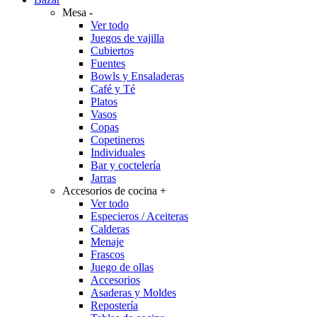
Mesa
-
Ver todo
Juegos de vajilla
Cubiertos
Fuentes
Bowls y Ensaladeras
Café y Té
Platos
Vasos
Copas
Copetineros
Individuales
Bar y coctelería
Jarras
Accesorios de cocina
+
Ver todo
Especieros / Aceiteras
Calderas
Menaje
Frascos
Juego de ollas
Accesorios
Asaderas y Moldes
Repostería