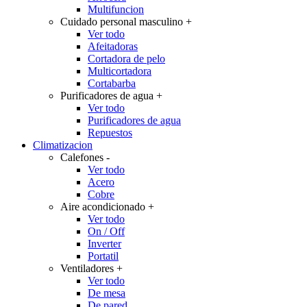
Multifuncion
Cuidado personal masculino
+
Ver todo
Afeitadoras
Cortadora de pelo
Multicortadora
Cortabarba
Purificadores de agua
+
Ver todo
Purificadores de agua
Repuestos
Climatizacion
Calefones
-
Ver todo
Acero
Cobre
Aire acondicionado
+
Ver todo
On / Off
Inverter
Portatil
Ventiladores
+
Ver todo
De mesa
De pared