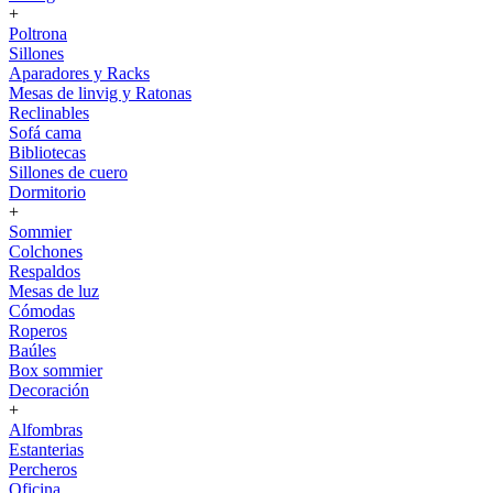
+
Poltrona
Sillones
Aparadores y Racks
Mesas de linvig y Ratonas
Reclinables
Sofá cama
Bibliotecas
Sillones de cuero
Dormitorio
+
Sommier
Colchones
Respaldos
Mesas de luz
Cómodas
Roperos
Baúles
Box sommier
Decoración
+
Alfombras
Estanterias
Percheros
Oficina