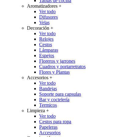
Tablas de cocina
Aromatizadores
+
Ver todo
Difusores
Velas
Decoración
+
Ver todo
Relojes
Cestos
Lámparas
Espejos
Floreros y jarrones
Cuadros y portarretratos
Flores y Plantas
Accesorios
+
Ver todo
Bandejas
Soporte para capsulas
Bar y coctelería
Termicos
Limpieza
+
Ver todo
Cestos para ropa
Papeleras
Accesorios