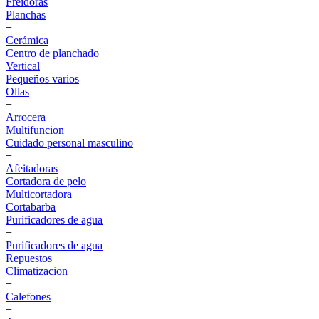
Freidoras
Planchas
+
Cerámica
Centro de planchado
Vertical
Pequeños varios
Ollas
+
Arrocera
Multifuncion
Cuidado personal masculino
+
Afeitadoras
Cortadora de pelo
Multicortadora
Cortabarba
Purificadores de agua
+
Purificadores de agua
Repuestos
Climatizacion
+
Calefones
+