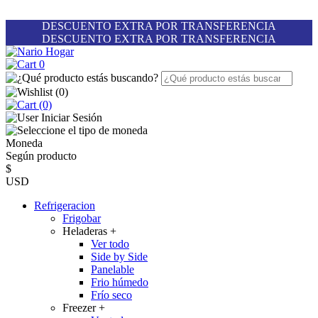
DESCUENTO EXTRA POR TRANSFERENCIA
DESCUENTO EXTRA POR TRANSFERENCIA
0
(
0
)
(0)
Iniciar Sesión
Moneda
Según producto
$
USD
Refrigeracion
Frigobar
Heladeras
+
Ver todo
Side by Side
Panelable
Frio húmedo
Frío seco
Freezer
+