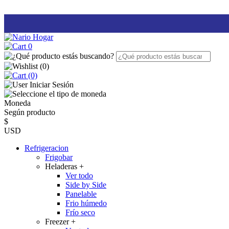
0
(
0
)
(0)
Iniciar Sesión
Moneda
Según producto
$
USD
Refrigeracion
Frigobar
Heladeras
+
Ver todo
Side by Side
Panelable
Frio húmedo
Frío seco
Freezer
+