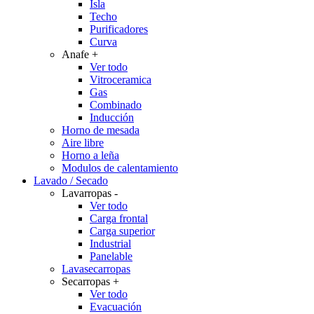
Isla
Techo
Purificadores
Curva
Anafe
+
Ver todo
Vitroceramica
Gas
Combinado
Inducción
Horno de mesada
Aire libre
Horno a leña
Modulos de calentamiento
Lavado / Secado
Lavarropas
-
Ver todo
Carga frontal
Carga superior
Industrial
Panelable
Lavasecarropas
Secarropas
+
Ver todo
Evacuación