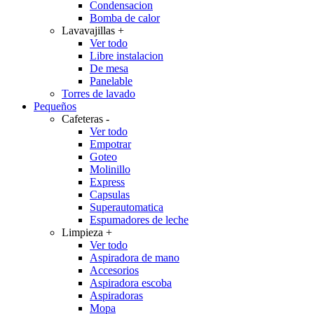
Condensacion
Bomba de calor
Lavavajillas
+
Ver todo
Libre instalacion
De mesa
Panelable
Torres de lavado
Pequeños
Cafeteras
-
Ver todo
Empotrar
Goteo
Molinillo
Express
Capsulas
Superautomatica
Espumadores de leche
Limpieza
+
Ver todo
Aspiradora de mano
Accesorios
Aspiradora escoba
Aspiradoras
Mopa