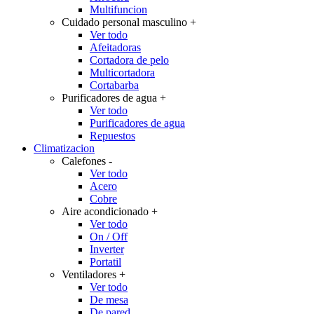
Multifuncion
Cuidado personal masculino
+
Ver todo
Afeitadoras
Cortadora de pelo
Multicortadora
Cortabarba
Purificadores de agua
+
Ver todo
Purificadores de agua
Repuestos
Climatizacion
Calefones
-
Ver todo
Acero
Cobre
Aire acondicionado
+
Ver todo
On / Off
Inverter
Portatil
Ventiladores
+
Ver todo
De mesa
De pared