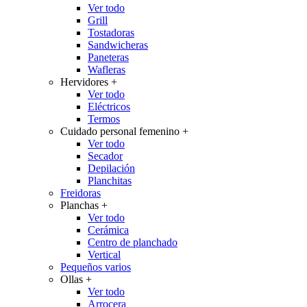
Ver todo
Grill
Tostadoras
Sandwicheras
Paneteras
Wafleras
Hervidores
+
Ver todo
Eléctricos
Termos
Cuidado personal femenino
+
Ver todo
Secador
Depilación
Planchitas
Freidoras
Planchas
+
Ver todo
Cerámica
Centro de planchado
Vertical
Pequeños varios
Ollas
+
Ver todo
Arrocera