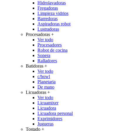
Hidrolavadoras
Fregadoras
Limpieza vidrios
Barredoras
Aspiradoras robot
Lustradoras
Procesadoras
+
Ver todo
Procesadores
Robot de cocina
Sopera
Ralladores
Batidoras
+
Ver todo
c/bowl
Planetaria
De mano
Licuadoras
+
Ver todo
Licuamixer
Licuadora
Licuadora personal
Exprimidores
Jugueras
Tostado
+