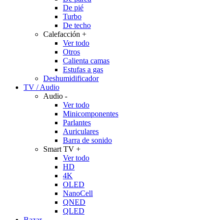
De pié
Turbo
De techo
Calefacción
+
Ver todo
Otros
Calienta camas
Estufas a gas
Deshumidificador
TV / Audio
Audio
-
Ver todo
Minicomponentes
Parlantes
Auriculares
Barra de sonido
Smart TV
+
Ver todo
HD
4K
OLED
NanoCell
QNED
QLED
Bazar