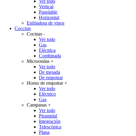
Ver todo
Vertical
Panelable
Horizontal
Enfriadora de vinos
Coccion
Cocinas
-
Ver todo
Gas
Eléctrica
Combinada
Microondas
+
Ver todo
De mesada
De empotrar
Horno de empotrar
+
Ver todo
Eléctrico
Gas
Campanas
+
Ver todo
Piramidal
Integración
Telescópica
Plana