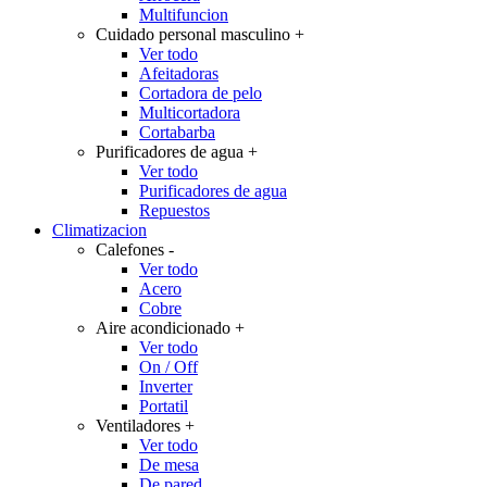
Multifuncion
Cuidado personal masculino
+
Ver todo
Afeitadoras
Cortadora de pelo
Multicortadora
Cortabarba
Purificadores de agua
+
Ver todo
Purificadores de agua
Repuestos
Climatizacion
Calefones
-
Ver todo
Acero
Cobre
Aire acondicionado
+
Ver todo
On / Off
Inverter
Portatil
Ventiladores
+
Ver todo
De mesa
De pared