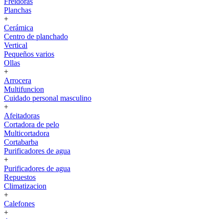
Freidoras
Planchas
+
Cerámica
Centro de planchado
Vertical
Pequeños varios
Ollas
+
Arrocera
Multifuncion
Cuidado personal masculino
+
Afeitadoras
Cortadora de pelo
Multicortadora
Cortabarba
Purificadores de agua
+
Purificadores de agua
Repuestos
Climatizacion
+
Calefones
+