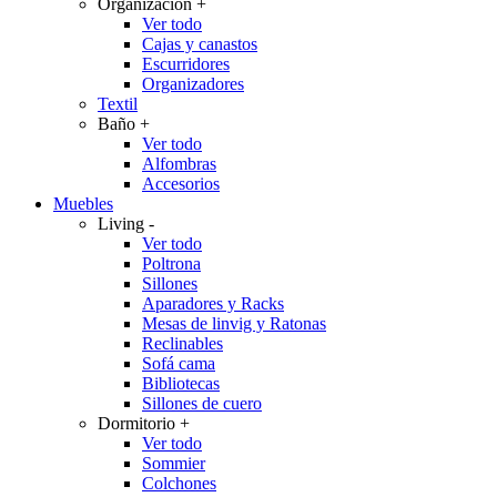
Organización
+
Ver todo
Cajas y canastos
Escurridores
Organizadores
Textil
Baño
+
Ver todo
Alfombras
Accesorios
Muebles
Living
-
Ver todo
Poltrona
Sillones
Aparadores y Racks
Mesas de linvig y Ratonas
Reclinables
Sofá cama
Bibliotecas
Sillones de cuero
Dormitorio
+
Ver todo
Sommier
Colchones