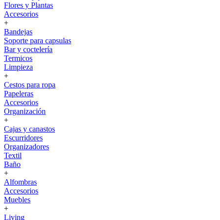
Flores y Plantas
Accesorios
+
Bandejas
Soporte para capsulas
Bar y coctelería
Termicos
Limpieza
+
Cestos para ropa
Papeleras
Accesorios
Organización
+
Cajas y canastos
Escurridores
Organizadores
Textil
Baño
+
Alfombras
Accesorios
Muebles
+
Living