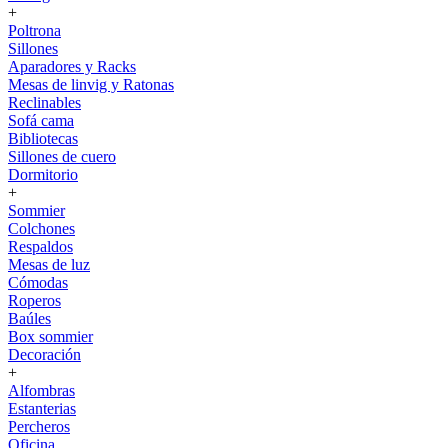
+
Poltrona
Sillones
Aparadores y Racks
Mesas de linvig y Ratonas
Reclinables
Sofá cama
Bibliotecas
Sillones de cuero
Dormitorio
+
Sommier
Colchones
Respaldos
Mesas de luz
Cómodas
Roperos
Baúles
Box sommier
Decoración
+
Alfombras
Estanterias
Percheros
Oficina