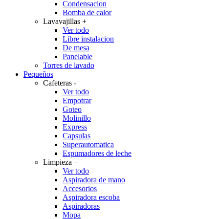
Condensacion
Bomba de calor
Lavavajillas
+
Ver todo
Libre instalacion
De mesa
Panelable
Torres de lavado
Pequeños
Cafeteras
-
Ver todo
Empotrar
Goteo
Molinillo
Express
Capsulas
Superautomatica
Espumadores de leche
Limpieza
+
Ver todo
Aspiradora de mano
Accesorios
Aspiradora escoba
Aspiradoras
Mopa