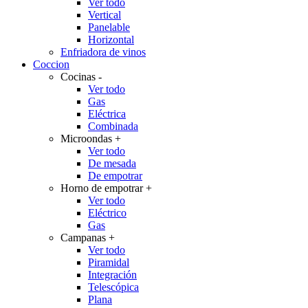
Ver todo
Vertical
Panelable
Horizontal
Enfriadora de vinos
Coccion
Cocinas
-
Ver todo
Gas
Eléctrica
Combinada
Microondas
+
Ver todo
De mesada
De empotrar
Horno de empotrar
+
Ver todo
Eléctrico
Gas
Campanas
+
Ver todo
Piramidal
Integración
Telescópica
Plana