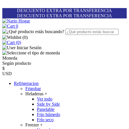
DESCUENTO EXTRA POR TRANSFERENCIA
DESCUENTO EXTRA POR TRANSFERENCIA
0
(
0
)
(0)
Iniciar Sesión
Moneda
Según producto
$
USD
Refrigeracion
Frigobar
Heladeras
+
Ver todo
Side by Side
Panelable
Frio húmedo
Frío seco
Freezer
+