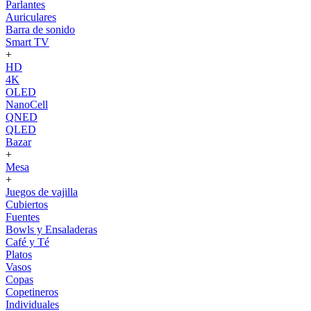
Parlantes
Auriculares
Barra de sonido
Smart TV
+
HD
4K
OLED
NanoCell
QNED
QLED
Bazar
+
Mesa
+
Juegos de vajilla
Cubiertos
Fuentes
Bowls y Ensaladeras
Café y Té
Platos
Vasos
Copas
Copetineros
Individuales