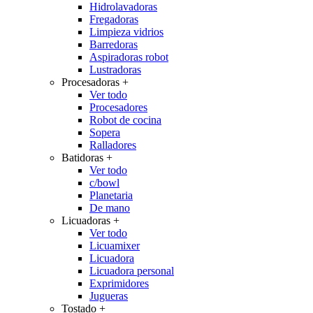
Hidrolavadoras
Fregadoras
Limpieza vidrios
Barredoras
Aspiradoras robot
Lustradoras
Procesadoras
+
Ver todo
Procesadores
Robot de cocina
Sopera
Ralladores
Batidoras
+
Ver todo
c/bowl
Planetaria
De mano
Licuadoras
+
Ver todo
Licuamixer
Licuadora
Licuadora personal
Exprimidores
Jugueras
Tostado
+