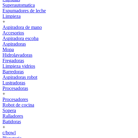
Superautomatica
Espumadores de leche
Limpieza
+
Aspiradora de mano
Accesorios
Aspiradora escoba
Aspiradoras
Mopa
Hidrolavadoras
Fregadoras
Limpieza vidrios
Barredoras
Aspiradoras robot
Lustradoras
Procesadoras
+
Procesadores
Robot de cocina
Sopera
Ralladores
Batidoras
+
c/bowl