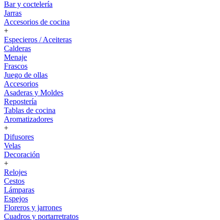
Bar y coctelería
Jarras
Accesorios de cocina
+
Especieros / Aceiteras
Calderas
Menaje
Frascos
Juego de ollas
Accesorios
Asaderas y Moldes
Repostería
Tablas de cocina
Aromatizadores
+
Difusores
Velas
Decoración
+
Relojes
Cestos
Lámparas
Espejos
Floreros y jarrones
Cuadros y portarretratos