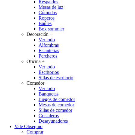
Respaldos
Mesas de luz
Cómodas
Roperos
Baúles
Box sommier
Decoración
+
Ver todo
Alfombras
Estanterias
Percheros
Oficina
+
Ver todo
Escritorios
Sillas de escritorio
Comedor
+
Ver todo
Banquetas
Juegos de comedor
Mesas de comedor
Sillas de comedor
Cristaleros
Desayunadores
Vale Obsequio
Comprar