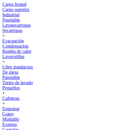
Carga frontal
Carga superior
Industrial
Panelable
Lavasecarropas
Secarropas
+
Evacuación
Condensacion
Bomba de calor
Lavavajillas
+
Libre instalacion
De mesa
Panelable
Torres de lavado
Pequeños
+
Cafeteras
+
Empotrar
Goteo
Molinillo
Express
Capsulas