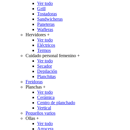
Ver todo
Grill
Tostadoras
Sandwicheras
Paneteras
Wafleras
Hervidores
+
Ver todo
Eléctricos
Termos
Cuidado personal femenino
+
Ver todo
Secador
Depilación
Planchitas
Freidoras
Planchas
+
Ver todo
Cerámica
Centro de planchado
Vertical
Pequeños varios
Ollas
+
Ver todo
Arrocera