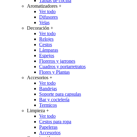
Tablas de cocina
Aromatizadores
+
Ver todo
Difusores
Velas
Decoración
+
Ver todo
Relojes
Cestos
Lámparas
Espejos
Floreros y jarrones
Cuadros y portarretratos
Flores y Plantas
Accesorios
+
Ver todo
Bandejas
Soporte para capsulas
Bar y coctelería
Termicos
Limpieza
+
Ver todo
Cestos para ropa
Papeleras
Accesorios