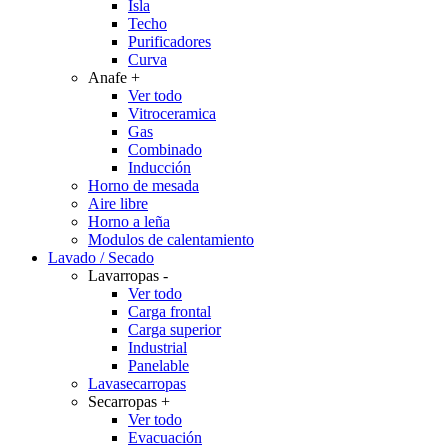
Isla
Techo
Purificadores
Curva
Anafe
+
Ver todo
Vitroceramica
Gas
Combinado
Inducción
Horno de mesada
Aire libre
Horno a leña
Modulos de calentamiento
Lavado / Secado
Lavarropas
-
Ver todo
Carga frontal
Carga superior
Industrial
Panelable
Lavasecarropas
Secarropas
+
Ver todo
Evacuación