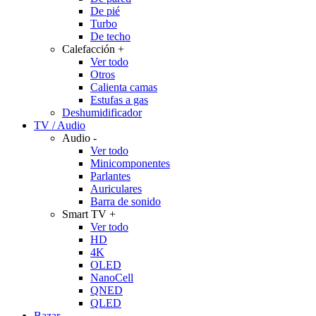
De pié
Turbo
De techo
Calefacción
+
Ver todo
Otros
Calienta camas
Estufas a gas
Deshumidificador
TV / Audio
Audio
-
Ver todo
Minicomponentes
Parlantes
Auriculares
Barra de sonido
Smart TV
+
Ver todo
HD
4K
OLED
NanoCell
QNED
QLED
Bazar