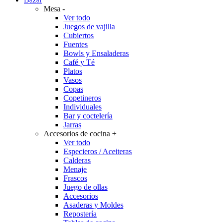
Mesa
-
Ver todo
Juegos de vajilla
Cubiertos
Fuentes
Bowls y Ensaladeras
Café y Té
Platos
Vasos
Copas
Copetineros
Individuales
Bar y coctelería
Jarras
Accesorios de cocina
+
Ver todo
Especieros / Aceiteras
Calderas
Menaje
Frascos
Juego de ollas
Accesorios
Asaderas y Moldes
Repostería