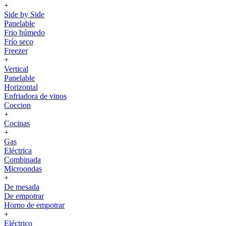
+
Side by Side
Panelable
Frio húmedo
Frío seco
Freezer
+
Vertical
Panelable
Horizontal
Enfriadora de vinos
Coccion
+
Cocinas
+
Gas
Eléctrica
Combinada
Microondas
+
De mesada
De empotrar
Horno de empotrar
+
Eléctrico