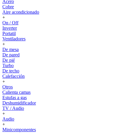
Acero
Cobre
Aire acondicionado
+
On / Off
Inverter
Portatil
Ventiladores
+
De mesa
De pared
De pié
Turbo
De techo
Calefacción
+
Otros
Calienta camas
Estufas a gas
Deshumidificador
TV / Audio
+
Audio
+
Minicomponentes