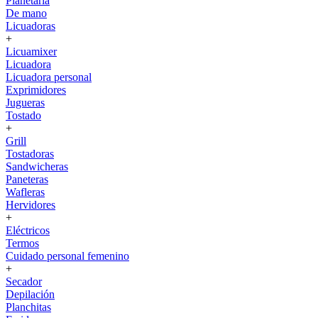
Planetaria
De mano
Licuadoras
+
Licuamixer
Licuadora
Licuadora personal
Exprimidores
Jugueras
Tostado
+
Grill
Tostadoras
Sandwicheras
Paneteras
Wafleras
Hervidores
+
Eléctricos
Termos
Cuidado personal femenino
+
Secador
Depilación
Planchitas