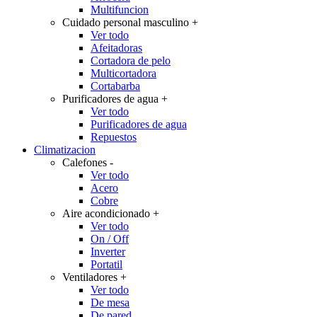
Multifuncion
Cuidado personal masculino
+
Ver todo
Afeitadoras
Cortadora de pelo
Multicortadora
Cortabarba
Purificadores de agua
+
Ver todo
Purificadores de agua
Repuestos
Climatizacion
Calefones
-
Ver todo
Acero
Cobre
Aire acondicionado
+
Ver todo
On / Off
Inverter
Portatil
Ventiladores
+
Ver todo
De mesa
De pared