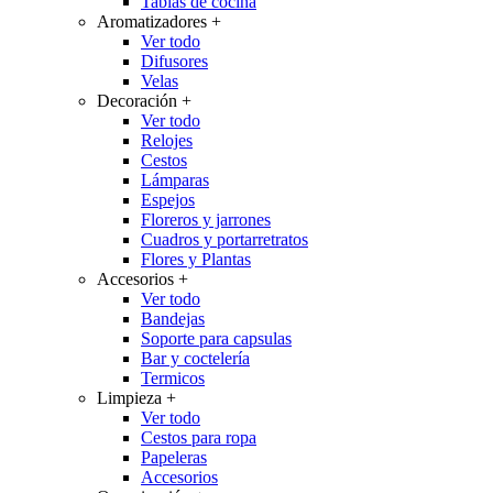
Tablas de cocina
Aromatizadores
+
Ver todo
Difusores
Velas
Decoración
+
Ver todo
Relojes
Cestos
Lámparas
Espejos
Floreros y jarrones
Cuadros y portarretratos
Flores y Plantas
Accesorios
+
Ver todo
Bandejas
Soporte para capsulas
Bar y coctelería
Termicos
Limpieza
+
Ver todo
Cestos para ropa
Papeleras
Accesorios