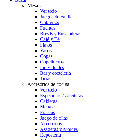
Mesa
-
Ver todo
Juegos de vajilla
Cubiertos
Fuentes
Bowls y Ensaladeras
Café y Té
Platos
Vasos
Copas
Copetineros
Individuales
Bar y coctelería
Jarras
Accesorios de cocina
+
Ver todo
Especieros / Aceiteras
Calderas
Menaje
Frascos
Juego de ollas
Accesorios
Asaderas y Moldes
Repostería