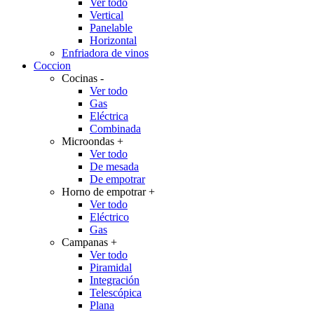
Ver todo
Vertical
Panelable
Horizontal
Enfriadora de vinos
Coccion
Cocinas
-
Ver todo
Gas
Eléctrica
Combinada
Microondas
+
Ver todo
De mesada
De empotrar
Horno de empotrar
+
Ver todo
Eléctrico
Gas
Campanas
+
Ver todo
Piramidal
Integración
Telescópica
Plana