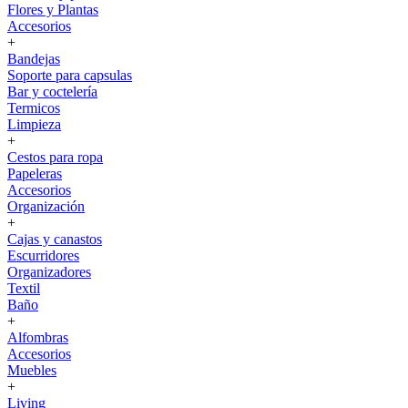
Flores y Plantas
Accesorios
+
Bandejas
Soporte para capsulas
Bar y coctelería
Termicos
Limpieza
+
Cestos para ropa
Papeleras
Accesorios
Organización
+
Cajas y canastos
Escurridores
Organizadores
Textil
Baño
+
Alfombras
Accesorios
Muebles
+
Living