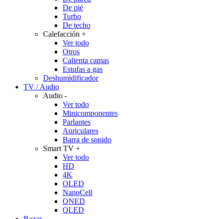
De pié
Turbo
De techo
Calefacción
+
Ver todo
Otros
Calienta camas
Estufas a gas
Deshumidificador
TV / Audio
Audio
-
Ver todo
Minicomponentes
Parlantes
Auriculares
Barra de sonido
Smart TV
+
Ver todo
HD
4K
OLED
NanoCell
QNED
QLED
Bazar