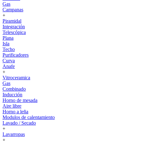
Gas
Campanas
+
Piramidal
Integración
Telescópica
Plana
Isla
Techo
Purificadores
Curva
Anafe
+
Vitroceramica
Gas
Combinado
Inducción
Horno de mesada
Aire libre
Horno a leña
Modulos de calentamiento
Lavado / Secado
+
Lavarropas
+