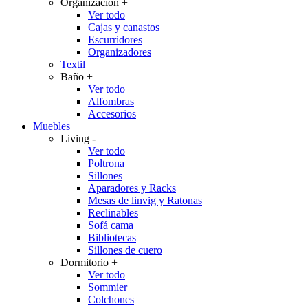
Organización
+
Ver todo
Cajas y canastos
Escurridores
Organizadores
Textil
Baño
+
Ver todo
Alfombras
Accesorios
Muebles
Living
-
Ver todo
Poltrona
Sillones
Aparadores y Racks
Mesas de linvig y Ratonas
Reclinables
Sofá cama
Bibliotecas
Sillones de cuero
Dormitorio
+
Ver todo
Sommier
Colchones