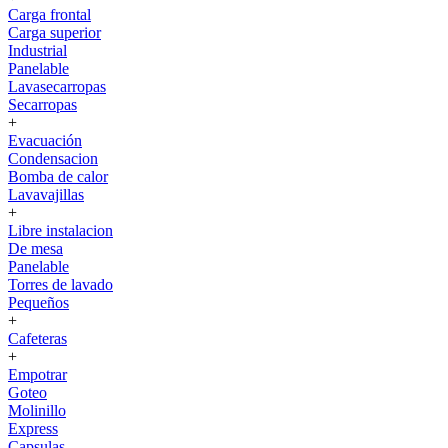
Carga frontal
Carga superior
Industrial
Panelable
Lavasecarropas
Secarropas
+
Evacuación
Condensacion
Bomba de calor
Lavavajillas
+
Libre instalacion
De mesa
Panelable
Torres de lavado
Pequeños
+
Cafeteras
+
Empotrar
Goteo
Molinillo
Express
Capsulas