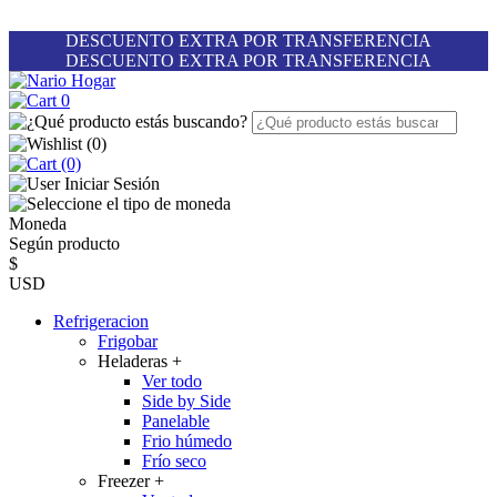
DESCUENTO EXTRA POR TRANSFERENCIA
DESCUENTO EXTRA POR TRANSFERENCIA
0
(
0
)
(0)
Iniciar Sesión
Moneda
Según producto
$
USD
Refrigeracion
Frigobar
Heladeras
+
Ver todo
Side by Side
Panelable
Frio húmedo
Frío seco
Freezer
+