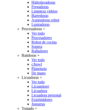
Hidrolavadoras
Fregadoras
Limpieza vidrios
Barredoras
Aspiradoras robot
Lustradoras
Procesadoras
+
Ver todo
Procesadores
Robot de cocina
Sopera
Ralladores
Batidoras
+
Ver todo
c/bowl
Planetaria
De mano
Licuadoras
+
Ver todo
Licuamixer
Licuadora
Licuadora personal
Exprimidores
Jugueras
Tostado
+