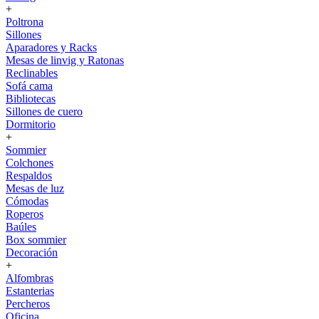
+
Poltrona
Sillones
Aparadores y Racks
Mesas de linvig y Ratonas
Reclinables
Sofá cama
Bibliotecas
Sillones de cuero
Dormitorio
+
Sommier
Colchones
Respaldos
Mesas de luz
Cómodas
Roperos
Baúles
Box sommier
Decoración
+
Alfombras
Estanterias
Percheros
Oficina