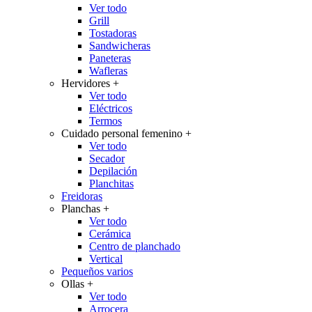
Ver todo
Grill
Tostadoras
Sandwicheras
Paneteras
Wafleras
Hervidores
+
Ver todo
Eléctricos
Termos
Cuidado personal femenino
+
Ver todo
Secador
Depilación
Planchitas
Freidoras
Planchas
+
Ver todo
Cerámica
Centro de planchado
Vertical
Pequeños varios
Ollas
+
Ver todo
Arrocera