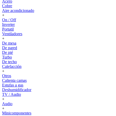
Acero
Cobre
Aire acondicionado
+
On / Off
Inverter
Portatil
Ventiladores
+
De mesa
De pared
De pié
Turbo
De techo
Calefacción
+
Otros
Calienta camas
Estufas a gas
Deshumidificador
TV / Audio
+
Audio
+
Minicomponentes