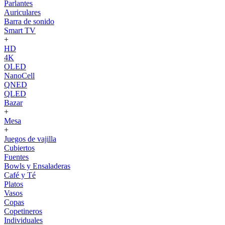
Parlantes
Auriculares
Barra de sonido
Smart TV
+
HD
4K
OLED
NanoCell
QNED
QLED
Bazar
+
Mesa
+
Juegos de vajilla
Cubiertos
Fuentes
Bowls y Ensaladeras
Café y Té
Platos
Vasos
Copas
Copetineros
Individuales