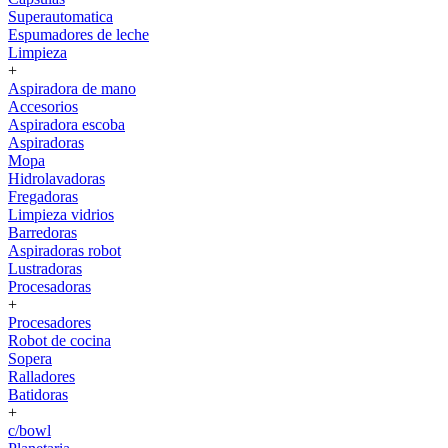
Superautomatica
Espumadores de leche
Limpieza
+
Aspiradora de mano
Accesorios
Aspiradora escoba
Aspiradoras
Mopa
Hidrolavadoras
Fregadoras
Limpieza vidrios
Barredoras
Aspiradoras robot
Lustradoras
Procesadoras
+
Procesadores
Robot de cocina
Sopera
Ralladores
Batidoras
+
c/bowl