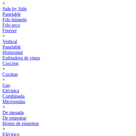
+
Side by Side
Panelable
Frio húmedo
Frío seco
Freezer
+
Vertical
Panelable
Horizontal
Enfriadora de vinos
Coccion
+
Cocinas
+
Gas
Eléctrica
Combinada
Microondas
+
De mesada
De empotrar
Horno de empotrar
+
Eléctrico