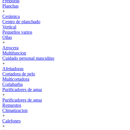
Freidoras
Planchas
+
Cerámica
Centro de planchado
Vertical
Pequeños varios
Ollas
+
Arrocera
Multifuncion
Cuidado personal masculino
+
Afeitadoras
Cortadora de pelo
Multicortadora
Cortabarba
Purificadores de agua
+
Purificadores de agua
Repuestos
Climatizacion
+
Calefones
+