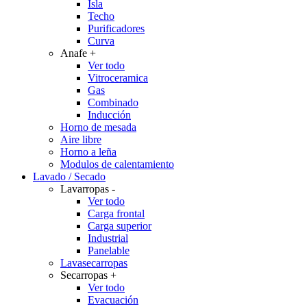
Isla
Techo
Purificadores
Curva
Anafe
+
Ver todo
Vitroceramica
Gas
Combinado
Inducción
Horno de mesada
Aire libre
Horno a leña
Modulos de calentamiento
Lavado / Secado
Lavarropas
-
Ver todo
Carga frontal
Carga superior
Industrial
Panelable
Lavasecarropas
Secarropas
+
Ver todo
Evacuación