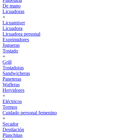
Planetaria
De mano
Licuadoras
+
Licuamixer
Licuadora
Licuadora personal
Exprimidores
Jugueras
Tostado
+
Grill
Tostadoras
Sandwicheras
Paneteras
Wafleras
Hervidores
+
Eléctricos
Termos
Cuidado personal femenino
+
Secador
Depilación
Planchitas