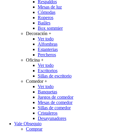
Respaldos
Mesas de luz
Cómodas
Roperos
Baúles
Box sommier
Decoración
+
Ver todo
Alfombras
Estanterias
Percheros
Oficina
+
Ver todo
Escritorios
Sillas de escritorio
Comedor
+
Ver todo
Banquetas
Juegos de comedor
Mesas de comedor
Sillas de comedor
Cristaleros
Desayunadores
Vale Obsequio
Comprar