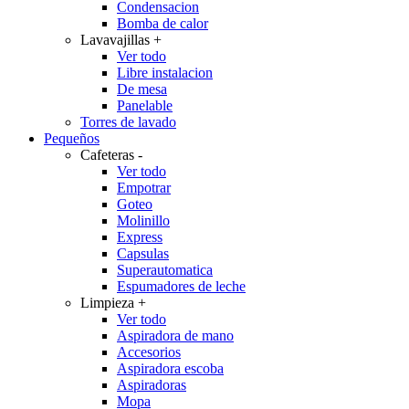
Condensacion
Bomba de calor
Lavavajillas
+
Ver todo
Libre instalacion
De mesa
Panelable
Torres de lavado
Pequeños
Cafeteras
-
Ver todo
Empotrar
Goteo
Molinillo
Express
Capsulas
Superautomatica
Espumadores de leche
Limpieza
+
Ver todo
Aspiradora de mano
Accesorios
Aspiradora escoba
Aspiradoras
Mopa