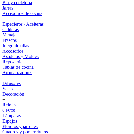
Bar y coctelería
Jarras
Accesorios de cocina
+
Especieros / Aceiteras
Calderas
Menaje
Frascos
Juego de ollas
Accesorios
Asaderas y Moldes
Repostería
Tablas de cocina
Aromatizadores
+
Difusores
Velas
Decoración
+
Relojes
Cestos
Lámparas
Espejos
Floreros y jarrones
Cuadros y portarretratos