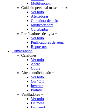
Multifuncion
Cuidado personal masculino
+
Ver todo
Afeitadoras
Cortadora de pelo
Multicortadora
Cortabarba
Purificadores de agua
+
Ver todo
Purificadores de agua
Repuestos
Climatizacion
Calefones
-
Ver todo
Acero
Cobre
Aire acondicionado
+
Ver todo
On / Off
Inverter
Portatil
Ventiladores
+
Ver todo
De mesa
De pared