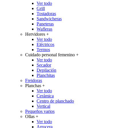
Ver todo
Grill
Tostadoras
Sandwicheras
Paneteras
Wafleras
Hervidores
+
Ver todo
Eléctricos
Termos
Cuidado personal femenino
+
Ver todo
Secador
Depilación
Planchitas
Freidoras
Planchas
+
Ver todo
Cerámica
Centro de planchado
Vertical
Pequeños varios
Ollas
+
Ver todo
Arrocera