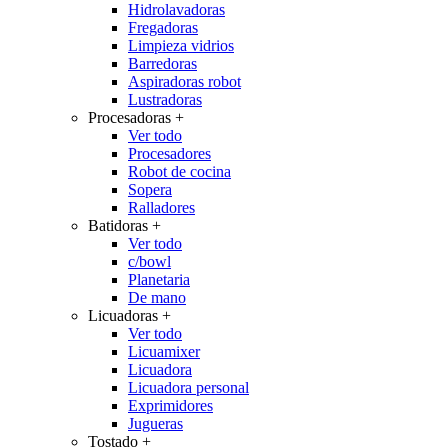
Hidrolavadoras
Fregadoras
Limpieza vidrios
Barredoras
Aspiradoras robot
Lustradoras
Procesadoras
+
Ver todo
Procesadores
Robot de cocina
Sopera
Ralladores
Batidoras
+
Ver todo
c/bowl
Planetaria
De mano
Licuadoras
+
Ver todo
Licuamixer
Licuadora
Licuadora personal
Exprimidores
Jugueras
Tostado
+