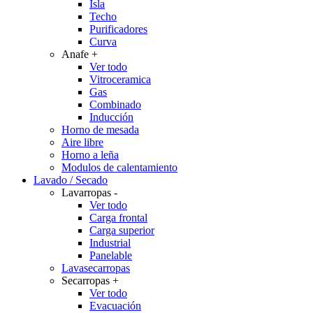
Isla
Techo
Purificadores
Curva
Anafe
+
Ver todo
Vitroceramica
Gas
Combinado
Inducción
Horno de mesada
Aire libre
Horno a leña
Modulos de calentamiento
Lavado / Secado
Lavarropas
-
Ver todo
Carga frontal
Carga superior
Industrial
Panelable
Lavasecarropas
Secarropas
+
Ver todo
Evacuación