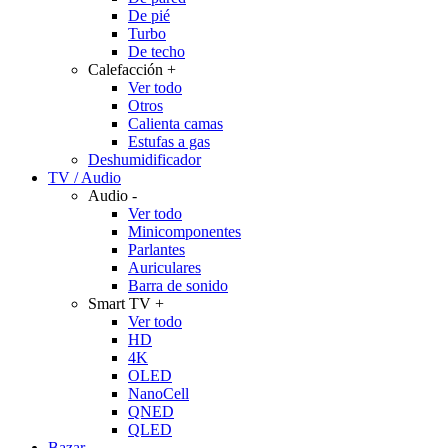
De pié
Turbo
De techo
Calefacción
+
Ver todo
Otros
Calienta camas
Estufas a gas
Deshumidificador
TV / Audio
Audio
-
Ver todo
Minicomponentes
Parlantes
Auriculares
Barra de sonido
Smart TV
+
Ver todo
HD
4K
OLED
NanoCell
QNED
QLED
Bazar