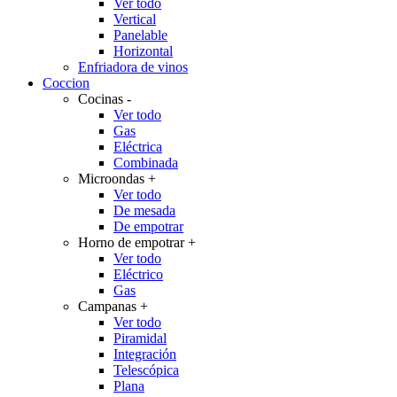
Ver todo
Vertical
Panelable
Horizontal
Enfriadora de vinos
Coccion
Cocinas
-
Ver todo
Gas
Eléctrica
Combinada
Microondas
+
Ver todo
De mesada
De empotrar
Horno de empotrar
+
Ver todo
Eléctrico
Gas
Campanas
+
Ver todo
Piramidal
Integración
Telescópica
Plana