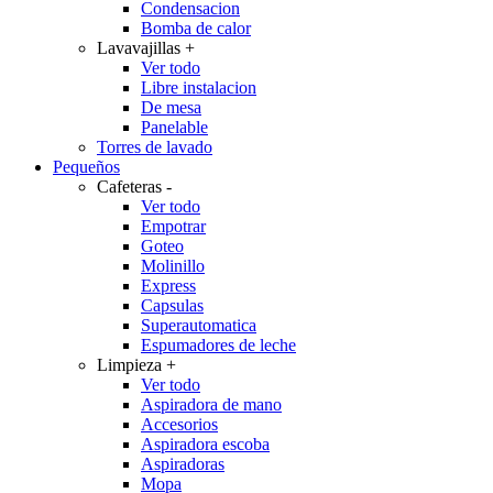
Condensacion
Bomba de calor
Lavavajillas
+
Ver todo
Libre instalacion
De mesa
Panelable
Torres de lavado
Pequeños
Cafeteras
-
Ver todo
Empotrar
Goteo
Molinillo
Express
Capsulas
Superautomatica
Espumadores de leche
Limpieza
+
Ver todo
Aspiradora de mano
Accesorios
Aspiradora escoba
Aspiradoras
Mopa