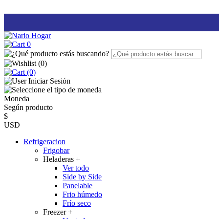
0
(
0
)
(0)
Iniciar Sesión
Moneda
Según producto
$
USD
Refrigeracion
Frigobar
Heladeras
+
Ver todo
Side by Side
Panelable
Frio húmedo
Frío seco
Freezer
+