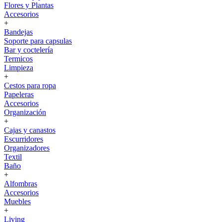
Flores y Plantas
Accesorios
+
Bandejas
Soporte para capsulas
Bar y coctelería
Termicos
Limpieza
+
Cestos para ropa
Papeleras
Accesorios
Organización
+
Cajas y canastos
Escurridores
Organizadores
Textil
Baño
+
Alfombras
Accesorios
Muebles
+
Living