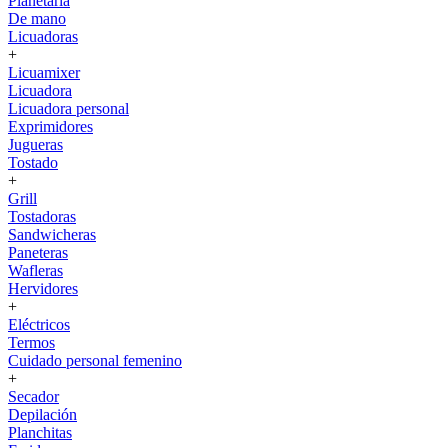
Planetaria
De mano
Licuadoras
+
Licuamixer
Licuadora
Licuadora personal
Exprimidores
Jugueras
Tostado
+
Grill
Tostadoras
Sandwicheras
Paneteras
Wafleras
Hervidores
+
Eléctricos
Termos
Cuidado personal femenino
+
Secador
Depilación
Planchitas