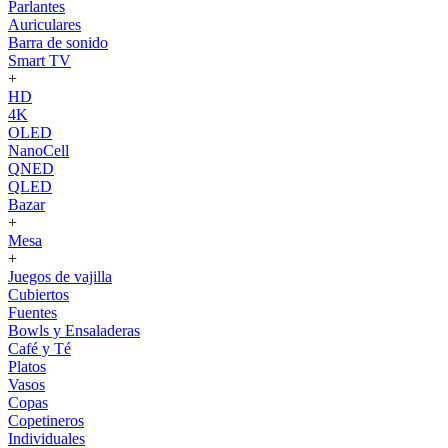
Parlantes
Auriculares
Barra de sonido
Smart TV
+
HD
4K
OLED
NanoCell
QNED
QLED
Bazar
+
Mesa
+
Juegos de vajilla
Cubiertos
Fuentes
Bowls y Ensaladeras
Café y Té
Platos
Vasos
Copas
Copetineros
Individuales