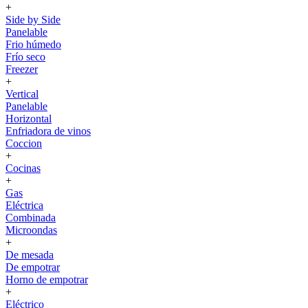
+
Side by Side
Panelable
Frio húmedo
Frío seco
Freezer
+
Vertical
Panelable
Horizontal
Enfriadora de vinos
Coccion
+
Cocinas
+
Gas
Eléctrica
Combinada
Microondas
+
De mesada
De empotrar
Horno de empotrar
+
Eléctrico