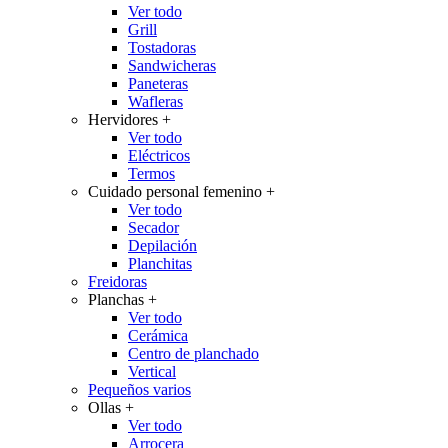
Ver todo
Grill
Tostadoras
Sandwicheras
Paneteras
Wafleras
Hervidores
+
Ver todo
Eléctricos
Termos
Cuidado personal femenino
+
Ver todo
Secador
Depilación
Planchitas
Freidoras
Planchas
+
Ver todo
Cerámica
Centro de planchado
Vertical
Pequeños varios
Ollas
+
Ver todo
Arrocera