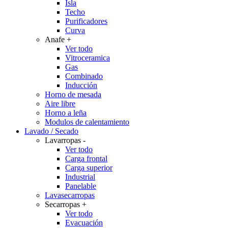
Isla
Techo
Purificadores
Curva
Anafe
+
Ver todo
Vitroceramica
Gas
Combinado
Inducción
Horno de mesada
Aire libre
Horno a leña
Modulos de calentamiento
Lavado / Secado
Lavarropas
-
Ver todo
Carga frontal
Carga superior
Industrial
Panelable
Lavasecarropas
Secarropas
+
Ver todo
Evacuación