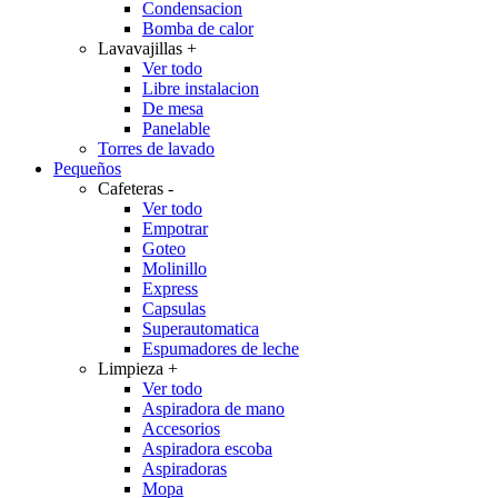
Condensacion
Bomba de calor
Lavavajillas
+
Ver todo
Libre instalacion
De mesa
Panelable
Torres de lavado
Pequeños
Cafeteras
-
Ver todo
Empotrar
Goteo
Molinillo
Express
Capsulas
Superautomatica
Espumadores de leche
Limpieza
+
Ver todo
Aspiradora de mano
Accesorios
Aspiradora escoba
Aspiradoras
Mopa