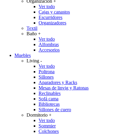
Organización
+
Ver todo
Cajas y canastos
Escurridores
Organizadores
Textil
Baño
+
Ver todo
Alfombras
Accesorios
Muebles
Living
-
Ver todo
Poltrona
Sillones
Aparadores y Racks
Mesas de linvig y Ratonas
Reclinables
Sofá cama
Bibliotecas
Sillones de cuero
Dormitorio
+
Ver todo
Sommier
Colchones