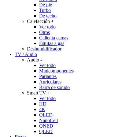
De pié
Turbo
De techo
Calefacción
+
Ver todo
Otros
Calienta camas
Estufas a gas
Deshumidificador
TV / Audio
Audio
-
Ver todo
Minicomponentes
Parlantes
Auriculares
Barra de sonido
Smart TV
+
Ver todo
HD
4K
OLED
NanoCell
QNED
QLED
Bazar