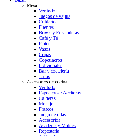
Mesa
-
Ver todo
Juegos de vajilla
Cubiertos
Fuentes
Bowls y Ensaladeras
Café y Té
Platos
Vasos
Copas
Copetineros
Individuales
Bar y coctelería
Jarras
Accesorios de cocina
+
Ver todo
Especieros / Aceiteras
Calderas
Menaje
Frascos
Juego de ollas
Accesorios
Asaderas y Moldes
Repostería