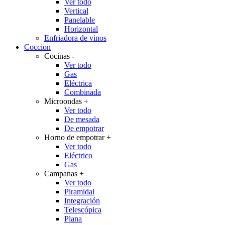
Ver todo
Vertical
Panelable
Horizontal
Enfriadora de vinos
Coccion
Cocinas
-
Ver todo
Gas
Eléctrica
Combinada
Microondas
+
Ver todo
De mesada
De empotrar
Horno de empotrar
+
Ver todo
Eléctrico
Gas
Campanas
+
Ver todo
Piramidal
Integración
Telescópica
Plana