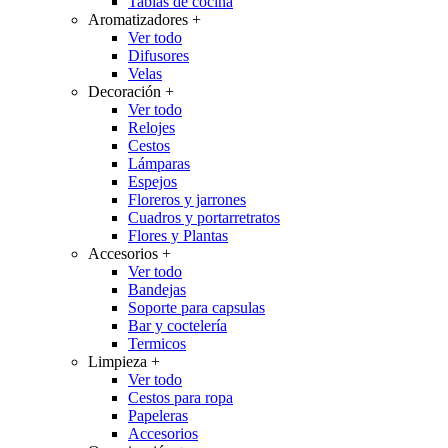
Tablas de cocina
Aromatizadores
+
Ver todo
Difusores
Velas
Decoración
+
Ver todo
Relojes
Cestos
Lámparas
Espejos
Floreros y jarrones
Cuadros y portarretratos
Flores y Plantas
Accesorios
+
Ver todo
Bandejas
Soporte para capsulas
Bar y coctelería
Termicos
Limpieza
+
Ver todo
Cestos para ropa
Papeleras
Accesorios