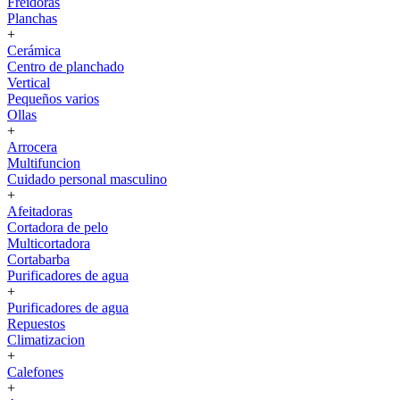
Freidoras
Planchas
+
Cerámica
Centro de planchado
Vertical
Pequeños varios
Ollas
+
Arrocera
Multifuncion
Cuidado personal masculino
+
Afeitadoras
Cortadora de pelo
Multicortadora
Cortabarba
Purificadores de agua
+
Purificadores de agua
Repuestos
Climatizacion
+
Calefones
+