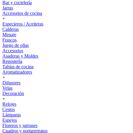
Bar y coctelería
Jarras
Accesorios de cocina
+
Especieros / Aceiteras
Calderas
Menaje
Frascos
Juego de ollas
Accesorios
Asaderas y Moldes
Repostería
Tablas de cocina
Aromatizadores
+
Difusores
Velas
Decoración
+
Relojes
Cestos
Lámparas
Espejos
Floreros y jarrones
Cuadros y portarretratos