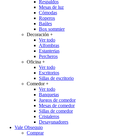
Respaldos
Mesas de luz
Cómodas
Roperos
Baúles
Box sommier
Decoración
+
Ver todo
Alfombras
Estanterias
Percheros
Oficina
+
Ver todo
Escritorios
Sillas de escritorio
Comedor
+
Ver todo
Banquetas
Juegos de comedor
Mesas de comedor
Sillas de comedor
Cristaleros
Desayunadores
Vale Obsequio
Comprar