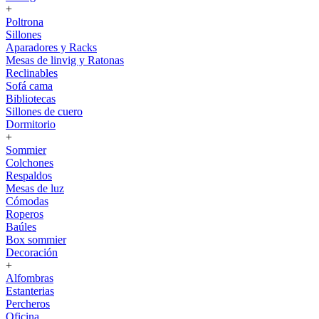
+
Poltrona
Sillones
Aparadores y Racks
Mesas de linvig y Ratonas
Reclinables
Sofá cama
Bibliotecas
Sillones de cuero
Dormitorio
+
Sommier
Colchones
Respaldos
Mesas de luz
Cómodas
Roperos
Baúles
Box sommier
Decoración
+
Alfombras
Estanterias
Percheros
Oficina