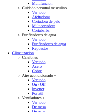
Multifuncion
Cuidado personal masculino
+
Ver todo
Afeitadoras
Cortadora de pelo
Multicortadora
Cortabarba
Purificadores de agua
+
Ver todo
Purificadores de agua
Repuestos
Climatizacion
Calefones
-
Ver todo
Acero
Cobre
Aire acondicionado
+
Ver todo
On / Off
Inverter
Portatil
Ventiladores
+
Ver todo
De mesa
De pared