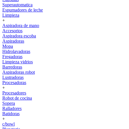
Superautomatica
Espumadores de leche
Limpieza
+
Aspiradora de mano
Accesorios
Aspiradora escoba
Aspiradoras
Mopa
Hidrolavadoras
Fregadoras
Limpieza vidrios
Barredoras
Aspiradoras robot
Lustradoras
Procesadoras
+
Procesadores
Robot de cocina
Sopera
Ralladores
Batidoras
+
c/bowl