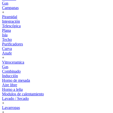
Gas
Campanas
+
Piramidal
Integración
Telescópica
Plana
Isla
Techo
Purificadores
Curva
Anafe
+
Vitroceramica
Gas
Combinado
Inducción
Horno de mesada
Aire libre
Horno a leña
Modulos de calentamiento
Lavado / Secado
+
Lavarropas
+