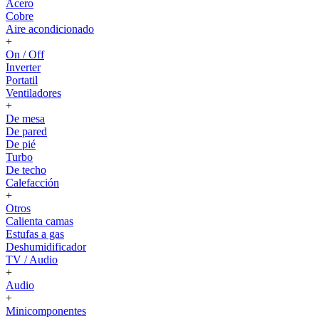
Acero
Cobre
Aire acondicionado
+
On / Off
Inverter
Portatil
Ventiladores
+
De mesa
De pared
De pié
Turbo
De techo
Calefacción
+
Otros
Calienta camas
Estufas a gas
Deshumidificador
TV / Audio
+
Audio
+
Minicomponentes