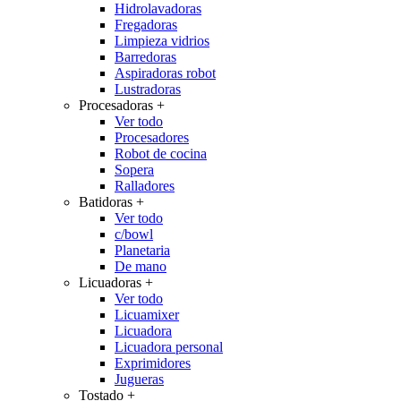
Hidrolavadoras
Fregadoras
Limpieza vidrios
Barredoras
Aspiradoras robot
Lustradoras
Procesadoras
+
Ver todo
Procesadores
Robot de cocina
Sopera
Ralladores
Batidoras
+
Ver todo
c/bowl
Planetaria
De mano
Licuadoras
+
Ver todo
Licuamixer
Licuadora
Licuadora personal
Exprimidores
Jugueras
Tostado
+