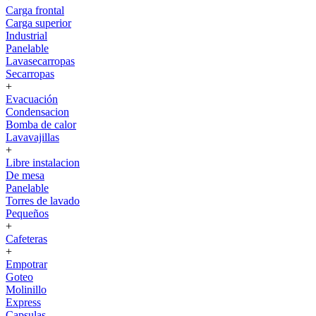
Carga frontal
Carga superior
Industrial
Panelable
Lavasecarropas
Secarropas
+
Evacuación
Condensacion
Bomba de calor
Lavavajillas
+
Libre instalacion
De mesa
Panelable
Torres de lavado
Pequeños
+
Cafeteras
+
Empotrar
Goteo
Molinillo
Express
Capsulas