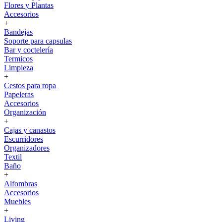
Flores y Plantas
Accesorios
+
Bandejas
Soporte para capsulas
Bar y coctelería
Termicos
Limpieza
+
Cestos para ropa
Papeleras
Accesorios
Organización
+
Cajas y canastos
Escurridores
Organizadores
Textil
Baño
+
Alfombras
Accesorios
Muebles
+
Living