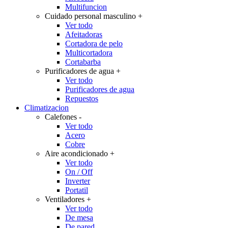
Multifuncion
Cuidado personal masculino
+
Ver todo
Afeitadoras
Cortadora de pelo
Multicortadora
Cortabarba
Purificadores de agua
+
Ver todo
Purificadores de agua
Repuestos
Climatizacion
Calefones
-
Ver todo
Acero
Cobre
Aire acondicionado
+
Ver todo
On / Off
Inverter
Portatil
Ventiladores
+
Ver todo
De mesa
De pared