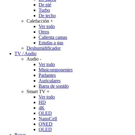
De pié
Turbo
De techo
Calefacción
+
Ver todo
Otros
Calienta camas
Estufas a gas
Deshumidificador
TV / Audio
Audio
-
Ver todo
Minicomponentes
Parlantes
Auriculares
Barra de sonido
Smart TV
+
Ver todo
HD
4K
OLED
NanoCell
QNED
QLED
Bazar