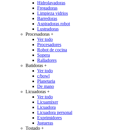
Hidrolavadoras
Fregadoras
Limpieza vidrios
Barredoras
Aspiradoras robot
Lustradoras
Procesadoras
+
Ver todo
Procesadores
Robot de cocina
Sopera
Ralladores
Batidoras
+
Ver todo
c/bowl
Planetaria
De mano
Licuadoras
+
Ver todo
Licuamixer
Licuadora
Licuadora personal
Exprimidores
Jugueras
Tostado
+