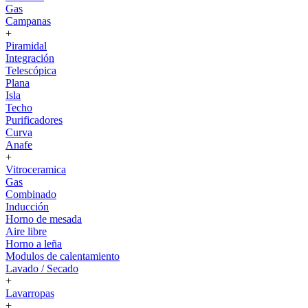
Gas
Campanas
+
Piramidal
Integración
Telescópica
Plana
Isla
Techo
Purificadores
Curva
Anafe
+
Vitroceramica
Gas
Combinado
Inducción
Horno de mesada
Aire libre
Horno a leña
Modulos de calentamiento
Lavado / Secado
+
Lavarropas
+