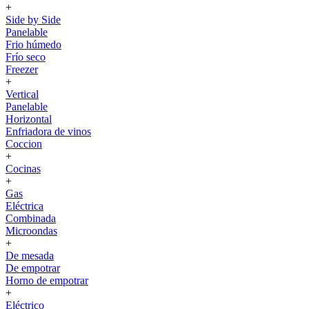
+
Side by Side
Panelable
Frio húmedo
Frío seco
Freezer
+
Vertical
Panelable
Horizontal
Enfriadora de vinos
Coccion
+
Cocinas
+
Gas
Eléctrica
Combinada
Microondas
+
De mesada
De empotrar
Horno de empotrar
+
Eléctrico