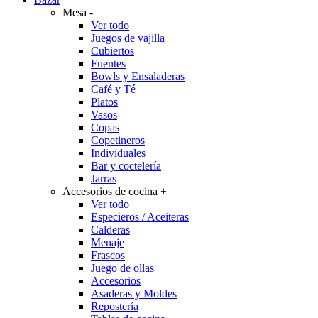
Mesa
-
Ver todo
Juegos de vajilla
Cubiertos
Fuentes
Bowls y Ensaladeras
Café y Té
Platos
Vasos
Copas
Copetineros
Individuales
Bar y coctelería
Jarras
Accesorios de cocina
+
Ver todo
Especieros / Aceiteras
Calderas
Menaje
Frascos
Juego de ollas
Accesorios
Asaderas y Moldes
Repostería