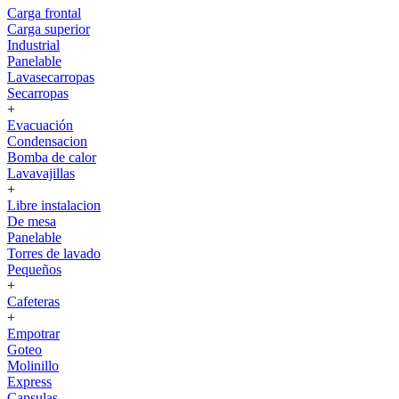
Carga frontal
Carga superior
Industrial
Panelable
Lavasecarropas
Secarropas
+
Evacuación
Condensacion
Bomba de calor
Lavavajillas
+
Libre instalacion
De mesa
Panelable
Torres de lavado
Pequeños
+
Cafeteras
+
Empotrar
Goteo
Molinillo
Express
Capsulas