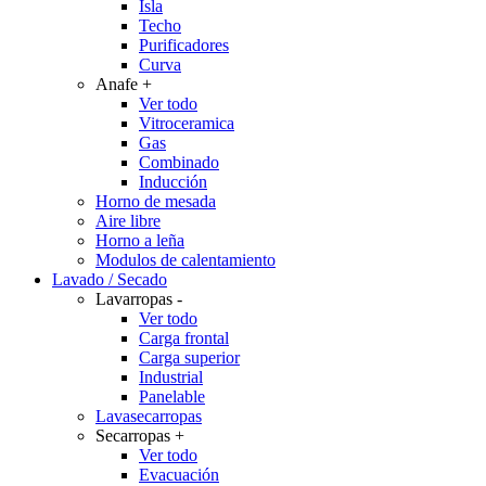
Isla
Techo
Purificadores
Curva
Anafe
+
Ver todo
Vitroceramica
Gas
Combinado
Inducción
Horno de mesada
Aire libre
Horno a leña
Modulos de calentamiento
Lavado / Secado
Lavarropas
-
Ver todo
Carga frontal
Carga superior
Industrial
Panelable
Lavasecarropas
Secarropas
+
Ver todo
Evacuación