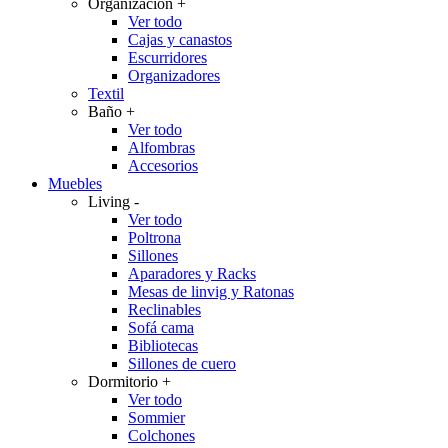
Organización
+
Ver todo
Cajas y canastos
Escurridores
Organizadores
Textil
Baño
+
Ver todo
Alfombras
Accesorios
Muebles
Living
-
Ver todo
Poltrona
Sillones
Aparadores y Racks
Mesas de linvig y Ratonas
Reclinables
Sofá cama
Bibliotecas
Sillones de cuero
Dormitorio
+
Ver todo
Sommier
Colchones