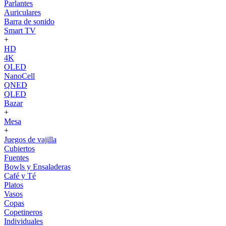
Parlantes
Auriculares
Barra de sonido
Smart TV
+
HD
4K
OLED
NanoCell
QNED
QLED
Bazar
+
Mesa
+
Juegos de vajilla
Cubiertos
Fuentes
Bowls y Ensaladeras
Café y Té
Platos
Vasos
Copas
Copetineros
Individuales