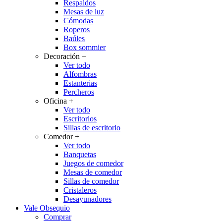
Respaldos
Mesas de luz
Cómodas
Roperos
Baúles
Box sommier
Decoración
+
Ver todo
Alfombras
Estanterias
Percheros
Oficina
+
Ver todo
Escritorios
Sillas de escritorio
Comedor
+
Ver todo
Banquetas
Juegos de comedor
Mesas de comedor
Sillas de comedor
Cristaleros
Desayunadores
Vale Obsequio
Comprar