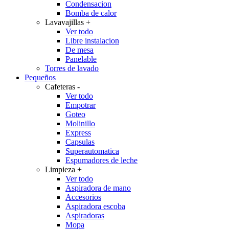
Condensacion
Bomba de calor
Lavavajillas
+
Ver todo
Libre instalacion
De mesa
Panelable
Torres de lavado
Pequeños
Cafeteras
-
Ver todo
Empotrar
Goteo
Molinillo
Express
Capsulas
Superautomatica
Espumadores de leche
Limpieza
+
Ver todo
Aspiradora de mano
Accesorios
Aspiradora escoba
Aspiradoras
Mopa