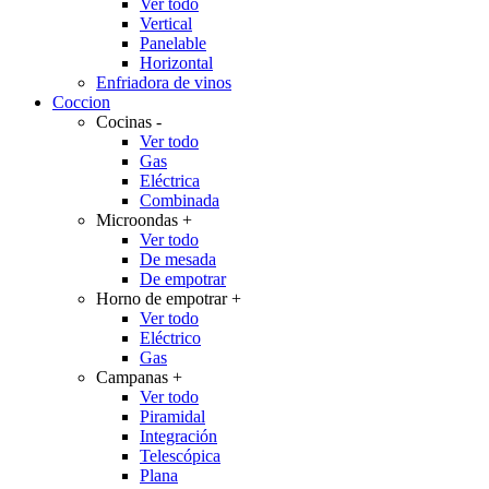
Ver todo
Vertical
Panelable
Horizontal
Enfriadora de vinos
Coccion
Cocinas
-
Ver todo
Gas
Eléctrica
Combinada
Microondas
+
Ver todo
De mesada
De empotrar
Horno de empotrar
+
Ver todo
Eléctrico
Gas
Campanas
+
Ver todo
Piramidal
Integración
Telescópica
Plana