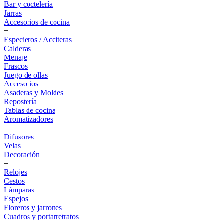
Bar y coctelería
Jarras
Accesorios de cocina
+
Especieros / Aceiteras
Calderas
Menaje
Frascos
Juego de ollas
Accesorios
Asaderas y Moldes
Repostería
Tablas de cocina
Aromatizadores
+
Difusores
Velas
Decoración
+
Relojes
Cestos
Lámparas
Espejos
Floreros y jarrones
Cuadros y portarretratos