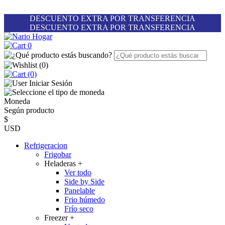
DESCUENTO EXTRA POR TRANSFERENCIA
DESCUENTO EXTRA POR TRANSFERENCIA
0
(
0
)
(0)
Iniciar Sesión
Moneda
Según producto
$
USD
Refrigeracion
Frigobar
Heladeras
+
Ver todo
Side by Side
Panelable
Frio húmedo
Frío seco
Freezer
+