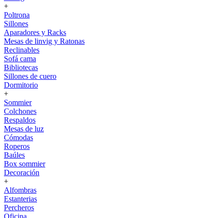
+
Poltrona
Sillones
Aparadores y Racks
Mesas de linvig y Ratonas
Reclinables
Sofá cama
Bibliotecas
Sillones de cuero
Dormitorio
+
Sommier
Colchones
Respaldos
Mesas de luz
Cómodas
Roperos
Baúles
Box sommier
Decoración
+
Alfombras
Estanterias
Percheros
Oficina