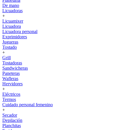
Planetaria
De mano
Licuadoras
+
Licuamixer
Licuadora
Licuadora personal
Exprimidores
Jugueras
Tostado
+
Grill
Tostadoras
Sandwicheras
Paneteras
Wafleras
Hervidores
+
Eléctricos
Termos
Cuidado personal femenino
+
Secador
Depilación
Planchitas