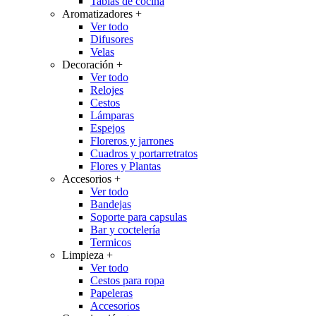
Tablas de cocina
Aromatizadores
+
Ver todo
Difusores
Velas
Decoración
+
Ver todo
Relojes
Cestos
Lámparas
Espejos
Floreros y jarrones
Cuadros y portarretratos
Flores y Plantas
Accesorios
+
Ver todo
Bandejas
Soporte para capsulas
Bar y coctelería
Termicos
Limpieza
+
Ver todo
Cestos para ropa
Papeleras
Accesorios