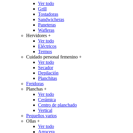
Ver todo
Grill
Tostadoras
Sandwicheras
Paneteras
Wafleras
Hervidores
+
Ver todo
Eléctricos
Termos
Cuidado personal femenino
+
Ver todo
Secador
Depilación
Planchitas
Freidoras
Planchas
+
Ver todo
Cerámica
Centro de planchado
Vertical
Pequeños varios
Ollas
+
Ver todo
Arrocera