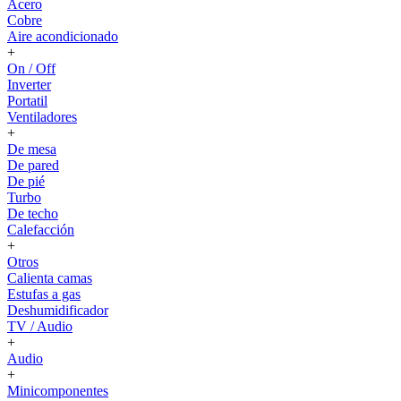
Acero
Cobre
Aire acondicionado
+
On / Off
Inverter
Portatil
Ventiladores
+
De mesa
De pared
De pié
Turbo
De techo
Calefacción
+
Otros
Calienta camas
Estufas a gas
Deshumidificador
TV / Audio
+
Audio
+
Minicomponentes