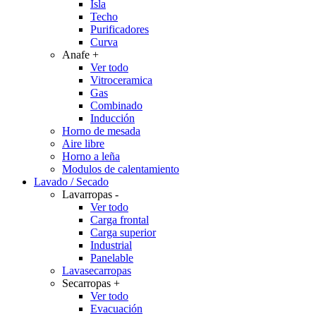
Isla
Techo
Purificadores
Curva
Anafe
+
Ver todo
Vitroceramica
Gas
Combinado
Inducción
Horno de mesada
Aire libre
Horno a leña
Modulos de calentamiento
Lavado / Secado
Lavarropas
-
Ver todo
Carga frontal
Carga superior
Industrial
Panelable
Lavasecarropas
Secarropas
+
Ver todo
Evacuación