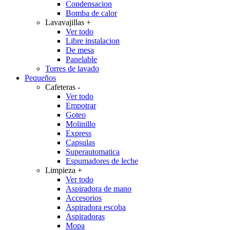
Condensacion
Bomba de calor
Lavavajillas
+
Ver todo
Libre instalacion
De mesa
Panelable
Torres de lavado
Pequeños
Cafeteras
-
Ver todo
Empotrar
Goteo
Molinillo
Express
Capsulas
Superautomatica
Espumadores de leche
Limpieza
+
Ver todo
Aspiradora de mano
Accesorios
Aspiradora escoba
Aspiradoras
Mopa