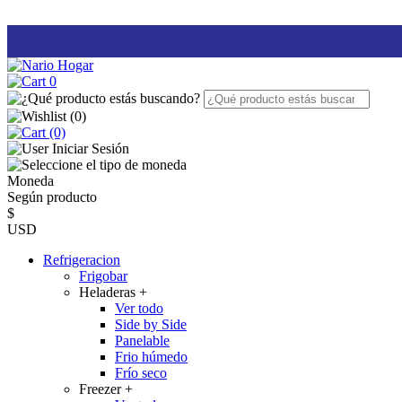
0
(
0
)
(0)
Iniciar Sesión
Moneda
Según producto
$
USD
Refrigeracion
Frigobar
Heladeras
+
Ver todo
Side by Side
Panelable
Frio húmedo
Frío seco
Freezer
+