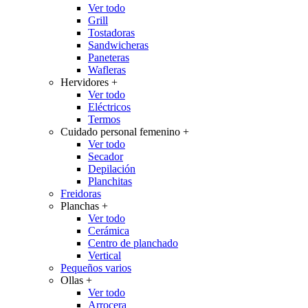
Ver todo
Grill
Tostadoras
Sandwicheras
Paneteras
Wafleras
Hervidores
+
Ver todo
Eléctricos
Termos
Cuidado personal femenino
+
Ver todo
Secador
Depilación
Planchitas
Freidoras
Planchas
+
Ver todo
Cerámica
Centro de planchado
Vertical
Pequeños varios
Ollas
+
Ver todo
Arrocera