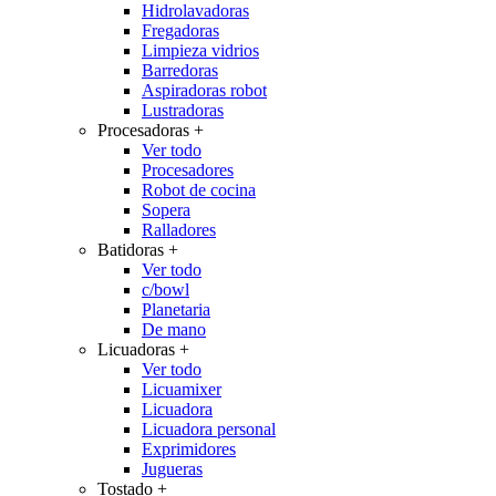
Hidrolavadoras
Fregadoras
Limpieza vidrios
Barredoras
Aspiradoras robot
Lustradoras
Procesadoras
+
Ver todo
Procesadores
Robot de cocina
Sopera
Ralladores
Batidoras
+
Ver todo
c/bowl
Planetaria
De mano
Licuadoras
+
Ver todo
Licuamixer
Licuadora
Licuadora personal
Exprimidores
Jugueras
Tostado
+