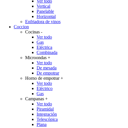
Ver todo
Vertical
Panelable
Horizontal
Enfriadora de vinos
Coccion
Cocinas
-
Ver todo
Gas
Eléctrica
Combinada
Microondas
+
Ver todo
De mesada
De empotrar
Horno de empotrar
+
Ver todo
Eléctrico
Gas
Campanas
+
Ver todo
Piramidal
Integración
Telescópica
Plana