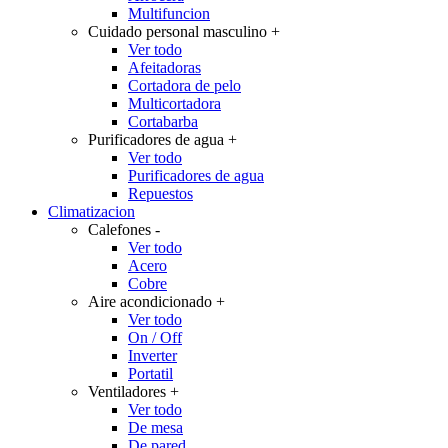
Multifuncion
Cuidado personal masculino
+
Ver todo
Afeitadoras
Cortadora de pelo
Multicortadora
Cortabarba
Purificadores de agua
+
Ver todo
Purificadores de agua
Repuestos
Climatizacion
Calefones
-
Ver todo
Acero
Cobre
Aire acondicionado
+
Ver todo
On / Off
Inverter
Portatil
Ventiladores
+
Ver todo
De mesa
De pared