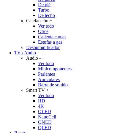
De pié
Turbo
De techo
Calefacción
+
Ver todo
Otros
Calienta camas
Estufas a gas
Deshumidificador
TV / Audio
Audio
-
Ver todo
Minicomponentes
Parlantes
Auriculares
Barra de sonido
Smart TV
+
Ver todo
HD
4K
OLED
NanoCell
QNED
QLED
Bazar