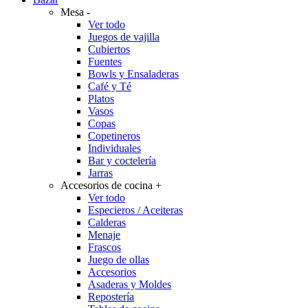
Mesa
-
Ver todo
Juegos de vajilla
Cubiertos
Fuentes
Bowls y Ensaladeras
Café y Té
Platos
Vasos
Copas
Copetineros
Individuales
Bar y coctelería
Jarras
Accesorios de cocina
+
Ver todo
Especieros / Aceiteras
Calderas
Menaje
Frascos
Juego de ollas
Accesorios
Asaderas y Moldes
Repostería