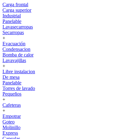
Carga frontal
Carga superior
Industrial
Panelable
Lavasecarropas
Secarropas
+
Evacuación
Condensacion
Bomba de calor
Lavavajillas
+
Libre instalacion
De mesa
Panelable
Torres de lavado
Pequeños
+
Cafeteras
+
Empotrar
Goteo
Molinillo
Express
Capsulas