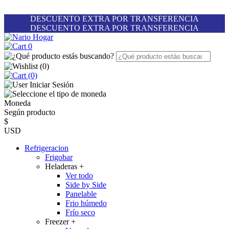
DESCUENTO EXTRA POR TRANSFERENCIA
DESCUENTO EXTRA POR TRANSFERENCIA
0
(
0
)
(0)
Iniciar Sesión
Moneda
Según producto
$
USD
Refrigeracion
Frigobar
Heladeras
+
Ver todo
Side by Side
Panelable
Frio húmedo
Frío seco
Freezer
+