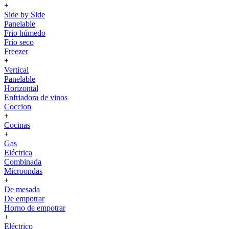
+
Side by Side
Panelable
Frio húmedo
Frío seco
Freezer
+
Vertical
Panelable
Horizontal
Enfriadora de vinos
Coccion
+
Cocinas
+
Gas
Eléctrica
Combinada
Microondas
+
De mesada
De empotrar
Horno de empotrar
+
Eléctrico