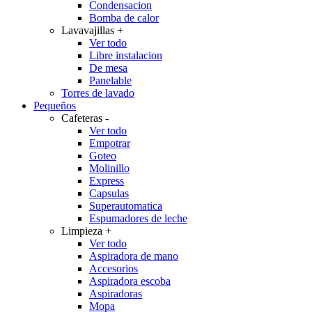
Condensacion
Bomba de calor
Lavavajillas
+
Ver todo
Libre instalacion
De mesa
Panelable
Torres de lavado
Pequeños
Cafeteras
-
Ver todo
Empotrar
Goteo
Molinillo
Express
Capsulas
Superautomatica
Espumadores de leche
Limpieza
+
Ver todo
Aspiradora de mano
Accesorios
Aspiradora escoba
Aspiradoras
Mopa