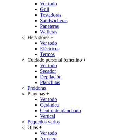
Ver todo
Grill
Tostadoras
Sandwicheras
Paneteras
Wafleras
Hervidores
+
Ver todo
Eléctricos
Termos
Cuidado personal femenino
+
Ver todo
Secador
Depilación
Planchitas
Freidoras
Planchas
+
Ver todo
Cerámica
Centro de planchado
Vertical
Pequeños varios
Ollas
+
Ver todo
Arrocera