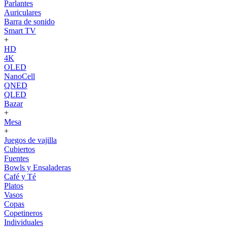
Parlantes
Auriculares
Barra de sonido
Smart TV
+
HD
4K
OLED
NanoCell
QNED
QLED
Bazar
+
Mesa
+
Juegos de vajilla
Cubiertos
Fuentes
Bowls y Ensaladeras
Café y Té
Platos
Vasos
Copas
Copetineros
Individuales