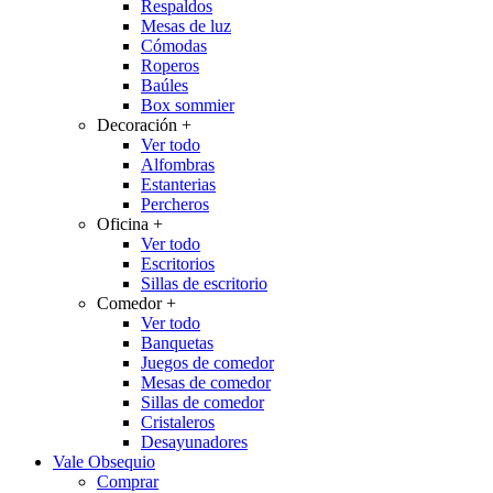
Respaldos
Mesas de luz
Cómodas
Roperos
Baúles
Box sommier
Decoración
+
Ver todo
Alfombras
Estanterias
Percheros
Oficina
+
Ver todo
Escritorios
Sillas de escritorio
Comedor
+
Ver todo
Banquetas
Juegos de comedor
Mesas de comedor
Sillas de comedor
Cristaleros
Desayunadores
Vale Obsequio
Comprar