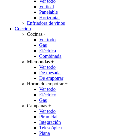
Ver todo
Vertical
Panelable
Horizontal
Enfriadora de vinos
Coccion
Cocinas
-
Ver todo
Gas
Eléctrica
Combinada
Microondas
+
Ver todo
De mesada
De empotrar
Horno de empotrar
+
Ver todo
Eléctrico
Gas
Campanas
+
Ver todo
Piramidal
Integración
Telescópica
Plana