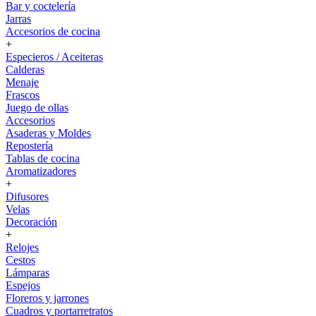
Bar y coctelería
Jarras
Accesorios de cocina
+
Especieros / Aceiteras
Calderas
Menaje
Frascos
Juego de ollas
Accesorios
Asaderas y Moldes
Repostería
Tablas de cocina
Aromatizadores
+
Difusores
Velas
Decoración
+
Relojes
Cestos
Lámparas
Espejos
Floreros y jarrones
Cuadros y portarretratos