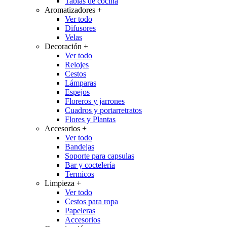
Tablas de cocina
Aromatizadores
+
Ver todo
Difusores
Velas
Decoración
+
Ver todo
Relojes
Cestos
Lámparas
Espejos
Floreros y jarrones
Cuadros y portarretratos
Flores y Plantas
Accesorios
+
Ver todo
Bandejas
Soporte para capsulas
Bar y coctelería
Termicos
Limpieza
+
Ver todo
Cestos para ropa
Papeleras
Accesorios