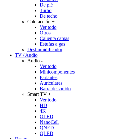
De pié
Turbo
De techo
Calefacción
+
Ver todo
Otros
Calienta camas
Estufas a gas
Deshumidificador
TV / Audio
Audio
-
Ver todo
Minicomponentes
Parlantes
Auriculares
Barra de sonido
Smart TV
+
Ver todo
HD
4K
OLED
NanoCell
QNED
QLED
Bazar