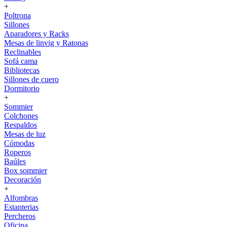
+
Poltrona
Sillones
Aparadores y Racks
Mesas de linvig y Ratonas
Reclinables
Sofá cama
Bibliotecas
Sillones de cuero
Dormitorio
+
Sommier
Colchones
Respaldos
Mesas de luz
Cómodas
Roperos
Baúles
Box sommier
Decoración
+
Alfombras
Estanterias
Percheros
Oficina