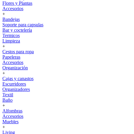
Flores y Plantas
Accesorios
+
Bandejas
Soporte para capsulas
Bar y coctelería
Termicos
Limpieza
+
Cestos para ropa
Papeleras
Accesorios
Organización
+
Cajas y canastos
Escurridores
Organizadores
Textil
Baño
+
Alfombras
Accesorios
Muebles
+
Living