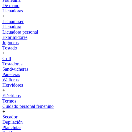
Planetaria
De mano
Licuadoras
+
Licuamixer
Licuadora
Licuadora personal
Exprimidores
Jugueras
Tostado
+
Grill
Tostadoras
Sandwicheras
Paneteras
Wafleras
Hervidores
+
Eléctricos
Termos
Cuidado personal femenino
+
Secador
Depilación
Planchitas