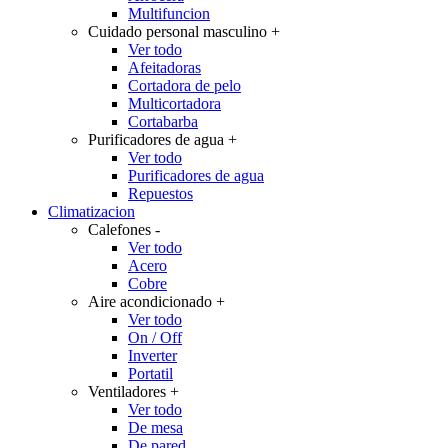
Multifuncion
Cuidado personal masculino
+
Ver todo
Afeitadoras
Cortadora de pelo
Multicortadora
Cortabarba
Purificadores de agua
+
Ver todo
Purificadores de agua
Repuestos
Climatizacion
Calefones
-
Ver todo
Acero
Cobre
Aire acondicionado
+
Ver todo
On / Off
Inverter
Portatil
Ventiladores
+
Ver todo
De mesa
De pared