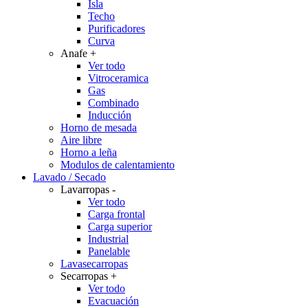
Isla
Techo
Purificadores
Curva
Anafe
+
Ver todo
Vitroceramica
Gas
Combinado
Inducción
Horno de mesada
Aire libre
Horno a leña
Modulos de calentamiento
Lavado / Secado
Lavarropas
-
Ver todo
Carga frontal
Carga superior
Industrial
Panelable
Lavasecarropas
Secarropas
+
Ver todo
Evacuación