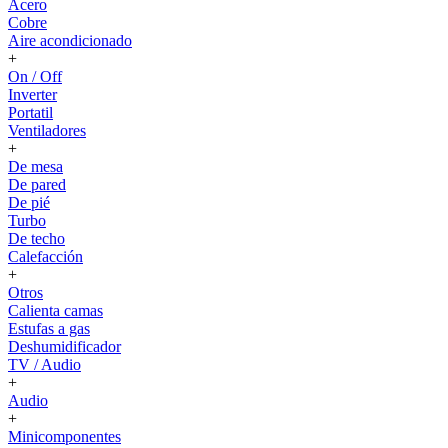
Acero
Cobre
Aire acondicionado
+
On / Off
Inverter
Portatil
Ventiladores
+
De mesa
De pared
De pié
Turbo
De techo
Calefacción
+
Otros
Calienta camas
Estufas a gas
Deshumidificador
TV / Audio
+
Audio
+
Minicomponentes