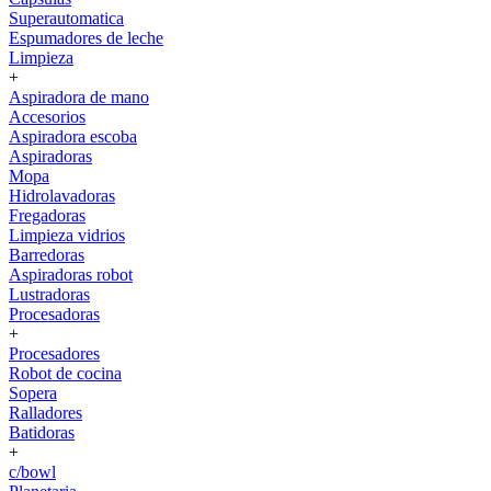
Superautomatica
Espumadores de leche
Limpieza
+
Aspiradora de mano
Accesorios
Aspiradora escoba
Aspiradoras
Mopa
Hidrolavadoras
Fregadoras
Limpieza vidrios
Barredoras
Aspiradoras robot
Lustradoras
Procesadoras
+
Procesadores
Robot de cocina
Sopera
Ralladores
Batidoras
+
c/bowl