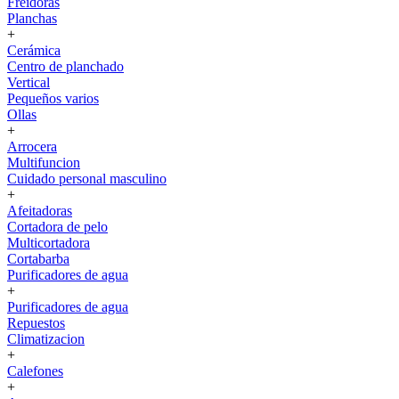
Freidoras
Planchas
+
Cerámica
Centro de planchado
Vertical
Pequeños varios
Ollas
+
Arrocera
Multifuncion
Cuidado personal masculino
+
Afeitadoras
Cortadora de pelo
Multicortadora
Cortabarba
Purificadores de agua
+
Purificadores de agua
Repuestos
Climatizacion
+
Calefones
+