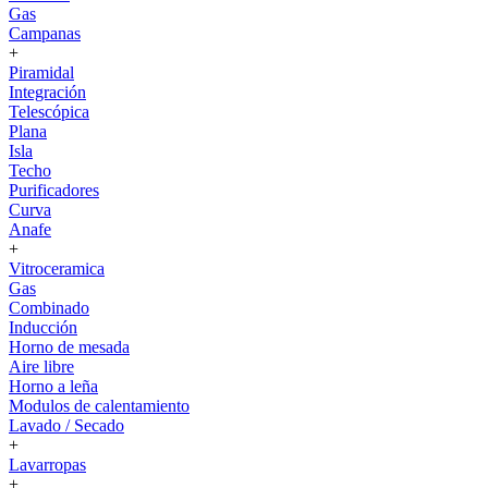
Gas
Campanas
+
Piramidal
Integración
Telescópica
Plana
Isla
Techo
Purificadores
Curva
Anafe
+
Vitroceramica
Gas
Combinado
Inducción
Horno de mesada
Aire libre
Horno a leña
Modulos de calentamiento
Lavado / Secado
+
Lavarropas
+