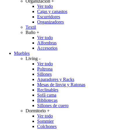
Organización
+
Ver todo
Cajas y canastos
Escurridores
Organizadores
Textil
Baño
+
Ver todo
Alfombras
Accesorios
Muebles
Living
-
Ver todo
Poltrona
Sillones
Aparadores y Racks
Mesas de linvig y Ratonas
Reclinables
Sofá cama
Bibliotecas
Sillones de cuero
Dormitorio
+
Ver todo
Sommier
Colchones