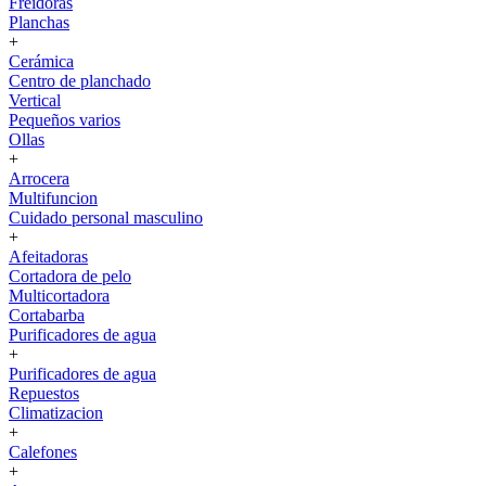
Freidoras
Planchas
+
Cerámica
Centro de planchado
Vertical
Pequeños varios
Ollas
+
Arrocera
Multifuncion
Cuidado personal masculino
+
Afeitadoras
Cortadora de pelo
Multicortadora
Cortabarba
Purificadores de agua
+
Purificadores de agua
Repuestos
Climatizacion
+
Calefones
+