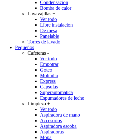
Condensacion
Bomba de calor
Lavavajillas
+
Ver todo
Libre instalacion
De mesa
Panelable
Torres de lavado
Pequeños
Cafeteras
-
Ver todo
Empotrar
Goteo
Molinillo
Express
Capsulas
Superautomatica
Espumadores de leche
Limpieza
+
Ver todo
Aspiradora de mano
Accesorios
Aspiradora escoba
Aspiradoras
Mopa