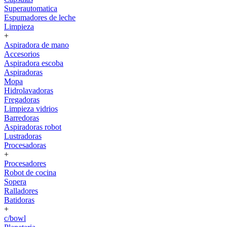
Superautomatica
Espumadores de leche
Limpieza
+
Aspiradora de mano
Accesorios
Aspiradora escoba
Aspiradoras
Mopa
Hidrolavadoras
Fregadoras
Limpieza vidrios
Barredoras
Aspiradoras robot
Lustradoras
Procesadoras
+
Procesadores
Robot de cocina
Sopera
Ralladores
Batidoras
+
c/bowl