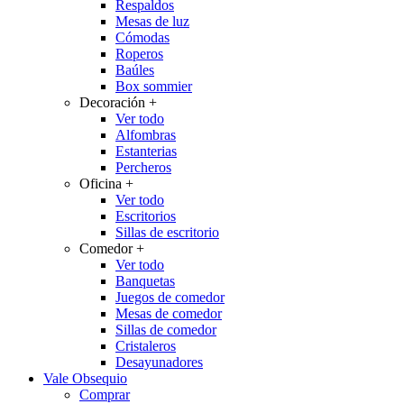
Respaldos
Mesas de luz
Cómodas
Roperos
Baúles
Box sommier
Decoración
+
Ver todo
Alfombras
Estanterias
Percheros
Oficina
+
Ver todo
Escritorios
Sillas de escritorio
Comedor
+
Ver todo
Banquetas
Juegos de comedor
Mesas de comedor
Sillas de comedor
Cristaleros
Desayunadores
Vale Obsequio
Comprar