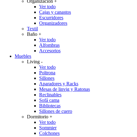
Organización
+
Ver todo
Cajas y canastos
Escurridores
Organizadores
Textil
Baño
+
Ver todo
Alfombras
Accesorios
Muebles
Living
-
Ver todo
Poltrona
Sillones
Aparadores y Racks
Mesas de linvig y Ratonas
Reclinables
Sofá cama
Bibliotecas
Sillones de cuero
Dormitorio
+
Ver todo
Sommier
Colchones