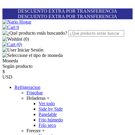
DESCUENTO EXTRA POR TRANSFERENCIA
DESCUENTO EXTRA POR TRANSFERENCIA
0
(
0
)
(0)
Iniciar Sesión
Moneda
Según producto
$
USD
Refrigeracion
Frigobar
Heladeras
+
Ver todo
Side by Side
Panelable
Frio húmedo
Frío seco
Freezer
+