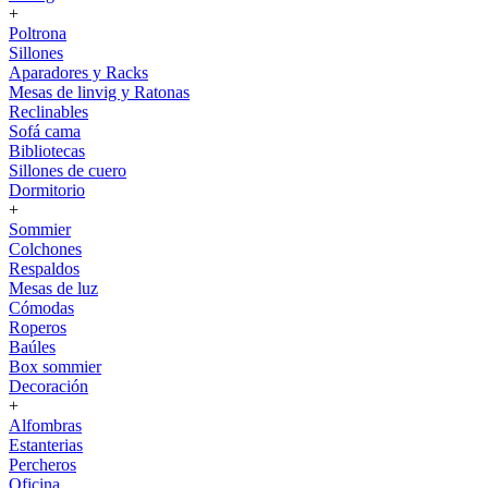
+
Poltrona
Sillones
Aparadores y Racks
Mesas de linvig y Ratonas
Reclinables
Sofá cama
Bibliotecas
Sillones de cuero
Dormitorio
+
Sommier
Colchones
Respaldos
Mesas de luz
Cómodas
Roperos
Baúles
Box sommier
Decoración
+
Alfombras
Estanterias
Percheros
Oficina