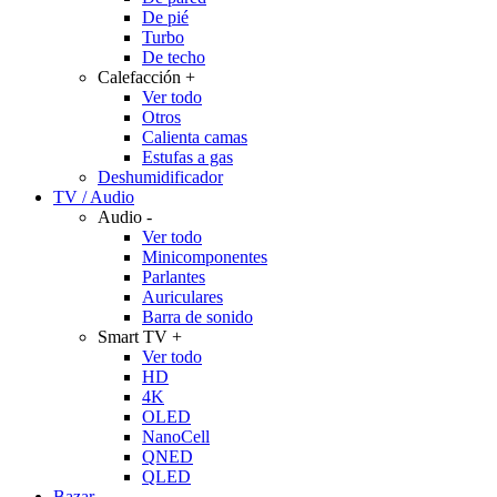
De pié
Turbo
De techo
Calefacción
+
Ver todo
Otros
Calienta camas
Estufas a gas
Deshumidificador
TV / Audio
Audio
-
Ver todo
Minicomponentes
Parlantes
Auriculares
Barra de sonido
Smart TV
+
Ver todo
HD
4K
OLED
NanoCell
QNED
QLED
Bazar