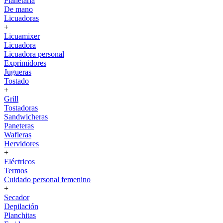
Planetaria
De mano
Licuadoras
+
Licuamixer
Licuadora
Licuadora personal
Exprimidores
Jugueras
Tostado
+
Grill
Tostadoras
Sandwicheras
Paneteras
Wafleras
Hervidores
+
Eléctricos
Termos
Cuidado personal femenino
+
Secador
Depilación
Planchitas