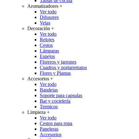
Tablas de cocina
Aromatizadores
+
Ver todo
Difusores
Velas
Decoración
+
Ver todo
Relojes
Cestos
Lámparas
Espejos
Floreros y jarrones
Cuadros y portarretratos
Flores y Plantas
Accesorios
+
Ver todo
Bandejas
Soporte para capsulas
Bar y coctelería
Termicos
Limpieza
+
Ver todo
Cestos para ropa
Papeleras
Accesorios