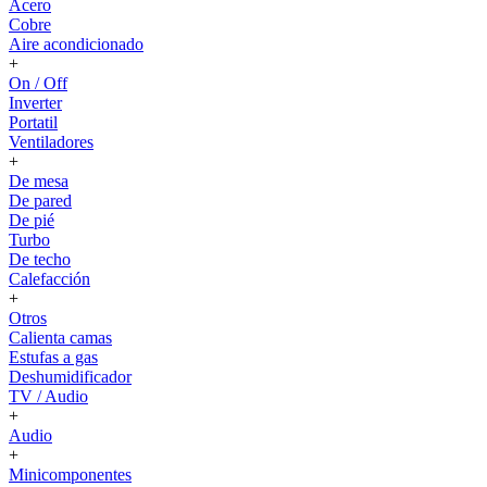
Acero
Cobre
Aire acondicionado
+
On / Off
Inverter
Portatil
Ventiladores
+
De mesa
De pared
De pié
Turbo
De techo
Calefacción
+
Otros
Calienta camas
Estufas a gas
Deshumidificador
TV / Audio
+
Audio
+
Minicomponentes