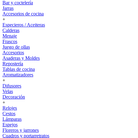
Bar y coctelería
Jarras
Accesorios de cocina
+
Especieros / Aceiteras
Calderas
Menaje
Frascos
Juego de ollas
Accesorios
Asaderas y Moldes
Repostería
Tablas de cocina
Aromatizadores
+
Difusores
Velas
Decoración
+
Relojes
Cestos
Lámparas
Espejos
Floreros y jarrones
Cuadros y portarretratos