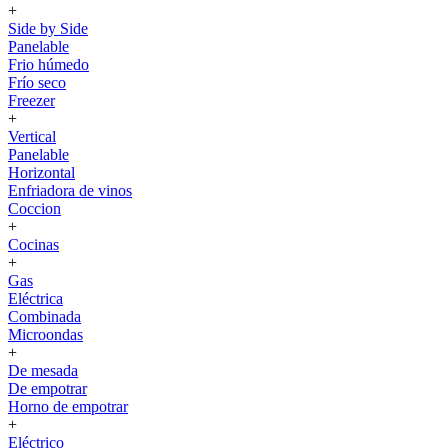
+
Side by Side
Panelable
Frio húmedo
Frío seco
Freezer
+
Vertical
Panelable
Horizontal
Enfriadora de vinos
Coccion
+
Cocinas
+
Gas
Eléctrica
Combinada
Microondas
+
De mesada
De empotrar
Horno de empotrar
+
Eléctrico