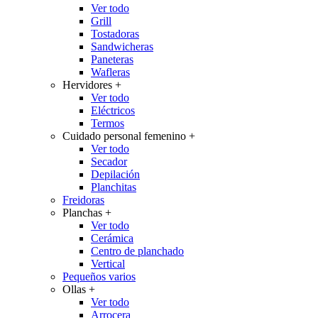
Ver todo
Grill
Tostadoras
Sandwicheras
Paneteras
Wafleras
Hervidores
+
Ver todo
Eléctricos
Termos
Cuidado personal femenino
+
Ver todo
Secador
Depilación
Planchitas
Freidoras
Planchas
+
Ver todo
Cerámica
Centro de planchado
Vertical
Pequeños varios
Ollas
+
Ver todo
Arrocera