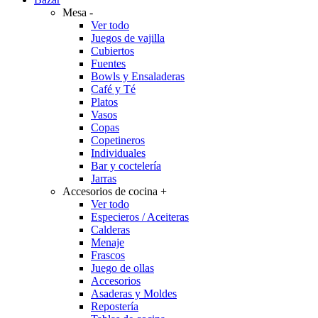
Mesa
-
Ver todo
Juegos de vajilla
Cubiertos
Fuentes
Bowls y Ensaladeras
Café y Té
Platos
Vasos
Copas
Copetineros
Individuales
Bar y coctelería
Jarras
Accesorios de cocina
+
Ver todo
Especieros / Aceiteras
Calderas
Menaje
Frascos
Juego de ollas
Accesorios
Asaderas y Moldes
Repostería