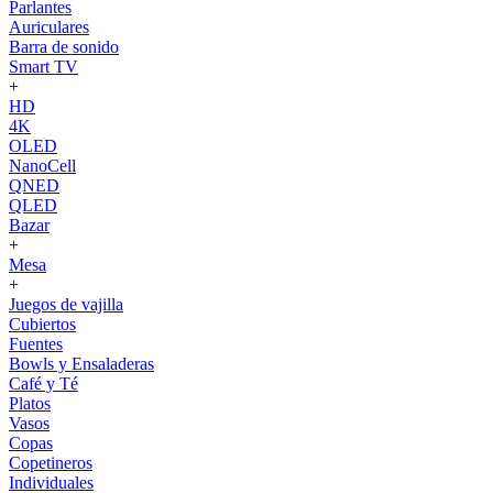
Parlantes
Auriculares
Barra de sonido
Smart TV
+
HD
4K
OLED
NanoCell
QNED
QLED
Bazar
+
Mesa
+
Juegos de vajilla
Cubiertos
Fuentes
Bowls y Ensaladeras
Café y Té
Platos
Vasos
Copas
Copetineros
Individuales