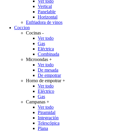
Ver todo
Vertical
Panelable
Horizontal
Enfriadora de vinos
Coccion
Cocinas
-
Ver todo
Gas
Eléctrica
Combinada
Microondas
+
Ver todo
De mesada
De empotrar
Horno de empotrar
+
Ver todo
Eléctrico
Gas
Campanas
+
Ver todo
Piramidal
Integración
Telescópica
Plana