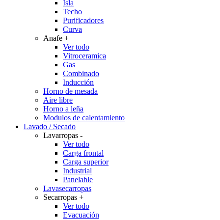
Isla
Techo
Purificadores
Curva
Anafe
+
Ver todo
Vitroceramica
Gas
Combinado
Inducción
Horno de mesada
Aire libre
Horno a leña
Modulos de calentamiento
Lavado / Secado
Lavarropas
-
Ver todo
Carga frontal
Carga superior
Industrial
Panelable
Lavasecarropas
Secarropas
+
Ver todo
Evacuación