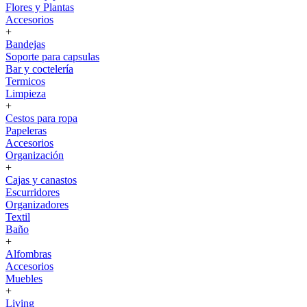
Flores y Plantas
Accesorios
+
Bandejas
Soporte para capsulas
Bar y coctelería
Termicos
Limpieza
+
Cestos para ropa
Papeleras
Accesorios
Organización
+
Cajas y canastos
Escurridores
Organizadores
Textil
Baño
+
Alfombras
Accesorios
Muebles
+
Living