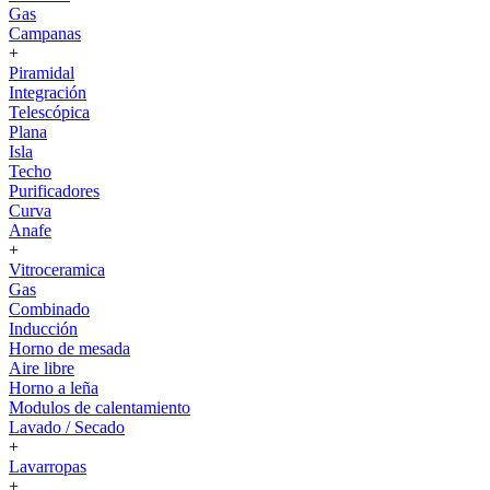
Gas
Campanas
+
Piramidal
Integración
Telescópica
Plana
Isla
Techo
Purificadores
Curva
Anafe
+
Vitroceramica
Gas
Combinado
Inducción
Horno de mesada
Aire libre
Horno a leña
Modulos de calentamiento
Lavado / Secado
+
Lavarropas
+