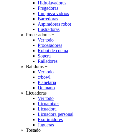
Hidrolavadoras
Fregadoras
Limpieza vidrios
Barredoras
Aspiradoras robot
Lustradoras
Procesadoras
+
Ver todo
Procesadores
Robot de cocina
Sopera
Ralladores
Batidoras
+
Ver todo
c/bowl
Planetaria
De mano
Licuadoras
+
Ver todo
Licuamixer
Licuadora
Licuadora personal
Exprimidores
Jugueras
Tostado
+