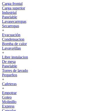
Carga frontal
Carga superior
Industrial
Panelable
Lavasecarropas
Secarropas
+
Evacuación
Condensacion
Bomba de calor
Lavavajillas
+
Libre instalacion
De mesa
Panelable
Torres de lavado
Pequeños
+
Cafeteras
+
Empotrar
Goteo
Molinillo
Express
Capsulas