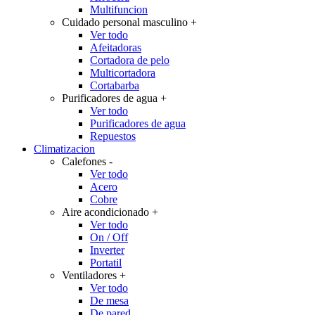
Multifuncion
Cuidado personal masculino
+
Ver todo
Afeitadoras
Cortadora de pelo
Multicortadora
Cortabarba
Purificadores de agua
+
Ver todo
Purificadores de agua
Repuestos
Climatizacion
Calefones
-
Ver todo
Acero
Cobre
Aire acondicionado
+
Ver todo
On / Off
Inverter
Portatil
Ventiladores
+
Ver todo
De mesa
De pared