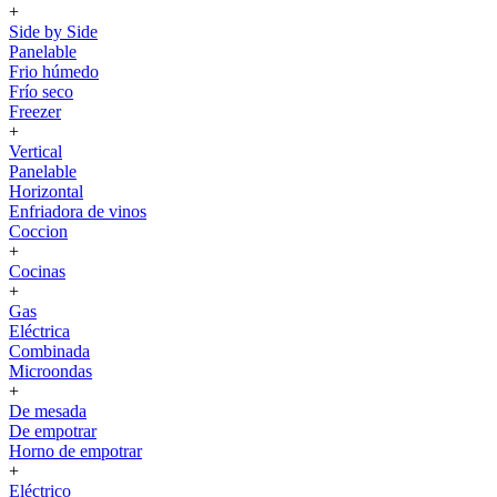
+
Side by Side
Panelable
Frio húmedo
Frío seco
Freezer
+
Vertical
Panelable
Horizontal
Enfriadora de vinos
Coccion
+
Cocinas
+
Gas
Eléctrica
Combinada
Microondas
+
De mesada
De empotrar
Horno de empotrar
+
Eléctrico