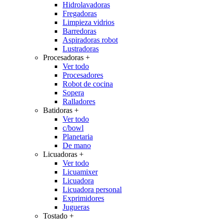
Hidrolavadoras
Fregadoras
Limpieza vidrios
Barredoras
Aspiradoras robot
Lustradoras
Procesadoras
+
Ver todo
Procesadores
Robot de cocina
Sopera
Ralladores
Batidoras
+
Ver todo
c/bowl
Planetaria
De mano
Licuadoras
+
Ver todo
Licuamixer
Licuadora
Licuadora personal
Exprimidores
Jugueras
Tostado
+