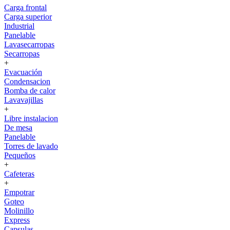
Carga frontal
Carga superior
Industrial
Panelable
Lavasecarropas
Secarropas
+
Evacuación
Condensacion
Bomba de calor
Lavavajillas
+
Libre instalacion
De mesa
Panelable
Torres de lavado
Pequeños
+
Cafeteras
+
Empotrar
Goteo
Molinillo
Express
Capsulas