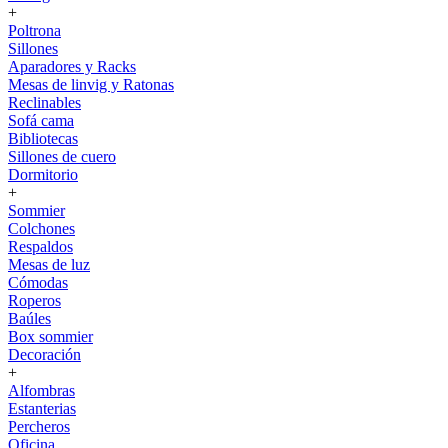
+
Poltrona
Sillones
Aparadores y Racks
Mesas de linvig y Ratonas
Reclinables
Sofá cama
Bibliotecas
Sillones de cuero
Dormitorio
+
Sommier
Colchones
Respaldos
Mesas de luz
Cómodas
Roperos
Baúles
Box sommier
Decoración
+
Alfombras
Estanterias
Percheros
Oficina