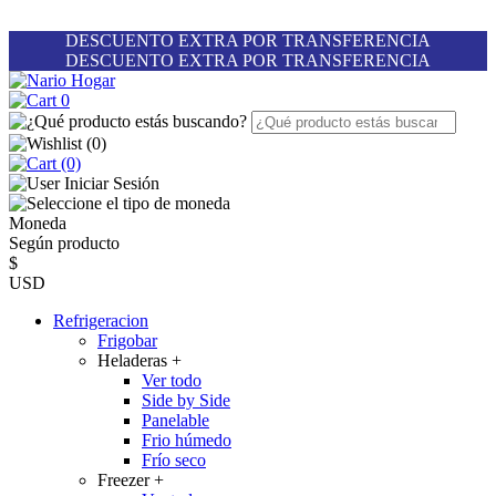
DESCUENTO EXTRA POR TRANSFERENCIA
DESCUENTO EXTRA POR TRANSFERENCIA
0
(
0
)
(0)
Iniciar Sesión
Moneda
Según producto
$
USD
Refrigeracion
Frigobar
Heladeras
+
Ver todo
Side by Side
Panelable
Frio húmedo
Frío seco
Freezer
+