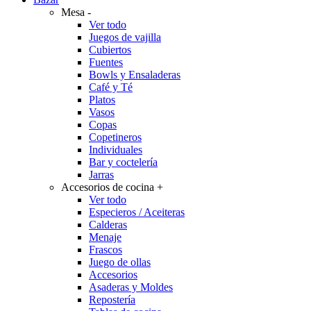
Mesa
-
Ver todo
Juegos de vajilla
Cubiertos
Fuentes
Bowls y Ensaladeras
Café y Té
Platos
Vasos
Copas
Copetineros
Individuales
Bar y coctelería
Jarras
Accesorios de cocina
+
Ver todo
Especieros / Aceiteras
Calderas
Menaje
Frascos
Juego de ollas
Accesorios
Asaderas y Moldes
Repostería