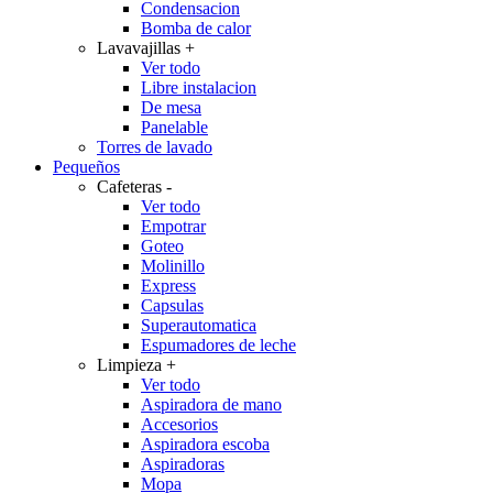
Condensacion
Bomba de calor
Lavavajillas
+
Ver todo
Libre instalacion
De mesa
Panelable
Torres de lavado
Pequeños
Cafeteras
-
Ver todo
Empotrar
Goteo
Molinillo
Express
Capsulas
Superautomatica
Espumadores de leche
Limpieza
+
Ver todo
Aspiradora de mano
Accesorios
Aspiradora escoba
Aspiradoras
Mopa