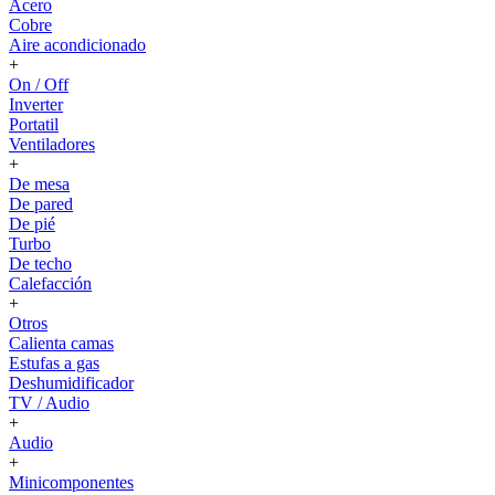
Acero
Cobre
Aire acondicionado
+
On / Off
Inverter
Portatil
Ventiladores
+
De mesa
De pared
De pié
Turbo
De techo
Calefacción
+
Otros
Calienta camas
Estufas a gas
Deshumidificador
TV / Audio
+
Audio
+
Minicomponentes