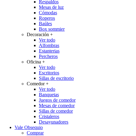
Respaldos
Mesas de luz
Cómodas
Roperos
Baúles
Box sommier
Decoración
+
Ver todo
Alfombras
Estanterias
Percheros
Oficina
+
Ver todo
Escritorios
Sillas de escritorio
Comedor
+
Ver todo
Banquetas
Juegos de comedor
Mesas de comedor
Sillas de comedor
Cristaleros
Desayunadores
Vale Obsequio
Comprar