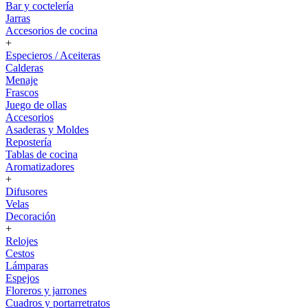
Bar y coctelería
Jarras
Accesorios de cocina
+
Especieros / Aceiteras
Calderas
Menaje
Frascos
Juego de ollas
Accesorios
Asaderas y Moldes
Repostería
Tablas de cocina
Aromatizadores
+
Difusores
Velas
Decoración
+
Relojes
Cestos
Lámparas
Espejos
Floreros y jarrones
Cuadros y portarretratos