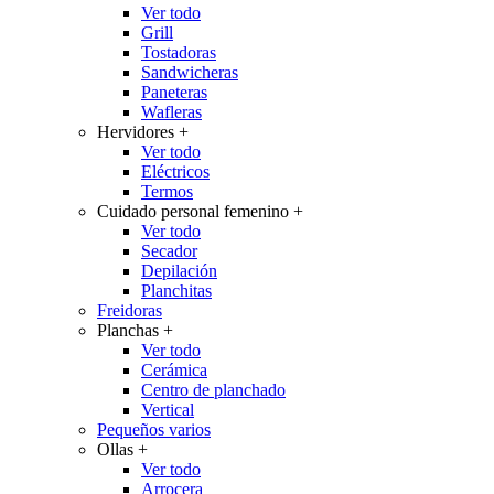
Ver todo
Grill
Tostadoras
Sandwicheras
Paneteras
Wafleras
Hervidores
+
Ver todo
Eléctricos
Termos
Cuidado personal femenino
+
Ver todo
Secador
Depilación
Planchitas
Freidoras
Planchas
+
Ver todo
Cerámica
Centro de planchado
Vertical
Pequeños varios
Ollas
+
Ver todo
Arrocera