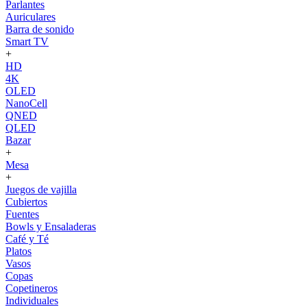
Parlantes
Auriculares
Barra de sonido
Smart TV
+
HD
4K
OLED
NanoCell
QNED
QLED
Bazar
+
Mesa
+
Juegos de vajilla
Cubiertos
Fuentes
Bowls y Ensaladeras
Café y Té
Platos
Vasos
Copas
Copetineros
Individuales