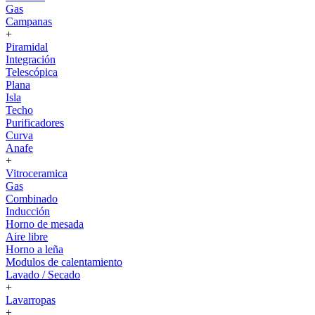
Gas
Campanas
+
Piramidal
Integración
Telescópica
Plana
Isla
Techo
Purificadores
Curva
Anafe
+
Vitroceramica
Gas
Combinado
Inducción
Horno de mesada
Aire libre
Horno a leña
Modulos de calentamiento
Lavado / Secado
+
Lavarropas
+