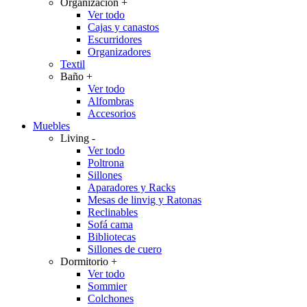
Organización
+
Ver todo
Cajas y canastos
Escurridores
Organizadores
Textil
Baño
+
Ver todo
Alfombras
Accesorios
Muebles
Living
-
Ver todo
Poltrona
Sillones
Aparadores y Racks
Mesas de linvig y Ratonas
Reclinables
Sofá cama
Bibliotecas
Sillones de cuero
Dormitorio
+
Ver todo
Sommier
Colchones