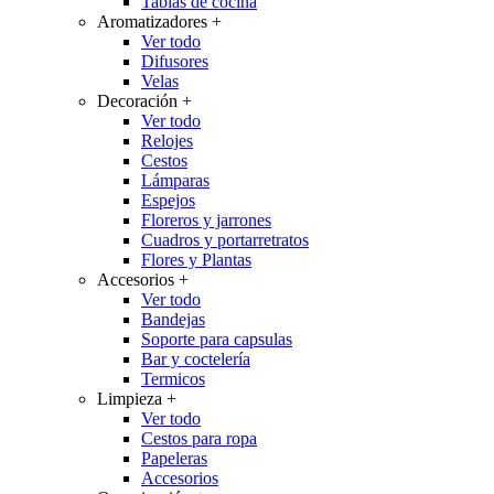
Tablas de cocina
Aromatizadores
+
Ver todo
Difusores
Velas
Decoración
+
Ver todo
Relojes
Cestos
Lámparas
Espejos
Floreros y jarrones
Cuadros y portarretratos
Flores y Plantas
Accesorios
+
Ver todo
Bandejas
Soporte para capsulas
Bar y coctelería
Termicos
Limpieza
+
Ver todo
Cestos para ropa
Papeleras
Accesorios