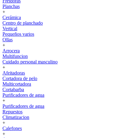
Freidoras
Planchas
+
Cerámica
Centro de planchado
Vertical
Pequeños varios
Ollas
+
Arrocera
Multifuncion
Cuidado personal masculino
+
Afeitadoras
Cortadora de pelo
Multicortadora
Cortabarba
Purificadores de agua
+
Purificadores de agua
Repuestos
Climatizacion
+
Calefones
+