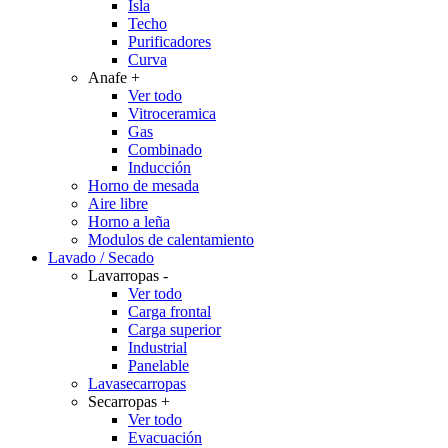
Isla
Techo
Purificadores
Curva
Anafe
+
Ver todo
Vitroceramica
Gas
Combinado
Inducción
Horno de mesada
Aire libre
Horno a leña
Modulos de calentamiento
Lavado / Secado
Lavarropas
-
Ver todo
Carga frontal
Carga superior
Industrial
Panelable
Lavasecarropas
Secarropas
+
Ver todo
Evacuación