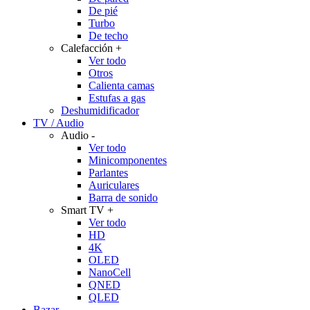
De pié
Turbo
De techo
Calefacción
+
Ver todo
Otros
Calienta camas
Estufas a gas
Deshumidificador
TV / Audio
Audio
-
Ver todo
Minicomponentes
Parlantes
Auriculares
Barra de sonido
Smart TV
+
Ver todo
HD
4K
OLED
NanoCell
QNED
QLED
Bazar