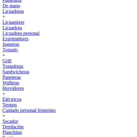
Planetaria
De mano
Licuadoras
+
Licuamixer
Licuadora
Licuadora personal
Exprimidores
Jugueras
Tostado
+
Grill
Tostadoras
Sandwicheras
Paneteras
Wafleras
Hervidores
+
Eléctricos
Termos
Cuidado personal femenino
+
Secador
Depilación
Planchitas