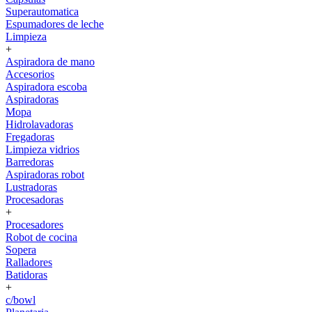
Superautomatica
Espumadores de leche
Limpieza
+
Aspiradora de mano
Accesorios
Aspiradora escoba
Aspiradoras
Mopa
Hidrolavadoras
Fregadoras
Limpieza vidrios
Barredoras
Aspiradoras robot
Lustradoras
Procesadoras
+
Procesadores
Robot de cocina
Sopera
Ralladores
Batidoras
+
c/bowl