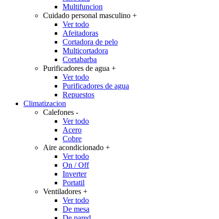
Multifuncion
Cuidado personal masculino
+
Ver todo
Afeitadoras
Cortadora de pelo
Multicortadora
Cortabarba
Purificadores de agua
+
Ver todo
Purificadores de agua
Repuestos
Climatizacion
Calefones
-
Ver todo
Acero
Cobre
Aire acondicionado
+
Ver todo
On / Off
Inverter
Portatil
Ventiladores
+
Ver todo
De mesa
De pared