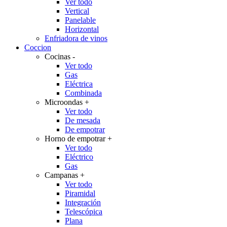
Ver todo
Vertical
Panelable
Horizontal
Enfriadora de vinos
Coccion
Cocinas
-
Ver todo
Gas
Eléctrica
Combinada
Microondas
+
Ver todo
De mesada
De empotrar
Horno de empotrar
+
Ver todo
Eléctrico
Gas
Campanas
+
Ver todo
Piramidal
Integración
Telescópica
Plana