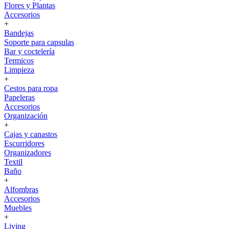
Flores y Plantas
Accesorios
+
Bandejas
Soporte para capsulas
Bar y coctelería
Termicos
Limpieza
+
Cestos para ropa
Papeleras
Accesorios
Organización
+
Cajas y canastos
Escurridores
Organizadores
Textil
Baño
+
Alfombras
Accesorios
Muebles
+
Living