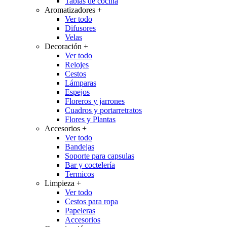
Tablas de cocina
Aromatizadores
+
Ver todo
Difusores
Velas
Decoración
+
Ver todo
Relojes
Cestos
Lámparas
Espejos
Floreros y jarrones
Cuadros y portarretratos
Flores y Plantas
Accesorios
+
Ver todo
Bandejas
Soporte para capsulas
Bar y coctelería
Termicos
Limpieza
+
Ver todo
Cestos para ropa
Papeleras
Accesorios