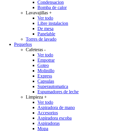
Condensacion
Bomba de calor
Lavavajillas
+
Ver todo
Libre instalacion
De mesa
Panelable
Torres de lavado
Pequeños
Cafeteras
-
Ver todo
Empotrar
Goteo
Molinillo
Express
Capsulas
Superautomatica
Espumadores de leche
Limpieza
+
Ver todo
Aspiradora de mano
Accesorios
Aspiradora escoba
Aspiradoras
Mopa