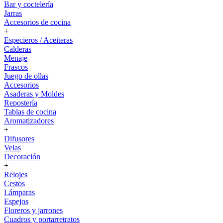
Bar y coctelería
Jarras
Accesorios de cocina
+
Especieros / Aceiteras
Calderas
Menaje
Frascos
Juego de ollas
Accesorios
Asaderas y Moldes
Repostería
Tablas de cocina
Aromatizadores
+
Difusores
Velas
Decoración
+
Relojes
Cestos
Lámparas
Espejos
Floreros y jarrones
Cuadros y portarretratos