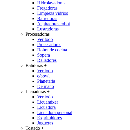
Hidrolavadoras
Fregadoras
Limpieza vidrios
Barredoras
Aspiradoras robot
Lustradoras
Procesadoras
+
Ver todo
Procesadores
Robot de cocina
Sopera
Ralladores
Batidoras
+
Ver todo
c/bowl
Planetaria
De mano
Licuadoras
+
Ver todo
Licuamixer
Licuadora
Licuadora personal
Exprimidores
Jugueras
Tostado
+