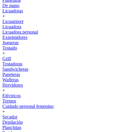
Planetaria
De mano
Licuadoras
+
Licuamixer
Licuadora
Licuadora personal
Exprimidores
Jugueras
Tostado
+
Grill
Tostadoras
Sandwicheras
Paneteras
Wafleras
Hervidores
+
Eléctricos
Termos
Cuidado personal femenino
+
Secador
Depilación
Planchitas