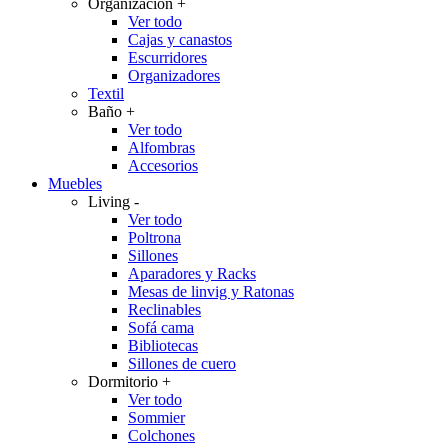
Organización
+
Ver todo
Cajas y canastos
Escurridores
Organizadores
Textil
Baño
+
Ver todo
Alfombras
Accesorios
Muebles
Living
-
Ver todo
Poltrona
Sillones
Aparadores y Racks
Mesas de linvig y Ratonas
Reclinables
Sofá cama
Bibliotecas
Sillones de cuero
Dormitorio
+
Ver todo
Sommier
Colchones