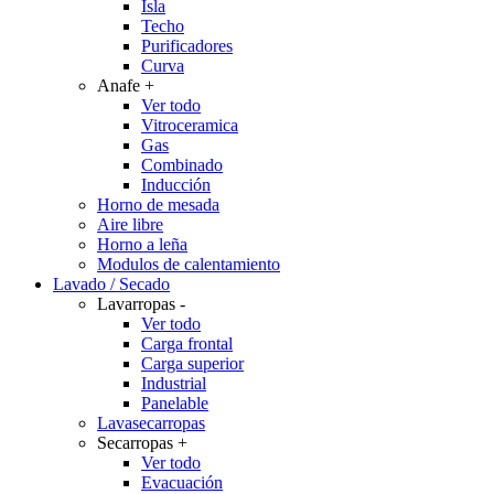
Isla
Techo
Purificadores
Curva
Anafe
+
Ver todo
Vitroceramica
Gas
Combinado
Inducción
Horno de mesada
Aire libre
Horno a leña
Modulos de calentamiento
Lavado / Secado
Lavarropas
-
Ver todo
Carga frontal
Carga superior
Industrial
Panelable
Lavasecarropas
Secarropas
+
Ver todo
Evacuación