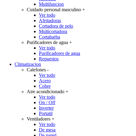
Multifuncion
Cuidado personal masculino
+
Ver todo
Afeitadoras
Cortadora de pelo
Multicortadora
Cortabarba
Purificadores de agua
+
Ver todo
Purificadores de agua
Repuestos
Climatizacion
Calefones
-
Ver todo
Acero
Cobre
Aire acondicionado
+
Ver todo
On / Off
Inverter
Portatil
Ventiladores
+
Ver todo
De mesa
De pared