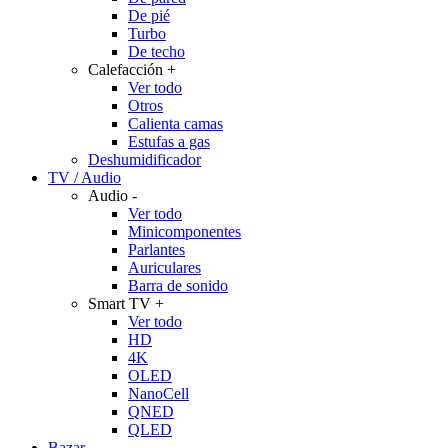
De pié
Turbo
De techo
Calefacción
+
Ver todo
Otros
Calienta camas
Estufas a gas
Deshumidificador
TV / Audio
Audio
-
Ver todo
Minicomponentes
Parlantes
Auriculares
Barra de sonido
Smart TV
+
Ver todo
HD
4K
OLED
NanoCell
QNED
QLED
Bazar