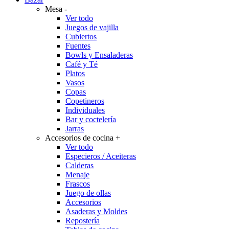
Mesa
-
Ver todo
Juegos de vajilla
Cubiertos
Fuentes
Bowls y Ensaladeras
Café y Té
Platos
Vasos
Copas
Copetineros
Individuales
Bar y coctelería
Jarras
Accesorios de cocina
+
Ver todo
Especieros / Aceiteras
Calderas
Menaje
Frascos
Juego de ollas
Accesorios
Asaderas y Moldes
Repostería