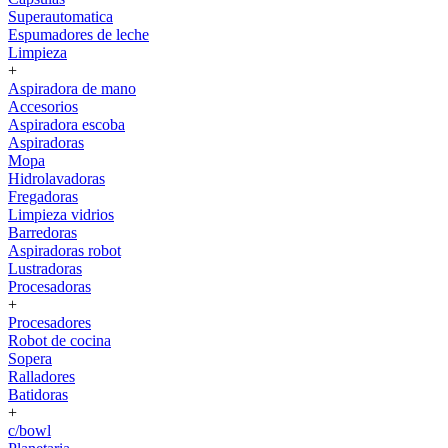
Superautomatica
Espumadores de leche
Limpieza
+
Aspiradora de mano
Accesorios
Aspiradora escoba
Aspiradoras
Mopa
Hidrolavadoras
Fregadoras
Limpieza vidrios
Barredoras
Aspiradoras robot
Lustradoras
Procesadoras
+
Procesadores
Robot de cocina
Sopera
Ralladores
Batidoras
+
c/bowl