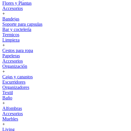
Flores y Plantas
Accesorios
+
Bandejas
Soporte para capsulas
Bar y coctelería
Termicos
Limpieza
+
Cestos para ropa
Papeleras
Accesorios
Organización
+
Cajas y canastos
Escurridores
Organizadores
Textil
Baño
+
Alfombras
Accesorios
Muebles
+
Living