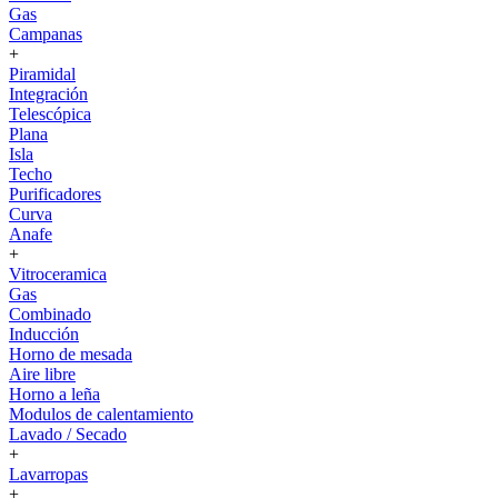
Gas
Campanas
+
Piramidal
Integración
Telescópica
Plana
Isla
Techo
Purificadores
Curva
Anafe
+
Vitroceramica
Gas
Combinado
Inducción
Horno de mesada
Aire libre
Horno a leña
Modulos de calentamiento
Lavado / Secado
+
Lavarropas
+