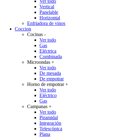
Ver todo
Vertical
Panelable
Horizontal
Enfriadora de vinos
Coccion
Cocinas
-
Ver todo
Gas
Eléctrica
Combinada
Microondas
+
Ver todo
De mesada
De empotrar
Horno de empotrar
+
Ver todo
Eléctrico
Gas
Campanas
+
Ver todo
Piramidal
Integración
Telescópica
Plana