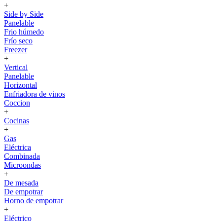
+
Side by Side
Panelable
Frio húmedo
Frío seco
Freezer
+
Vertical
Panelable
Horizontal
Enfriadora de vinos
Coccion
+
Cocinas
+
Gas
Eléctrica
Combinada
Microondas
+
De mesada
De empotrar
Horno de empotrar
+
Eléctrico