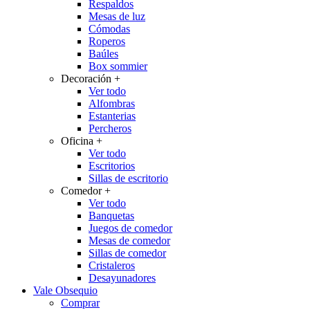
Respaldos
Mesas de luz
Cómodas
Roperos
Baúles
Box sommier
Decoración
+
Ver todo
Alfombras
Estanterias
Percheros
Oficina
+
Ver todo
Escritorios
Sillas de escritorio
Comedor
+
Ver todo
Banquetas
Juegos de comedor
Mesas de comedor
Sillas de comedor
Cristaleros
Desayunadores
Vale Obsequio
Comprar