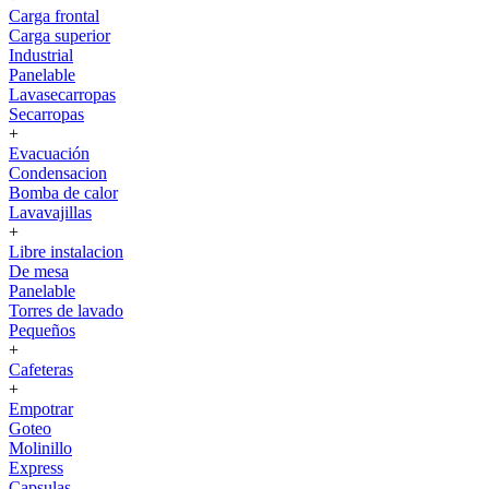
Carga frontal
Carga superior
Industrial
Panelable
Lavasecarropas
Secarropas
+
Evacuación
Condensacion
Bomba de calor
Lavavajillas
+
Libre instalacion
De mesa
Panelable
Torres de lavado
Pequeños
+
Cafeteras
+
Empotrar
Goteo
Molinillo
Express
Capsulas