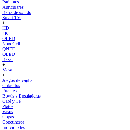
Parlantes
Auriculares
Barra de sonido
Smart TV
+
HD
4K
OLED
NanoCell
QNED
QLED
Bazar
+
Mesa
+
Juegos de vajilla
Cubiertos
Fuentes
Bowls y Ensaladeras
Café y Té
Platos
Vasos
Copas
Copetineros
Individuales