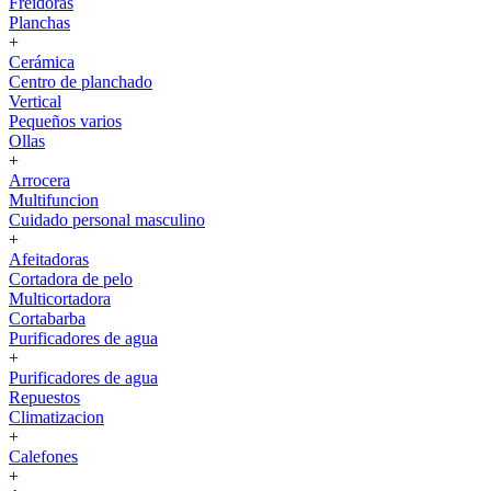
Freidoras
Planchas
+
Cerámica
Centro de planchado
Vertical
Pequeños varios
Ollas
+
Arrocera
Multifuncion
Cuidado personal masculino
+
Afeitadoras
Cortadora de pelo
Multicortadora
Cortabarba
Purificadores de agua
+
Purificadores de agua
Repuestos
Climatizacion
+
Calefones
+