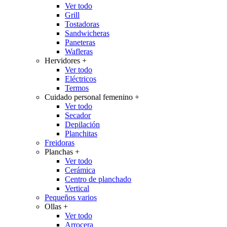
Ver todo
Grill
Tostadoras
Sandwicheras
Paneteras
Wafleras
Hervidores
+
Ver todo
Eléctricos
Termos
Cuidado personal femenino
+
Ver todo
Secador
Depilación
Planchitas
Freidoras
Planchas
+
Ver todo
Cerámica
Centro de planchado
Vertical
Pequeños varios
Ollas
+
Ver todo
Arrocera