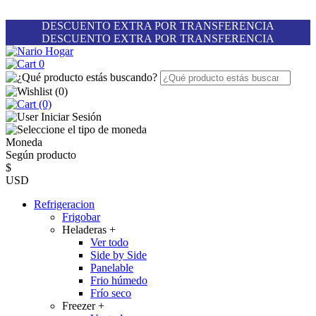
DESCUENTO EXTRA POR TRANSFERENCIA
DESCUENTO EXTRA POR TRANSFERENCIA
0
(
0
)
(0)
Iniciar Sesión
Moneda
Según producto
$
USD
Refrigeracion
Frigobar
Heladeras
+
Ver todo
Side by Side
Panelable
Frio húmedo
Frío seco
Freezer
+