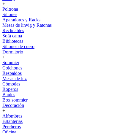
+
Poltrona
Sillones
Aparadores y Racks
Mesas de linvig y Ratonas
Reclinables
Sofá cama
Bibliotecas
Sillones de cuero
Dormitorio
+
Sommier
Colchones
Respaldos
Mesas de luz
Cómodas
Roperos
Baúles
Box sommier
Decoración
+
Alfombras
Estanterias
Percheros
Oficina