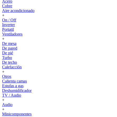
Acero
Cobre
Aire acondicionado
+
On / Off
Inverter
Portatil
Ventiladores
+
De mesa
De pared
De pié
Turbo
De techo
Calefacción
+
Otros
Calienta camas
Estufas a gas
Deshumidificador
TV / Audio
+
Audio
+
Minicomponentes