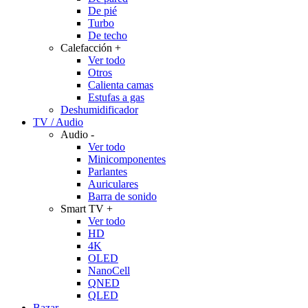
De pié
Turbo
De techo
Calefacción
+
Ver todo
Otros
Calienta camas
Estufas a gas
Deshumidificador
TV / Audio
Audio
-
Ver todo
Minicomponentes
Parlantes
Auriculares
Barra de sonido
Smart TV
+
Ver todo
HD
4K
OLED
NanoCell
QNED
QLED
Bazar