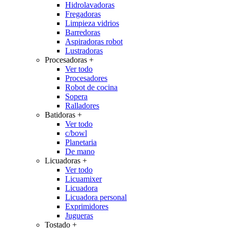
Hidrolavadoras
Fregadoras
Limpieza vidrios
Barredoras
Aspiradoras robot
Lustradoras
Procesadoras
+
Ver todo
Procesadores
Robot de cocina
Sopera
Ralladores
Batidoras
+
Ver todo
c/bowl
Planetaria
De mano
Licuadoras
+
Ver todo
Licuamixer
Licuadora
Licuadora personal
Exprimidores
Jugueras
Tostado
+