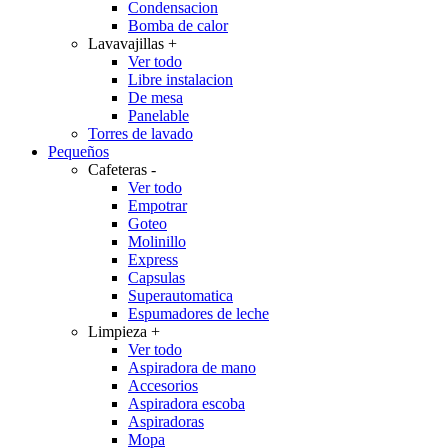
Condensacion
Bomba de calor
Lavavajillas
+
Ver todo
Libre instalacion
De mesa
Panelable
Torres de lavado
Pequeños
Cafeteras
-
Ver todo
Empotrar
Goteo
Molinillo
Express
Capsulas
Superautomatica
Espumadores de leche
Limpieza
+
Ver todo
Aspiradora de mano
Accesorios
Aspiradora escoba
Aspiradoras
Mopa