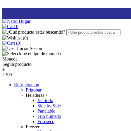
0
(
0
)
(0)
Iniciar Sesión
Moneda
Según producto
$
USD
Refrigeracion
Frigobar
Heladeras
+
Ver todo
Side by Side
Panelable
Frio húmedo
Frío seco
Freezer
+