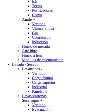
Isla
Techo
Purificadores
Curva
Anafe
+
Ver todo
Vitroceramica
Gas
Combinado
Inducción
Horno de mesada
Aire libre
Horno a leña
Modulos de calentamiento
Lavado / Secado
Lavarropas
-
Ver todo
Carga frontal
Carga superior
Industrial
Panelable
Lavasecarropas
Secarropas
+
Ver todo
Evacuación