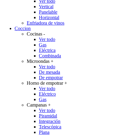
Ver todo
Vertical
Panelable
Horizontal
Enfriadora de vinos
Coccion
Cocinas
-
Ver todo
Gas
Eléctrica
Combinada
Microondas
+
Ver todo
De mesada
De empotrar
Horno de empotrar
+
Ver todo
Eléctrico
Gas
Campanas
+
Ver todo
Piramidal
Integración
Telescópica
Plana