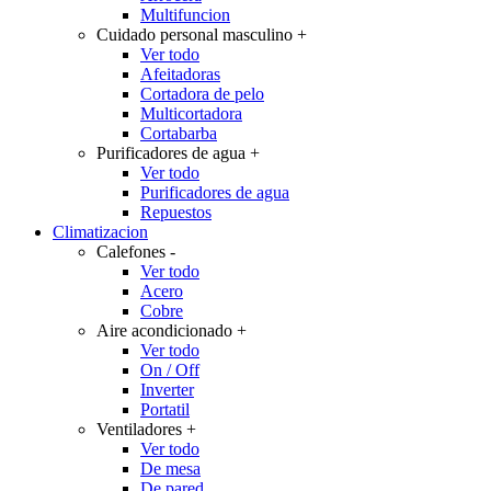
Multifuncion
Cuidado personal masculino
+
Ver todo
Afeitadoras
Cortadora de pelo
Multicortadora
Cortabarba
Purificadores de agua
+
Ver todo
Purificadores de agua
Repuestos
Climatizacion
Calefones
-
Ver todo
Acero
Cobre
Aire acondicionado
+
Ver todo
On / Off
Inverter
Portatil
Ventiladores
+
Ver todo
De mesa
De pared