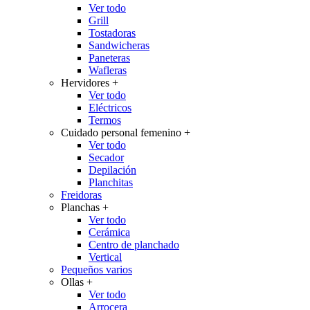
Ver todo
Grill
Tostadoras
Sandwicheras
Paneteras
Wafleras
Hervidores
+
Ver todo
Eléctricos
Termos
Cuidado personal femenino
+
Ver todo
Secador
Depilación
Planchitas
Freidoras
Planchas
+
Ver todo
Cerámica
Centro de planchado
Vertical
Pequeños varios
Ollas
+
Ver todo
Arrocera