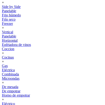
+
Side by Side
Panelable
Frio húmedo
Frío seco
Freezer
+
Vertical
Panelable
Horizontal
Enfriadora de vinos
Coccion
+
Cocinas
+
Gas
Eléctrica
Combinada
Microondas
+
De mesada
De empotrar
Horno de empotrar
+
Eléctrico