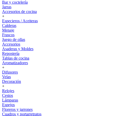
Bar y coctelería
Jarras
Accesorios de cocina
+
Especieros / Aceiteras
Calderas
Menaje
Frascos
Juego de ollas
Accesorios
Asaderas y Moldes
Repostería
Tablas de cocina
Aromatizadores
+
Difusores
Velas
Decoración
+
Relojes
Cestos
Lámparas
Espejos
Floreros y jarrones
Cuadros y portarretratos