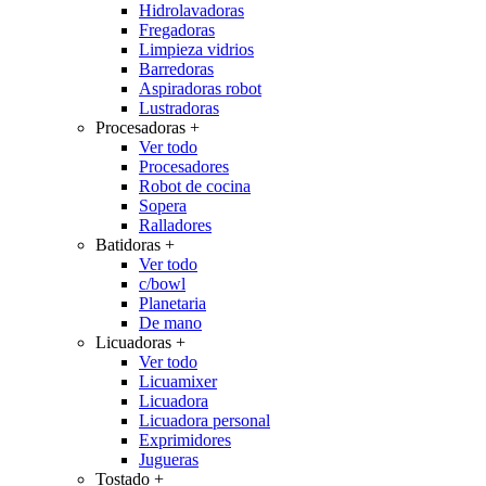
Hidrolavadoras
Fregadoras
Limpieza vidrios
Barredoras
Aspiradoras robot
Lustradoras
Procesadoras
+
Ver todo
Procesadores
Robot de cocina
Sopera
Ralladores
Batidoras
+
Ver todo
c/bowl
Planetaria
De mano
Licuadoras
+
Ver todo
Licuamixer
Licuadora
Licuadora personal
Exprimidores
Jugueras
Tostado
+