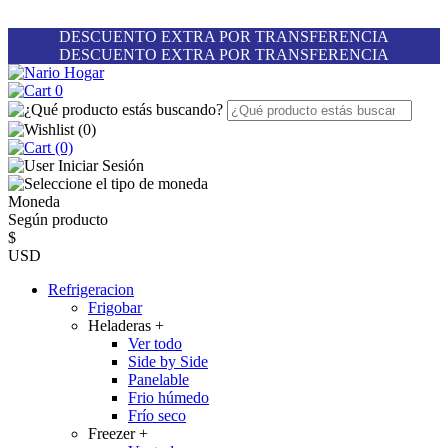
DESCUENTO EXTRA POR TRANSFERENCIA
DESCUENTO EXTRA POR TRANSFERENCIA
0
(
0
)
(0)
Iniciar Sesión
Moneda
Según producto
$
USD
Refrigeracion
Frigobar
Heladeras
+
Ver todo
Side by Side
Panelable
Frio húmedo
Frío seco
Freezer
+