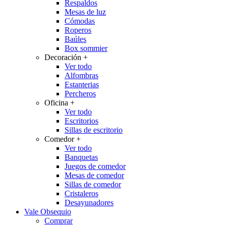
Respaldos
Mesas de luz
Cómodas
Roperos
Baúles
Box sommier
Decoración
+
Ver todo
Alfombras
Estanterias
Percheros
Oficina
+
Ver todo
Escritorios
Sillas de escritorio
Comedor
+
Ver todo
Banquetas
Juegos de comedor
Mesas de comedor
Sillas de comedor
Cristaleros
Desayunadores
Vale Obsequio
Comprar