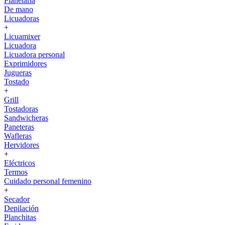
Planetaria
De mano
Licuadoras
+
Licuamixer
Licuadora
Licuadora personal
Exprimidores
Jugueras
Tostado
+
Grill
Tostadoras
Sandwicheras
Paneteras
Wafleras
Hervidores
+
Eléctricos
Termos
Cuidado personal femenino
+
Secador
Depilación
Planchitas