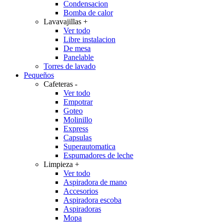
Condensacion
Bomba de calor
Lavavajillas
+
Ver todo
Libre instalacion
De mesa
Panelable
Torres de lavado
Pequeños
Cafeteras
-
Ver todo
Empotrar
Goteo
Molinillo
Express
Capsulas
Superautomatica
Espumadores de leche
Limpieza
+
Ver todo
Aspiradora de mano
Accesorios
Aspiradora escoba
Aspiradoras
Mopa