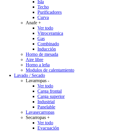
Isla
Techo
Purificadores
Curva
Anafe
+
Ver todo
Vitroceramica
Gas
Combinado
Inducción
Horno de mesada
Aire libre
Horno a leña
Modulos de calentamiento
Lavado / Secado
Lavarropas
-
Ver todo
Carga frontal
Carga superior
Industrial
Panelable
Lavasecarropas
Secarropas
+
Ver todo
Evacuación