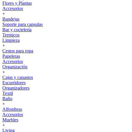
Flores y Plantas
Accesorios
+
Bandejas
Soporte para capsulas
Bar y coctelería
Termicos
Limpieza
+
Cestos para ropa
Papeleras
Accesorios
Organización
+
Cajas y canastos
Escurridores
Organizadores
Textil
Baño
+
Alfombras
Accesorios
Muebles
+
Living