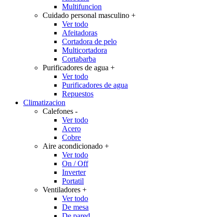
Multifuncion
Cuidado personal masculino
+
Ver todo
Afeitadoras
Cortadora de pelo
Multicortadora
Cortabarba
Purificadores de agua
+
Ver todo
Purificadores de agua
Repuestos
Climatizacion
Calefones
-
Ver todo
Acero
Cobre
Aire acondicionado
+
Ver todo
On / Off
Inverter
Portatil
Ventiladores
+
Ver todo
De mesa
De pared