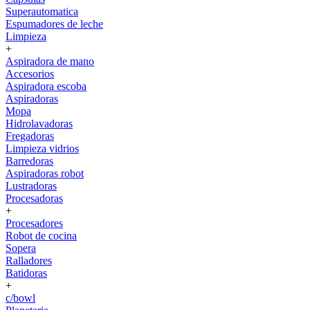
Superautomatica
Espumadores de leche
Limpieza
+
Aspiradora de mano
Accesorios
Aspiradora escoba
Aspiradoras
Mopa
Hidrolavadoras
Fregadoras
Limpieza vidrios
Barredoras
Aspiradoras robot
Lustradoras
Procesadoras
+
Procesadores
Robot de cocina
Sopera
Ralladores
Batidoras
+
c/bowl