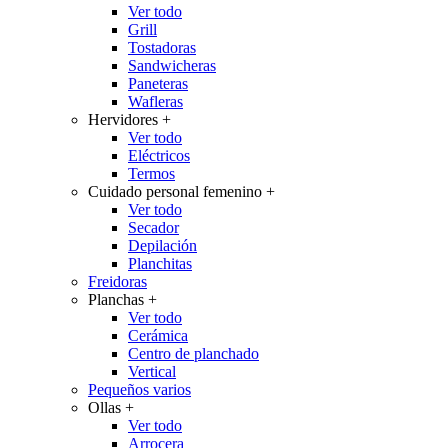
Ver todo
Grill
Tostadoras
Sandwicheras
Paneteras
Wafleras
Hervidores
+
Ver todo
Eléctricos
Termos
Cuidado personal femenino
+
Ver todo
Secador
Depilación
Planchitas
Freidoras
Planchas
+
Ver todo
Cerámica
Centro de planchado
Vertical
Pequeños varios
Ollas
+
Ver todo
Arrocera