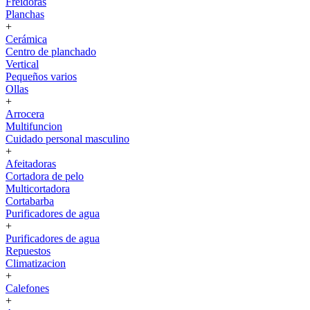
Freidoras
Planchas
+
Cerámica
Centro de planchado
Vertical
Pequeños varios
Ollas
+
Arrocera
Multifuncion
Cuidado personal masculino
+
Afeitadoras
Cortadora de pelo
Multicortadora
Cortabarba
Purificadores de agua
+
Purificadores de agua
Repuestos
Climatizacion
+
Calefones
+