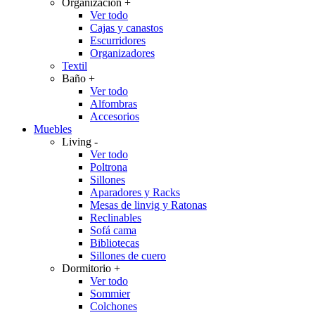
Organización
+
Ver todo
Cajas y canastos
Escurridores
Organizadores
Textil
Baño
+
Ver todo
Alfombras
Accesorios
Muebles
Living
-
Ver todo
Poltrona
Sillones
Aparadores y Racks
Mesas de linvig y Ratonas
Reclinables
Sofá cama
Bibliotecas
Sillones de cuero
Dormitorio
+
Ver todo
Sommier
Colchones