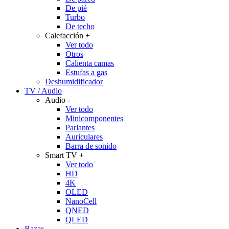
De pié
Turbo
De techo
Calefacción
+
Ver todo
Otros
Calienta camas
Estufas a gas
Deshumidificador
TV / Audio
Audio
-
Ver todo
Minicomponentes
Parlantes
Auriculares
Barra de sonido
Smart TV
+
Ver todo
HD
4K
OLED
NanoCell
QNED
QLED
Bazar