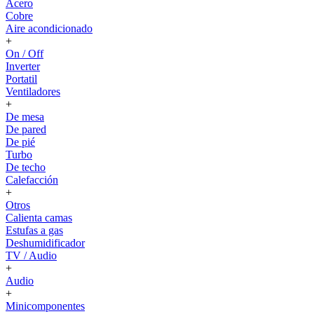
Acero
Cobre
Aire acondicionado
+
On / Off
Inverter
Portatil
Ventiladores
+
De mesa
De pared
De pié
Turbo
De techo
Calefacción
+
Otros
Calienta camas
Estufas a gas
Deshumidificador
TV / Audio
+
Audio
+
Minicomponentes