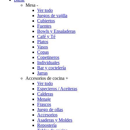
Mesa
-
Ver todo
Juegos de vajilla
Cubiertos
Fuentes
Bowls y Ensaladeras
Café y Té
Platos
Vasos
Copas
Copetineros
Individuales
Bar y coctelería
Jarras
Accesorios de cocina
+
Ver todo
Especieros / Aceiteras
Calderas
Menaje
Frascos
Juego de ollas
Accesorios
Asaderas y Moldes
Repostería