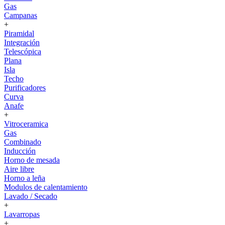
Gas
Campanas
+
Piramidal
Integración
Telescópica
Plana
Isla
Techo
Purificadores
Curva
Anafe
+
Vitroceramica
Gas
Combinado
Inducción
Horno de mesada
Aire libre
Horno a leña
Modulos de calentamiento
Lavado / Secado
+
Lavarropas
+