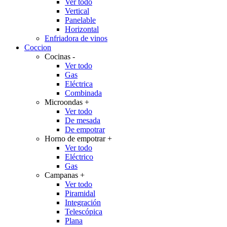
Ver todo
Vertical
Panelable
Horizontal
Enfriadora de vinos
Coccion
Cocinas
-
Ver todo
Gas
Eléctrica
Combinada
Microondas
+
Ver todo
De mesada
De empotrar
Horno de empotrar
+
Ver todo
Eléctrico
Gas
Campanas
+
Ver todo
Piramidal
Integración
Telescópica
Plana