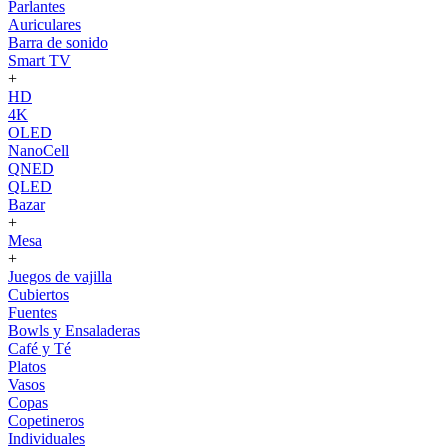
Parlantes
Auriculares
Barra de sonido
Smart TV
+
HD
4K
OLED
NanoCell
QNED
QLED
Bazar
+
Mesa
+
Juegos de vajilla
Cubiertos
Fuentes
Bowls y Ensaladeras
Café y Té
Platos
Vasos
Copas
Copetineros
Individuales