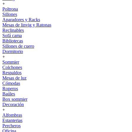
+
Poltrona
Sillones
Aparadores y Racks
Mesas de linvig y Ratonas
Reclinables
Sofá cama
Bibliotecas
Sillones de cuero
Dormitorio
+
Sommier
Colchones
Respaldos
Mesas de luz
Cómodas
Roperos
Baúles
Box sommier
Decoración
+
Alfombras
Estanterias
Percheros
Oficina