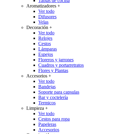
Tablas de cocina
Aromatizadores
+
Ver todo
Difusores
Velas
Decoración
+
Ver todo
Relojes
Cestos
Lámparas
Espejos
Floreros y jarrones
Cuadros y portarretratos
Flores y Plantas
Accesorios
+
Ver todo
Bandejas
Soporte para capsulas
Bar y coctelería
Termicos
Limpieza
+
Ver todo
Cestos para ropa
Papeleras
Accesorios