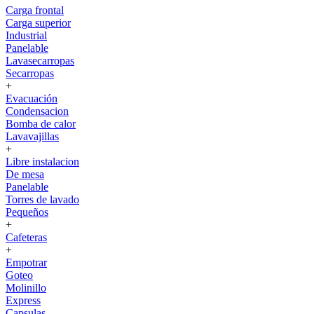
Carga frontal
Carga superior
Industrial
Panelable
Lavasecarropas
Secarropas
+
Evacuación
Condensacion
Bomba de calor
Lavavajillas
+
Libre instalacion
De mesa
Panelable
Torres de lavado
Pequeños
+
Cafeteras
+
Empotrar
Goteo
Molinillo
Express
Capsulas