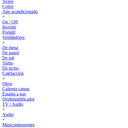
Acero
Cobre
Aire acondicionado
+
On / Off
Inverter
Portatil
Ventiladores
+
De mesa
De pared
De pié
Turbo
De techo
Calefacción
+
Otros
Calienta camas
Estufas a gas
Deshumidificador
TV / Audio
+
Audio
+
Minicomponentes