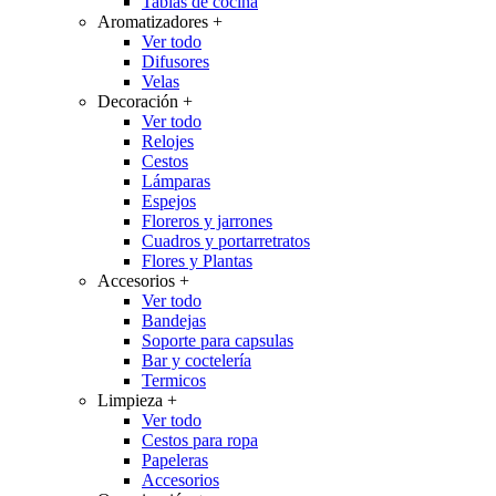
Tablas de cocina
Aromatizadores
+
Ver todo
Difusores
Velas
Decoración
+
Ver todo
Relojes
Cestos
Lámparas
Espejos
Floreros y jarrones
Cuadros y portarretratos
Flores y Plantas
Accesorios
+
Ver todo
Bandejas
Soporte para capsulas
Bar y coctelería
Termicos
Limpieza
+
Ver todo
Cestos para ropa
Papeleras
Accesorios