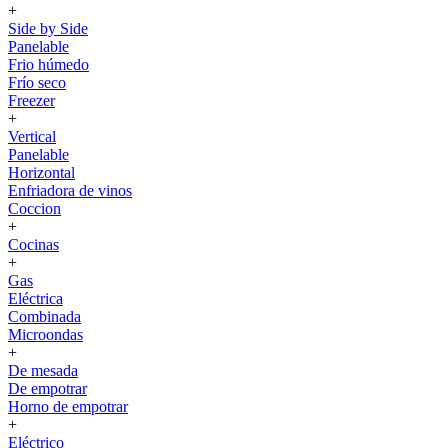
+
Side by Side
Panelable
Frio húmedo
Frío seco
Freezer
+
Vertical
Panelable
Horizontal
Enfriadora de vinos
Coccion
+
Cocinas
+
Gas
Eléctrica
Combinada
Microondas
+
De mesada
De empotrar
Horno de empotrar
+
Eléctrico