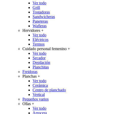
Ver todo
Grill
Tostadoras
Sandwicheras
Paneteras
Wafleras
Hervidores
+
Ver todo
Eléctricos
Termos
Cuidado personal femenino
+
Ver todo
Secador
Depilación
Planchitas
Freidoras
Planchas
+
Ver todo
Cerámica
Centro de planchado
Vertical
Pequeños varios
Ollas
+
Ver todo
Arrocera