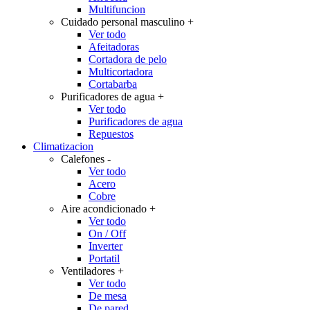
Multifuncion
Cuidado personal masculino
+
Ver todo
Afeitadoras
Cortadora de pelo
Multicortadora
Cortabarba
Purificadores de agua
+
Ver todo
Purificadores de agua
Repuestos
Climatizacion
Calefones
-
Ver todo
Acero
Cobre
Aire acondicionado
+
Ver todo
On / Off
Inverter
Portatil
Ventiladores
+
Ver todo
De mesa
De pared