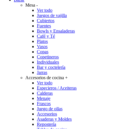
Mesa
-
Ver todo
Juegos de vajilla
Cubiertos
Fuentes
Bowls y Ensaladeras
Café y Té
Platos
Vasos
Copas
Copetineros
Individuales
Bar y coctelería
Jarras
Accesorios de cocina
+
Ver todo
Especieros / Aceiteras
Calderas
Menaje
Frascos
Juego de ollas
Accesorios
Asaderas y Moldes
Repostería