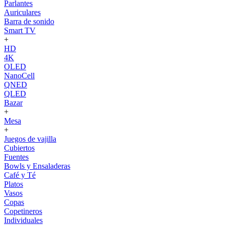
Parlantes
Auriculares
Barra de sonido
Smart TV
+
HD
4K
OLED
NanoCell
QNED
QLED
Bazar
+
Mesa
+
Juegos de vajilla
Cubiertos
Fuentes
Bowls y Ensaladeras
Café y Té
Platos
Vasos
Copas
Copetineros
Individuales