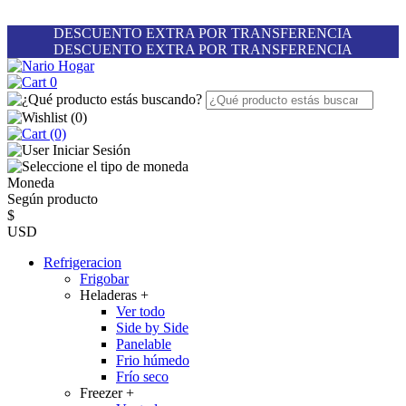
DESCUENTO EXTRA POR TRANSFERENCIA
DESCUENTO EXTRA POR TRANSFERENCIA
0
(
0
)
(0)
Iniciar Sesión
Moneda
Según producto
$
USD
Refrigeracion
Frigobar
Heladeras
+
Ver todo
Side by Side
Panelable
Frio húmedo
Frío seco
Freezer
+