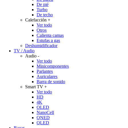
De pié
Turbo
De techo
Calefacción
+
Ver todo
Otros
Calienta camas
Estufas a gas
Deshumidificador
TV / Audio
Audio
-
Ver todo
Minicomponentes
Parlantes
Auriculares
Barra de sonido
Smart TV
+
Ver todo
HD
4K
OLED
NanoCell
QNED
QLED
Bazar