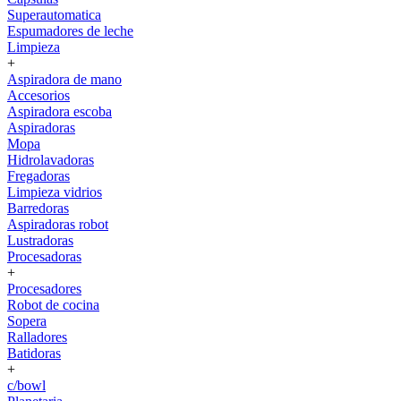
Superautomatica
Espumadores de leche
Limpieza
+
Aspiradora de mano
Accesorios
Aspiradora escoba
Aspiradoras
Mopa
Hidrolavadoras
Fregadoras
Limpieza vidrios
Barredoras
Aspiradoras robot
Lustradoras
Procesadoras
+
Procesadores
Robot de cocina
Sopera
Ralladores
Batidoras
+
c/bowl