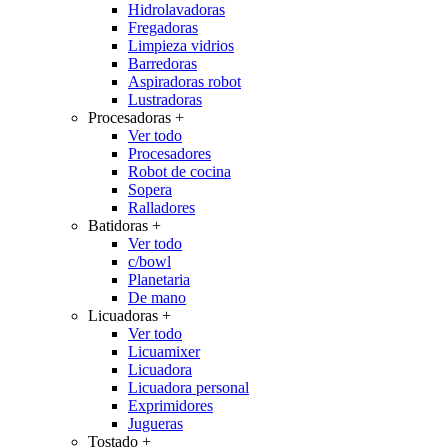
Hidrolavadoras
Fregadoras
Limpieza vidrios
Barredoras
Aspiradoras robot
Lustradoras
Procesadoras
+
Ver todo
Procesadores
Robot de cocina
Sopera
Ralladores
Batidoras
+
Ver todo
c/bowl
Planetaria
De mano
Licuadoras
+
Ver todo
Licuamixer
Licuadora
Licuadora personal
Exprimidores
Jugueras
Tostado
+