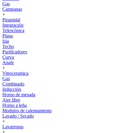
Gas
Campanas
+
Piramidal
Integración
Telescópica
Plana
Isla
Techo
Purificadores
Curva
Anafe
+
Vitroceramica
Gas
Combinado
Inducción
Horno de mesada
Aire libre
Horno a leña
Modulos de calentamiento
Lavado / Secado
+
Lavarropas
+