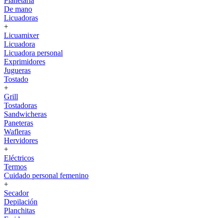
Planetaria
De mano
Licuadoras
+
Licuamixer
Licuadora
Licuadora personal
Exprimidores
Jugueras
Tostado
+
Grill
Tostadoras
Sandwicheras
Paneteras
Wafleras
Hervidores
+
Eléctricos
Termos
Cuidado personal femenino
+
Secador
Depilación
Planchitas