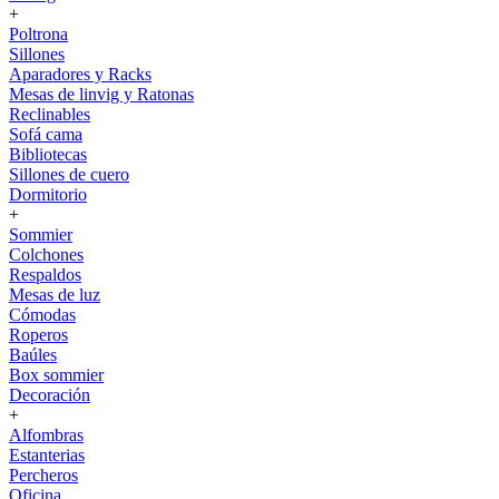
+
Poltrona
Sillones
Aparadores y Racks
Mesas de linvig y Ratonas
Reclinables
Sofá cama
Bibliotecas
Sillones de cuero
Dormitorio
+
Sommier
Colchones
Respaldos
Mesas de luz
Cómodas
Roperos
Baúles
Box sommier
Decoración
+
Alfombras
Estanterias
Percheros
Oficina