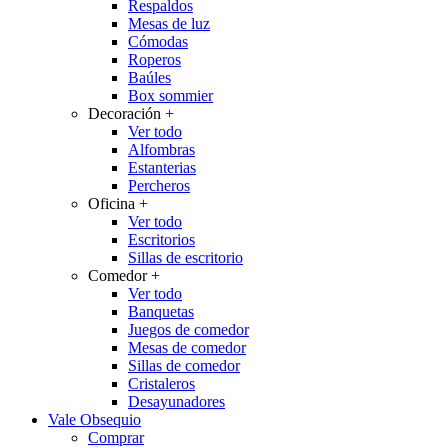
Respaldos
Mesas de luz
Cómodas
Roperos
Baúles
Box sommier
Decoración
+
Ver todo
Alfombras
Estanterias
Percheros
Oficina
+
Ver todo
Escritorios
Sillas de escritorio
Comedor
+
Ver todo
Banquetas
Juegos de comedor
Mesas de comedor
Sillas de comedor
Cristaleros
Desayunadores
Vale Obsequio
Comprar