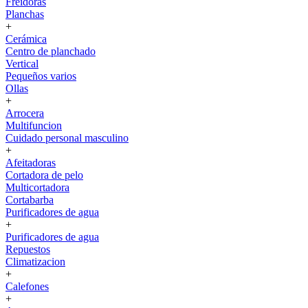
Freidoras
Planchas
+
Cerámica
Centro de planchado
Vertical
Pequeños varios
Ollas
+
Arrocera
Multifuncion
Cuidado personal masculino
+
Afeitadoras
Cortadora de pelo
Multicortadora
Cortabarba
Purificadores de agua
+
Purificadores de agua
Repuestos
Climatizacion
+
Calefones
+