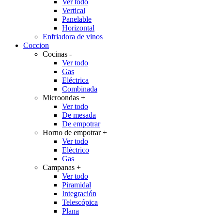
Ver todo
Vertical
Panelable
Horizontal
Enfriadora de vinos
Coccion
Cocinas
-
Ver todo
Gas
Eléctrica
Combinada
Microondas
+
Ver todo
De mesada
De empotrar
Horno de empotrar
+
Ver todo
Eléctrico
Gas
Campanas
+
Ver todo
Piramidal
Integración
Telescópica
Plana