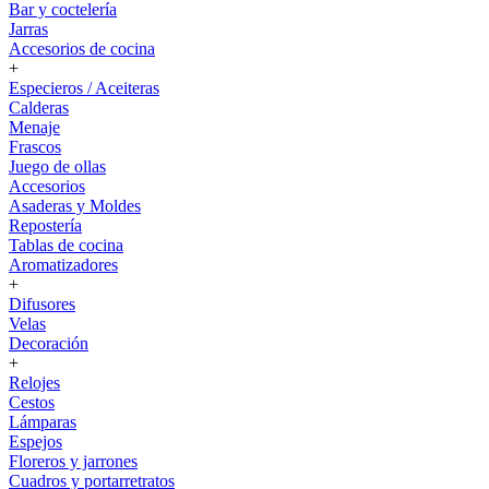
Bar y coctelería
Jarras
Accesorios de cocina
+
Especieros / Aceiteras
Calderas
Menaje
Frascos
Juego de ollas
Accesorios
Asaderas y Moldes
Repostería
Tablas de cocina
Aromatizadores
+
Difusores
Velas
Decoración
+
Relojes
Cestos
Lámparas
Espejos
Floreros y jarrones
Cuadros y portarretratos