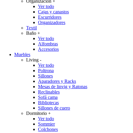
Organización
+
Ver todo
Cajas y canastos
Escurridores
Organizadores
Textil
Baño
+
Ver todo
Alfombras
Accesorios
Muebles
Living
-
Ver todo
Poltrona
Sillones
Aparadores y Racks
Mesas de linvig y Ratonas
Reclinables
Sofá cama
Bibliotecas
Sillones de cuero
Dormitorio
+
Ver todo
Sommier
Colchones