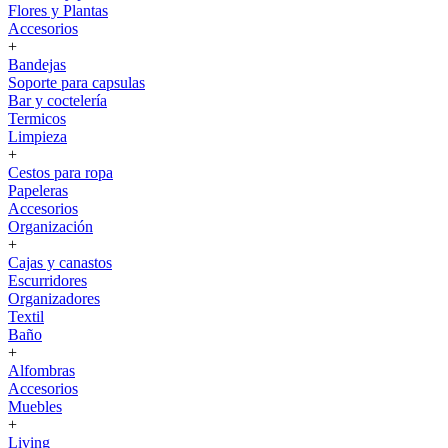
Flores y Plantas
Accesorios
+
Bandejas
Soporte para capsulas
Bar y coctelería
Termicos
Limpieza
+
Cestos para ropa
Papeleras
Accesorios
Organización
+
Cajas y canastos
Escurridores
Organizadores
Textil
Baño
+
Alfombras
Accesorios
Muebles
+
Living