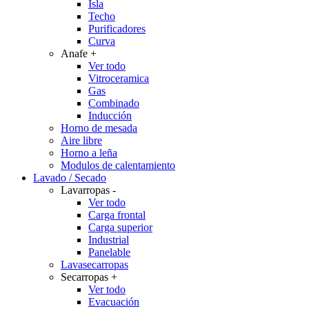
Isla
Techo
Purificadores
Curva
Anafe
+
Ver todo
Vitroceramica
Gas
Combinado
Inducción
Horno de mesada
Aire libre
Horno a leña
Modulos de calentamiento
Lavado / Secado
Lavarropas
-
Ver todo
Carga frontal
Carga superior
Industrial
Panelable
Lavasecarropas
Secarropas
+
Ver todo
Evacuación