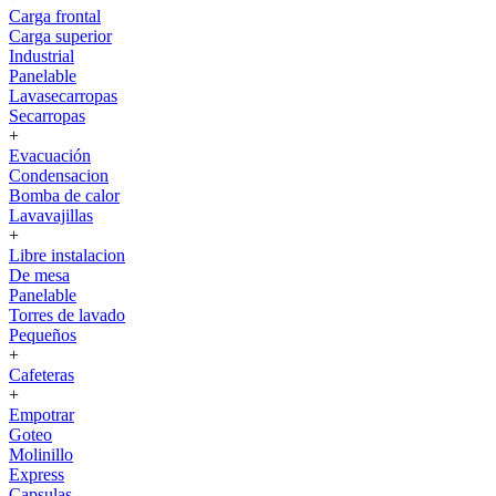
Carga frontal
Carga superior
Industrial
Panelable
Lavasecarropas
Secarropas
+
Evacuación
Condensacion
Bomba de calor
Lavavajillas
+
Libre instalacion
De mesa
Panelable
Torres de lavado
Pequeños
+
Cafeteras
+
Empotrar
Goteo
Molinillo
Express
Capsulas