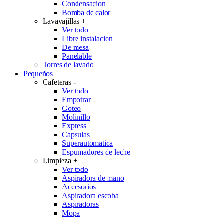
Condensacion
Bomba de calor
Lavavajillas
+
Ver todo
Libre instalacion
De mesa
Panelable
Torres de lavado
Pequeños
Cafeteras
-
Ver todo
Empotrar
Goteo
Molinillo
Express
Capsulas
Superautomatica
Espumadores de leche
Limpieza
+
Ver todo
Aspiradora de mano
Accesorios
Aspiradora escoba
Aspiradoras
Mopa