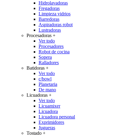
Hidrolavadoras
Fregadoras
Limpieza vidrios
Barredoras
Aspiradoras robot
Lustradoras
Procesadoras
+
Ver todo
Procesadores
Robot de cocina
Sopera
Ralladores
Batidoras
+
Ver todo
c/bowl
Planetaria
De mano
Licuadoras
+
Ver todo
Licuamixer
Licuadora
Licuadora personal
Exprimidores
Jugueras
Tostado
+