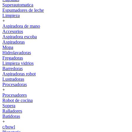
Superautomatica
Espumadores de leche
Limpieza
+
Aspiradora de mano
Accesorios
Aspiradora escoba
Aspiradoras
Mopa
Hidrolavadoras
Fregadoras
Limpieza vidrios
Barredoras
Aspiradoras robot
Lustradoras
Procesadoras
+
Procesadores
Robot de cocina
Sopera
Ralladores
Batidoras
+
c/bowl