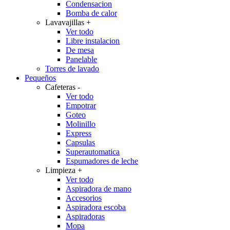
Condensacion
Bomba de calor
Lavavajillas
+
Ver todo
Libre instalacion
De mesa
Panelable
Torres de lavado
Pequeños
Cafeteras
-
Ver todo
Empotrar
Goteo
Molinillo
Express
Capsulas
Superautomatica
Espumadores de leche
Limpieza
+
Ver todo
Aspiradora de mano
Accesorios
Aspiradora escoba
Aspiradoras
Mopa