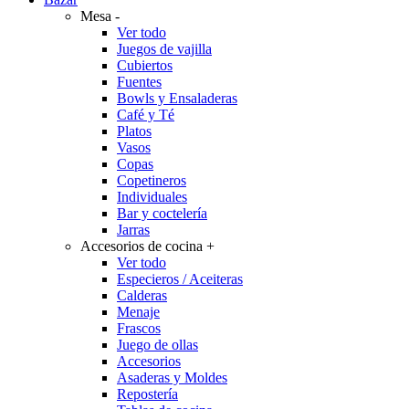
Mesa
-
Ver todo
Juegos de vajilla
Cubiertos
Fuentes
Bowls y Ensaladeras
Café y Té
Platos
Vasos
Copas
Copetineros
Individuales
Bar y coctelería
Jarras
Accesorios de cocina
+
Ver todo
Especieros / Aceiteras
Calderas
Menaje
Frascos
Juego de ollas
Accesorios
Asaderas y Moldes
Repostería