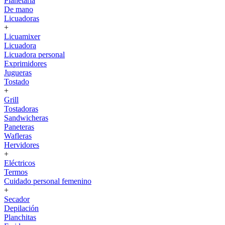
Planetaria
De mano
Licuadoras
+
Licuamixer
Licuadora
Licuadora personal
Exprimidores
Jugueras
Tostado
+
Grill
Tostadoras
Sandwicheras
Paneteras
Wafleras
Hervidores
+
Eléctricos
Termos
Cuidado personal femenino
+
Secador
Depilación
Planchitas