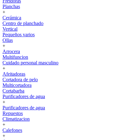
Freidoras
Planchas
+
Cerámica
Centro de planchado
Vertical
Pequeños varios
Ollas
+
Arrocera
Multifuncion
Cuidado personal masculino
+
Afeitadoras
Cortadora de pelo
Multicortadora
Cortabarba
Purificadores de agua
+
Purificadores de agua
Repuestos
Climatizacion
+
Calefones
+