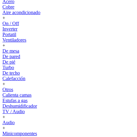
Acero
Cobre
Aire acondicionado
+
On / Off
Inverter
Portatil
Ventiladores
+
De mesa
De pared
De pié
Turbo
De techo
Calefacción
+
Otros
Calienta camas
Estufas a gas
Deshumidificador
TV / Audio
+
Audio
+
Minicomponentes