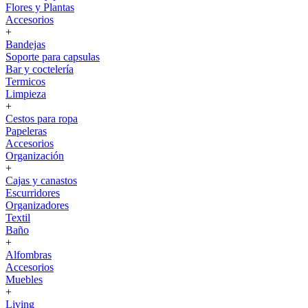
Flores y Plantas
Accesorios
+
Bandejas
Soporte para capsulas
Bar y coctelería
Termicos
Limpieza
+
Cestos para ropa
Papeleras
Accesorios
Organización
+
Cajas y canastos
Escurridores
Organizadores
Textil
Baño
+
Alfombras
Accesorios
Muebles
+
Living