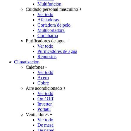
Multifuncion
Cuidado personal masculino
+
Ver todo
Afeitadoras
Cortadora de pelo
Multicortadora
Cortabarba
Purificadores de agua
+
Ver todo
Purificadores de agua
Repuestos
Climatizacion
Calefones
-
Ver todo
Acero
Cobre
Aire acondicionado
+
Ver todo
On / Off
Inverter
Portatil
Ventiladores
+
Ver todo
De mesa
De pared