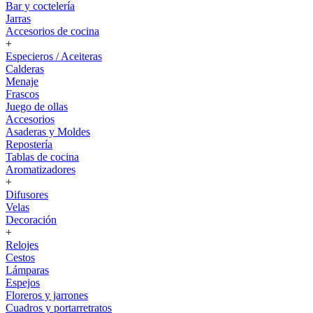
Bar y coctelería
Jarras
Accesorios de cocina
+
Especieros / Aceiteras
Calderas
Menaje
Frascos
Juego de ollas
Accesorios
Asaderas y Moldes
Repostería
Tablas de cocina
Aromatizadores
+
Difusores
Velas
Decoración
+
Relojes
Cestos
Lámparas
Espejos
Floreros y jarrones
Cuadros y portarretratos