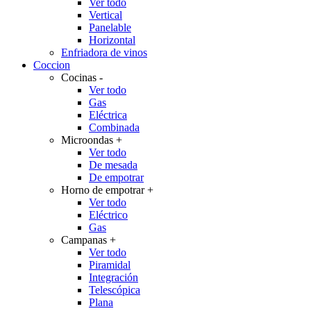
Ver todo
Vertical
Panelable
Horizontal
Enfriadora de vinos
Coccion
Cocinas
-
Ver todo
Gas
Eléctrica
Combinada
Microondas
+
Ver todo
De mesada
De empotrar
Horno de empotrar
+
Ver todo
Eléctrico
Gas
Campanas
+
Ver todo
Piramidal
Integración
Telescópica
Plana