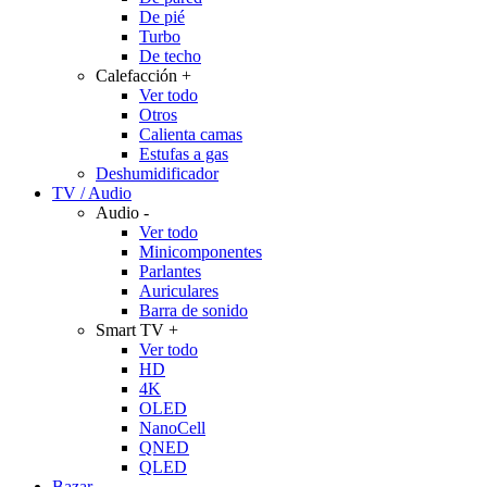
De pié
Turbo
De techo
Calefacción
+
Ver todo
Otros
Calienta camas
Estufas a gas
Deshumidificador
TV / Audio
Audio
-
Ver todo
Minicomponentes
Parlantes
Auriculares
Barra de sonido
Smart TV
+
Ver todo
HD
4K
OLED
NanoCell
QNED
QLED
Bazar