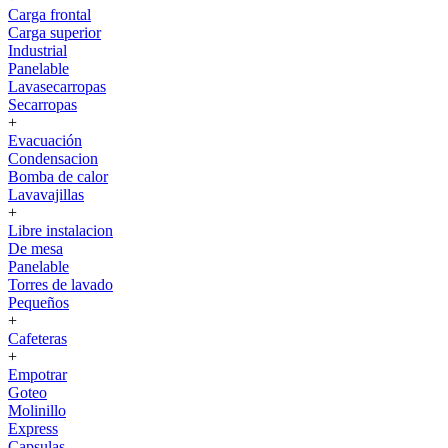
Carga frontal
Carga superior
Industrial
Panelable
Lavasecarropas
Secarropas
+
Evacuación
Condensacion
Bomba de calor
Lavavajillas
+
Libre instalacion
De mesa
Panelable
Torres de lavado
Pequeños
+
Cafeteras
+
Empotrar
Goteo
Molinillo
Express
Capsulas