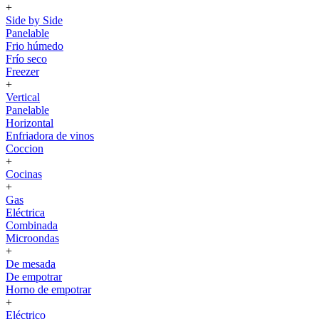
+
Side by Side
Panelable
Frio húmedo
Frío seco
Freezer
+
Vertical
Panelable
Horizontal
Enfriadora de vinos
Coccion
+
Cocinas
+
Gas
Eléctrica
Combinada
Microondas
+
De mesada
De empotrar
Horno de empotrar
+
Eléctrico