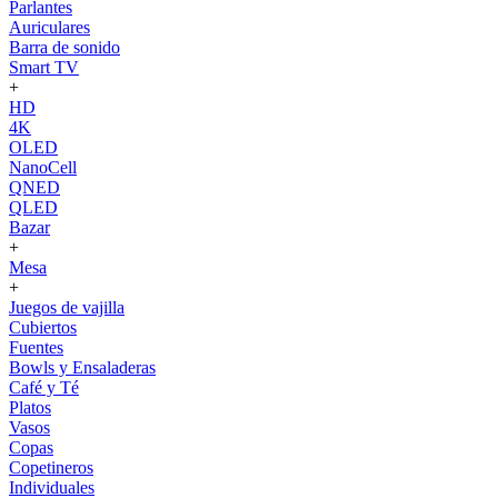
Parlantes
Auriculares
Barra de sonido
Smart TV
+
HD
4K
OLED
NanoCell
QNED
QLED
Bazar
+
Mesa
+
Juegos de vajilla
Cubiertos
Fuentes
Bowls y Ensaladeras
Café y Té
Platos
Vasos
Copas
Copetineros
Individuales