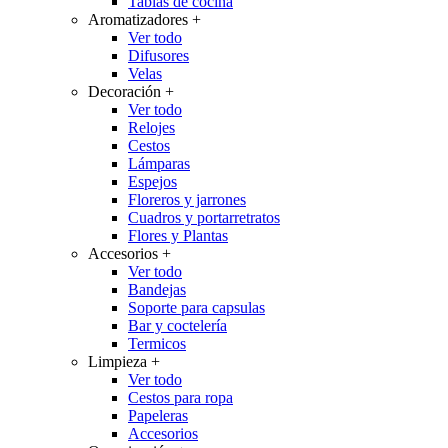
Tablas de cocina
Aromatizadores
+
Ver todo
Difusores
Velas
Decoración
+
Ver todo
Relojes
Cestos
Lámparas
Espejos
Floreros y jarrones
Cuadros y portarretratos
Flores y Plantas
Accesorios
+
Ver todo
Bandejas
Soporte para capsulas
Bar y coctelería
Termicos
Limpieza
+
Ver todo
Cestos para ropa
Papeleras
Accesorios