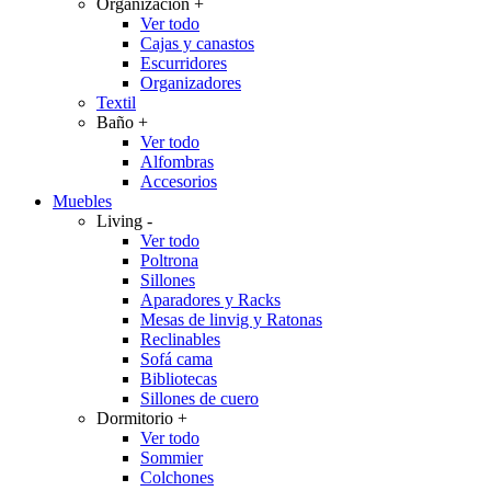
Organización
+
Ver todo
Cajas y canastos
Escurridores
Organizadores
Textil
Baño
+
Ver todo
Alfombras
Accesorios
Muebles
Living
-
Ver todo
Poltrona
Sillones
Aparadores y Racks
Mesas de linvig y Ratonas
Reclinables
Sofá cama
Bibliotecas
Sillones de cuero
Dormitorio
+
Ver todo
Sommier
Colchones