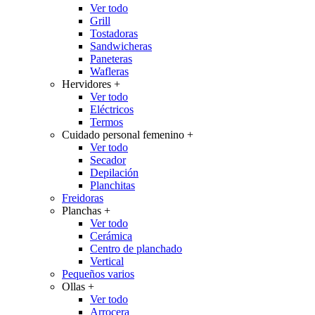
Ver todo
Grill
Tostadoras
Sandwicheras
Paneteras
Wafleras
Hervidores
+
Ver todo
Eléctricos
Termos
Cuidado personal femenino
+
Ver todo
Secador
Depilación
Planchitas
Freidoras
Planchas
+
Ver todo
Cerámica
Centro de planchado
Vertical
Pequeños varios
Ollas
+
Ver todo
Arrocera