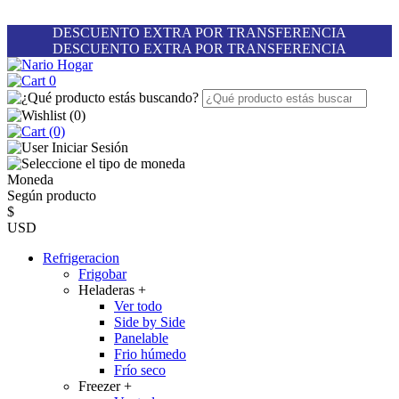
DESCUENTO EXTRA POR TRANSFERENCIA
DESCUENTO EXTRA POR TRANSFERENCIA
0
(
0
)
(0)
Iniciar Sesión
Moneda
Según producto
$
USD
Refrigeracion
Frigobar
Heladeras
+
Ver todo
Side by Side
Panelable
Frio húmedo
Frío seco
Freezer
+