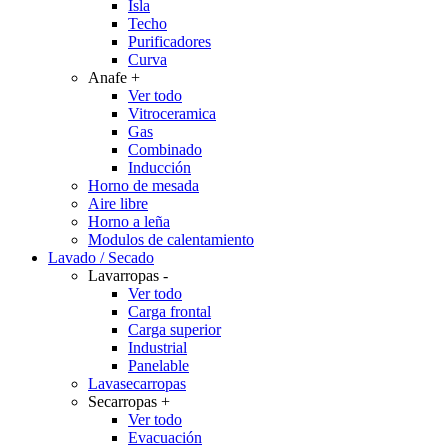
Isla
Techo
Purificadores
Curva
Anafe
+
Ver todo
Vitroceramica
Gas
Combinado
Inducción
Horno de mesada
Aire libre
Horno a leña
Modulos de calentamiento
Lavado / Secado
Lavarropas
-
Ver todo
Carga frontal
Carga superior
Industrial
Panelable
Lavasecarropas
Secarropas
+
Ver todo
Evacuación