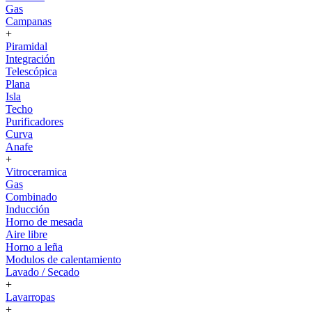
Gas
Campanas
+
Piramidal
Integración
Telescópica
Plana
Isla
Techo
Purificadores
Curva
Anafe
+
Vitroceramica
Gas
Combinado
Inducción
Horno de mesada
Aire libre
Horno a leña
Modulos de calentamiento
Lavado / Secado
+
Lavarropas
+