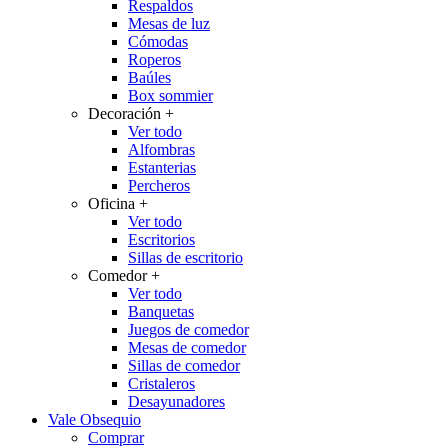
Respaldos
Mesas de luz
Cómodas
Roperos
Baúles
Box sommier
Decoración
+
Ver todo
Alfombras
Estanterias
Percheros
Oficina
+
Ver todo
Escritorios
Sillas de escritorio
Comedor
+
Ver todo
Banquetas
Juegos de comedor
Mesas de comedor
Sillas de comedor
Cristaleros
Desayunadores
Vale Obsequio
Comprar