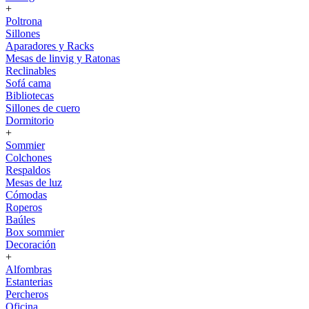
+
Poltrona
Sillones
Aparadores y Racks
Mesas de linvig y Ratonas
Reclinables
Sofá cama
Bibliotecas
Sillones de cuero
Dormitorio
+
Sommier
Colchones
Respaldos
Mesas de luz
Cómodas
Roperos
Baúles
Box sommier
Decoración
+
Alfombras
Estanterias
Percheros
Oficina