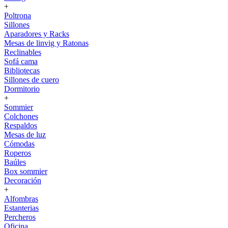
+
Poltrona
Sillones
Aparadores y Racks
Mesas de linvig y Ratonas
Reclinables
Sofá cama
Bibliotecas
Sillones de cuero
Dormitorio
+
Sommier
Colchones
Respaldos
Mesas de luz
Cómodas
Roperos
Baúles
Box sommier
Decoración
+
Alfombras
Estanterias
Percheros
Oficina