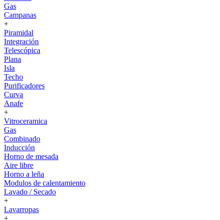
Gas
Campanas
+
Piramidal
Integración
Telescópica
Plana
Isla
Techo
Purificadores
Curva
Anafe
+
Vitroceramica
Gas
Combinado
Inducción
Horno de mesada
Aire libre
Horno a leña
Modulos de calentamiento
Lavado / Secado
+
Lavarropas
+