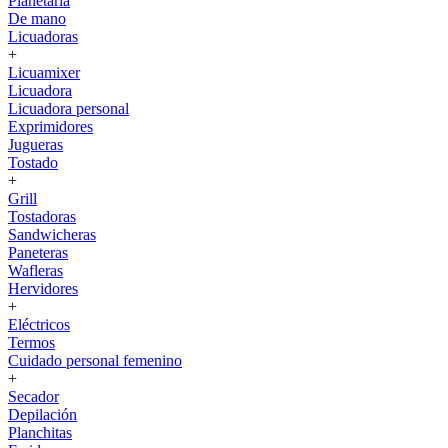
Planetaria
De mano
Licuadoras
+
Licuamixer
Licuadora
Licuadora personal
Exprimidores
Jugueras
Tostado
+
Grill
Tostadoras
Sandwicheras
Paneteras
Wafleras
Hervidores
+
Eléctricos
Termos
Cuidado personal femenino
+
Secador
Depilación
Planchitas