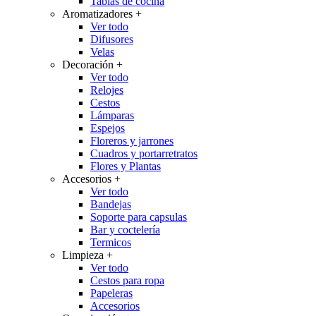
Tablas de cocina
Aromatizadores
+
Ver todo
Difusores
Velas
Decoración
+
Ver todo
Relojes
Cestos
Lámparas
Espejos
Floreros y jarrones
Cuadros y portarretratos
Flores y Plantas
Accesorios
+
Ver todo
Bandejas
Soporte para capsulas
Bar y coctelería
Termicos
Limpieza
+
Ver todo
Cestos para ropa
Papeleras
Accesorios