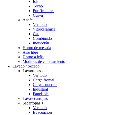
Isla
Techo
Purificadores
Curva
Anafe
+
Ver todo
Vitroceramica
Gas
Combinado
Inducción
Horno de mesada
Aire libre
Horno a leña
Modulos de calentamiento
Lavado / Secado
Lavarropas
-
Ver todo
Carga frontal
Carga superior
Industrial
Panelable
Lavasecarropas
Secarropas
+
Ver todo
Evacuación