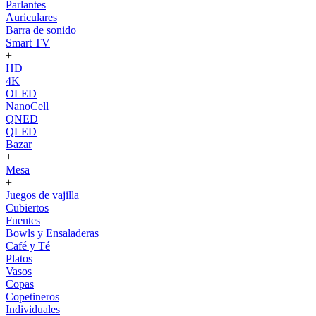
Parlantes
Auriculares
Barra de sonido
Smart TV
+
HD
4K
OLED
NanoCell
QNED
QLED
Bazar
+
Mesa
+
Juegos de vajilla
Cubiertos
Fuentes
Bowls y Ensaladeras
Café y Té
Platos
Vasos
Copas
Copetineros
Individuales