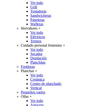
Ver todo
Grill
Tostadoras
Sandwicheras
Paneteras
Wafleras
Hervidores
+
Ver todo
Eléctricos
Termos
Cuidado personal femenino
+
Ver todo
Secador
Depilación
Planchitas
Freidoras
Planchas
+
Ver todo
Cerámica
Centro de planchado
Vertical
Pequeños varios
Ollas
+
Ver todo
Arrocera