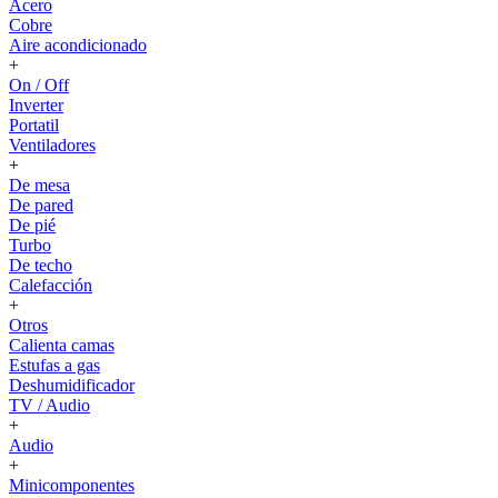
Acero
Cobre
Aire acondicionado
+
On / Off
Inverter
Portatil
Ventiladores
+
De mesa
De pared
De pié
Turbo
De techo
Calefacción
+
Otros
Calienta camas
Estufas a gas
Deshumidificador
TV / Audio
+
Audio
+
Minicomponentes