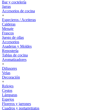
Bar y coctelería
Jarras
Accesorios de cocina
+
Especieros / Aceiteras
Calderas
Menaje
Frascos
Juego de ollas
Accesorios
Asaderas y Moldes
Repostería
Tablas de cocina
Aromatizadores
+
Difusores
Velas
Decoración
+
Relojes
Cestos
Lámparas
Espejos
Floreros y jarrones
Cuadros y portarretratos