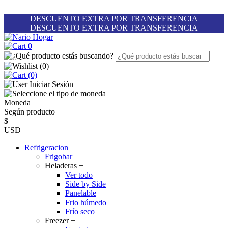
DESCUENTO EXTRA POR TRANSFERENCIA
DESCUENTO EXTRA POR TRANSFERENCIA
0
(
0
)
(0)
Iniciar Sesión
Moneda
Según producto
$
USD
Refrigeracion
Frigobar
Heladeras
+
Ver todo
Side by Side
Panelable
Frio húmedo
Frío seco
Freezer
+