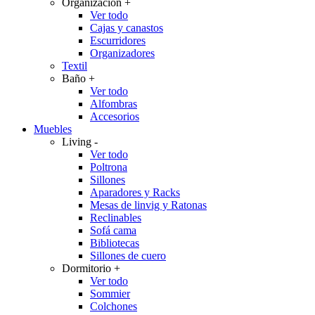
Organización
+
Ver todo
Cajas y canastos
Escurridores
Organizadores
Textil
Baño
+
Ver todo
Alfombras
Accesorios
Muebles
Living
-
Ver todo
Poltrona
Sillones
Aparadores y Racks
Mesas de linvig y Ratonas
Reclinables
Sofá cama
Bibliotecas
Sillones de cuero
Dormitorio
+
Ver todo
Sommier
Colchones