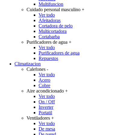
Multifuncion
Cuidado personal masculino
+
Ver todo
Afeitadoras
Cortadora de pelo
Multicortadora
Cortabarba
Purificadores de agua
+
Ver todo
Purificadores de agua
Repuestos
Climatizacion
Calefones
-
Ver todo
Acero
Cobre
Aire acondicionado
+
Ver todo
On / Off
Inverter
Portatil
Ventiladores
+
Ver todo
De mesa
De pared