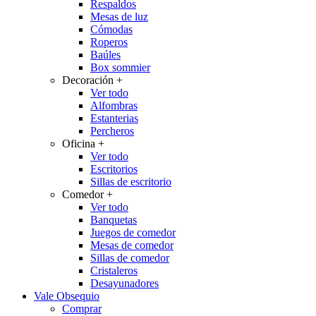
Respaldos
Mesas de luz
Cómodas
Roperos
Baúles
Box sommier
Decoración
+
Ver todo
Alfombras
Estanterias
Percheros
Oficina
+
Ver todo
Escritorios
Sillas de escritorio
Comedor
+
Ver todo
Banquetas
Juegos de comedor
Mesas de comedor
Sillas de comedor
Cristaleros
Desayunadores
Vale Obsequio
Comprar