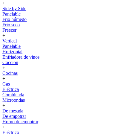
+
Side by Side
Panelable
Frio húmedo
Frío seco
Freezer
+
Vertical
Panelable
Horizontal
Enfriadora de vinos
Coccion
+
Cocinas
+
Gas
Eléctrica
Combinada
Microondas
+
De mesada
De empotrar
Horno de empotrar
+
Eléctrico