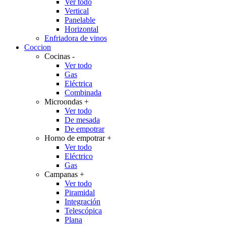
Ver todo
Vertical
Panelable
Horizontal
Enfriadora de vinos
Coccion
Cocinas
-
Ver todo
Gas
Eléctrica
Combinada
Microondas
+
Ver todo
De mesada
De empotrar
Horno de empotrar
+
Ver todo
Eléctrico
Gas
Campanas
+
Ver todo
Piramidal
Integración
Telescópica
Plana