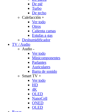
De pié
Turbo
De techo
Calefacción
+
Ver todo
Otros
Calienta camas
Estufas a gas
Deshumidificador
TV / Audio
Audio
-
Ver todo
Minicomponentes
Parlantes
Auriculares
Barra de sonido
Smart TV
+
Ver todo
HD
4K
OLED
NanoCell
QNED
QLED
Bazar