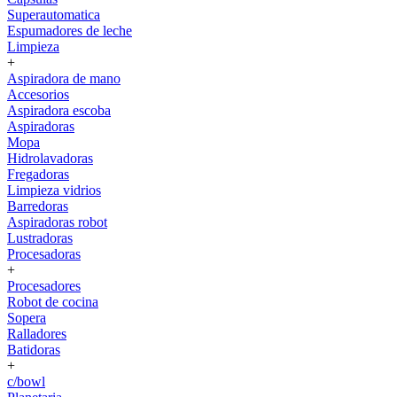
Superautomatica
Espumadores de leche
Limpieza
+
Aspiradora de mano
Accesorios
Aspiradora escoba
Aspiradoras
Mopa
Hidrolavadoras
Fregadoras
Limpieza vidrios
Barredoras
Aspiradoras robot
Lustradoras
Procesadoras
+
Procesadores
Robot de cocina
Sopera
Ralladores
Batidoras
+
c/bowl