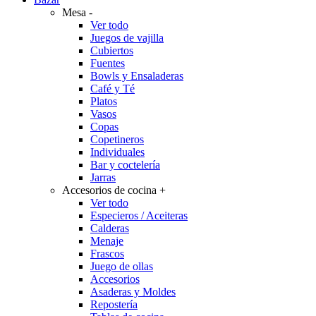
Mesa
-
Ver todo
Juegos de vajilla
Cubiertos
Fuentes
Bowls y Ensaladeras
Café y Té
Platos
Vasos
Copas
Copetineros
Individuales
Bar y coctelería
Jarras
Accesorios de cocina
+
Ver todo
Especieros / Aceiteras
Calderas
Menaje
Frascos
Juego de ollas
Accesorios
Asaderas y Moldes
Repostería