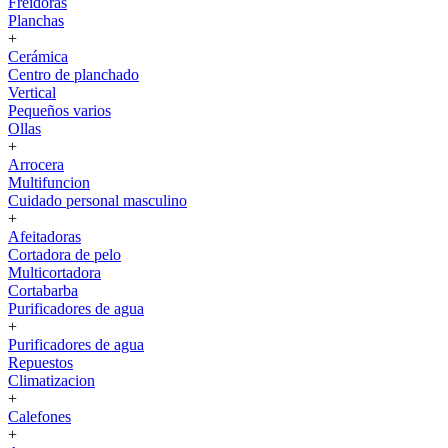
Freidoras
Planchas
+
Cerámica
Centro de planchado
Vertical
Pequeños varios
Ollas
+
Arrocera
Multifuncion
Cuidado personal masculino
+
Afeitadoras
Cortadora de pelo
Multicortadora
Cortabarba
Purificadores de agua
+
Purificadores de agua
Repuestos
Climatizacion
+
Calefones
+