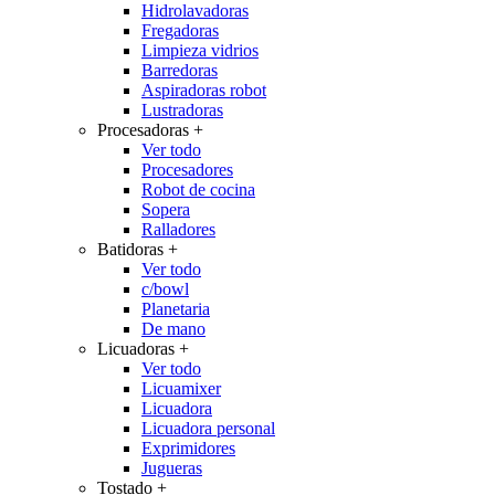
Hidrolavadoras
Fregadoras
Limpieza vidrios
Barredoras
Aspiradoras robot
Lustradoras
Procesadoras
+
Ver todo
Procesadores
Robot de cocina
Sopera
Ralladores
Batidoras
+
Ver todo
c/bowl
Planetaria
De mano
Licuadoras
+
Ver todo
Licuamixer
Licuadora
Licuadora personal
Exprimidores
Jugueras
Tostado
+