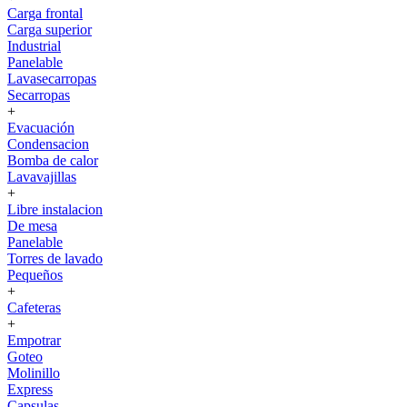
Carga frontal
Carga superior
Industrial
Panelable
Lavasecarropas
Secarropas
+
Evacuación
Condensacion
Bomba de calor
Lavavajillas
+
Libre instalacion
De mesa
Panelable
Torres de lavado
Pequeños
+
Cafeteras
+
Empotrar
Goteo
Molinillo
Express
Capsulas