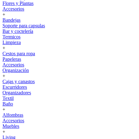
Flores y Plantas
Accesorios
+
Bandejas
Soporte para capsulas
Bar y coctelería
Termicos
Limpieza
+
Cestos para ropa
Papeleras
Accesorios
Organización
+
Cajas y canastos
Escurridores
Organizadores
Textil
Baño
+
Alfombras
Accesorios
Muebles
+
Living