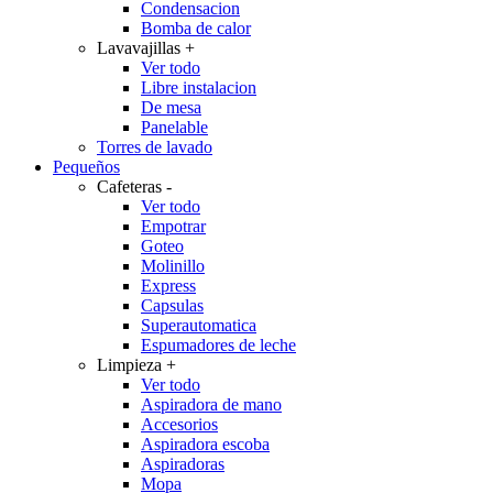
Condensacion
Bomba de calor
Lavavajillas
+
Ver todo
Libre instalacion
De mesa
Panelable
Torres de lavado
Pequeños
Cafeteras
-
Ver todo
Empotrar
Goteo
Molinillo
Express
Capsulas
Superautomatica
Espumadores de leche
Limpieza
+
Ver todo
Aspiradora de mano
Accesorios
Aspiradora escoba
Aspiradoras
Mopa