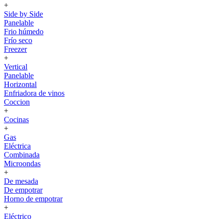
+
Side by Side
Panelable
Frio húmedo
Frío seco
Freezer
+
Vertical
Panelable
Horizontal
Enfriadora de vinos
Coccion
+
Cocinas
+
Gas
Eléctrica
Combinada
Microondas
+
De mesada
De empotrar
Horno de empotrar
+
Eléctrico