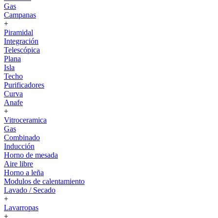
Gas
Campanas
+
Piramidal
Integración
Telescópica
Plana
Isla
Techo
Purificadores
Curva
Anafe
+
Vitroceramica
Gas
Combinado
Inducción
Horno de mesada
Aire libre
Horno a leña
Modulos de calentamiento
Lavado / Secado
+
Lavarropas
+