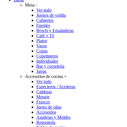
Mesa
-
Ver todo
Juegos de vajilla
Cubiertos
Fuentes
Bowls y Ensaladeras
Café y Té
Platos
Vasos
Copas
Copetineros
Individuales
Bar y coctelería
Jarras
Accesorios de cocina
+
Ver todo
Especieros / Aceiteras
Calderas
Menaje
Frascos
Juego de ollas
Accesorios
Asaderas y Moldes
Repostería