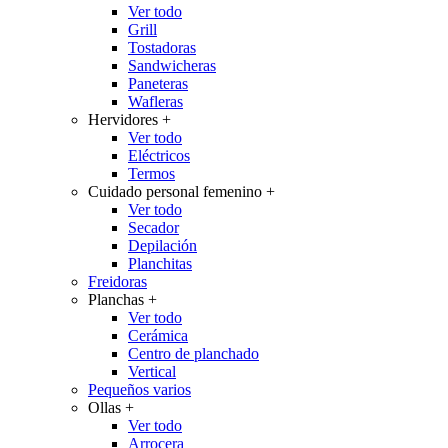
Ver todo
Grill
Tostadoras
Sandwicheras
Paneteras
Wafleras
Hervidores
+
Ver todo
Eléctricos
Termos
Cuidado personal femenino
+
Ver todo
Secador
Depilación
Planchitas
Freidoras
Planchas
+
Ver todo
Cerámica
Centro de planchado
Vertical
Pequeños varios
Ollas
+
Ver todo
Arrocera