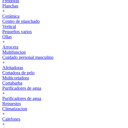
Freidoras
Planchas
+
Cerámica
Centro de planchado
Vertical
Pequeños varios
Ollas
+
Arrocera
Multifuncion
Cuidado personal masculino
+
Afeitadoras
Cortadora de pelo
Multicortadora
Cortabarba
Purificadores de agua
+
Purificadores de agua
Repuestos
Climatizacion
+
Calefones
+