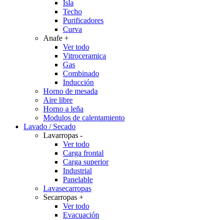
Isla
Techo
Purificadores
Curva
Anafe
+
Ver todo
Vitroceramica
Gas
Combinado
Inducción
Horno de mesada
Aire libre
Horno a leña
Modulos de calentamiento
Lavado / Secado
Lavarropas
-
Ver todo
Carga frontal
Carga superior
Industrial
Panelable
Lavasecarropas
Secarropas
+
Ver todo
Evacuación