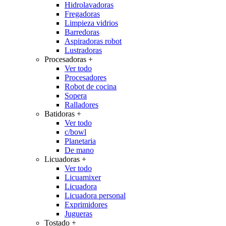
Hidrolavadoras
Fregadoras
Limpieza vidrios
Barredoras
Aspiradoras robot
Lustradoras
Procesadoras
+
Ver todo
Procesadores
Robot de cocina
Sopera
Ralladores
Batidoras
+
Ver todo
c/bowl
Planetaria
De mano
Licuadoras
+
Ver todo
Licuamixer
Licuadora
Licuadora personal
Exprimidores
Jugueras
Tostado
+