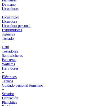
Planetaria
De mano
Licuadoras
+
Licuamixer
Licuadora
Licuadora personal
Exprimidores
Jugueras
Tostado
+
Grill
Tostadoras
Sandwicheras
Paneteras
Wafleras
Hervidores
+
Eléctricos
Termos
Cuidado personal femenino
+
Secador
Depilación
Planchitas