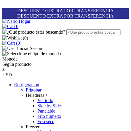
DESCUENTO EXTRA POR TRANSFERENCIA
DESCUENTO EXTRA POR TRANSFERENCIA
0
(
0
)
(0)
Iniciar Sesión
Moneda
Según producto
$
USD
Refrigeracion
Frigobar
Heladeras
+
Ver todo
Side by Side
Panelable
Frio húmedo
Frío seco
Freezer
+