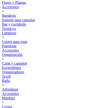
Flores y Plantas
Accesorios
+
Bandejas
Soporte para capsulas
Bar y coctelería
Termicos
Limpieza
+
Cestos para ropa
Papeleras
Accesorios
Organización
+
Cajas y canastos
Escurridores
Organizadores
Textil
Baño
+
Alfombras
Accesorios
Muebles
+
Living