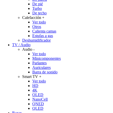
De pié
Turbo
De techo
Calefacción
+
Ver todo
Otros
Calienta camas
Estufas a gas
Deshumidificador
TV / Audio
Audio
-
Ver todo
Minicomponentes
Parlantes
Auriculares
Barra de sonido
Smart TV
+
Ver todo
HD
4K
OLED
NanoCell
QNED
QLED
Bazar