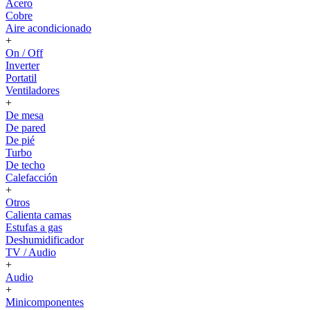
Acero
Cobre
Aire acondicionado
+
On / Off
Inverter
Portatil
Ventiladores
+
De mesa
De pared
De pié
Turbo
De techo
Calefacción
+
Otros
Calienta camas
Estufas a gas
Deshumidificador
TV / Audio
+
Audio
+
Minicomponentes