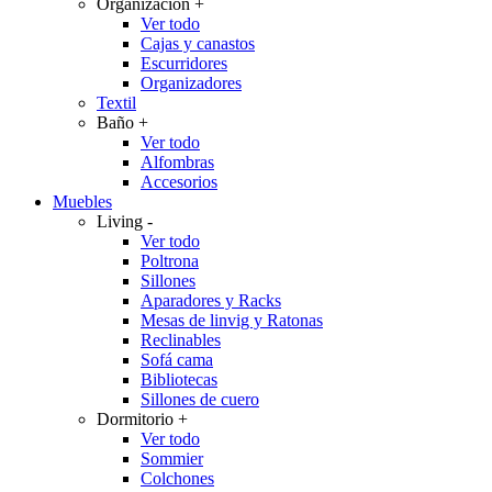
Organización
+
Ver todo
Cajas y canastos
Escurridores
Organizadores
Textil
Baño
+
Ver todo
Alfombras
Accesorios
Muebles
Living
-
Ver todo
Poltrona
Sillones
Aparadores y Racks
Mesas de linvig y Ratonas
Reclinables
Sofá cama
Bibliotecas
Sillones de cuero
Dormitorio
+
Ver todo
Sommier
Colchones