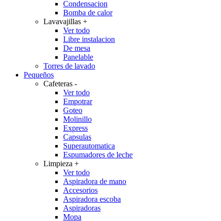
Condensacion
Bomba de calor
Lavavajillas
+
Ver todo
Libre instalacion
De mesa
Panelable
Torres de lavado
Pequeños
Cafeteras
-
Ver todo
Empotrar
Goteo
Molinillo
Express
Capsulas
Superautomatica
Espumadores de leche
Limpieza
+
Ver todo
Aspiradora de mano
Accesorios
Aspiradora escoba
Aspiradoras
Mopa