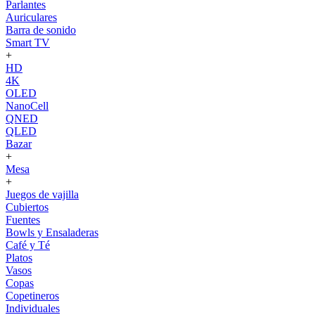
Parlantes
Auriculares
Barra de sonido
Smart TV
+
HD
4K
OLED
NanoCell
QNED
QLED
Bazar
+
Mesa
+
Juegos de vajilla
Cubiertos
Fuentes
Bowls y Ensaladeras
Café y Té
Platos
Vasos
Copas
Copetineros
Individuales