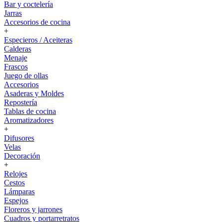
Bar y coctelería
Jarras
Accesorios de cocina
+
Especieros / Aceiteras
Calderas
Menaje
Frascos
Juego de ollas
Accesorios
Asaderas y Moldes
Repostería
Tablas de cocina
Aromatizadores
+
Difusores
Velas
Decoración
+
Relojes
Cestos
Lámparas
Espejos
Floreros y jarrones
Cuadros y portarretratos