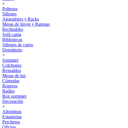
+
Poltrona
Sillones
Aparadores y Racks
Mesas de linvig y Ratonas
Reclinables
Sofá cama
Bibliotecas
Sillones de cuero
Dormitorio
+
Sommier
Colchones
Respaldos
Mesas de luz
Cómodas
Roperos
Baúles
Box sommier
Decoración
+
Alfombras
Estanterias
Percheros
Oficina