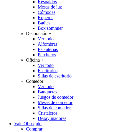
Respaldos
Mesas de luz
Cómodas
Roperos
Baúles
Box sommier
Decoración
+
Ver todo
Alfombras
Estanterias
Percheros
Oficina
+
Ver todo
Escritorios
Sillas de escritorio
Comedor
+
Ver todo
Banquetas
Juegos de comedor
Mesas de comedor
Sillas de comedor
Cristaleros
Desayunadores
Vale Obsequio
Comprar