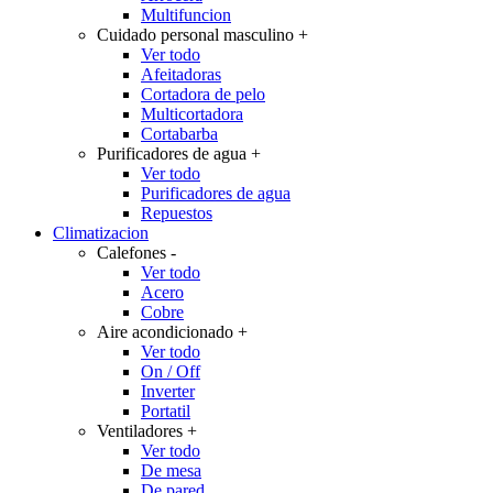
Multifuncion
Cuidado personal masculino
+
Ver todo
Afeitadoras
Cortadora de pelo
Multicortadora
Cortabarba
Purificadores de agua
+
Ver todo
Purificadores de agua
Repuestos
Climatizacion
Calefones
-
Ver todo
Acero
Cobre
Aire acondicionado
+
Ver todo
On / Off
Inverter
Portatil
Ventiladores
+
Ver todo
De mesa
De pared