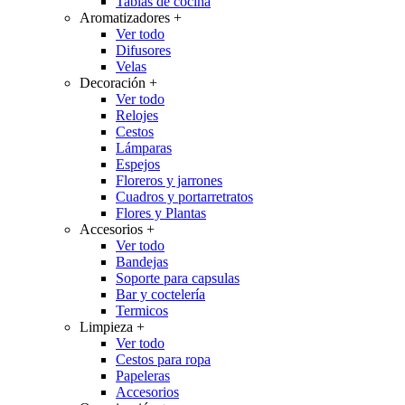
Tablas de cocina
Aromatizadores
+
Ver todo
Difusores
Velas
Decoración
+
Ver todo
Relojes
Cestos
Lámparas
Espejos
Floreros y jarrones
Cuadros y portarretratos
Flores y Plantas
Accesorios
+
Ver todo
Bandejas
Soporte para capsulas
Bar y coctelería
Termicos
Limpieza
+
Ver todo
Cestos para ropa
Papeleras
Accesorios