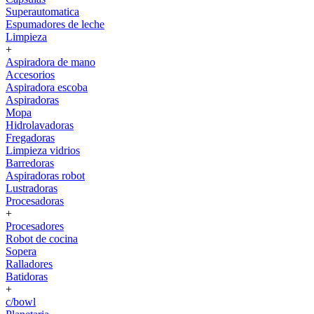
Superautomatica
Espumadores de leche
Limpieza
+
Aspiradora de mano
Accesorios
Aspiradora escoba
Aspiradoras
Mopa
Hidrolavadoras
Fregadoras
Limpieza vidrios
Barredoras
Aspiradoras robot
Lustradoras
Procesadoras
+
Procesadores
Robot de cocina
Sopera
Ralladores
Batidoras
+
c/bowl