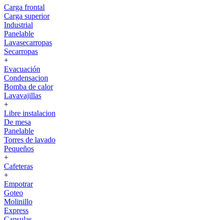
Carga frontal
Carga superior
Industrial
Panelable
Lavasecarropas
Secarropas
+
Evacuación
Condensacion
Bomba de calor
Lavavajillas
+
Libre instalacion
De mesa
Panelable
Torres de lavado
Pequeños
+
Cafeteras
+
Empotrar
Goteo
Molinillo
Express
Capsulas