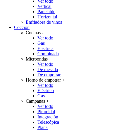
Ver todo
Vertical
Panelable
Horizontal
Enfriadora de vinos
Coccion
Cocinas
-
Ver todo
Gas
Eléctrica
Combinada
Microondas
+
Ver todo
De mesada
De empotrar
Horno de empotrar
+
Ver todo
Eléctrico
Gas
Campanas
+
Ver todo
Piramidal
Integración
Telescópica
Plana