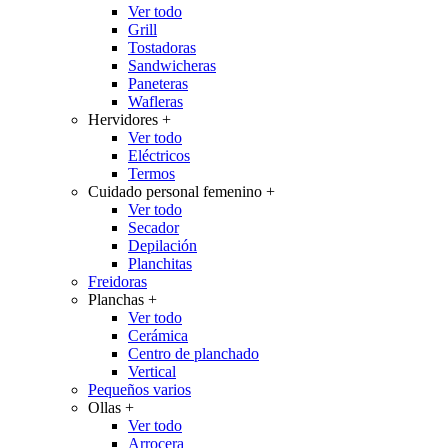
Ver todo
Grill
Tostadoras
Sandwicheras
Paneteras
Wafleras
Hervidores
+
Ver todo
Eléctricos
Termos
Cuidado personal femenino
+
Ver todo
Secador
Depilación
Planchitas
Freidoras
Planchas
+
Ver todo
Cerámica
Centro de planchado
Vertical
Pequeños varios
Ollas
+
Ver todo
Arrocera