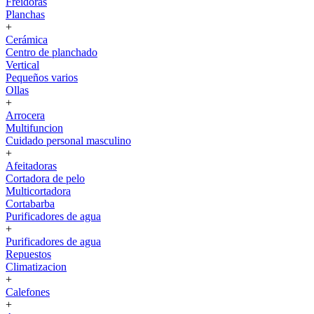
Freidoras
Planchas
+
Cerámica
Centro de planchado
Vertical
Pequeños varios
Ollas
+
Arrocera
Multifuncion
Cuidado personal masculino
+
Afeitadoras
Cortadora de pelo
Multicortadora
Cortabarba
Purificadores de agua
+
Purificadores de agua
Repuestos
Climatizacion
+
Calefones
+