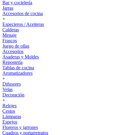
Bar y coctelería
Jarras
Accesorios de cocina
+
Especieros / Aceiteras
Calderas
Menaje
Frascos
Juego de ollas
Accesorios
Asaderas y Moldes
Repostería
Tablas de cocina
Aromatizadores
+
Difusores
Velas
Decoración
+
Relojes
Cestos
Lámparas
Espejos
Floreros y jarrones
Cuadros y portarretratos