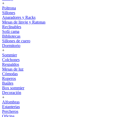
+
Poltrona
Sillones
Aparadores y Racks
Mesas de linvig y Ratonas
Reclinables
Sofá cama
Bibliotecas
Sillones de cuero
Dormitorio
+
Sommier
Colchones
Respaldos
Mesas de luz
Cómodas
Roperos
Baúles
Box sommier
Decoración
+
Alfombras
Estanterias
Percheros
Oficina