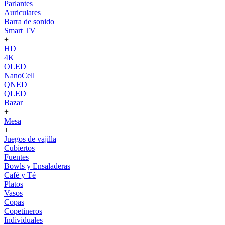
Parlantes
Auriculares
Barra de sonido
Smart TV
+
HD
4K
OLED
NanoCell
QNED
QLED
Bazar
+
Mesa
+
Juegos de vajilla
Cubiertos
Fuentes
Bowls y Ensaladeras
Café y Té
Platos
Vasos
Copas
Copetineros
Individuales