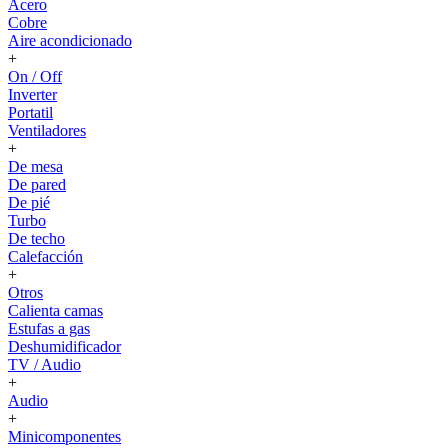
Acero
Cobre
Aire acondicionado
+
On / Off
Inverter
Portatil
Ventiladores
+
De mesa
De pared
De pié
Turbo
De techo
Calefacción
+
Otros
Calienta camas
Estufas a gas
Deshumidificador
TV / Audio
+
Audio
+
Minicomponentes