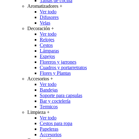
Tablas de cocina
Aromatizadores
+
Ver todo
Difusores
Velas
Decoración
+
Ver todo
Relojes
Cestos
Lámparas
Espejos
Floreros y jarrones
Cuadros y portarretratos
Flores y Plantas
Accesorios
+
Ver todo
Bandejas
Soporte para capsulas
Bar y coctelería
Termicos
Limpieza
+
Ver todo
Cestos para ropa
Papeleras
Accesorios