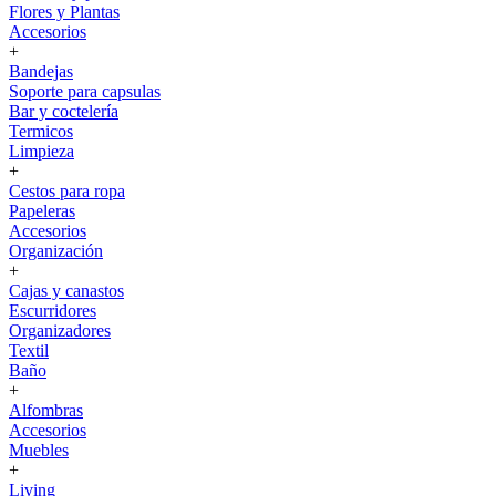
Flores y Plantas
Accesorios
+
Bandejas
Soporte para capsulas
Bar y coctelería
Termicos
Limpieza
+
Cestos para ropa
Papeleras
Accesorios
Organización
+
Cajas y canastos
Escurridores
Organizadores
Textil
Baño
+
Alfombras
Accesorios
Muebles
+
Living