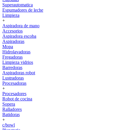
Superautomatica
Espumadores de leche
Limpieza
+
Aspiradora de mano
Accesorios
Aspiradora escoba
Aspiradoras
Mopa
Hidrolavadoras
Fregadoras
Limpieza vidrios
Barredoras
Aspiradoras robot
Lustradoras
Procesadoras
+
Procesadores
Robot de cocina
Sopera
Ralladores
Batidoras
+
c/bowl