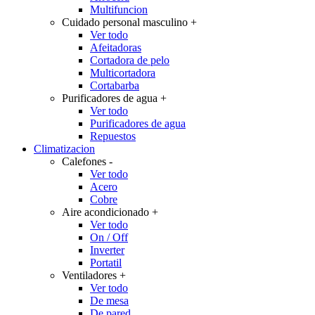
Multifuncion
Cuidado personal masculino
+
Ver todo
Afeitadoras
Cortadora de pelo
Multicortadora
Cortabarba
Purificadores de agua
+
Ver todo
Purificadores de agua
Repuestos
Climatizacion
Calefones
-
Ver todo
Acero
Cobre
Aire acondicionado
+
Ver todo
On / Off
Inverter
Portatil
Ventiladores
+
Ver todo
De mesa
De pared