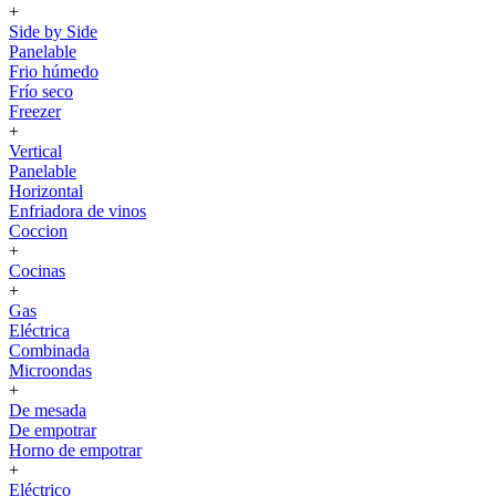
+
Side by Side
Panelable
Frio húmedo
Frío seco
Freezer
+
Vertical
Panelable
Horizontal
Enfriadora de vinos
Coccion
+
Cocinas
+
Gas
Eléctrica
Combinada
Microondas
+
De mesada
De empotrar
Horno de empotrar
+
Eléctrico