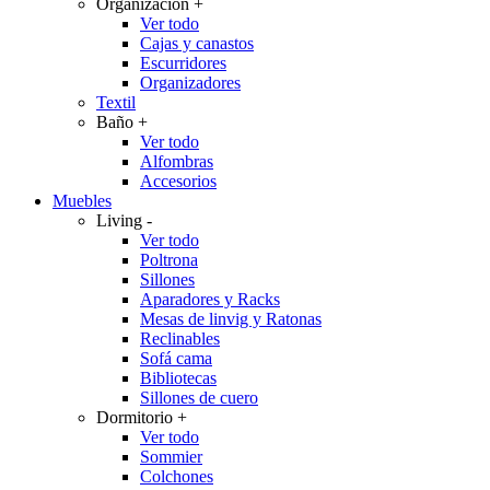
Organización
+
Ver todo
Cajas y canastos
Escurridores
Organizadores
Textil
Baño
+
Ver todo
Alfombras
Accesorios
Muebles
Living
-
Ver todo
Poltrona
Sillones
Aparadores y Racks
Mesas de linvig y Ratonas
Reclinables
Sofá cama
Bibliotecas
Sillones de cuero
Dormitorio
+
Ver todo
Sommier
Colchones