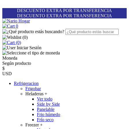
DESCUENTO EXTRA POR TRANSFERENCIA
DESCUENTO EXTRA POR TRANSFERENCIA
0
(
0
)
(0)
Iniciar Sesión
Moneda
Según producto
$
USD
Refrigeracion
Frigobar
Heladeras
+
Ver todo
Side by Side
Panelable
Frio húmedo
Frío seco
Freezer
+