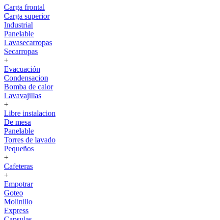
Carga frontal
Carga superior
Industrial
Panelable
Lavasecarropas
Secarropas
+
Evacuación
Condensacion
Bomba de calor
Lavavajillas
+
Libre instalacion
De mesa
Panelable
Torres de lavado
Pequeños
+
Cafeteras
+
Empotrar
Goteo
Molinillo
Express
Capsulas