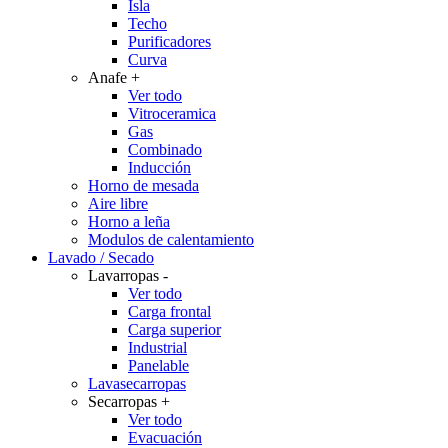
Isla
Techo
Purificadores
Curva
Anafe
+
Ver todo
Vitroceramica
Gas
Combinado
Inducción
Horno de mesada
Aire libre
Horno a leña
Modulos de calentamiento
Lavado / Secado
Lavarropas
-
Ver todo
Carga frontal
Carga superior
Industrial
Panelable
Lavasecarropas
Secarropas
+
Ver todo
Evacuación