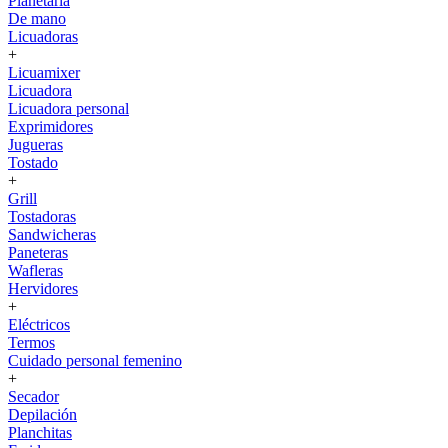
Planetaria
De mano
Licuadoras
+
Licuamixer
Licuadora
Licuadora personal
Exprimidores
Jugueras
Tostado
+
Grill
Tostadoras
Sandwicheras
Paneteras
Wafleras
Hervidores
+
Eléctricos
Termos
Cuidado personal femenino
+
Secador
Depilación
Planchitas