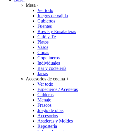
Mesa
-
Ver todo
Juegos de vajilla
Cubiertos
Fuentes
Bowls y Ensaladeras
Café y Té
Platos
Vasos
Copas
Copetineros
Individuales
Bar y coctelería
Jarras
Accesorios de cocina
+
Ver todo
Especieros / Aceiteras
Calderas
Menaje
Frascos
Juego de ollas
Accesorios
Asaderas y Moldes
Repostería