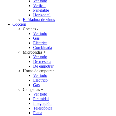
Ver todo
Vertical
Panelable
Horizontal
Enfriadora de vinos
Coccion
Cocinas
-
Ver todo
Gas
Eléctrica
Combinada
Microondas
+
Ver todo
De mesada
De empotrar
Horno de empotrar
+
Ver todo
Eléctrico
Gas
Campanas
+
Ver todo
Piramidal
Integración
Telescópica
Plana