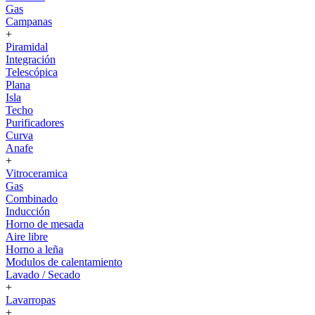
Gas
Campanas
+
Piramidal
Integración
Telescópica
Plana
Isla
Techo
Purificadores
Curva
Anafe
+
Vitroceramica
Gas
Combinado
Inducción
Horno de mesada
Aire libre
Horno a leña
Modulos de calentamiento
Lavado / Secado
+
Lavarropas
+