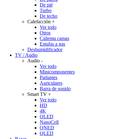
De pié
Turbo
De techo
Calefacción
+
Ver todo
Otros
Calienta camas
Estufas a gas
Deshumidificador
TV / Audio
Audio
-
Ver todo
Minicomponentes
Parlantes
Auriculares
Barra de sonido
Smart TV
+
Ver todo
HD
4K
OLED
NanoCell
QNED
QLED
Bazar