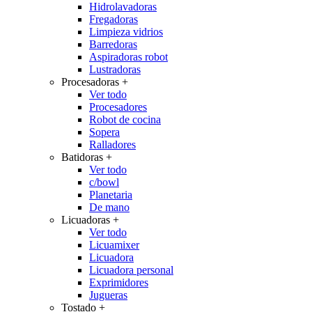
Hidrolavadoras
Fregadoras
Limpieza vidrios
Barredoras
Aspiradoras robot
Lustradoras
Procesadoras
+
Ver todo
Procesadores
Robot de cocina
Sopera
Ralladores
Batidoras
+
Ver todo
c/bowl
Planetaria
De mano
Licuadoras
+
Ver todo
Licuamixer
Licuadora
Licuadora personal
Exprimidores
Jugueras
Tostado
+