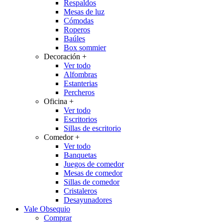
Respaldos
Mesas de luz
Cómodas
Roperos
Baúles
Box sommier
Decoración
+
Ver todo
Alfombras
Estanterias
Percheros
Oficina
+
Ver todo
Escritorios
Sillas de escritorio
Comedor
+
Ver todo
Banquetas
Juegos de comedor
Mesas de comedor
Sillas de comedor
Cristaleros
Desayunadores
Vale Obsequio
Comprar