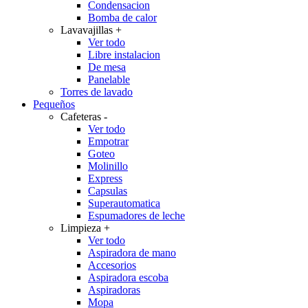
Condensacion
Bomba de calor
Lavavajillas
+
Ver todo
Libre instalacion
De mesa
Panelable
Torres de lavado
Pequeños
Cafeteras
-
Ver todo
Empotrar
Goteo
Molinillo
Express
Capsulas
Superautomatica
Espumadores de leche
Limpieza
+
Ver todo
Aspiradora de mano
Accesorios
Aspiradora escoba
Aspiradoras
Mopa