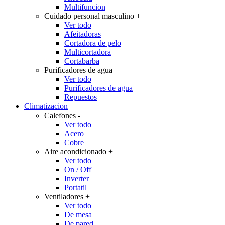
Multifuncion
Cuidado personal masculino
+
Ver todo
Afeitadoras
Cortadora de pelo
Multicortadora
Cortabarba
Purificadores de agua
+
Ver todo
Purificadores de agua
Repuestos
Climatizacion
Calefones
-
Ver todo
Acero
Cobre
Aire acondicionado
+
Ver todo
On / Off
Inverter
Portatil
Ventiladores
+
Ver todo
De mesa
De pared