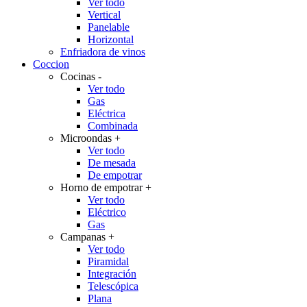
Ver todo
Vertical
Panelable
Horizontal
Enfriadora de vinos
Coccion
Cocinas
-
Ver todo
Gas
Eléctrica
Combinada
Microondas
+
Ver todo
De mesada
De empotrar
Horno de empotrar
+
Ver todo
Eléctrico
Gas
Campanas
+
Ver todo
Piramidal
Integración
Telescópica
Plana