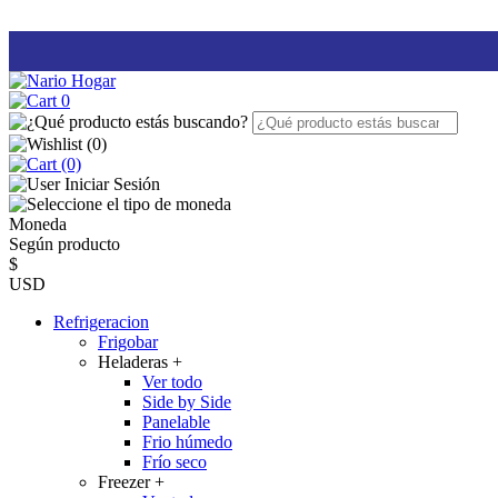
0
(
0
)
(0)
Iniciar Sesión
Moneda
Según producto
$
USD
Refrigeracion
Frigobar
Heladeras
+
Ver todo
Side by Side
Panelable
Frio húmedo
Frío seco
Freezer
+