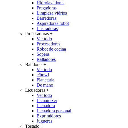
Hidrolavadoras
Fregadoras
Limpieza vidrios
Barredoras
Aspiradoras robot
Lustradoras
Procesadoras
+
Ver todo
Procesadores
Robot de cocina
Sopera
Ralladores
Batidoras
+
Ver todo
c/bowl
Planetaria
De mano
Licuadoras
+
Ver todo
Licuamixer
Licuadora
Licuadora personal
Exprimidores
Jugueras
Tostado
+