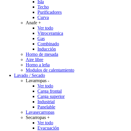
Isla
Techo
Purificadores
Curva
Anafe
+
Ver todo
Vitroceramica
Gas
Combinado
Inducción
Horno de mesada
Aire libre
Horno a leña
Modulos de calentamiento
Lavado / Secado
Lavarropas
-
Ver todo
Carga frontal
Carga superior
Industrial
Panelable
Lavasecarropas
Secarropas
+
Ver todo
Evacuación