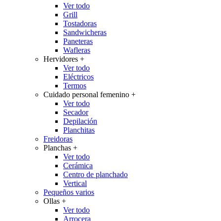
Ver todo
Grill
Tostadoras
Sandwicheras
Paneteras
Wafleras
Hervidores
+
Ver todo
Eléctricos
Termos
Cuidado personal femenino
+
Ver todo
Secador
Depilación
Planchitas
Freidoras
Planchas
+
Ver todo
Cerámica
Centro de planchado
Vertical
Pequeños varios
Ollas
+
Ver todo
Arrocera