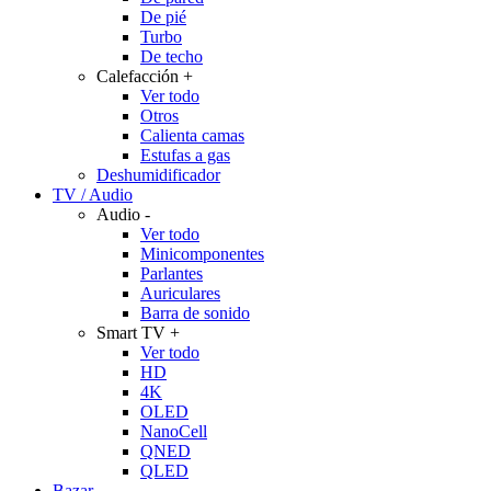
De pié
Turbo
De techo
Calefacción
+
Ver todo
Otros
Calienta camas
Estufas a gas
Deshumidificador
TV / Audio
Audio
-
Ver todo
Minicomponentes
Parlantes
Auriculares
Barra de sonido
Smart TV
+
Ver todo
HD
4K
OLED
NanoCell
QNED
QLED
Bazar