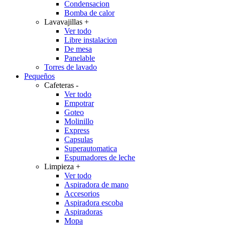
Condensacion
Bomba de calor
Lavavajillas
+
Ver todo
Libre instalacion
De mesa
Panelable
Torres de lavado
Pequeños
Cafeteras
-
Ver todo
Empotrar
Goteo
Molinillo
Express
Capsulas
Superautomatica
Espumadores de leche
Limpieza
+
Ver todo
Aspiradora de mano
Accesorios
Aspiradora escoba
Aspiradoras
Mopa