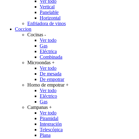
Ver todo
Vertical
Panelable
Horizontal
Enfriadora de vinos
Coccion
Cocinas
-
Ver todo
Gas
Eléctrica
Combinada
Microondas
+
Ver todo
De mesada
De empotrar
Horno de empotrar
+
Ver todo
Eléctrico
Gas
Campanas
+
Ver todo
Piramidal
Integración
Telescópica
Plana