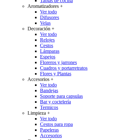
Tablas de cocina
Aromatizadores
+
Ver todo
Difusores
Velas
Decoración
+
Ver todo
Relojes
Cestos
Lámparas
Espejos
Floreros y jarrones
Cuadros y portarretratos
Flores y Plantas
Accesorios
+
Ver todo
Bandejas
Soporte para capsulas
Bar y coctelería
Termicos
Limpieza
+
Ver todo
Cestos para ropa
Papeleras
Accesorios