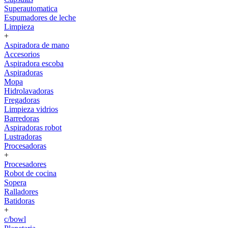
Superautomatica
Espumadores de leche
Limpieza
+
Aspiradora de mano
Accesorios
Aspiradora escoba
Aspiradoras
Mopa
Hidrolavadoras
Fregadoras
Limpieza vidrios
Barredoras
Aspiradoras robot
Lustradoras
Procesadoras
+
Procesadores
Robot de cocina
Sopera
Ralladores
Batidoras
+
c/bowl