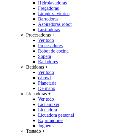
Hidrolavadoras
Fregadoras
Limpieza vidrios
Barredoras
Aspiradoras robot
Lustradoras
Procesadoras
+
Ver todo
Procesadores
Robot de cocina
Sopera
Ralladores
Batidoras
+
Ver todo
c/bowl
Planetaria
De mano
Licuadoras
+
Ver todo
Licuamixer
Licuadora
Licuadora personal
Exprimidores
Jugueras
Tostado
+