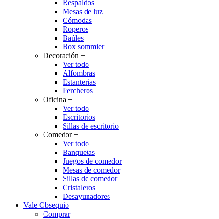
Respaldos
Mesas de luz
Cómodas
Roperos
Baúles
Box sommier
Decoración
+
Ver todo
Alfombras
Estanterias
Percheros
Oficina
+
Ver todo
Escritorios
Sillas de escritorio
Comedor
+
Ver todo
Banquetas
Juegos de comedor
Mesas de comedor
Sillas de comedor
Cristaleros
Desayunadores
Vale Obsequio
Comprar