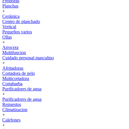
Freidoras
Planchas
+
Cerámica
Centro de planchado
Vertical
Pequeños varios
Ollas
+
Arrocera
Multifuncion
Cuidado personal masculino
+
Afeitadoras
Cortadora de pelo
Multicortadora
Cortabarba
Purificadores de agua
+
Purificadores de agua
Repuestos
Climatizacion
+
Calefones
+