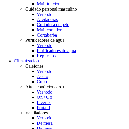
Multifuncion
Cuidado personal masculino
+
Ver todo
Afeitadoras
Cortadora de pelo
Multicortadora
Cortabarba
Purificadores de agua
+
Ver todo
Purificadores de agua
Repuestos
Climatizacion
Calefones
-
Ver todo
Acero
Cobre
Aire acondicionado
+
Ver todo
On / Off
Inverter
Portatil
Ventiladores
+
Ver todo
De mesa
De pared