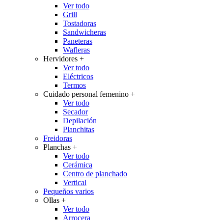
Ver todo
Grill
Tostadoras
Sandwicheras
Paneteras
Wafleras
Hervidores
+
Ver todo
Eléctricos
Termos
Cuidado personal femenino
+
Ver todo
Secador
Depilación
Planchitas
Freidoras
Planchas
+
Ver todo
Cerámica
Centro de planchado
Vertical
Pequeños varios
Ollas
+
Ver todo
Arrocera