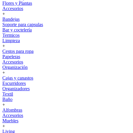
Flores y Plantas
Accesorios
+
Bandejas
Soporte para capsulas
Bar y coctelería
Termicos
Limpieza
+
Cestos para ropa
Papeleras
Accesorios
Organización
+
Cajas y canastos
Escurridores
Organizadores
Textil
Baño
+
Alfombras
Accesorios
Muebles
+
Living