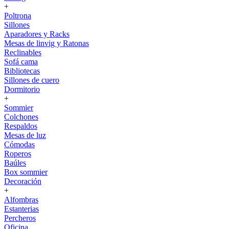
+
Poltrona
Sillones
Aparadores y Racks
Mesas de linvig y Ratonas
Reclinables
Sofá cama
Bibliotecas
Sillones de cuero
Dormitorio
+
Sommier
Colchones
Respaldos
Mesas de luz
Cómodas
Roperos
Baúles
Box sommier
Decoración
+
Alfombras
Estanterias
Percheros
Oficina