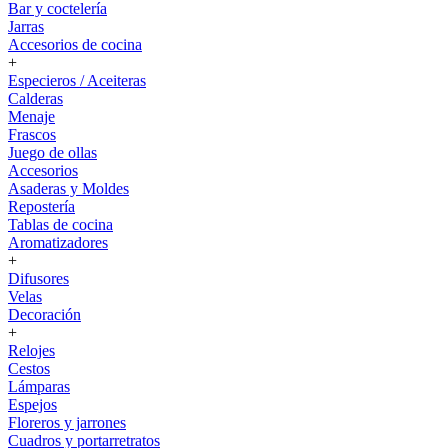
Bar y coctelería
Jarras
Accesorios de cocina
+
Especieros / Aceiteras
Calderas
Menaje
Frascos
Juego de ollas
Accesorios
Asaderas y Moldes
Repostería
Tablas de cocina
Aromatizadores
+
Difusores
Velas
Decoración
+
Relojes
Cestos
Lámparas
Espejos
Floreros y jarrones
Cuadros y portarretratos