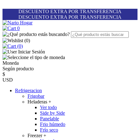
DESCUENTO EXTRA POR TRANSFERENCIA
DESCUENTO EXTRA POR TRANSFERENCIA
0
(
0
)
(0)
Iniciar Sesión
Moneda
Según producto
$
USD
Refrigeracion
Frigobar
Heladeras
+
Ver todo
Side by Side
Panelable
Frio húmedo
Frío seco
Freezer
+