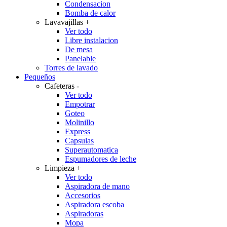
Condensacion
Bomba de calor
Lavavajillas
+
Ver todo
Libre instalacion
De mesa
Panelable
Torres de lavado
Pequeños
Cafeteras
-
Ver todo
Empotrar
Goteo
Molinillo
Express
Capsulas
Superautomatica
Espumadores de leche
Limpieza
+
Ver todo
Aspiradora de mano
Accesorios
Aspiradora escoba
Aspiradoras
Mopa