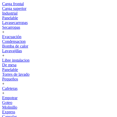
Carga frontal
Carga superior
Industrial
Panelable
Lavasecarropas
Secarropas
+
Evacuación
Condensacion
Bomba de calor
Lavavajillas
+
Libre instalacion
De mesa
Panelable
Torres de lavado
Pequeños
+
Cafeteras
+
Empotrar
Goteo
Molinillo
Express
Capsulas