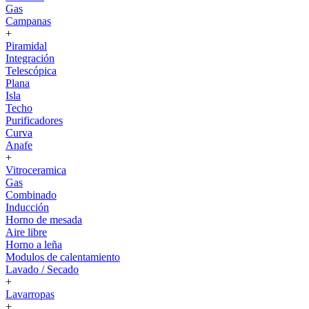
Gas
Campanas
+
Piramidal
Integración
Telescópica
Plana
Isla
Techo
Purificadores
Curva
Anafe
+
Vitroceramica
Gas
Combinado
Inducción
Horno de mesada
Aire libre
Horno a leña
Modulos de calentamiento
Lavado / Secado
+
Lavarropas
+