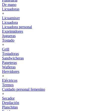
Planetaria
De mano
Licuadoras
+
Licuamixer
Licuadora
Licuadora personal
Exprimidores
Jugueras
Tostado
+
Grill
Tostadoras
Sandwicheras
Paneteras
Wafleras
Hervidores
+
Eléctricos
Termos
Cuidado personal femenino
+
Secador
Depilación
Planchitas