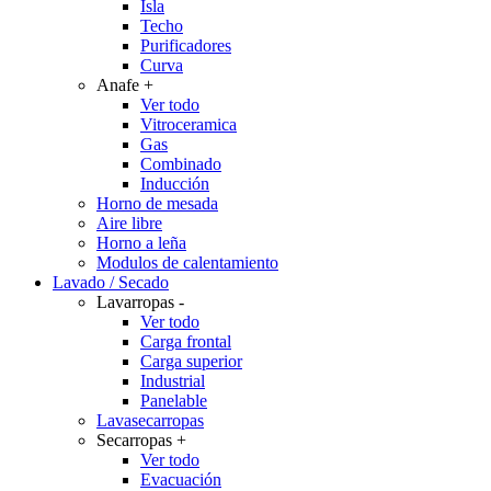
Isla
Techo
Purificadores
Curva
Anafe
+
Ver todo
Vitroceramica
Gas
Combinado
Inducción
Horno de mesada
Aire libre
Horno a leña
Modulos de calentamiento
Lavado / Secado
Lavarropas
-
Ver todo
Carga frontal
Carga superior
Industrial
Panelable
Lavasecarropas
Secarropas
+
Ver todo
Evacuación