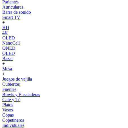
Parlantes
Auriculares
Barra de sonido
Smart TV
+
HD
4K
OLED
NanoCell
QNED
QLED
Bazar
+
Mesa
+
Juegos de vajilla
Cubiertos
Fuentes
Bowls y Ensaladeras
Café y Té
Platos
Vasos
Copas
Copetineros
Individuales