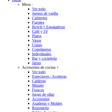
Mesa
-
Ver todo
Juegos de vajilla
Cubiertos
Fuentes
Bowls y Ensaladeras
Café y Té
Platos
Vasos
Copas
Copetineros
Individuales
Bar y coctelería
Jarras
Accesorios de cocina
+
Ver todo
Especieros / Aceiteras
Calderas
Menaje
Frascos
Juego de ollas
Accesorios
Asaderas y Moldes
Repostería