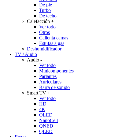
De pié
Turbo
De techo
Calefacción
+
Ver todo
Otros
Calienta camas
Estufas a gas
Deshumidificador
TV / Audio
Audio
-
Ver todo
Minicomponentes
Parlantes
Auriculares
Barra de sonido
Smart TV
+
Ver todo
HD
4K
OLED
NanoCell
QNED
QLED
Bazar