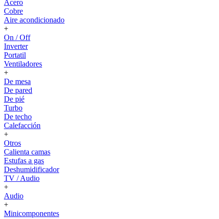
Acero
Cobre
Aire acondicionado
+
On / Off
Inverter
Portatil
Ventiladores
+
De mesa
De pared
De pié
Turbo
De techo
Calefacción
+
Otros
Calienta camas
Estufas a gas
Deshumidificador
TV / Audio
+
Audio
+
Minicomponentes