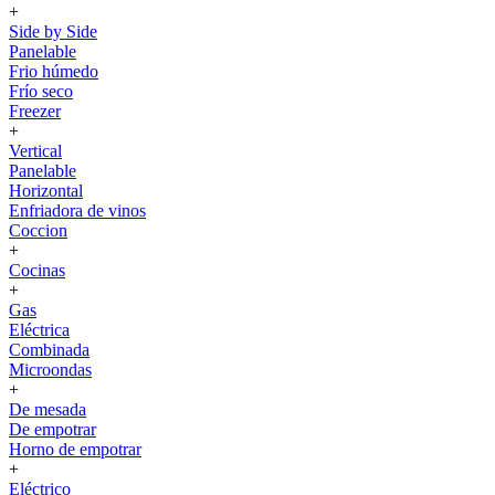
+
Side by Side
Panelable
Frio húmedo
Frío seco
Freezer
+
Vertical
Panelable
Horizontal
Enfriadora de vinos
Coccion
+
Cocinas
+
Gas
Eléctrica
Combinada
Microondas
+
De mesada
De empotrar
Horno de empotrar
+
Eléctrico