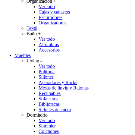
Organización
+
Ver todo
Cajas y canastos
Escurridores
Organizadores
Textil
Baño
+
Ver todo
Alfombras
Accesorios
Muebles
Living
-
Ver todo
Poltrona
Sillones
Aparadores y Racks
Mesas de linvig y Ratonas
Reclinables
Sofá cama
Bibliotecas
Sillones de cuero
Dormitorio
+
Ver todo
Sommier
Colchones