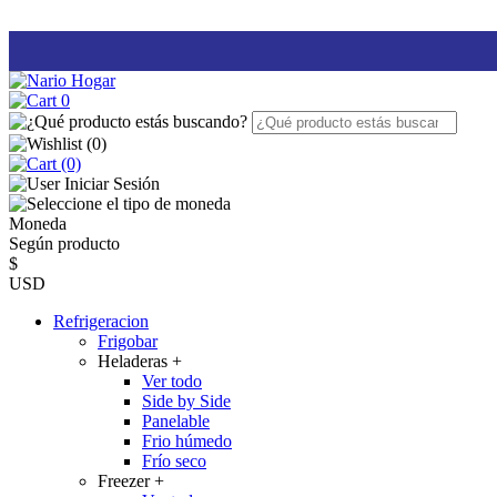
0
(
0
)
(0)
Iniciar Sesión
Moneda
Según producto
$
USD
Refrigeracion
Frigobar
Heladeras
+
Ver todo
Side by Side
Panelable
Frio húmedo
Frío seco
Freezer
+