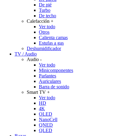
De pié
Turbo
De techo
Calefacción
+
Ver todo
Otros
Calienta camas
Estufas a gas
Deshumidificador
TV / Audio
Audio
-
Ver todo
Minicomponentes
Parlantes
Auriculares
Barra de sonido
Smart TV
+
Ver todo
HD
4K
OLED
NanoCell
QNED
QLED
Bazar