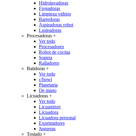
Hidrolavadoras
Fregadoras
Limpieza vidrios
Barredoras
Aspiradoras robot
Lustradoras
Procesadoras
+
Ver todo
Procesadores
Robot de cocina
Sopera
Ralladores
Batidoras
+
Ver todo
c/bowl
Planetaria
De mano
Licuadoras
+
Ver todo
Licuamixer
Licuadora
Licuadora personal
Exprimidores
Jugueras
Tostado
+