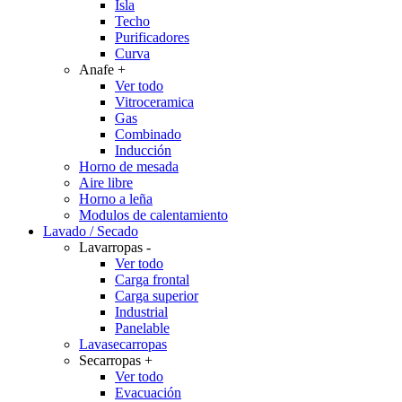
Isla
Techo
Purificadores
Curva
Anafe
+
Ver todo
Vitroceramica
Gas
Combinado
Inducción
Horno de mesada
Aire libre
Horno a leña
Modulos de calentamiento
Lavado / Secado
Lavarropas
-
Ver todo
Carga frontal
Carga superior
Industrial
Panelable
Lavasecarropas
Secarropas
+
Ver todo
Evacuación