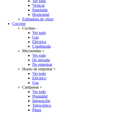
Ver todo
Vertical
Panelable
Horizontal
Enfriadora de vinos
Coccion
Cocinas
-
Ver todo
Gas
Eléctrica
Combinada
Microondas
+
Ver todo
De mesada
De empotrar
Horno de empotrar
+
Ver todo
Eléctrico
Gas
Campanas
+
Ver todo
Piramidal
Integración
Telescópica
Plana