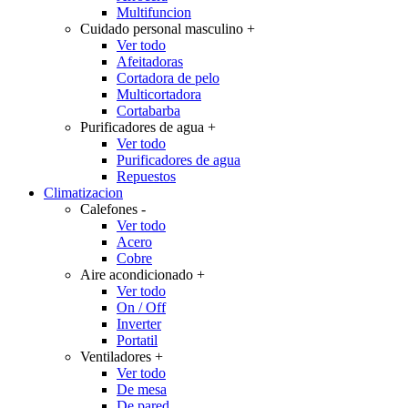
Multifuncion
Cuidado personal masculino
+
Ver todo
Afeitadoras
Cortadora de pelo
Multicortadora
Cortabarba
Purificadores de agua
+
Ver todo
Purificadores de agua
Repuestos
Climatizacion
Calefones
-
Ver todo
Acero
Cobre
Aire acondicionado
+
Ver todo
On / Off
Inverter
Portatil
Ventiladores
+
Ver todo
De mesa
De pared