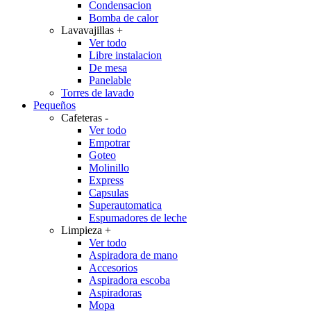
Condensacion
Bomba de calor
Lavavajillas
+
Ver todo
Libre instalacion
De mesa
Panelable
Torres de lavado
Pequeños
Cafeteras
-
Ver todo
Empotrar
Goteo
Molinillo
Express
Capsulas
Superautomatica
Espumadores de leche
Limpieza
+
Ver todo
Aspiradora de mano
Accesorios
Aspiradora escoba
Aspiradoras
Mopa