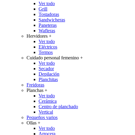
Ver todo
Grill
Tostadoras
Sandwicheras
Paneteras
Wafleras
Hervidores
+
Ver todo
Eléctricos
Termos
Cuidado personal femenino
+
Ver todo
Secador
Depilación
Planchitas
Freidoras
Planchas
+
Ver todo
Cerámica
Centro de planchado
Vertical
Pequeños varios
Ollas
+
Ver todo
Arrocera