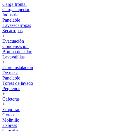
Carga frontal
Carga superior
Industrial
Panelable
Lavasecarropas
Secarropas
+
Evacuación
Condensacion
Bomba de calor
Lavavajillas
+
Libre instalacion
De mesa
Panelable
Torres de lavado
Pequeños
+
Cafeteras
+
Empotrar
Goteo
Molinillo
Express
Capsulas