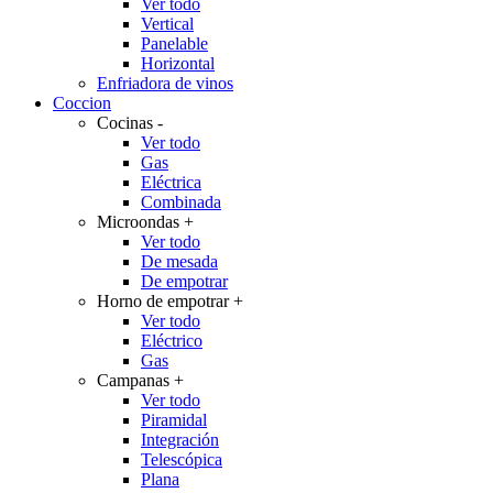
Ver todo
Vertical
Panelable
Horizontal
Enfriadora de vinos
Coccion
Cocinas
-
Ver todo
Gas
Eléctrica
Combinada
Microondas
+
Ver todo
De mesada
De empotrar
Horno de empotrar
+
Ver todo
Eléctrico
Gas
Campanas
+
Ver todo
Piramidal
Integración
Telescópica
Plana