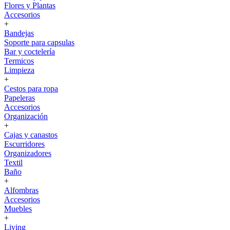
Flores y Plantas
Accesorios
+
Bandejas
Soporte para capsulas
Bar y coctelería
Termicos
Limpieza
+
Cestos para ropa
Papeleras
Accesorios
Organización
+
Cajas y canastos
Escurridores
Organizadores
Textil
Baño
+
Alfombras
Accesorios
Muebles
+
Living