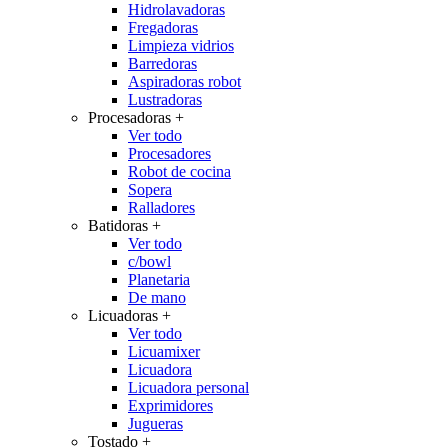
Hidrolavadoras
Fregadoras
Limpieza vidrios
Barredoras
Aspiradoras robot
Lustradoras
Procesadoras
+
Ver todo
Procesadores
Robot de cocina
Sopera
Ralladores
Batidoras
+
Ver todo
c/bowl
Planetaria
De mano
Licuadoras
+
Ver todo
Licuamixer
Licuadora
Licuadora personal
Exprimidores
Jugueras
Tostado
+