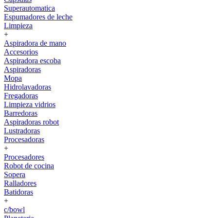
Superautomatica
Espumadores de leche
Limpieza
+
Aspiradora de mano
Accesorios
Aspiradora escoba
Aspiradoras
Mopa
Hidrolavadoras
Fregadoras
Limpieza vidrios
Barredoras
Aspiradoras robot
Lustradoras
Procesadoras
+
Procesadores
Robot de cocina
Sopera
Ralladores
Batidoras
+
c/bowl