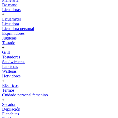
Planetaria
De mano
Licuadoras
+
Licuamixer
Licuadora
Licuadora personal
Exprimidores
Jugueras
Tostado
+
Grill
Tostadoras
Sandwicheras
Paneteras
Wafleras
Hervidores
+
Eléctricos
Termos
Cuidado personal femenino
+
Secador
Depilación
Planchitas