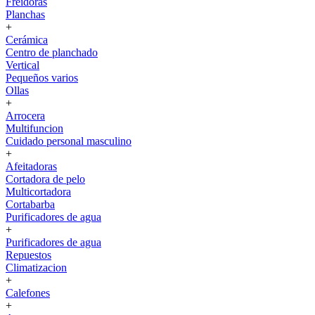
Freidoras
Planchas
+
Cerámica
Centro de planchado
Vertical
Pequeños varios
Ollas
+
Arrocera
Multifuncion
Cuidado personal masculino
+
Afeitadoras
Cortadora de pelo
Multicortadora
Cortabarba
Purificadores de agua
+
Purificadores de agua
Repuestos
Climatizacion
+
Calefones
+