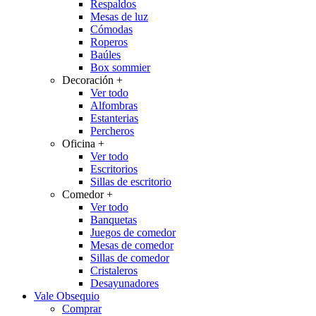
Respaldos
Mesas de luz
Cómodas
Roperos
Baúles
Box sommier
Decoración
+
Ver todo
Alfombras
Estanterias
Percheros
Oficina
+
Ver todo
Escritorios
Sillas de escritorio
Comedor
+
Ver todo
Banquetas
Juegos de comedor
Mesas de comedor
Sillas de comedor
Cristaleros
Desayunadores
Vale Obsequio
Comprar