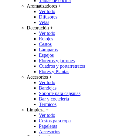
Tablas de cocina
Aromatizadores
+
Ver todo
Difusores
Velas
Decoración
+
Ver todo
Relojes
Cestos
Lámparas
Espejos
Floreros y jarrones
Cuadros y portarretratos
Flores y Plantas
Accesorios
+
Ver todo
Bandejas
Soporte para capsulas
Bar y coctelería
Termicos
Limpieza
+
Ver todo
Cestos para ropa
Papeleras
Accesorios