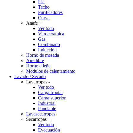
Isla
Techo
Purificadores
Curva
Anafe
+
Ver todo
Vitroceramica
Gas
Combinado
Inducción
Horno de mesada
Aire libre
Horno a leña
Modulos de calentamiento
Lavado / Secado
Lavarropas
-
Ver todo
Carga frontal
Carga superior
Industrial
Panelable
Lavasecarropas
Secarropas
+
Ver todo
Evacuación