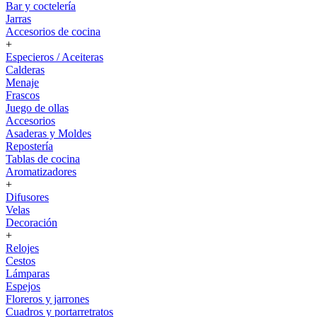
Bar y coctelería
Jarras
Accesorios de cocina
+
Especieros / Aceiteras
Calderas
Menaje
Frascos
Juego de ollas
Accesorios
Asaderas y Moldes
Repostería
Tablas de cocina
Aromatizadores
+
Difusores
Velas
Decoración
+
Relojes
Cestos
Lámparas
Espejos
Floreros y jarrones
Cuadros y portarretratos