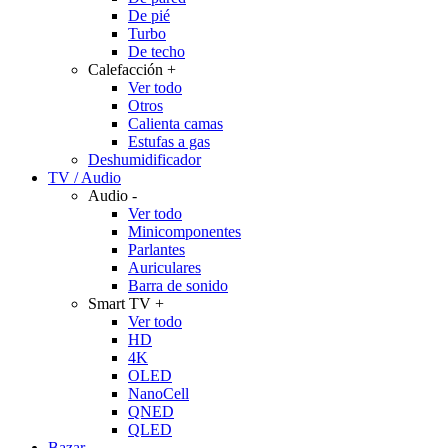
De pié
Turbo
De techo
Calefacción
+
Ver todo
Otros
Calienta camas
Estufas a gas
Deshumidificador
TV / Audio
Audio
-
Ver todo
Minicomponentes
Parlantes
Auriculares
Barra de sonido
Smart TV
+
Ver todo
HD
4K
OLED
NanoCell
QNED
QLED
Bazar