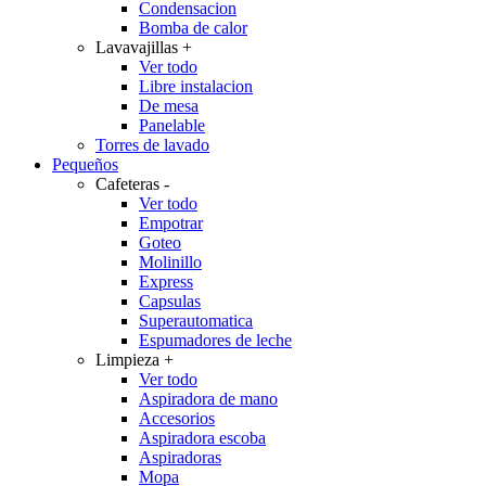
Condensacion
Bomba de calor
Lavavajillas
+
Ver todo
Libre instalacion
De mesa
Panelable
Torres de lavado
Pequeños
Cafeteras
-
Ver todo
Empotrar
Goteo
Molinillo
Express
Capsulas
Superautomatica
Espumadores de leche
Limpieza
+
Ver todo
Aspiradora de mano
Accesorios
Aspiradora escoba
Aspiradoras
Mopa