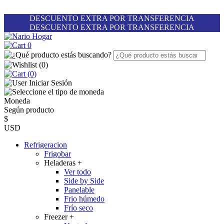
DESCUENTO EXTRA POR TRANSFERENCIA
DESCUENTO EXTRA POR TRANSFERENCIA
0
(
0
)
(0)
Iniciar Sesión
Moneda
Según producto
$
USD
Refrigeracion
Frigobar
Heladeras
+
Ver todo
Side by Side
Panelable
Frio húmedo
Frío seco
Freezer
+