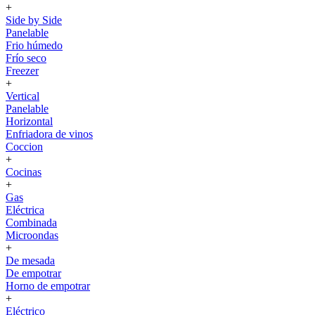
+
Side by Side
Panelable
Frio húmedo
Frío seco
Freezer
+
Vertical
Panelable
Horizontal
Enfriadora de vinos
Coccion
+
Cocinas
+
Gas
Eléctrica
Combinada
Microondas
+
De mesada
De empotrar
Horno de empotrar
+
Eléctrico