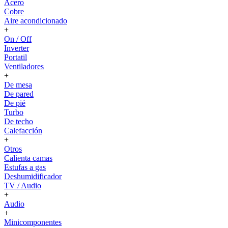
Acero
Cobre
Aire acondicionado
+
On / Off
Inverter
Portatil
Ventiladores
+
De mesa
De pared
De pié
Turbo
De techo
Calefacción
+
Otros
Calienta camas
Estufas a gas
Deshumidificador
TV / Audio
+
Audio
+
Minicomponentes