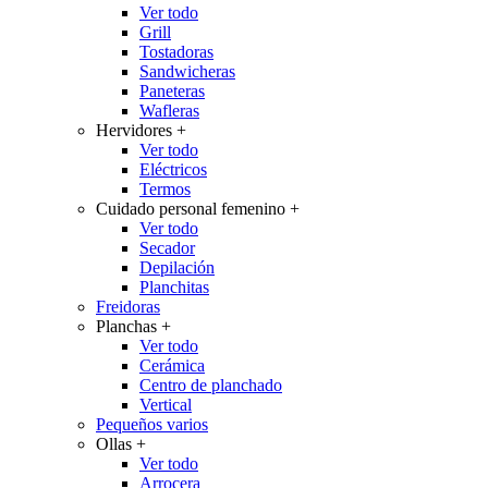
Ver todo
Grill
Tostadoras
Sandwicheras
Paneteras
Wafleras
Hervidores
+
Ver todo
Eléctricos
Termos
Cuidado personal femenino
+
Ver todo
Secador
Depilación
Planchitas
Freidoras
Planchas
+
Ver todo
Cerámica
Centro de planchado
Vertical
Pequeños varios
Ollas
+
Ver todo
Arrocera