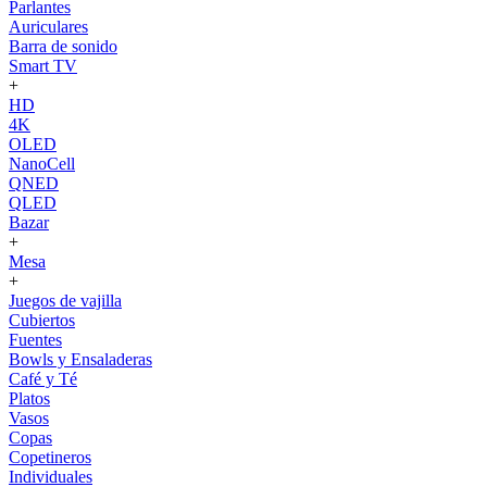
Parlantes
Auriculares
Barra de sonido
Smart TV
+
HD
4K
OLED
NanoCell
QNED
QLED
Bazar
+
Mesa
+
Juegos de vajilla
Cubiertos
Fuentes
Bowls y Ensaladeras
Café y Té
Platos
Vasos
Copas
Copetineros
Individuales