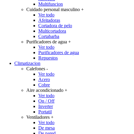
Multifuncion
Cuidado personal masculino
+
Ver todo
Afeitadoras
Cortadora de pelo
Multicortadora
Cortabarba
Purificadores de agua
+
Ver todo
Purificadores de agua
Repuestos
Climatizacion
Calefones
-
Ver todo
Acero
Cobre
Aire acondicionado
+
Ver todo
On / Off
Inverter
Portatil
Ventiladores
+
Ver todo
De mesa
De pared