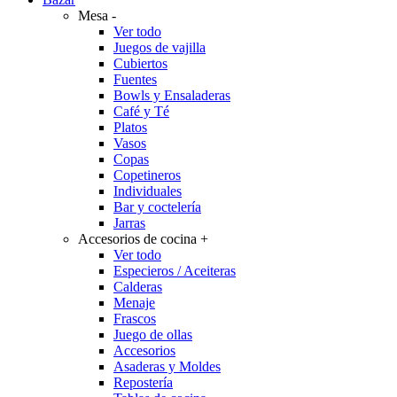
Mesa
-
Ver todo
Juegos de vajilla
Cubiertos
Fuentes
Bowls y Ensaladeras
Café y Té
Platos
Vasos
Copas
Copetineros
Individuales
Bar y coctelería
Jarras
Accesorios de cocina
+
Ver todo
Especieros / Aceiteras
Calderas
Menaje
Frascos
Juego de ollas
Accesorios
Asaderas y Moldes
Repostería