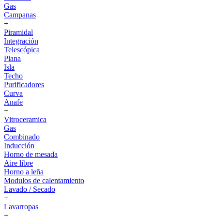
Gas
Campanas
+
Piramidal
Integración
Telescópica
Plana
Isla
Techo
Purificadores
Curva
Anafe
+
Vitroceramica
Gas
Combinado
Inducción
Horno de mesada
Aire libre
Horno a leña
Modulos de calentamiento
Lavado / Secado
+
Lavarropas
+