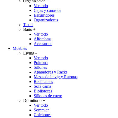
Organización
+
Ver todo
Cajas y canastos
Escurridores
Organizadores
Textil
Baño
+
Ver todo
Alfombras
Accesorios
Muebles
Living
-
Ver todo
Poltrona
Sillones
Aparadores y Racks
Mesas de linvig y Ratonas
Reclinables
Sofá cama
Bibliotecas
Sillones de cuero
Dormitorio
+
Ver todo
Sommier
Colchones