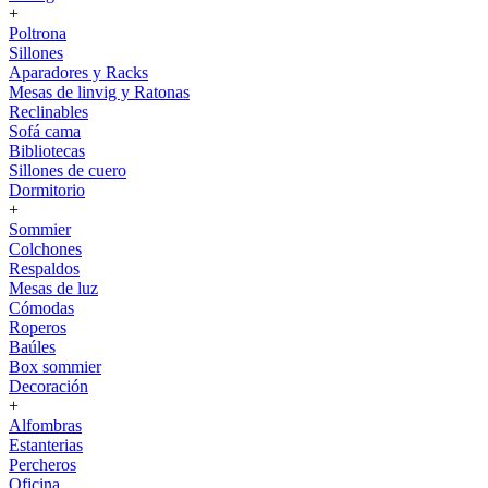
+
Poltrona
Sillones
Aparadores y Racks
Mesas de linvig y Ratonas
Reclinables
Sofá cama
Bibliotecas
Sillones de cuero
Dormitorio
+
Sommier
Colchones
Respaldos
Mesas de luz
Cómodas
Roperos
Baúles
Box sommier
Decoración
+
Alfombras
Estanterias
Percheros
Oficina