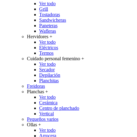
Ver todo
Grill
Tostadoras
Sandwicheras
Paneteras
Wafleras
Hervidores
+
Ver todo
Eléctricos
Termos
Cuidado personal femenino
+
Ver todo
Secador
Depilación
Planchitas
Freidoras
Planchas
+
Ver todo
Cerámica
Centro de planchado
Vertical
Pequeños varios
Ollas
+
Ver todo
Arrocera