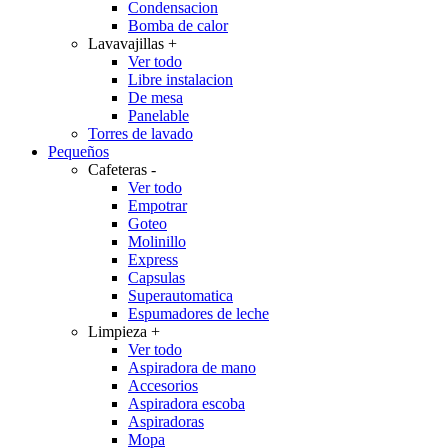
Condensacion
Bomba de calor
Lavavajillas
+
Ver todo
Libre instalacion
De mesa
Panelable
Torres de lavado
Pequeños
Cafeteras
-
Ver todo
Empotrar
Goteo
Molinillo
Express
Capsulas
Superautomatica
Espumadores de leche
Limpieza
+
Ver todo
Aspiradora de mano
Accesorios
Aspiradora escoba
Aspiradoras
Mopa