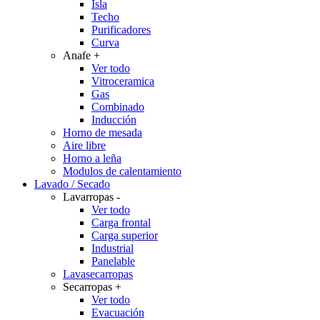
Isla
Techo
Purificadores
Curva
Anafe
+
Ver todo
Vitroceramica
Gas
Combinado
Inducción
Horno de mesada
Aire libre
Horno a leña
Modulos de calentamiento
Lavado / Secado
Lavarropas
-
Ver todo
Carga frontal
Carga superior
Industrial
Panelable
Lavasecarropas
Secarropas
+
Ver todo
Evacuación