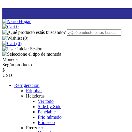
0
(
0
)
(0)
Iniciar Sesión
Moneda
Según producto
$
USD
Refrigeracion
Frigobar
Heladeras
+
Ver todo
Side by Side
Panelable
Frio húmedo
Frío seco
Freezer
+