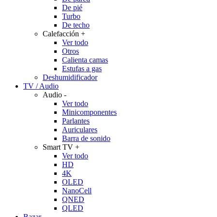
De pié
Turbo
De techo
Calefacción
+
Ver todo
Otros
Calienta camas
Estufas a gas
Deshumidificador
TV / Audio
Audio
-
Ver todo
Minicomponentes
Parlantes
Auriculares
Barra de sonido
Smart TV
+
Ver todo
HD
4K
OLED
NanoCell
QNED
QLED
Bazar