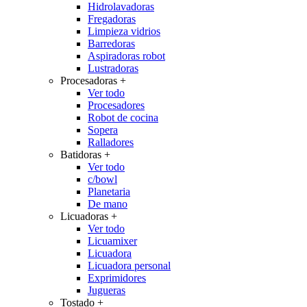
Hidrolavadoras
Fregadoras
Limpieza vidrios
Barredoras
Aspiradoras robot
Lustradoras
Procesadoras
+
Ver todo
Procesadores
Robot de cocina
Sopera
Ralladores
Batidoras
+
Ver todo
c/bowl
Planetaria
De mano
Licuadoras
+
Ver todo
Licuamixer
Licuadora
Licuadora personal
Exprimidores
Jugueras
Tostado
+