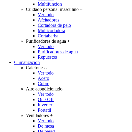
Multifuncion
Cuidado personal masculino
+
Ver todo
Afeitadoras
Cortadora de pelo
Multicortadora
Cortabarba
Purificadores de agua
+
Ver todo
Purificadores de agua
Repuestos
Climatizacion
Calefones
-
Ver todo
Acero
Cobre
Aire acondicionado
+
Ver todo
On / Off
Inverter
Portatil
Ventiladores
+
Ver todo
De mesa
De pared