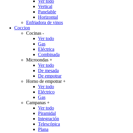
Ver todo
Vertical
Panelable
Horizontal
Enfriadora de vinos
Coccion
Cocinas
-
Ver todo
Gas
Eléctrica
Combinada
Microondas
+
Ver todo
De mesada
De empotrar
Horno de empotrar
+
Ver todo
Eléctrico
Gas
Campanas
+
Ver todo
Piramidal
Integración
Telescópica
Plana