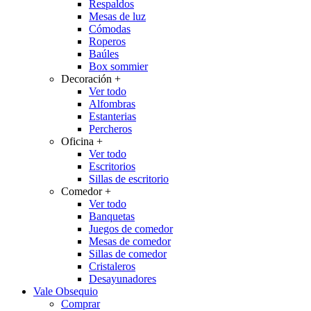
Respaldos
Mesas de luz
Cómodas
Roperos
Baúles
Box sommier
Decoración
+
Ver todo
Alfombras
Estanterias
Percheros
Oficina
+
Ver todo
Escritorios
Sillas de escritorio
Comedor
+
Ver todo
Banquetas
Juegos de comedor
Mesas de comedor
Sillas de comedor
Cristaleros
Desayunadores
Vale Obsequio
Comprar