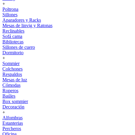
+
Poltrona
Sillones
Aparadores y Racks
Mesas de linvig y Ratonas
Reclinables
Sofá cama
Bibliotecas
Sillones de cuero
Dormitorio
+
Sommier
Colchones
Respaldos
Mesas de luz
Cómodas
Roperos
Baúles
Box sommier
Decoración
+
Alfombras
Estanterias
Percheros
Oficina