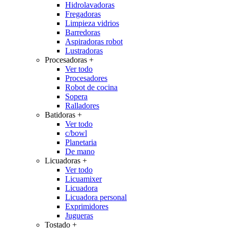
Hidrolavadoras
Fregadoras
Limpieza vidrios
Barredoras
Aspiradoras robot
Lustradoras
Procesadoras
+
Ver todo
Procesadores
Robot de cocina
Sopera
Ralladores
Batidoras
+
Ver todo
c/bowl
Planetaria
De mano
Licuadoras
+
Ver todo
Licuamixer
Licuadora
Licuadora personal
Exprimidores
Jugueras
Tostado
+