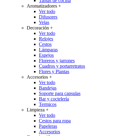
Tablas de cocina
Aromatizadores
+
Ver todo
Difusores
Velas
Decoración
+
Ver todo
Relojes
Cestos
Lámparas
Espejos
Floreros y jarrones
Cuadros y portarretratos
Flores y Plantas
Accesorios
+
Ver todo
Bandejas
Soporte para capsulas
Bar y coctelería
Termicos
Limpieza
+
Ver todo
Cestos para ropa
Papeleras
Accesorios