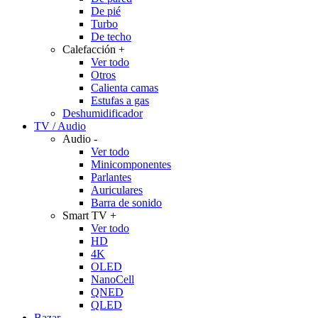
De pié
Turbo
De techo
Calefacción
+
Ver todo
Otros
Calienta camas
Estufas a gas
Deshumidificador
TV / Audio
Audio
-
Ver todo
Minicomponentes
Parlantes
Auriculares
Barra de sonido
Smart TV
+
Ver todo
HD
4K
OLED
NanoCell
QNED
QLED
Bazar