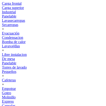
Carga frontal
Carga superior
Industrial
Panelable
Lavasecarropas
Secarropas
+
Evacuación
Condensacion
Bomba de calor
Lavavajillas
+
Libre instalacion
De mesa
Panelable
Torres de lavado
Pequeños
+
Cafeteras
+
Empotrar
Goteo
Molinillo
Express
Capsulas