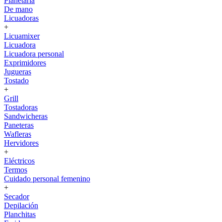
Planetaria
De mano
Licuadoras
+
Licuamixer
Licuadora
Licuadora personal
Exprimidores
Jugueras
Tostado
+
Grill
Tostadoras
Sandwicheras
Paneteras
Wafleras
Hervidores
+
Eléctricos
Termos
Cuidado personal femenino
+
Secador
Depilación
Planchitas