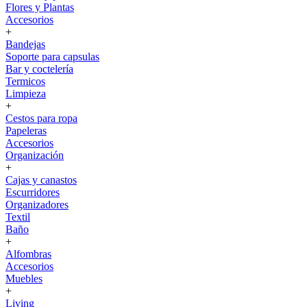
Flores y Plantas
Accesorios
+
Bandejas
Soporte para capsulas
Bar y coctelería
Termicos
Limpieza
+
Cestos para ropa
Papeleras
Accesorios
Organización
+
Cajas y canastos
Escurridores
Organizadores
Textil
Baño
+
Alfombras
Accesorios
Muebles
+
Living