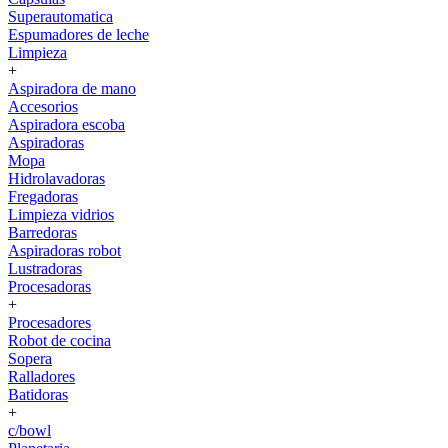
Superautomatica
Espumadores de leche
Limpieza
+
Aspiradora de mano
Accesorios
Aspiradora escoba
Aspiradoras
Mopa
Hidrolavadoras
Fregadoras
Limpieza vidrios
Barredoras
Aspiradoras robot
Lustradoras
Procesadoras
+
Procesadores
Robot de cocina
Sopera
Ralladores
Batidoras
+
c/bowl