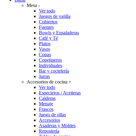
Mesa
-
Ver todo
Juegos de vajilla
Cubiertos
Fuentes
Bowls y Ensaladeras
Café y Té
Platos
Vasos
Copas
Copetineros
Individuales
Bar y coctelería
Jarras
Accesorios de cocina
+
Ver todo
Especieros / Aceiteras
Calderas
Menaje
Frascos
Juego de ollas
Accesorios
Asaderas y Moldes
Repostería