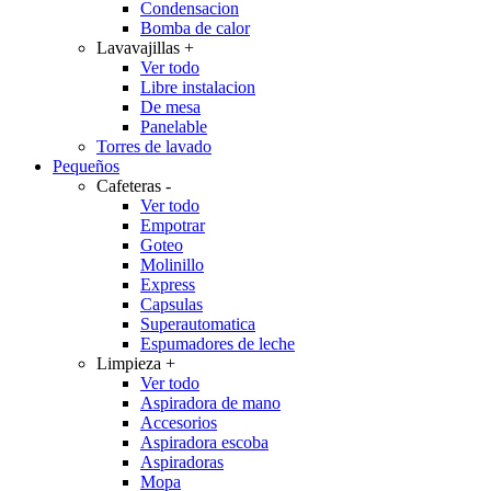
Condensacion
Bomba de calor
Lavavajillas
+
Ver todo
Libre instalacion
De mesa
Panelable
Torres de lavado
Pequeños
Cafeteras
-
Ver todo
Empotrar
Goteo
Molinillo
Express
Capsulas
Superautomatica
Espumadores de leche
Limpieza
+
Ver todo
Aspiradora de mano
Accesorios
Aspiradora escoba
Aspiradoras
Mopa