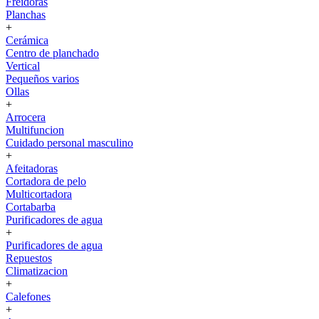
Freidoras
Planchas
+
Cerámica
Centro de planchado
Vertical
Pequeños varios
Ollas
+
Arrocera
Multifuncion
Cuidado personal masculino
+
Afeitadoras
Cortadora de pelo
Multicortadora
Cortabarba
Purificadores de agua
+
Purificadores de agua
Repuestos
Climatizacion
+
Calefones
+