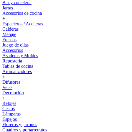
Bar y coctelería
Jarras
Accesorios de cocina
+
Especieros / Aceiteras
Calderas
Menaje
Frascos
Juego de ollas
Accesorios
Asaderas y Moldes
Repostería
Tablas de cocina
Aromatizadores
+
Difusores
Velas
Decoración
+
Relojes
Cestos
Lámparas
Espejos
Floreros y jarrones
Cuadros y portarretratos