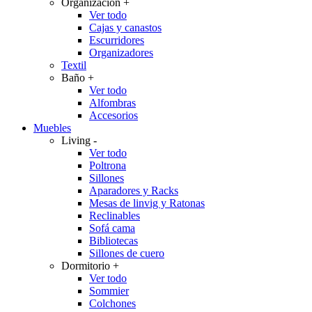
Organización
+
Ver todo
Cajas y canastos
Escurridores
Organizadores
Textil
Baño
+
Ver todo
Alfombras
Accesorios
Muebles
Living
-
Ver todo
Poltrona
Sillones
Aparadores y Racks
Mesas de linvig y Ratonas
Reclinables
Sofá cama
Bibliotecas
Sillones de cuero
Dormitorio
+
Ver todo
Sommier
Colchones