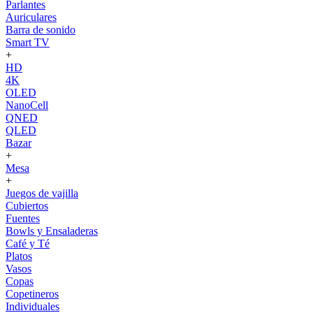
Parlantes
Auriculares
Barra de sonido
Smart TV
+
HD
4K
OLED
NanoCell
QNED
QLED
Bazar
+
Mesa
+
Juegos de vajilla
Cubiertos
Fuentes
Bowls y Ensaladeras
Café y Té
Platos
Vasos
Copas
Copetineros
Individuales