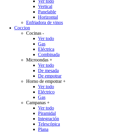
Ver todo
Vertical
Panelable
Horizontal
Enfriadora de vinos
Coccion
Cocinas
-
Ver todo
Gas
Eléctrica
Combinada
Microondas
+
Ver todo
De mesada
De empotrar
Horno de empotrar
+
Ver todo
Eléctrico
Gas
Campanas
+
Ver todo
Piramidal
Integración
Telescópica
Plana