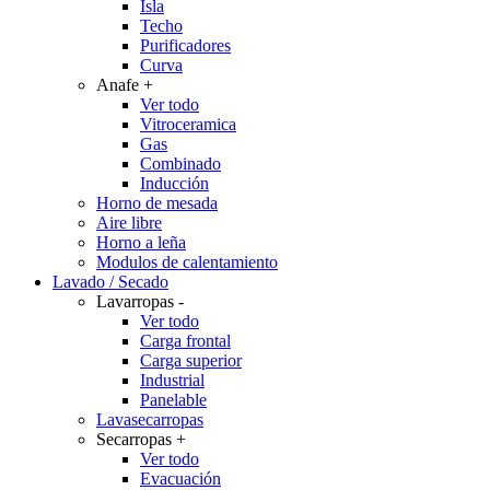
Isla
Techo
Purificadores
Curva
Anafe
+
Ver todo
Vitroceramica
Gas
Combinado
Inducción
Horno de mesada
Aire libre
Horno a leña
Modulos de calentamiento
Lavado / Secado
Lavarropas
-
Ver todo
Carga frontal
Carga superior
Industrial
Panelable
Lavasecarropas
Secarropas
+
Ver todo
Evacuación