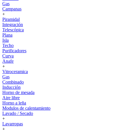
Gas
Campanas
+
Piramidal
Integración
Telescópica
Plana
Isla
Techo
Purificadores
Curva
Anafe
+
Vitroceramica
Gas
Combinado
Inducción
Horno de mesada
Aire libre
Horno a leña
Modulos de calentamiento
Lavado / Secado
+
Lavarropas
+