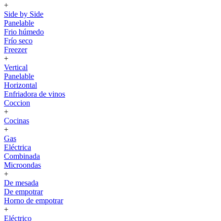
+
Side by Side
Panelable
Frio húmedo
Frío seco
Freezer
+
Vertical
Panelable
Horizontal
Enfriadora de vinos
Coccion
+
Cocinas
+
Gas
Eléctrica
Combinada
Microondas
+
De mesada
De empotrar
Horno de empotrar
+
Eléctrico