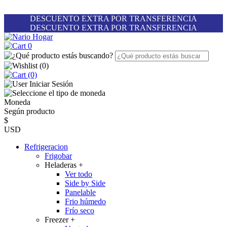
DESCUENTO EXTRA POR TRANSFERENCIA
DESCUENTO EXTRA POR TRANSFERENCIA
0
(
0
)
(0)
Iniciar Sesión
Moneda
Según producto
$
USD
Refrigeracion
Frigobar
Heladeras
+
Ver todo
Side by Side
Panelable
Frio húmedo
Frío seco
Freezer
+