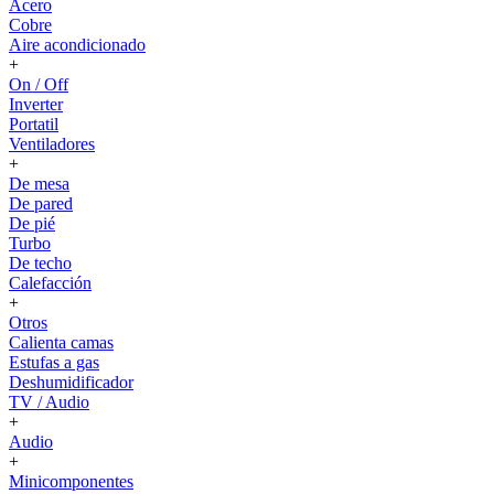
Acero
Cobre
Aire acondicionado
+
On / Off
Inverter
Portatil
Ventiladores
+
De mesa
De pared
De pié
Turbo
De techo
Calefacción
+
Otros
Calienta camas
Estufas a gas
Deshumidificador
TV / Audio
+
Audio
+
Minicomponentes