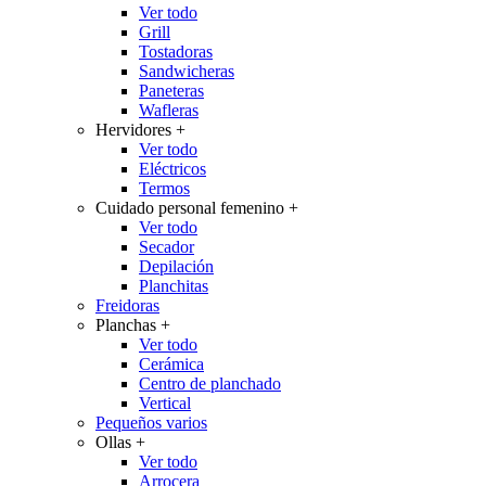
Ver todo
Grill
Tostadoras
Sandwicheras
Paneteras
Wafleras
Hervidores
+
Ver todo
Eléctricos
Termos
Cuidado personal femenino
+
Ver todo
Secador
Depilación
Planchitas
Freidoras
Planchas
+
Ver todo
Cerámica
Centro de planchado
Vertical
Pequeños varios
Ollas
+
Ver todo
Arrocera