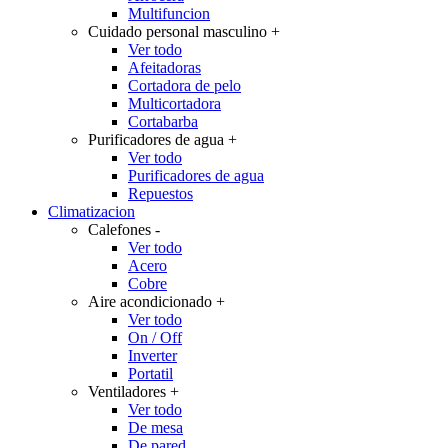
Multifuncion
Cuidado personal masculino
+
Ver todo
Afeitadoras
Cortadora de pelo
Multicortadora
Cortabarba
Purificadores de agua
+
Ver todo
Purificadores de agua
Repuestos
Climatizacion
Calefones
-
Ver todo
Acero
Cobre
Aire acondicionado
+
Ver todo
On / Off
Inverter
Portatil
Ventiladores
+
Ver todo
De mesa
De pared