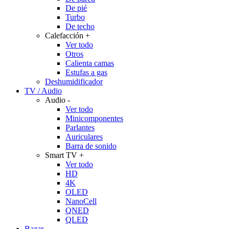
De pié
Turbo
De techo
Calefacción
+
Ver todo
Otros
Calienta camas
Estufas a gas
Deshumidificador
TV / Audio
Audio
-
Ver todo
Minicomponentes
Parlantes
Auriculares
Barra de sonido
Smart TV
+
Ver todo
HD
4K
OLED
NanoCell
QNED
QLED
Bazar