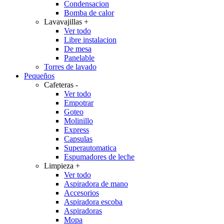
Condensacion
Bomba de calor
Lavavajillas
+
Ver todo
Libre instalacion
De mesa
Panelable
Torres de lavado
Pequeños
Cafeteras
-
Ver todo
Empotrar
Goteo
Molinillo
Express
Capsulas
Superautomatica
Espumadores de leche
Limpieza
+
Ver todo
Aspiradora de mano
Accesorios
Aspiradora escoba
Aspiradoras
Mopa