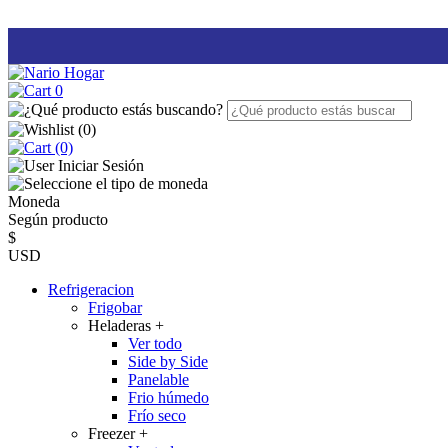
0
(
0
)
(0)
Iniciar Sesión
Moneda
Según producto
$
USD
Refrigeracion
Frigobar
Heladeras
+
Ver todo
Side by Side
Panelable
Frio húmedo
Frío seco
Freezer
+