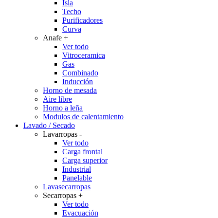
Isla
Techo
Purificadores
Curva
Anafe
+
Ver todo
Vitroceramica
Gas
Combinado
Inducción
Horno de mesada
Aire libre
Horno a leña
Modulos de calentamiento
Lavado / Secado
Lavarropas
-
Ver todo
Carga frontal
Carga superior
Industrial
Panelable
Lavasecarropas
Secarropas
+
Ver todo
Evacuación