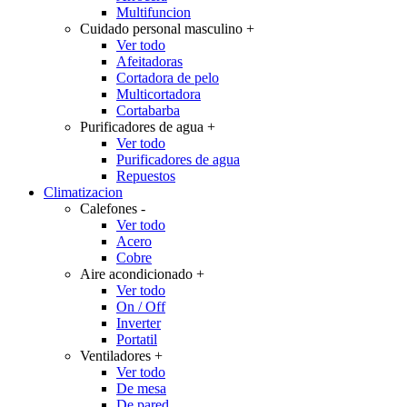
Multifuncion
Cuidado personal masculino
+
Ver todo
Afeitadoras
Cortadora de pelo
Multicortadora
Cortabarba
Purificadores de agua
+
Ver todo
Purificadores de agua
Repuestos
Climatizacion
Calefones
-
Ver todo
Acero
Cobre
Aire acondicionado
+
Ver todo
On / Off
Inverter
Portatil
Ventiladores
+
Ver todo
De mesa
De pared