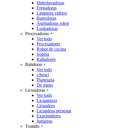
Hidrolavadoras
Fregadoras
Limpieza vidrios
Barredoras
Aspiradoras robot
Lustradoras
Procesadoras
+
Ver todo
Procesadores
Robot de cocina
Sopera
Ralladores
Batidoras
+
Ver todo
c/bowl
Planetaria
De mano
Licuadoras
+
Ver todo
Licuamixer
Licuadora
Licuadora personal
Exprimidores
Jugueras
Tostado
+