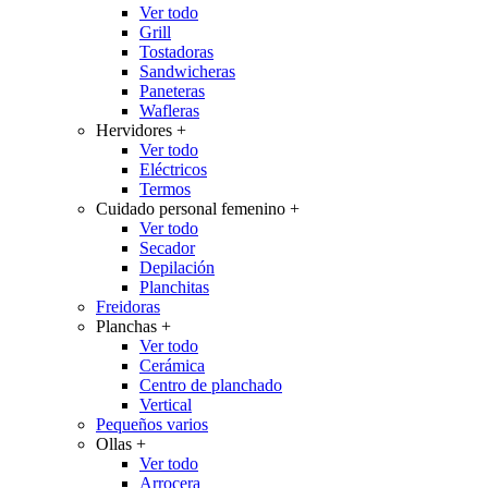
Ver todo
Grill
Tostadoras
Sandwicheras
Paneteras
Wafleras
Hervidores
+
Ver todo
Eléctricos
Termos
Cuidado personal femenino
+
Ver todo
Secador
Depilación
Planchitas
Freidoras
Planchas
+
Ver todo
Cerámica
Centro de planchado
Vertical
Pequeños varios
Ollas
+
Ver todo
Arrocera