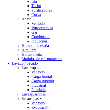
Isla
Techo
Purificadores
Curva
Anafe
+
Ver todo
Vitroceramica
Gas
Combinado
Inducción
Horno de mesada
Aire libre
Horno a leña
Modulos de calentamiento
Lavado / Secado
Lavarropas
-
Ver todo
Carga frontal
Carga superior
Industrial
Panelable
Lavasecarropas
Secarropas
+
Ver todo
Evacuación