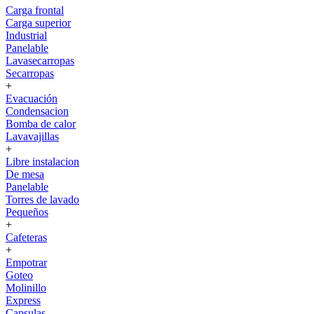
Carga frontal
Carga superior
Industrial
Panelable
Lavasecarropas
Secarropas
+
Evacuación
Condensacion
Bomba de calor
Lavavajillas
+
Libre instalacion
De mesa
Panelable
Torres de lavado
Pequeños
+
Cafeteras
+
Empotrar
Goteo
Molinillo
Express
Capsulas