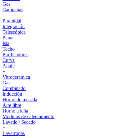
Gas
Campanas
+
Piramidal
Integración
Telescópica
Plana
Isla
Techo
Purificadores
Curva
Anafe
+
Vitroceramica
Gas
Combinado
Inducción
Horno de mesada
Aire libre
Horno a leña
Modulos de calentamiento
Lavado / Secado
+
Lavarropas
+