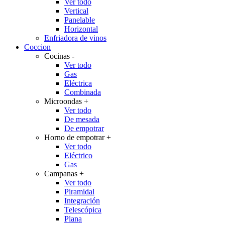
Ver todo
Vertical
Panelable
Horizontal
Enfriadora de vinos
Coccion
Cocinas
-
Ver todo
Gas
Eléctrica
Combinada
Microondas
+
Ver todo
De mesada
De empotrar
Horno de empotrar
+
Ver todo
Eléctrico
Gas
Campanas
+
Ver todo
Piramidal
Integración
Telescópica
Plana