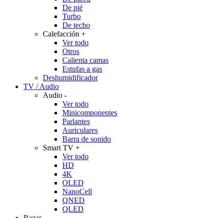
De pié
Turbo
De techo
Calefacción
+
Ver todo
Otros
Calienta camas
Estufas a gas
Deshumidificador
TV / Audio
Audio
-
Ver todo
Minicomponentes
Parlantes
Auriculares
Barra de sonido
Smart TV
+
Ver todo
HD
4K
OLED
NanoCell
QNED
QLED
Bazar