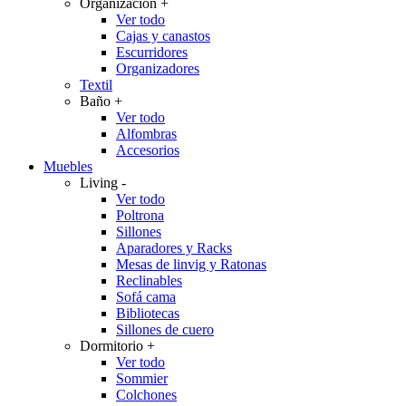
Organización
+
Ver todo
Cajas y canastos
Escurridores
Organizadores
Textil
Baño
+
Ver todo
Alfombras
Accesorios
Muebles
Living
-
Ver todo
Poltrona
Sillones
Aparadores y Racks
Mesas de linvig y Ratonas
Reclinables
Sofá cama
Bibliotecas
Sillones de cuero
Dormitorio
+
Ver todo
Sommier
Colchones