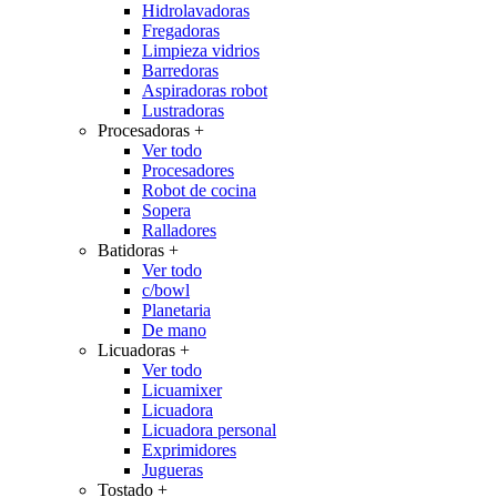
Hidrolavadoras
Fregadoras
Limpieza vidrios
Barredoras
Aspiradoras robot
Lustradoras
Procesadoras
+
Ver todo
Procesadores
Robot de cocina
Sopera
Ralladores
Batidoras
+
Ver todo
c/bowl
Planetaria
De mano
Licuadoras
+
Ver todo
Licuamixer
Licuadora
Licuadora personal
Exprimidores
Jugueras
Tostado
+