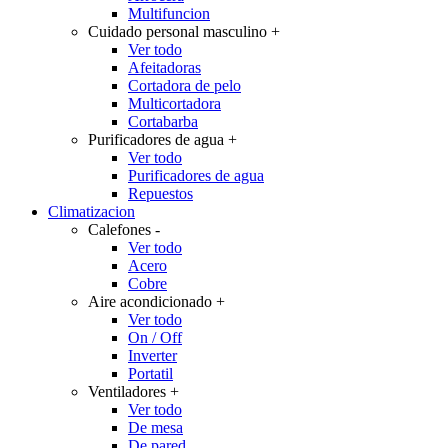
Multifuncion
Cuidado personal masculino
+
Ver todo
Afeitadoras
Cortadora de pelo
Multicortadora
Cortabarba
Purificadores de agua
+
Ver todo
Purificadores de agua
Repuestos
Climatizacion
Calefones
-
Ver todo
Acero
Cobre
Aire acondicionado
+
Ver todo
On / Off
Inverter
Portatil
Ventiladores
+
Ver todo
De mesa
De pared