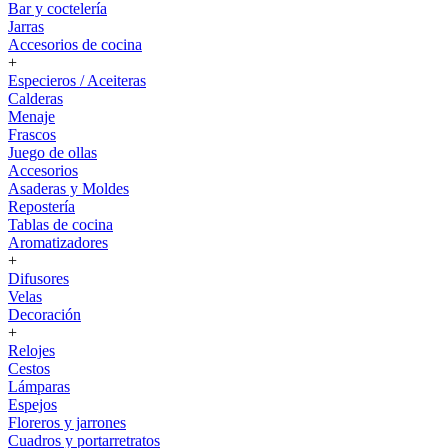
Bar y coctelería
Jarras
Accesorios de cocina
+
Especieros / Aceiteras
Calderas
Menaje
Frascos
Juego de ollas
Accesorios
Asaderas y Moldes
Repostería
Tablas de cocina
Aromatizadores
+
Difusores
Velas
Decoración
+
Relojes
Cestos
Lámparas
Espejos
Floreros y jarrones
Cuadros y portarretratos