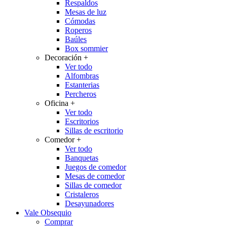
Respaldos
Mesas de luz
Cómodas
Roperos
Baúles
Box sommier
Decoración
+
Ver todo
Alfombras
Estanterias
Percheros
Oficina
+
Ver todo
Escritorios
Sillas de escritorio
Comedor
+
Ver todo
Banquetas
Juegos de comedor
Mesas de comedor
Sillas de comedor
Cristaleros
Desayunadores
Vale Obsequio
Comprar