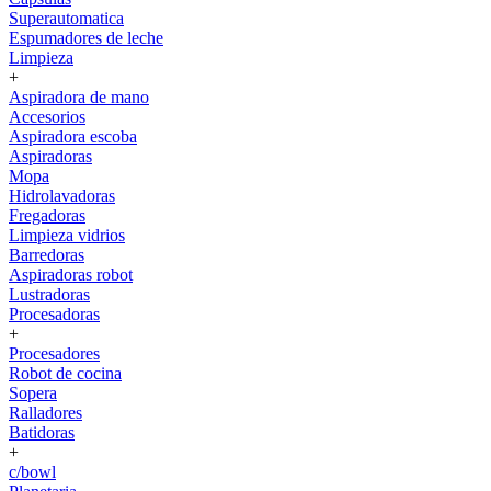
Superautomatica
Espumadores de leche
Limpieza
+
Aspiradora de mano
Accesorios
Aspiradora escoba
Aspiradoras
Mopa
Hidrolavadoras
Fregadoras
Limpieza vidrios
Barredoras
Aspiradoras robot
Lustradoras
Procesadoras
+
Procesadores
Robot de cocina
Sopera
Ralladores
Batidoras
+
c/bowl