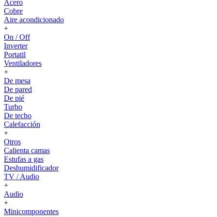
Acero
Cobre
Aire acondicionado
+
On / Off
Inverter
Portatil
Ventiladores
+
De mesa
De pared
De pié
Turbo
De techo
Calefacción
+
Otros
Calienta camas
Estufas a gas
Deshumidificador
TV / Audio
+
Audio
+
Minicomponentes