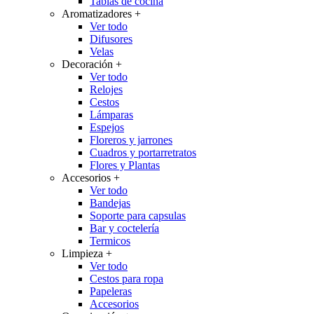
Tablas de cocina
Aromatizadores
+
Ver todo
Difusores
Velas
Decoración
+
Ver todo
Relojes
Cestos
Lámparas
Espejos
Floreros y jarrones
Cuadros y portarretratos
Flores y Plantas
Accesorios
+
Ver todo
Bandejas
Soporte para capsulas
Bar y coctelería
Termicos
Limpieza
+
Ver todo
Cestos para ropa
Papeleras
Accesorios