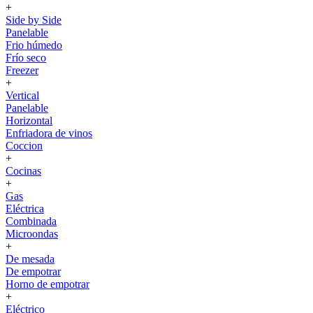
+
Side by Side
Panelable
Frio húmedo
Frío seco
Freezer
+
Vertical
Panelable
Horizontal
Enfriadora de vinos
Coccion
+
Cocinas
+
Gas
Eléctrica
Combinada
Microondas
+
De mesada
De empotrar
Horno de empotrar
+
Eléctrico