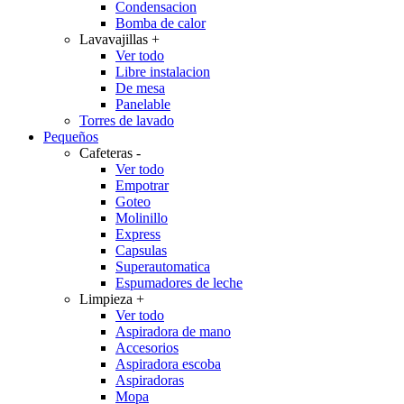
Condensacion
Bomba de calor
Lavavajillas
+
Ver todo
Libre instalacion
De mesa
Panelable
Torres de lavado
Pequeños
Cafeteras
-
Ver todo
Empotrar
Goteo
Molinillo
Express
Capsulas
Superautomatica
Espumadores de leche
Limpieza
+
Ver todo
Aspiradora de mano
Accesorios
Aspiradora escoba
Aspiradoras
Mopa