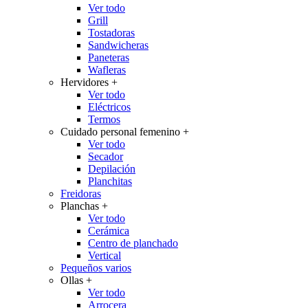
Ver todo
Grill
Tostadoras
Sandwicheras
Paneteras
Wafleras
Hervidores
+
Ver todo
Eléctricos
Termos
Cuidado personal femenino
+
Ver todo
Secador
Depilación
Planchitas
Freidoras
Planchas
+
Ver todo
Cerámica
Centro de planchado
Vertical
Pequeños varios
Ollas
+
Ver todo
Arrocera