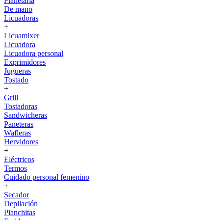
Planetaria
De mano
Licuadoras
+
Licuamixer
Licuadora
Licuadora personal
Exprimidores
Jugueras
Tostado
+
Grill
Tostadoras
Sandwicheras
Paneteras
Wafleras
Hervidores
+
Eléctricos
Termos
Cuidado personal femenino
+
Secador
Depilación
Planchitas