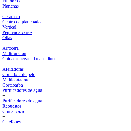
Freidoras
Planchas
+
Cerámica
Centro de planchado
Vertical
Pequeños varios
Ollas
+
Arrocera
Multifuncion
Cuidado personal masculino
+
Afeitadoras
Cortadora de pelo
Multicortadora
Cortabarba
Purificadores de agua
+
Purificadores de agua
Repuestos
Climatizacion
+
Calefones
+