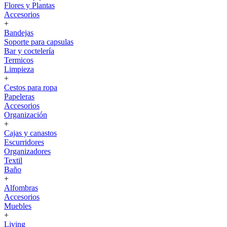
Flores y Plantas
Accesorios
+
Bandejas
Soporte para capsulas
Bar y coctelería
Termicos
Limpieza
+
Cestos para ropa
Papeleras
Accesorios
Organización
+
Cajas y canastos
Escurridores
Organizadores
Textil
Baño
+
Alfombras
Accesorios
Muebles
+
Living