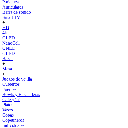
Parlantes
Auriculares
Barra de sonido
Smart TV
+
HD
4K
OLED
NanoCell
QNED
QLED
Bazar
+
Mesa
+
Juegos de vajilla
Cubiertos
Fuentes
Bowls y Ensaladeras
Café y Té
Platos
Vasos
Copas
Copetineros
Individuales