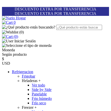
DESCUENTO EXTRA POR TRANSFERENCIA
DESCUENTO EXTRA POR TRANSFERENCIA
0
(
0
)
(0)
Iniciar Sesión
Moneda
Según producto
$
USD
Refrigeracion
Frigobar
Heladeras
+
Ver todo
Side by Side
Panelable
Frio húmedo
Frío seco
Freezer
+