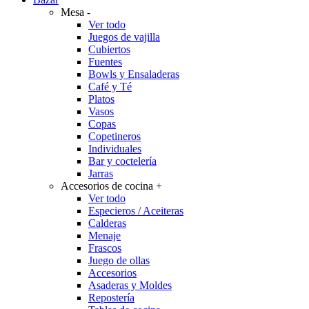
Mesa
-
Ver todo
Juegos de vajilla
Cubiertos
Fuentes
Bowls y Ensaladeras
Café y Té
Platos
Vasos
Copas
Copetineros
Individuales
Bar y coctelería
Jarras
Accesorios de cocina
+
Ver todo
Especieros / Aceiteras
Calderas
Menaje
Frascos
Juego de ollas
Accesorios
Asaderas y Moldes
Repostería