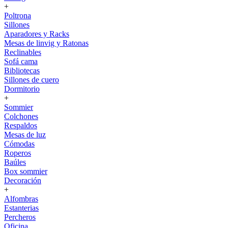
+
Poltrona
Sillones
Aparadores y Racks
Mesas de linvig y Ratonas
Reclinables
Sofá cama
Bibliotecas
Sillones de cuero
Dormitorio
+
Sommier
Colchones
Respaldos
Mesas de luz
Cómodas
Roperos
Baúles
Box sommier
Decoración
+
Alfombras
Estanterias
Percheros
Oficina